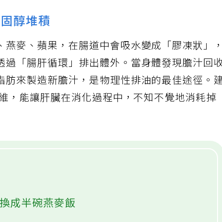
膽固醇堆積
、燕麥、蘋果，在腸道中會吸水變成「膠凍狀」
透過「腸肝循環」排出體外。當身體發現膽汁回
脂肪來製造新膽汁，是物理性排油的最佳途徑。
纖維，能讓肝臟在消化過程中，不知不覺地消耗掉
米換成半碗燕麥飯