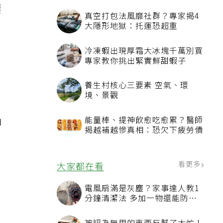
要
真空打包法風靡社群？專家揭4
，
大隱形地獄：托運恐超重
冷凍蝦出現厚霜大冰塊千萬別買
專家教你挑出緊實鮮甜蝦子
養生村核心三要素 空氣、環
境、景觀
油
能量棒、提神飲愈吃愈累？醫師
揭越補越慘真相：恐欠下疲勞債
看更多
大家都在看
電風扇滿是灰塵？家事達人教1
分鐘清潔法 多加一物還能防髒
汙附著