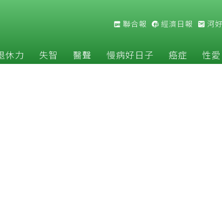
聯合報
經濟日報
河
退休力
失智
醫聲
慢病好日子
癌症
性愛