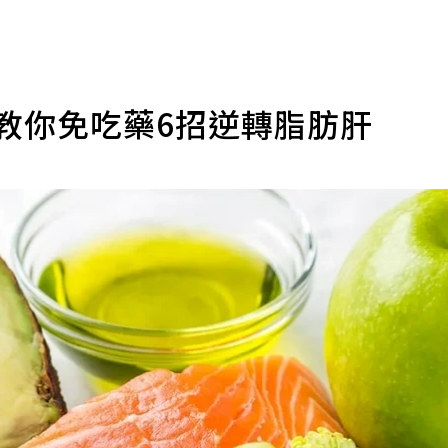
教你免吃藥6招逆轉脂肪肝
婷