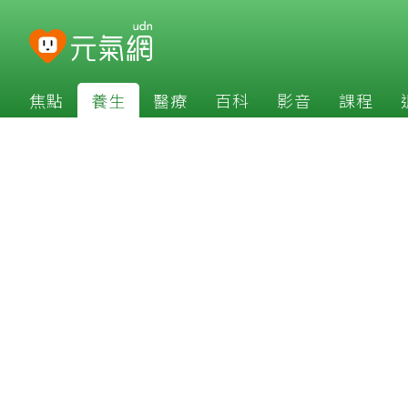
焦點
養生
醫療
百科
影音
課程