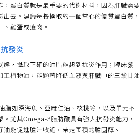
作，蛋白質就是最重要的代謝材料，因為肝臟需
送出去。建議每餐攝取約一個掌心的優質蛋白質
）、雞蛋或瘦肉。
 抗發炎
狀態，攝取正確的油脂能起到抗炎作用；臨床發
加工植物油，能顯著降低血液與肝臟中的三酸甘
酸的油脂如深海魚、亞麻仁油、核桃等，以及單元不
。尤其Omega-3脂肪酸具有強大抗發炎能力，
好油能促進膽汁收縮，帶走囤積的膽固醇。