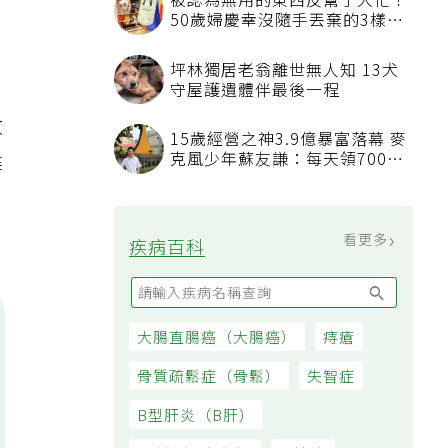
被認為無用的東西反幫了大忙！
50歲婦慶幸沒隨手丟棄的3樣物
品
坪林獨居老翁離世無人知 13犬
，
守屋護遺體伴最後一程
收
15歲經營之神3.9億暴富落幕 麥
建
克風少年蘇友謙：每天領700元
過日子
看更多
疾病百科
大腸直腸癌（大腸癌）
痔瘡
骨質疏鬆症（骨鬆）
失智症
B型肝炎（B肝）