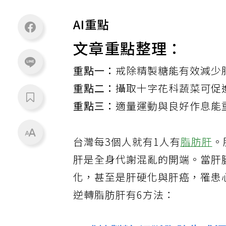
AI重點
文章重點整理：
重點一：
戒除精製糖能有效減少
重點二：
攝取十字花科蔬菜可促
重點三：
適量運動與良好作息能
台灣每3個人就有1人有
脂肪肝
。
肝是全身代謝混亂的開端。當肝
化，甚至是肝硬化與肝癌，罹患
逆轉脂肪肝有6方法：