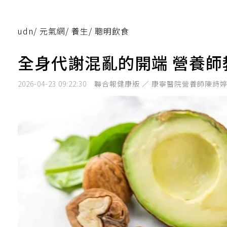
udn
/
元氣網
/
養生
/
聰明飲食
全身代謝混亂的開端 營養師
2026-04-23 09:22:30
聯合報健康版 ／ 康寧醫院營養師陳詩