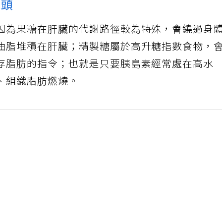
源頭
因為果糖在肝臟的代謝路徑較為特殊，會繞過身
油脂堆積在肝臟；精製糖屬於高升糖指數食物，
存脂肪的指令；也就是只要胰島素經常處在高水
、組織脂肪燃燒。