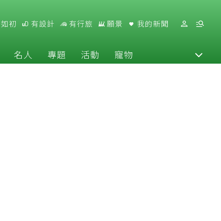
好如初
有設計
有行旅
願景
我的新聞
名人
專題
活動
寵物