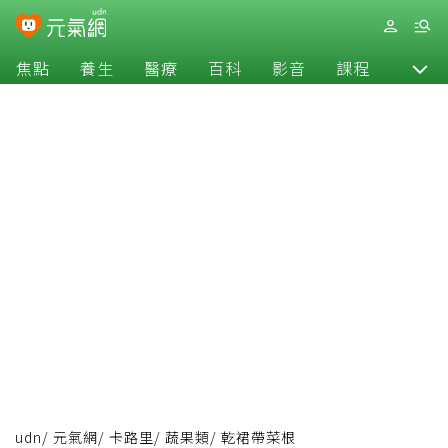
焦點
養生
醫療
百科
影音
課程
退休
udn
/
元氣網
/
卡路里
/
蔬果類
/
乾裙帶菜根