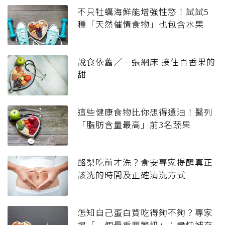
不只牡蠣海鮮能增強性慾！試試5
種「天然催情食物」也包含水果
說食依舊／一張網床 接住百香果的
甜
這些健康食物比你想得還油！醫列
「脂肪含量最高」前3名蔬果
酪梨吃前才洗？食安專家提醒真正
該洗的時間及正確清洗方式
怎知自己蛋白質吃得夠不夠？專家
揭「一個最重要警訊」：盡快補充