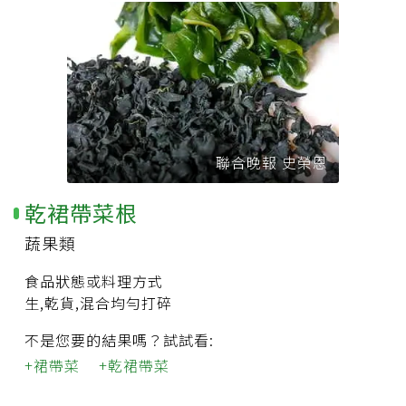
聯合晚報 史榮恩
乾裙帶菜根
蔬果類
食品狀態或料理方式
生,乾貨,混合均勻打碎
不是您要的結果嗎？試試看:
裙帶菜
乾裙帶菜