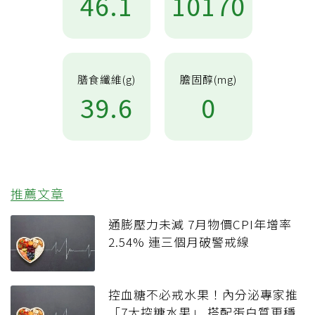
46.1
10170
膳食纖維(g)
膽固醇(mg)
39.6
0
推薦文章
通膨壓力未減 7月物價CPI年增率
2.54% 連三個月破警戒線
控血糖不必戒水果！內分泌專家推
「7大控糖水果」 搭配蛋白質更穩