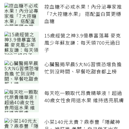
控血糖不必戒水果！內分泌專家推
「7大控糖水果」 搭配蛋白質更穩
血糖
15歲經營之神3.9億暴富落幕 麥克
風少年蘇友謙：每天領700元過日
子
心臟醫揭早晨5大NG習慣恐增負擔
忙到沒時間、早餐吃甜食都上榜
每天吃一顆取代昂貴精華液！超過
40歲女性食用這水果 維持透亮肌膚
小菜140元太貴？鼎泰豐「隱藏神
品」被狂推 老饕：自己做不出來