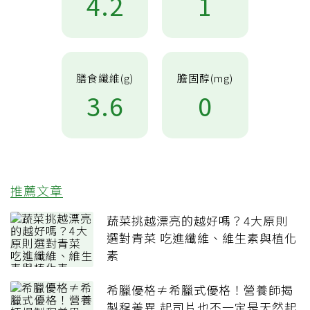
4.2
1
膳食纖維(g)
膽固醇(mg)
3.6
0
推薦文章
蔬菜挑越漂亮的越好嗎？4大原則
選對青菜 吃進纖維、維生素與植化
素
希臘優格≠希臘式優格！營養師揭
製程差異 起司片也不一定是天然起