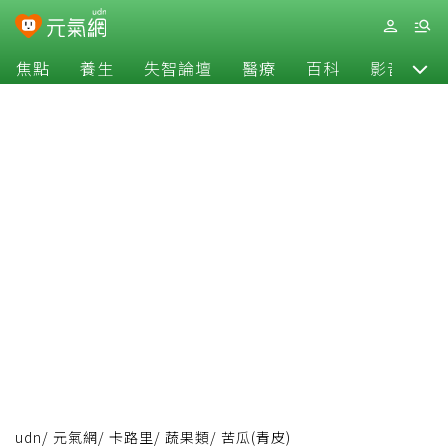
焦點
養生
失智論壇
醫療
百科
影音
udn
/
元氣網
/
卡路里
/
蔬果類
/
苦瓜(青皮)