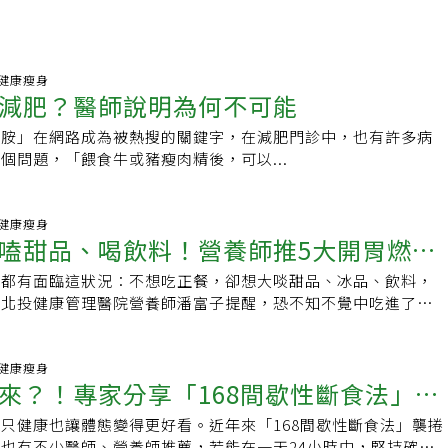
57 健康瘦身
減肥？醫師說明為何不可能
巴胺」在網路成為被熱搜的關鍵字，在減肥門診中，也有許多病
個問題，「餵食牛或豬瘦肉精後，可以...
47 健康瘦身
嗑甜品、喝飲料！營養師推5大開胃燃脂
人都有面臨這狀況：不想吃正餐，卻想大啖甜品、冰品、飲料，
！北投健康管理醫院營養師潘富子提醒，恐不知不覺中吃進了大
量的卡路里，讓減重計畫功虧一簣。 減重時期最難以
00 健康瘦身
來？！專家分享「168間歇性斷食法」必
只健康也讓體態變得更好看。近年來「168間歇性斷食法」襲捲
也有不少醫師、營養師推薦，若能在一天24小時中，堅持確實