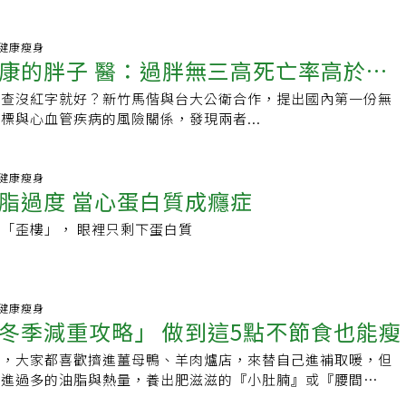
09 健康瘦身
過胖無三高死亡率高於一
檢查沒紅字就好？新竹馬偕與台大公衛合作，提出國內第一份無
標與心血管疾病的風險關係，發現兩者...
28 健康瘦身
脂過度 當心蛋白質成癮症
「歪樓」， 眼裡只剩下蛋白質
33 健康瘦身
冬季減重攻略」 做到這5點不節食也能瘦
冷，大家都喜歡擠進薑母鴨、羊肉爐店，來替自己進補取暖，但
吃進過多的油脂與熱量，養出肥滋滋的『小肚腩』或『腰間
天其實是減重的好時機 雖然冬天容易攝取過多的熱