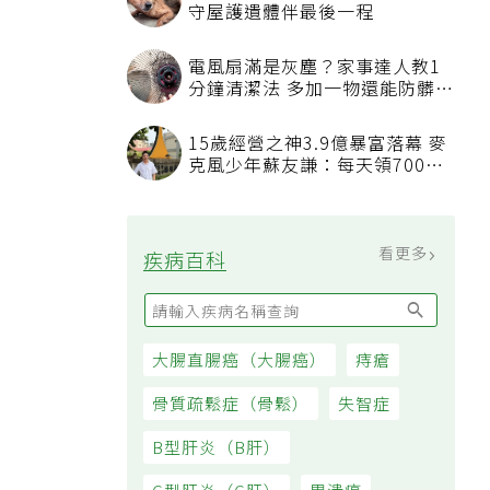
守屋護遺體伴最後一程
電風扇滿是灰塵？家事達人教1
分鐘清潔法 多加一物還能防髒汙
附著
15歲經營之神3.9億暴富落幕 麥
克風少年蘇友謙：每天領700元
過日子
看更多
疾病百科
大腸直腸癌（大腸癌）
痔瘡
骨質疏鬆症（骨鬆）
失智症
B型肝炎（B肝）