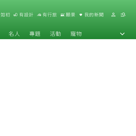
好如初
有設計
有行旅
願景
我的新聞
名人
專題
活動
寵物