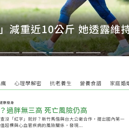
」減重近10公斤 她透露維
品瘋
心理學解密
抗老養生
營養食譜
家庭婚
10 健康瘦身
？過胖無三高 死亡風險仍高
檢查沒「紅字」就好？新竹馬偕與台大公衛合作，提出國內第一
值超標與心血管疾病的風險關係，發現...