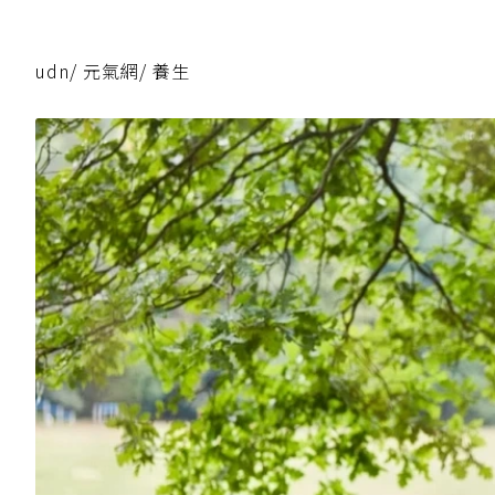
udn
/
元氣網
/
養生