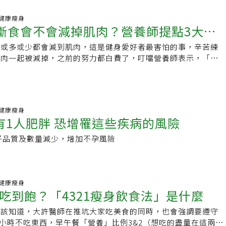
54 健康瘦身
性斷食會不會減掉肌肉？營養師提點3大觀
，或多或少都會減到肌肉，這是健身愛好者最害怕的事，辛苦練
肥肉一起被減掉，之前的努力都白費了，叮噹營養師表示，「這
熱量攝取減少，肌肉跟脂肪會一起流失，無論是用限
54 健康瘦身
有1人肥胖 恐增罹這些疾病的風險
子品質及數量減少，增加不孕風險
43 健康瘦身
吃到飽？「4321瘦身飲食法」是什麼
應該知道，大許醫師在推坑大家吃美食的同時，也會強調要遵守
前4小時不吃東西，早午餐「營養」比例3&2（想吃的盡量在這兩餐