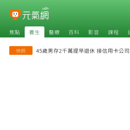
焦點
養生
醫療
百科
影音
課程
45歲男存2千萬提早退休 接信用卡公
快訊