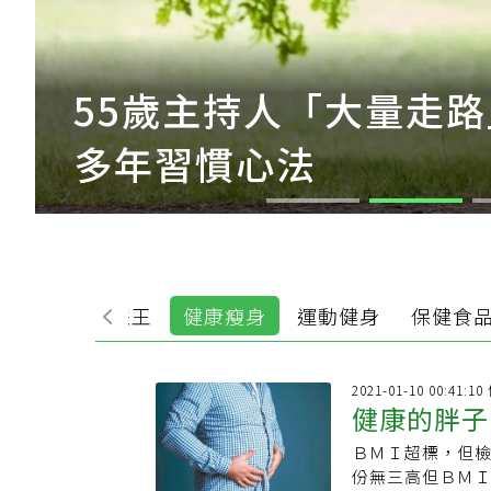
55歲主持人「大量走路
多年習慣心法
食
生活智慧王
健康瘦身
運動健身
保健食
2021-01-10 00:41:
健康的胖子
ＢＭＩ超標，但
份無三高但ＢＭＩ