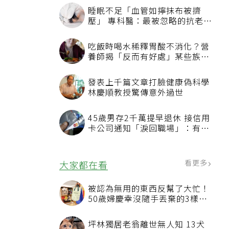
睡眠不足「血管如擰抹布被擠
壓」 專科醫：最被忽略的抗老方
法
吃飯時喝水稀釋胃酸不消化？營
養師揭「反而有好處」某些族群
才要禁
發表上千篇文章打臉健康偽科學
林慶順教授驚傳意外過世
45歲男存2千萬提早退休 接信用
卡公司通知「淚回職場」：有錢
也碰壁
看更多
大家都在看
被認為無用的東西反幫了大忙！
50歲婦慶幸沒隨手丟棄的3樣物
品
坪林獨居老翁離世無人知 13犬