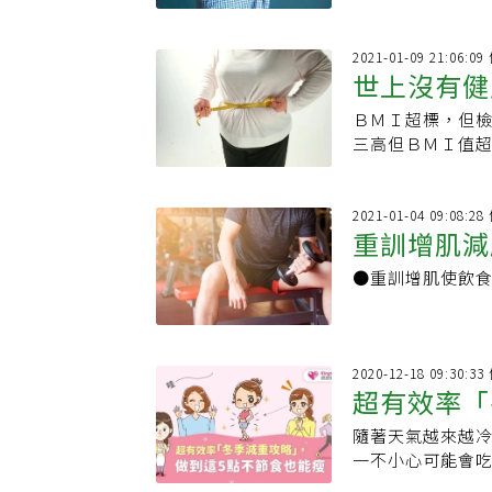
2021-01-09 21:06:
世上沒有健康的胖子 醫：
ＢＭＩ超標，但
般人
三高但ＢＭＩ值超
2021-01-04 09:08:
重訓增肌減
●重訓增肌使飲食
2020-12-18 09:30:
超有效率「
隨著天氣越來越
一不小心可能會
肉』。 冬