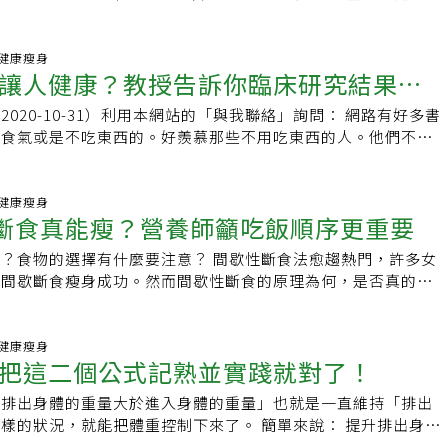
吃），晚餐的1就是單純蔬菜水果吃到飽。 晚餐
26 健康瘦身
讓人健康？教授告訴你臨床研究結果的
020-10-31）利用本網站的「與我聯絡」詢問： 網路有好多書
於食氣或是不吃東西的。好羨慕那些不用吃東西的人。他們不吃
精神很好，也能返老還童，身體原本
38 健康瘦身
性斷食真能瘦？營養師籲吃飯順序更重要
？食物的選擇有什麼要注意？ 間歇性斷食法愈趨熱門，許多女
用間歇斷食瘦身成功。然而間歇性斷食的原理為何，是否真的能
營養師說明，近年常見的「168斷食法」是將
00 健康瘦身
把這二個公式記熟並實踐就對了！
「排出身體的重量大於進入身體的重量」也就是一直維持「排出
，就能把體重控制下來了。 簡單來說： 提升排出身體
的重量 降低進入身體的重量 是減重的