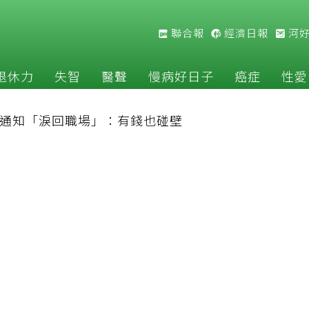
聯合報
經濟日報
河
退休力
失智
醫聲
慢病好日子
癌症
性愛
司通知「淚回職場」：有錢也碰壁