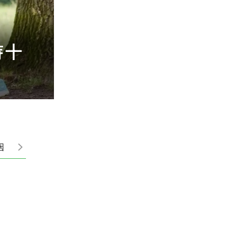
持十
花大錢裝修反變俗
得廉價又過時
姻