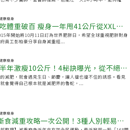
食、8個小時進食，減重效果真的看得到。
09 健康瘦身
吃體重破百 瘦身一年甩41公斤從XXL變
015年開始將10月11日訂為世界肥胖日，希望全球重視肥胖對身
府員工彭柏豪分享自身減重經...
08 健康瘦身
半年激瘦10公斤！4秘訣曝光，從不絕食
心的減肥，就會遇見生日、節慶，讓人擋也擋不住的誘惑。看見
就會覺得自己根本就是減肥界的魯蛇，...
31 健康瘦身
性斷食減重攻略一次公開！3種人別輕易嘗
部整理】減重瘦身近年來有如全民運動，最近掀起一股「168間