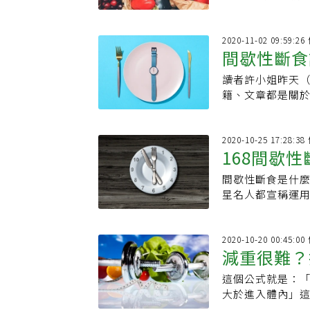
2020-11-02 09:59:
間歇性斷食
讀者許小姐昨天（2
事實
籍、文章都是關
東西，還是可以
2020-10-25 17:28:
168間歇
間歇性斷食是什麼
星名人都宣稱運
幫助減重？黃君聖
2020-10-20 00:45:
減重很難？
這個公式就是：
大於進入體內」這樣的狀況