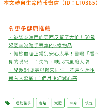
本文轉自生命時報微信（ID：LT0385）
💪更多健康推薦
‧被認為無用的東西反幫了大忙！50歲
婦慶幸沒隨手丟棄的3樣物品
‧健檢血糖正常別安心太早！醫曝「看不
見的隱患」：失智、糖尿病風險大增
‧兒邀84歲寡母搬來同住「不用付房租
還有人照顧」1個月後幻滅心寒
運動醫學
走路
減肥
熱身
快走