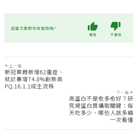
這篇文章對你有幫助嗎?
實用
不實用
上一篇
新冠單周新增62重症、
就診暴增74.8%創新高
PQ.16.1.1成主流株
下一篇
高蛋白不是愈多愈好？研
究揭蛋白質攝取關鍵：每
天吃多少、哪些人該多補
一次看懂