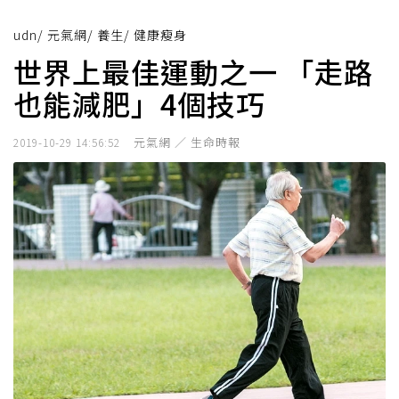
udn
/
元氣網
/
養生
/
健康瘦身
世界上最佳運動之一 「走路
也能減肥」4個技巧
元氣網 ／ 生命時報
2019-10-29 14:56:52