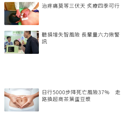
治疼痛莫等三伏天 炙療四季可行
聽損增失智風險 長輩量六力揪警
訊
日行5000步降死亡風險37% 走
路換超商茶葉蛋豆漿