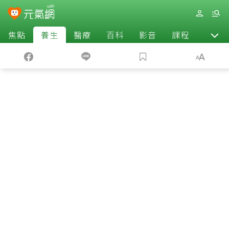
焦點
養生
醫療
百科
影音
課程
退休