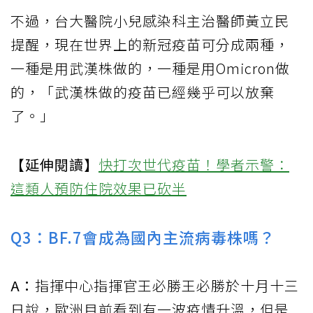
不過，台大醫院小兒感染科主治醫師黃立民
提醒，現在世界上的新冠疫苗可分成兩種，
一種是用武漢株做的，一種是用Omicron做
的，「武漢株做的疫苗已經幾乎可以放棄
了。」
【延伸閱讀】
快打次世代疫苗！學者示警：
這類人預防住院效果已砍半
Q3：BF.7會成為國內主流病毒株嗎？
A：
指揮中心指揮官王必勝王必勝於十月十三
日說，歐洲目前看到有一波疫情升溫，但是