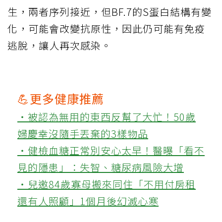
生，兩者序列接近，但BF.7的S蛋白結構有變
化，可能會改變抗原性，因此仍可能有免疫
逃脫，讓人再次感染。
💪更多健康推薦
‧被認為無用的東西反幫了大忙！50歲
婦慶幸沒隨手丟棄的3樣物品
‧健檢血糖正常別安心太早！醫曝「看不
見的隱患」：失智、糖尿病風險大增
‧兒邀84歲寡母搬來同住「不用付房租
還有人照顧」1個月後幻滅心寒