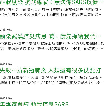
症狀感染 抗煞專家：無法像SARS以發燒
無症狀患者是否能傳染他人等。另一個比較不樂觀的結果是：病
症狀的時候，就已經具備傳染力，隔離策略將無法有效控制疫
O宣布棄用「豬流感」一詞，更名為甲型或A型H1N1流感。這
因此，目前防疫隔離仍以14天為標準。由於，臨床出現了愈來
多採高標準防疫門禁管制，成大醫院已宣布自10日起，民眾進
制，並在其他國家紮根並持續存在，同時傳播到全球其他地區。
現病人的存在。一月就有無症狀感染者何美鄉表示，早在今年一
，學者依據模型推估，它甚至被估計在全球造成10萬5700到39
染個案」，提高了防疫的難度。為此，張上淳呼籲，所有被要求
卡或身分證，到各院區櫃台的防疫安全認證站，由醫院工作人員
冠狀病毒肺炎（武漢肺炎）於今年初當病原被確認為冠狀病毒，
Johns Hopkins）衛生安全中心傳染病學專家阿達利亞
就有研究發表，深圳有一家六口到武漢探親，四個大人去武漢當
吸症候死亡，另有4萬6000到17萬9900人因心血管問題死亡。照這
疫的民眾都應確實遵守14天限制，不要以為自己沒有症狀，應
遊史，手部蓋上「防疫認證章」才能進入診療區。成大醫師表
○○三年的ＳＡＲＳ病毒有八十％的相似後，防疫專家立即想到
alja）認為，現在遏制這種病毒可能為時已晚。阿達利亞說：「現在
圳就生病，醫院&amp;#29234;其中一個孩子做檢查，才發
叫「台灣腳」？資深的台灣人都知道烏腳病（blackfoot
得發慌，就偷偷外出，很可能造成防疫漏洞，引爆疫情，造成社
狀的病例了，防疫再怎麼謹慎也不為過。台南奇美醫院、新樓醫
狀病毒在感染力、重症、死亡率及其他臨床症狀是否相似。其中
如何遏制它，而是如何應對它的時候，我們必須重新調整醫療設
染，但並無任何症狀，當時就很清楚無症狀感染者的存在。其
它的學名為壞疽或脫疽，台語俗稱烏乾蛇，1950年代，台灣西南沿
可收拾。
要進入醫院，不管是病患還是家屬，一律都要刷健保卡，過濾旅
的資訊是，ＳＡＲＳ在無症狀潛伏期及發燒當天並不會傳染他
病例中，也能找到無症狀者具傳染力的蛛絲馬跡。何美鄉指出，
得了這個末梢血管阻塞的疾病，患者雙腳發黑，最普遍的案例發
因為大家都不老實」，一名醫師私下表示，很多人就醫卻隱瞞中
台灣在五月四日參加世衛視訊會議後，開始依上述發燒前不傳人
炎.周邊故事
五例是在1月20日從武漢返台的太太，第八例是待在台灣的先
鎮、義竹鄉及臺南縣學甲鎮、北門鄉四個濱海鄉鎮。這個病跟台
顧染武漢肺炎病患 喊：請先捍衛我們的
醫護與其他患者都曝露在感染風險中，雖然刷健保卡不能完全防
行以發燒為主軸的防疫策略，使接觸者隔離的人數大減。而發燒
診。根據指揮中心調查公布的資料，妻子出現發燒症狀的日期，
喝入含砷的井水有關，而全球對此病的研究是台大組成的團隊做
層防護。高雄醫學大學附設中和紀念醫院、高雄榮總、高雄長庚
使ＳＡＲＳ病毒的傳遞鏈打斷，台灣也因此而成功地控制了ＳＡ
天。新冠肺炎 更早就具感染性何美鄉分析，如果台灣的第五例
果以其病的主要發源地稱呼，烏腳病也可稱為「台灣腳」，但如
學姊談SARS當年要隨時做好上戰場的準備，讓她相當佩服，如
啟動入院要刷健保卡的門禁管制措施，以確認旅遊史。實施一周
新冠肺炎發生後，我個人即一直在關心此病毒的傳遞方式，及與
性，她先生卻隔天就發病，那代表新冠肺炎只有一天的潛伏期。
名，台灣人又作何感想？陸「我不是病毒」行動藝術 贏得歐洲
第一線照顧武漢肺炎（新型冠狀病毒肺炎、NCP）的病患。但
陪患者就診的家屬近日內有中港澳旅遊史，不僅頻到醫院陪診，
燒不傳染是否相似的問題。雖然在過去一個月，經由媒體報導得
不會只有一天這麼短，所以可以合理推論，新冠肺炎應該是更早
令人動容的畫面開始流傳，一位中國留學生在義大利佛羅倫斯廣
國人說，台灣醫護人員缺乏，在照顧大家的前提，也請捍衛醫護
●中港澳地區返台 家屬請止步高醫院長侯明鋒說，院方人員曾
潛伏期無症狀時即會傳染他人，疫情的控制會比ＳＡＲＳ困難，
太太尚無症狀時，就已經傳染給先生。快速散播 因傳染模式難
並戴上口罩，但在身旁放著一塊立牌，用中文、英文及義大利文
護理師在「爆廢公社」發文表示，自己是一名護理師，17年前
便，陪同家屬卻剛從港澳地區返台，立刻請他離開，「不要害了
。直到一月三十日德國的學者在新英格蘭醫學期刊發表了四個病
報導，日本北海道大學教授西浦博研究團隊分析六個國家共52
毒，我是人類，不要對我有歧視」，一開始人們只是佇足，其後
她還只是名護專四年級的學生，而今聽著資深學姊談起當年隨時都
炎.專家觀點
家」；還有從大陸返台者為探病，竟拿家人的無照片健保卡想矇
一位無症狀指標案例得到感染，而首度證實此一防疫上的關鍵資
失效…抗新冠肺炎 人類還有很多仗要打
案，發現新冠肺炎平均潛伏期為五天，但至少有一半的患者是被
最後有人將他的眼罩撤掉，並為他摘下口罩。這個行為藝術想要
病房照顧病患，但即便害怕進去之後就再也沒機會出來，且當時
照片，醫護人員再向他要身分證，才發現不是本人的健保卡。高
證實第十八位確診案例也是一個無症狀的感染者，他是隨父母及
在潛伏期患者所傳染。西浦博認為這種傳染模式太難防堵，是目
們可以恐懼病毒，但不應將病毒與某一個群體的人結合起來，然
人需要照顧，也要做好上戰場的心理準備，讓她聽了好心酸又感
表示，對於有中港澳旅遊史的陪診家屬，經勸說後，會改由志工
五、十六及十七確診案例）經香港轉機至義大利旅遊，其間並無
演化競賽持續多年，人類不斷開發藥物對抗病菌，病菌也藉著突
重要原因。何美鄉表示，新冠肺炎的傳染太隱形了，不像SARS
。武漢只是此次傳染病的發生地，用「武漢肺炎」表述這個疾
提到，如今站在醫療第一線，要她放棄家人和小孩去照顧一群陌
；但他也坦言，如果家屬刻意隱瞞、或持他人健保卡，防不勝
接觸者篩檢時，證實為病毒陽性，且有高病毒量。無症狀感染者
繼續生存。除了SARS、MERS和武漢新冠肺炎等威脅浮上檯面
面感染，接觸者有多少、時間多短多長，都可以算得很清楚。隔
難道還有別的可能嗎？
「我內心是不願意的，做好事應該，沒做好被罵是活該」不過她
陪伴照顧的陳小姐說，現在進醫院必須排隊刷健保卡、詢問旅遊
問題待研究，如病毒感染的部位及病人的免疫問題，在防疫上將
病如霍亂、鼠疫和黃熱病也時常爆發。更糟的是，細菌抗藥性提
實防疫何美鄉表示，現在已經幾乎可以確定，一個生病的人在非
到這些病人的家屬心疼自己的家人，看到他們的懇求，我又有一
事離開醫院一下，回去又要重排隊一次，耗時費事。幫家人到醫
ＲＳ不發燒不會傳染人的策略執行。因病人身上帶有大量病毒，
失效，病毒的演進也層出不窮，隨時可能引發嚴重疫情。彭博社
狀時，就具備傳染力，這也是我們一直害怕的，因為這樣的傳染
該要捨小我而大我」，並說，「相信許多在第一線的醫護人員和
認為「小心點還是好」。●記取SARS教訓 高雄長庚高規格防
道或糞口傳染他人，進而造成來源不明的病情或社區感染，使新
微生物的演化競賽中，微生物正捲土重來。我們固然征服了天花
炎.專家觀點
制，只能靠每個民眾落實防疫作為。何美鄉說，從流感病例數變
樣的心情」。護理師表示，台灣醫護人員本就缺乏，加上負壓隔
ARS入侵導致封院的高雄長庚醫院，面對來勢洶洶的新冠肺炎，採
年專家會議 助我控制SARS
上加霜，困難性及複雜度大增，社會大眾將有敵人不知在何方的
病，全球傳染病死亡人數也正在下降，但世界衛生組織指出，自
民眾的個人防護有沒有起作用，因為除了未經證實的空氣傳染理
對一的呼吸治療師、醫師及護理師照顧，更需要加倍的人力，因