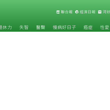
聯合報
經濟日報
河
退休力
失智
醫聲
慢病好日子
癌症
性愛