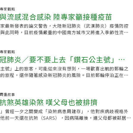
決定一律仍簡稱「武漢肺炎」，而媒體提問說「世界衛生組織稱
患SARS的醫護人員。追蹤了107位劑量最低的醫護人員，發現
名稱恐害特定區域汙名化」，衛福部長陳時中竟說，「那叫做
炎.專家觀點
在被隔離時發生了精神症狀，其中以失眠、恐慌症、憂鬱、焦慮症
與流感混合感染 陸專家籲接種疫苗
是更糟糕？」令人傻眼。這種對於汙名化一個地區毫不介意的心
主；在SARS過後的第三個月，發生率下降一半；六個月時，幾乎
去日本腦炎的命名有歷史背景，但犯過的錯不應再犯。症狀不只
一位有憂鬱症，少數幾位仍有較輕微的恐慌、焦慮症狀及失眠。
專家最新發表的論文警告，大陸新冠肺炎（武漢肺炎）疫情防控
disease就在2月8日，中共的國家衛健委發布了通知，將這個疾
間，這些被隔離者很擔心他們的親人也會遭到感染，在工作、社交
，與此同時，目前疫情嚴重的中國南方城市又將進入季節性流感
型冠狀病毒肺炎」，簡稱「新冠肺炎」，英文名為Novel
係上，受到中等程度的干擾。其次，針對在SARS病房直接照顧
病毒與季節性流感可能存在混合感染現象，恐對疫情防控帶來干
s pneumonia，簡稱「NCP」，但WHO的命名卻有著更深意涵，其中
人員，進行為期一個月的身心狀態評估，並以非SARS病房的32
考慮接種流感疫苗。根據廣州日報報導，「中華預防醫學雜誌」
，VI爲「病毒」，D爲「疾病」，但為什麼是D而不是中共衛健
照組。結果發現，SARS病房的憂鬱症發生率，比非SARS病房
廣州市胸科醫院副院長李鐵剛、大陸國務院特殊津貼專家王鳴撰
炎.專家觀點
科學家發現WHO在1月30日命名為2019-nCoV的這隻病毒，
冠肺炎／要不要上去「鑽石公主號」指
的發生率則高出4倍；在SARS病房與非SARS的一般病房，具
抗擊新型冠狀病毒肺炎疫情同時警惕季節性流感的疊加效應」。
炎而已，所以不用pneumonia（肺炎）稱呼它，而用涵蓋更廣
為29.7%，而在非SARS的ICU病房工作者僅有11.8%。研究並
病監測資料，與新冠肺炎一起即將進入流行季節的還有其他呼吸
（疾病）為名稱，所以，就算要叫它「武漢」，但後頭加上「肺炎」是
公主號」上的旅客，可能從來沒有想到，一場歡喜出航的郵輪之
局 葉金川大笑之後這樣說
SARS病患時受到感染的倖存者，進行一年半及四年半的追蹤研
感病毒、副流感病毒、腺病毒、人偏肺病毒等，其臨床表現與新
。日本腦炎、德國麻疹 命名皆因學者貢獻有人為「武漢肺炎」
了的旅程，還伴隨著感染新冠肺炎的風險。目前郵輪停泊正在日
SARS盛行時，三分之二以上的個案都得到急性PTSD及重度憂
處，難以通過臨床表現、胸部影像學鑒別。這些呼吸道病毒混雜
如果「武漢肺炎」是歧視，那日本腦炎、德國麻疹、西班牙流感
，這和SARS當年和平醫院封院處境是不是類似？前衛生署長葉
後降低至三分之一左右；四年半後僅三至四位仍有輕微的殘餘症
中，既干擾疫情防控，也威脅大眾的健康安全，防控稍有怠懈恐
，難道也是歧視？歧視與不歧視，要看被稱呼的那個地域的人怎
，船上空間太小，而且不是醫療場所，人員也全都是不懂防疫隔
RS盛行時發生的害怕及恐慌症狀，於一年半及四年半追蹤時均已
王鳴指出，「這其中，流感病毒尤需引起我們警惕。」根據世界
像性騷擾成立與否，也以被騷擾者的主觀感受為準。日本腦炎的
人員。抗煞時期，葉金川前往因院內感染而封院的和平醫院，幫
炎.周邊故事
個案的精神症狀卻變得十分脆弱，對媒體的災難報導十分敏感，
感每年可導致5%~10%的成人和20%~30%的兒童發病。亦
抗煞英雄染煞 嘆父母也被排擠
「流行性乙型腦炎」，是經由蚊子傳播，人類與畜類都會罹患的
與無序。他表示，和平封院是萬不得已下的選擇，但確能有效防
蘇東平認為，在疫病流行時，有組織的工作環境和條理分明的照
每10人至少就有1人感染流感。流感病毒可以引起嚴重併發症如
樞神經系統感染，造成急性腦膜或腦炎。但因1924年它在日本
現在的鑽石公主號與和平醫院不同，船上遊客應盡快安排其他場
染、增加安全保護的最佳良方。此外，直接與SARS病患接觸的
他細菌感染，並導致死亡。全球每年流感流行可導致65萬例死
存」曾經一夕之間變成「染煞病患周建存」，他對疾病歧視格外
體於1934年在日本被發現，1935年由日本學者最早分離出來，
免在有限的空間裡，讓更多健康人被患者傳染。回想和平封院，
量降低其危險因子，例如避免讓有精神疾病史、年紀較輕以及對
是，大陸流感流行高峰季節呈現南北差異，北方地區出現在秋冬
他前一天還在抗煞（SARS），因病隔離後，連父母都被鄰居視
而德國麻疹更是在18世紀中葉即1740年就由德國的弗里德里
重要的事情之一，就是協助人員分區隔離與分流，葉金川擔心，
感受的工作同仁參與。抱持正向、樂觀的對應態度，和社會與家庭
出現在春夏季節。目前，大陸新冠肺炎疫情嚴重的省份主要集中
者。桃園容光診所院長周建存是昔日的「抗煞英雄」之一，他
其病徵，再由德卑爾根（ de Bergen）於 1752年及奧羅
沒有人指揮、監督，彼此相互感染的風險勢必增加，再加上船上
以增強醫護照顧者對抗急性壓力的侵襲。
、廣東、浙江、湖南等省份的城市，而這些城市又即將進入流感
候群（SARS）17年前爆發時，世界各國束手無策，SARS進入