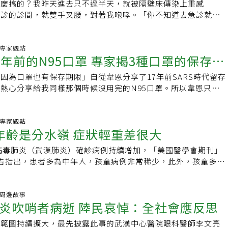
充滿病菌，成為致命病原體理想的繁殖地。過去50年發現的病
確認該婦女診斷，但有關部門仍認為應依世衛定義處理，這件事
怎麼搞的？我昨天進去只不過半天，就被隔壁床傳染上重感
調整。
S新聞壓力很大，深怕哪天換自己被隔離，更不敢讓南部的父母知
動物。在大陸引起嚴重疫情的新型冠狀病毒和主要感染蝙蝠等物
懷。另外，也因為台灣的防疫專家未能參與WHO會議，四月中
門診的診間，就雙手叉腰，對著我咆哮。「你不知道去急診就是
ARS新聞現場，只能報喜不報憂。當時，和平醫院無預警封院14
關。新型冠狀病毒能從動物傳染給人類，接著在人與人間傳播。
時，未能即時掌握資訊。WHO一直到當年四月底和平醫院及高雄
不戴本來就很容易被傳染。」「你們沒有人跟我說過，我怎麼會
醫護人員、病患及家屬全都被封鎖在醫院內，震撼國內外，如何獲
炎病例與武漢當地銷售野味的華南海鮮市場有關。法國國家衛生
後，才派專家到台灣了解疫情，台灣也才能加入SARS專家視訊
聲音越來越大。「害我現在流鼻水鼻塞又咳嗽，比沒去急診時更
了什麼事，成為各家媒體爭逐的焦點，為此更是各出奇招。記者
瑪莉保羅．基尼說：「我認為當局應該將野味市場全部關閉。沒
日，蘇益仁由WHO專家會議得知病患發燒後兩天才會人傳人的
看他：「你想知道為什麼在急診會被傳染上感冒嗎？」「當然！
炎.專家觀點
時我也接獲指令要設法採訪到院內人員，就在一籌莫展之際，報
完全防止新興傳染病發生，但我們必須減少威脅。」控管牲畜抗
7年前的N95口罩 專家揭3種口罩的保存期
體系終於依此資訊進行發燒病人的隔離政策，進而成功控制了
的好事。」病人還是非常生氣。「因為你隔壁床的病人，跟你現
支院內護理師的手機號碼，就像沙漠甘泉般，終於順利採訪到院
衛生另一個可以努力的方向是，較落後地區的牲畜必須有效管
說，此次WHO的會議台灣即使無法到現場，但透過線上會議可得
冒了還不肯戴上口罩，就傳染給別人了。」「………」這些日
封院後，和平醫院拉起封鎖線，大批警方在周邊戒備森嚴，滴水
因為口罩也有保存期限」自從韋恩分享了17年前SARS時代留存
2016年彭博新聞一項調查顯示，印度家禽生產商過度使用抗生
肺炎的細節，如病毒是在發燒前或後可人傳人，病毒有無突變、
裡買，該怎麼戴，該使用哪一種口罩，多久該換，該不該禁止出
為了突圍，就設法躲開警察的戒備，在醫院周邊繞啊繞，眼尖發
熱心分享給我同樣那個時候沒用完的N95口罩。所以韋恩只是
菌大增。另外，全球約20億人沒有廁所可用，衛生欠佳是熱帶
實際情形、死亡率、是否為上或下呼吸道感染等治療上科學證
，價格該如何定……成了熱門話題，但對我來說，卻是惡夢重
從裡面丟出的求救紙條，他如獲至寶，也成了一篇獨家新聞。更
罩夠用就好，千萬不要囤積，留給更需要的人。而且口罩也是有
每年導致43萬2000人死於腹瀉。流行病疫苗利潤不高 廠商沒興
灣防疫作即時調整。
想面對的SARS年代。那時整個醫院都充滿肅殺的氣氛，沒人知
刊記者還以病患家屬身分「臥底」留在院內採訪、攝影長達10
期了沒用完的更是資源上的浪費。一般來說，口罩的保存期限
要。英國醫藥巨頭葛蘭素史克（GSK）疫苗部醫學長布洛爾
多久，會感染多少人，全國的防護器材都不夠，醫院之間相互爭奪
進入了急診室，後來被發現後，還引發不小爭議。醫藥記者成鬼
：保存期限5年-醫療用口罩：保存期限3年-活性碳口罩丶棉布口
炎.專家觀點
型跨國公司沒有動機去研發流行病的疫苗。藥廠多半專注生產高
盡出，甚至也聽說有同一家醫院的不同病房之間，為了器材的分
年齡是分水嶺 症狀輕重差很大
可說是最大壓力鍋，「大家都怕醫藥記者啊！」雖然過了17
(當然還是要以各個廠商的標示為主)目前有一些專家出來提醒大
抗癌藥物。布洛爾表示：「這方面的長期投資不能完全由我們這
心浮動。那時大家都擔心，怕被病人傳染上，繼而傳染給家人，
藥同事到現在還記憶猶新，她說，大家一聽到自己是醫藥記者，
口罩雖然過期，還是可以繼續用的，條件是：-包裝良好-沒有
過去幾年因SARS和伊波拉疫情，開發新疾病藥物和疫苗的美國
仁，更是冒著生命危險，只要防護器材出了差錯，或是作業一點
狀病毒肺炎（武漢肺炎）確診病例持續增加，「美國醫學會期刊」
如果是跑和平醫院封院新聞的，更是「鬼見愁」。一位同事當時
霉不過這過期17年的口罩，還是別冒險了吧。本圖、文取自韋恩
加。有潛力對抗新型冠狀病毒的藥物已經準備好進行試驗，其中
代價可能就是自己的生命。當看到從和平醫院轉來的醫護同仁在
告指出，患者多為中年人，孩童病例非常稀少，此外，孩童多數
外，剛好被電視台畫面拍到她攔人訪問的身影。後來她到另一所
開發的實驗藥物，曾在伊波拉病毒人體試驗中失敗，不過美國首
是不捨與不忍。曾有被染上SARS的護理同仁，在隔離病房中，
狀感染，和當年SARS及MERS流行模式相似。專家指出，人類
情記者會，卻聽到有同業竊竊私語「她不是守和平醫院的嗎？」
病患在華盛頓州於病情惡化後使用此藥，注射後一天好轉。該公
氣面罩，隔著玻璃，對著外面的醫護同仁一面喘，一面寫下「這
降得特別快，所以在這波疫情中，長者發病率最高，但專家也表
般瞬間向她射來。資深醫藥記者就說，SARS期間醫藥記者處境
夠的藥物到大陸，治療500名病患，如果對大陸有幫助，他們會
進來」的手板秀給外面的人看。每個穿著隔離衣進去的人，忍住
才能下定論。患者年齡中位數 49~56歲紐約時報報導，資料顯
炎.周邊故事
是有「分等級」，跑SARS的是一級，如果是跑和平醫院的，
訊共享 SARS後有改善令人鼓舞的是，資訊共享自SARS疫情以
炎吹哨者病逝 陸民哀悼：全社會應反思
又得故做淡定，悉心照護。她已經生病了，卻還念著其他的醫護
孩童似乎較少出現武漢肺炎重症。美國醫學會期刊5日刊登的報
級」，連參加別的醫院記者會都會被其他記者碎念，「那一刻真
國巴黎巴斯特研究所全球健康醫學中心主任豐塔內特說，這有助
人為了照顧自己，而染上這個可怕的疾病，但她最終仍然不敵病
中位數介於49至56歲。香港大學李嘉誠醫學院講座教授裴偉士
感覺」。由於當時疫情都集中在北部，報社調派不少地方記者北
響範圍持續擴大，最先披露此事的武漢中心醫院眼科醫師李文亮
病毒，並收集資訊研發藥物。儘管取得這些成就，世界各國對抗
罩供應吃緊，大家各顯神通，從不同管道拿到的每一枚都是寶