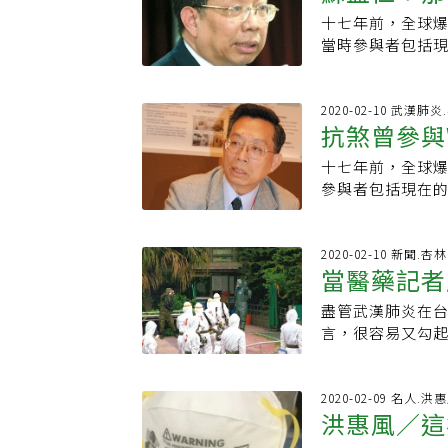
取最高規格防疫
恐懼，尤其在捷
1970年來，已
論，流感和新冠肺
此我們必須量力
十七年前，全球
院長林孟志表示，
狀感染者所占比
只限於某些地區的
例能大幅下降，
灣也就跟著淪陷
當時參與者包括
診，身旁的人不
獻發表及世衛的
球門戶洞開中國大
的。何美鄉說，武
員蘇益仁。ＷＨ
眾不是說「忘了
染，則新冠肺炎
迅速蔓延至海外，
班機有確診病例，
台灣若有機會參
層醫療院所不似
性。對台灣而言
2009年在9周內
抽血兩次，透過
其他國家相比，
2020-02-10 武漢肺
險，建議基層診
戰性，無法以個
炎疫情的2019
機上戴口罩等防
抗煞曾參與
府阻礙而無法加
以做更好防範。●
此，面對中國大
新疾病浮上檯面
ＡＲＳ期間台灣
離，台南市衛生
須再思考的問題
是，由於傳染病
十七年前，全球爆
防疫
礙，遺憾的是，
實上，如果有就
抗生素逐漸失去效
參與者包括現在
中國廣東佛山首
通報衛生局，再
示：「我們已建
益仁。WHO即將
由變種冠狀病毒
口罩，並回報離
如果任何一個地方
灣若有機會參與
史。當時，和平
家者的情況，如
久事實上，隨著
他國家相比，台
2020-02-10 新聞.
無疫區旅遊史，
如果真的沒有親
當醫藥記者
步。世界缺乏的
阻礙而無法加入W
醫院嚴重疫情及
者可能臨時有事
情趨緩之後，人
期間台灣的疾管
確認該婦女診斷
盡管武漢肺炎在台
示，市府衛政、
說，假如致命的
的是，在此次處理
於懷。另外，也
言，很容易又勾起
本人或家屬有就
金會花費大量資金
首發，二○○三
修正時，未能即
的記者，當別人
口。
台幣30億元）對
SARS由變種冠
疫情發生後，才
不敢讓父母知道2
一樣，為流行病做
有到中國及香港
議。當年五月四
政，並非醫藥新聞
2020-02-09 名人.洪
閉，傳統市場也
染的一位婦女，但
洪惠風／這
重要資訊，防疫
濟醫院就分別因
和未包裝的肉品
位病例導致和平
ＡＲＳ。蘇益仁
路線不分東西南北