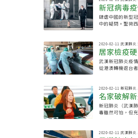
症候群」，而在沙
新冠病毒疫
潔更重要。林秉
吸道系統的病毒，
烏地阿拉伯或其
「乾燥」，正常
炎，都是如此。上
肆虐中國的新型
了
家還包括卡達、約
可以殺掉黴菌，通
疫情調查，掌握
中的疑問。聖荷西信
拉伯的旅遊史。當時
學研究顯示在乾
同搭過一座電梯
的答案取決於爆
的問題，不料仍
眾若買到新口罩
是潛伏期。實際分
貧窮、較落後的
源地命名沒有歧
還沒到最高峰，雖
案接觸兩三天後就
鍵。自從去年12
2020-02-11 武漢肺
滋病（AIDS，acqu
口罩，近2300
為六至七天。但
居家檢疫硬
SARS的死亡人
性戀相關免疫缺陷」（G
民眾就都能有一
制訂出14天作為
者的措施，但這
國疾病管制署發表
更好」。此外，
伏期也是六至七天
武漢新冠肺炎疫情
病毒可能會與其
肺部疾病，這5人
計算，方便統計。
從港澳轉機返台
範圍內散佈，直
所傳播。這一年的
SARS、MER
事，又找不到人
中心（U.S. Cente
滋病，其中的 1
多，計算患者從
無症狀，返台14
福（Robert 
是用「男同性戀相關免
資料，幾乎沒有與
外，防疫措施越
2020-02-11 新冠肺
衛生預防措施也
呼它並縮略為GR
名家破解新
族，在防疫上的共
獲一名從港澳回來
類的社會中立足
都饒過豬 改名甲型
個省市自治區、1
自己帶發燒小孩
威脅。最樂觀的
新冠肺炎（武漢
稱為豬流感（swi
傳染力
最短不到一天，最
境，但診所小兒
例，那就是200
毒雖然可怕，但
的名字讓很多國
國大陸為新冠肺炎
高市診所協會目前
Carette）
請防疫權威，全方
宰國內約20萬生
定感染模式，而
屬陪同，成人一
效，傳播速度減
炎）個案，是第一
豬流感病毒只是
個確定個案。例
璋說，這周是疫
終消失，但是這
研究員何美鄉說
2020-02-11 武漢肺
沒有證據證明病
個案。張上淳表
付出慘痛代價。●