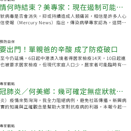
烏地阿沙伯發生這個新冠狀病毒的傳染時，WHO命名就不以沙
情何時結束？美專家：現在遏制可能晚
鴻說，口罩真正的用途，就是阻斷飛沫傳播，口罩復活要訣是
最長潛伏期都是14天，包括SARS、MERS以及這一次新冠肺
港口吉達港命名，而是更廣泛的「中東」，因為有確診病例的國
使用過後，要處理的是口沫，黴菌和病毒，但不必滅菌；紫外光
呼吸道病毒最長潛伏14天如何計算潛伏期？張上淳解釋，透過
冠狀病毒是否會消失，抑或持續造成人類痛苦，相信是許多人心
旦、阿拉伯聯合大公國等，雖然英國也有3例，但卻有沙烏地阿
常正反面各半個小時照射就足以滅黴，然後再乾燥3天即可。醫
患者的接觸史，哪一天曾與確定個案接觸，同在一家餐廳用餐、
使報（Mercury News）指出，傳染病學專家認為，這問題
專家以為，「中東」這個名稱已無汙名化（stigmatizing）
燥的環境中，病毒一定會死掉，不用再做任何處理。故他認為民
，或是同搭過一節車廂，計算至直到發病的那一天，實際天數就
發疫情的中國是否能控制住病毒的傳播，否則，未來將有更多較
遭到反彈。愛滋病最早被稱「男同性戀相關免疫缺陷」如果用起
就換新的，買不到繼續用復活的即可。林秉鴻表示，現在疫情應
析國內10幾名新冠肺炎確定個案，張上淳表示，有人與確定個
國家會成為新的永久性傳染病疫區，因此，時間是最重要的關
視問題，那用起源的群體命名是否一樣沒有歧視？大家所知的愛
台灣口罩產能陸續增加中，但即便開到最大，一天也僅600萬副
發病，有些則時間長一點，約11、12天，平均來說，潛伏期約
月首次發現新冠病毒以來，病毒造成的死亡人數已經超越2003年
炎.預防自保
ired immune deficiency syndrome），最早卻被稱為「男同
萬台灣人的四分之一，但若民眾不搶購、囤積，則平均每四天全台
為了保險起見，目前防疫及流行病學界都習慣多一兩天，因此，
要出門！單親爸的辛酸 成了防疫破口
數。 專家表示，儘管全球其他地區已經採取有效隔離新冠病毒患
ay-Related Immune Deficiency）。1981 年夏天，美
副口罩，保護力就更完整，若民眾能有此認知，「心理狀態就會
隔離天數上限。張上淳指出，2003年SARS疫情爆發時，平均潛
種極端方式不可能永久實施，如果無法阻止病毒繼續傳播，新冠
了史上第一篇關於愛滋病的報告，敘述了5名年輕人得了罕見的
相關疫苗國內已有藥廠進行研發中，新冠肺炎未來將有曙光。
，同樣以14天為隔離標準。此外，14天剛好為兩周，也較容易
至今仍延燒，6日起中港澳入境者得居家檢疫14天，10日起連
他如水痘、流感和普通感冒病毒結合，這些病毒就會永遠在全球
都是同性戀，研究者便將這個怪病，推測是透過同性戀間的行為
陸說潛伏24天？接觸史難釐清張上淳說，武漢肺炎病毒、
者也被要求居家檢疫，但現代家庭人口少，居家者可能臨時有要
到有可以殺死病毒的藥物或疫苗出現為止。美國疾病控制與預防
冬天，愛滋病驚人的致死率震撼了美國，當時有 270 人染上愛
S都屬於冠狀病毒，都是透過上呼吸道感染，因此，潛伏期也差不
幫忙，令人相當頭大。此外，自大陸、香港、澳門返台民眾即使
rs for Disease Control and Prevention，簡稱CDC）主任瑞
21 名患者死亡，死亡率高達 45%。而大名鼎鼎的「紐約時報」就
接觸確定個案至發病，最長天數、最短天數，依據臨床實證研究
天內到大醫院就醫，得在戶外門診區看病，探病則一概被拒於門
R. Redfield）說：「傳染病一達到臨界點，就算是經過考驗的公共
疫缺乏症候群」（Gay-Related Immune Deficiency）稱
確定個案接觸14天才發病的案例，而也正是面對冠狀病毒家
來越嚴。●居家檢疫沒幫手…他帶發燒兒就醫台北某醫療院所接
炎.專家觀點
很難發揮影響力。」專家表示，只要有一個國家讓這個病毒在人
ID，這有無歧視呢？如無歧視為什麼要改稱為愛滋病？連豬流感
冠肺炎／何美鄉：幾可確定無症狀就有
同思維。至於中國防疫專家鍾南山與其團隊，在分析了大陸31
、正處14天居家檢疫期的單親爸爸，因沒有幫手帶小孩，只得
，又缺乏資源阻止它傳播，那麼，其餘的國家將繼續受到病毒的
H1N12009年在美國造成至少近2萬人死亡H1N1流感，當時被
099例確診病患，發現新冠病毒不排除有超級傳播者，其潛伏期
到診所看病。此事讓醫師擔憂，刷健保卡雖可知是否由疫區入
情況是：這個病毒能在中國被控制並被根除。這種情況其實有前
肺炎）疫情來勢洶洶，我全力阻絕病例，避免社區傳播。新興病
ne flu），由於其橫掃千軍的威力，讓豬跟著遭殃，「豬流感」
長則可達到24天之久。對此，張上淳抱持存疑的態度，雖然中
科面對家長帶孩子來看病，無法查家長健保卡，恐成防疫漏洞。
3年的SARS。史丹福大學微生物學和免疫學副教授卡瑞特（Jan
充實的知識與正確觀念是幫助大家對抗疫病的利器，本報今起邀
家談豬色變，不只是限制北美豬肉貿易，像埃及政府還下令欲屠
疫情的主戰場，台灣僅有10幾個確定病例，但冠狀病毒有其一
已拜託基層同業醫師，除了行動不便或12歲以下孩子就醫須家
說：「SARS病毒已經消失。」卡瑞特表示，如果中國的控制措施能生
位為您解讀新冠肺炎。國內日前新增第18例新冠肺炎（武漢肺
豬，俄羅斯等一些國家宣布暫停從疫區進口豬肉。但這一新型的
大陸環境複雜，執行疫調難度更高，很難掌握患者到底接觸了幾
律單獨進診所看診，就算家屬也須刷卡確認旅遊史。理事長楊宜
慢為每個感染者最多只能傳染一個人，那麼疫情就可能放緩，最
個無症狀就確診的個案。曾參與SARS防疫的中研院生醫所兼任
豬流感病毒、人流感病毒和禽流感病毒的基因片段的混合體，並
如，某患者從接觸確定個案至發病之間，是否還接觸過其他確定
情關鍵期，如不嚴格管控出現防疫破口，不管民眾或醫療業都會
個結果還得取決於幾個因素，比如病毒傳播的容易程度、患者病
，從各國及我國確診病例研判，幾乎已經可以確定病人在症狀很
炎.專家觀點
毒可以在豬與豬、或豬與人之間傳播，為了避免豬也遭到莫名的
示，如果難以釐清患者最早所接觸到確定個案是誰，就無法精準
大醫院嚴格門禁 有人為探病竟假冒他人國內大型醫院因就診患