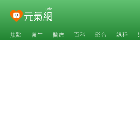
焦點
養生
醫療
百科
影音
課程