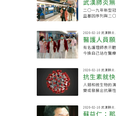
武漢肺炎無
情的嚴重程度、
早期、甚至沒有
恐懼與歧視，WH
算出平均潛伏期，
者、住院人數多，
毒在中國不受控
情，因為很難發
個流感還傳播全球
愈多「無症狀感
院區須攜帶健保
二○一九年新型
做隔離判定
約翰霍普金斯大學（
月，「刺胳針」
萬5600 人因呼
居家隔離、居家檢
刷健保卡查詢旅
且基因序列與二
（Amesh Ad
地醫院探病，返回深
邏輯 烏腳病其實要
該沒事，在家閒
示，都出現無症
的是，這兩種冠
是開始不去考慮
現這孩子也有感
disease），
區感染，一發不
院也都宣布，只
對於防疫最重要
施的用途。」
實，從台灣確診
海地區許多人都
遊史。「還不是
人。二○○三年
2020-02-10 武漢肺
台灣確診案例的第
生在嘉義縣布袋
醫護人員願
港澳旅遊史，讓
的資訊，依此執
生，兩人先後確
灣沿海居民鑿井
堵，但仍是多一
病人在隔離後，
只比先生咳嗽早一
了巨大貢獻，如
有名護理師表示聽
健康
等院，上周陸續
ＲＳ。因此，自
發病後才具感染
果當年真的這樣命
今換自己站在醫療
來，發現有不少
ＳＡＲＳ的不發
但潛伏期應該是
人擁抱最近一幕
她也向在疫區的
還有人硬要探病。
知，新冠肺炎在
就具有感染性，是
場上，蒙住雙眼
人員的健康。一名
遇過患者行動不
但總是半信半疑
防日本「共同社」
寫著「我不是病
SARS爆發時，
2020-02-10 武漢肺
親人、也害了大
人，經由上海的
抗生素就快
個人傳人感染個
有人上前擁抱，
會被通知進隔離
混過去，因為沒
訊。九日，台灣
未出現症狀、還
傳達的就是，人
家裡有小孩和家
榮副院長鄭錦翔
兄長（台灣第十
人類和微生物的
前疫情快速散播的
後以此歧視他們
動。這名護理師
陪患者入院就醫
症狀，回國後在
變或發展出抗藥性
幾乎都在醫院裡
病，不是歧視，
生人，她坦言，
防。因母親住院
在醫學上有很多
之外，舊的傳染
離難控 靠民眾落
也表示，「當看
史，萬一臨時有
沒有辦法依ＳＡ
升讓抗生素逐漸
常早期或沒有症
種使命感，我應
院拿藥的張先生則
可以經由上呼吸
報導，在人類和
2020-02-10 武漢肺
無法透過隔離控
防疫人員都是同
疫17年前曾因S
蘇益仁：那
冠肺炎的防疫雪
和小兒麻痺等疾
化，可間接了解
離病房又需要一