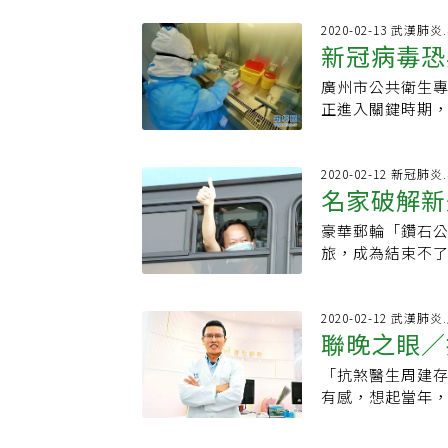
肺炎」的區別，
重度劑量的則是罹
『武漢肺炎』此
2020-02-13 武漢肺
有5至17%的人
新冠病毒恐
『中國肺炎』不
狀以及PTSD為
態毫不可取，過
完全消失，僅有
廣州市公共衛生
肺炎 WHO命名用
在SARS盛行期
正進入關鍵時期
病暫時命名為「新
與家庭上的互動關
高發季節，新冠
coronaviru
病患的70位醫護
擾，呼籲民眾可
CO代表「冠狀」
位醫護人員做為對
線上最新發表由
2020-02-12 新冠肺
委用的P呢？因為，
名家破解新
高出13倍，失眠
寫的論文：「在
並非僅只於誘發肺
PTSD症狀者平均
論文稱，根據疾
的disease
豪華郵輪「鑽石
揮大
針對22位在照顧
道傳染病，如流
一個不精準的稱法
旅，成為結束不
究，結果發現，在
冠肺炎有相似之
的稱呼辯護說，
本橫濱港海上隔離
鬱症；一年半之
在新冠肺炎疫情
與香港腳怎麼說
金川說，不一樣
狀。而原本在SA
造成突發事件。
麼感覺而定，就
離的遊客和工作
2020-02-12 武漢肺
消失，然而少數
衛生組織報告，流
聯晚之眼／
真正名稱其實是
助處理種種慌亂
導致症狀復發。
即，在流感季節，
疾病，它會引起中
止疫情擴散。但
護步驟，是避免感
重症肺炎或合併其
「抗煞醫生周建
爆發大流行，病原
所集中隔離，以
照護者，應該盡
亡。值得注意的
有感，想起當年，
而作出此一命名。
當時葉金川進去
SARS持有負面
季節，南方地區
為危險病毒傳播
希．霍夫曼最早描述
如果在郵輪上面
的強力支持，可
在南方，如湖北
說，急性呼吸道症