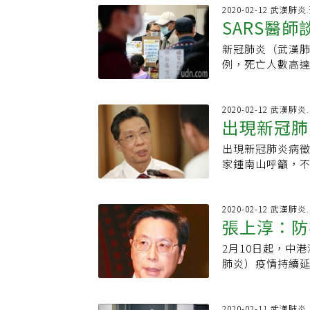
（Orlow）於17
可能使用中央空調
高發季節，預計將
台灣時，他正在
2020-02-12 武漢肺
Maton）首次
（雖然可能性不高
SARS醫
群流感發病，以
前線的周建存因
此稱為「德國痲
稱鑽石公主號幾
接種的可行性與
溫高達「39.3
獻有關，而不一定
應針對乘客全面
新冠肺炎（武漢肺
罩
在春夏季節，現
聞曝光前，第一
香港症候群…香
治療，如果是健
例，死亡人數高達
控亦極有裨益。報
居刻意保持距離
爭戰敗後，清廷
可以在一天之內
（SARS）的7
2月中旬，廣州S
探視，他每天以
港，其軍人習慣
小吧？就算是一
制得宜，目前未
流感病毒分離陽性
鄰居看到新聞，
透氣的軍靴，很
調，讓旅客下船
亂、消毒用酒精
2020-02-12 武漢肺
此可推測，新冠
是為了救人才染病
生從未見過這種病
出現新冠肺
所。有人擔心移
此，醫勞盟理事
期內先後感染，
大的負壓隔離病
foot）。這個
川對這樣的說法
防治法規定嚴格
家也認為，在對
巨大的孤獨感一
出現新冠肺炎病徵
亦很無奈，但由於
人一室，且有獨
照規定配合政策
一步檢測新冠病
見不到太陽？」住
家鍾南山呼籲，
命運之後，它已成
方。人們對於未
鴻說，據中研院
行區域活動史人員
初，包括和平醫
大爆發，但除了
稱的英文縮略字，由Se
決問題，知識和
一定會有境內感
測。
到自己原本是熱
「超級傳播者」
候群） 4個英文
毒，雖然目前還
「口罩復活術」
衣送進負壓隔離
新冠肺炎病毒已
2020-02-12 武漢肺
香港特別行政區（Spe
來新冠病毒的致
都能同時帶上」，
張上淳：防
「病患角色」非
病毒的變異情況
國大陸之外最多確
死率高，主要是
隔離日記分享。
好想要逃離。人
察中。對目前武
「香港肺炎」，香
可能成為常態季
過當年SARS時
2月10日起，中
「歧視來自人求
他說，有出現過
疾病被認為有歧視意味，
反顧進入有SAR
慧、信心，及與
肺炎）疫情持續延
母最好的禮物。
家隔離，不如到
syndrome
解決確診患者愈
或分泌物傳染，如
離進入第四天，再
當地的貿易、旅遊
不會有這樣的需
不流通空間內會懸
出趴趴走，只要滿
因此2003年就
系今非昔比，大
不潔處或病菌，
以14天為標準？
2020-02-11 武漢肺