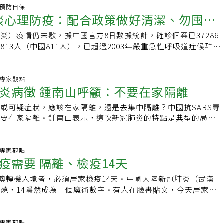
58年確證。到了18世紀初的 1814年，喬治馬東（George de
系統，在目前無法完全排除新冠病毒不會以Aerosol形式傳染
持續到7至8月。因此，論文作者認為，當前應最大限度減少人
台北馬偕醫院擔任第一年住院醫師，他在工作中染上病毒。站在
炎.預防自保
建議它應被當成一個獨立的疾病。這些人都是德國的醫學專家，因
）的前提下，帶原者和健康人同處狹小空間，徒增風險。 外界
師談心理防疫：配合政策做好清潔、勿囤口
緩解對新冠肺炎防控的混雜和干擾，當前仍可探討推動流感疫苗
診治發燒病患，也開始發高燒、腦袋昏沈，當時護理人員量測耳
疹」。簡言之，日本腦炎與德國麻疹的名稱，都與兩國學者的貢
乎成為「海上迷你武漢」，葉金川認為，避免郵輪內感染擴大，
可能性。王鳴表示，尤其是南方城市居民，因流感流行高峰出現
」，照Ｘ光後，學長臉一沈地說「學弟，看到有肺炎」。他趕在新
是以疾病發源於此命名。香港腳跟英國殖民有關 若SARS被叫
進行「檢疫分類」，如果懷疑新冠肺炎，就將患者轉到醫院隔離
炎）疫情仍未歇，據中國官方8日數據統計，確診個案已37286
在接種流感疫苗仍然有「亡羊補牢」的作用，對未來整體疫情防
通電話打給爸媽。他坦言，就像在跟父母「道別」，很難過。鄰
港腳不是香港人得的，是殖民香港的英國人得的，第一次鴉片戰
康人，就送至合宜的隔離場所。葉金川表示，台灣處理寶瓶星號
813人（中國811人），已超過2003年嚴重急性呼吸道症候群
導稱，專家通過回顧SARS期間的資料發現，2003年1月下旬至
周建存說，在台北染病期間因為隔離治療，父母無法從嘉義北上
與英國簽署南京條約，割讓香港給英國，而英國派出軍隊佔領香
完成所有相關旅客的檢疫和檢驗，日本的檢驗能量不應該比台灣
74人全球死亡總數。而新冠肺炎目前在台灣也確診18例，幸疫情控
ARS進入病例快速增長階段，同期的發燒、伴咳嗽/咽痛病例中，
電話向父母報平安，後來才知道父母為了他四處求神問卜。曾有
了氣候較為乾燥的歐洲，到了位處熱帶的香港，卻又穿著沉厚不
天無法完成檢驗，也可以利用幾天的時間完成作業。葉金川強
有社區群聚與死亡案例，但仍使台灣人心惶惶，不僅出現口罩之
率為5%，SARS流行年度全年流感病毒分離陽性率達13%。由
一見到他父母就刻意保持距離，他聽了很心疼爸媽，「明明兒子
多軍人都得了皮膚病，長了許多的水泡，癢得不得了，但歐洲醫
在特定集中場所隔離才是正辦，目前的郵輪不是適當的隔離場
售罄外，連誤傳的衛生紙都出現掃貨潮，民眾心理壓力不小。對
炎.專家觀點
肺炎與季節性流感也可能存在混合感染現象，或同時感染、或短
（SARS），還在與死神搏鬥，卻要被其他人歧視閃避」。四坪
，認為它跟香港有關，於是就命名為香港腳（Hong Kong
炎病徵 鍾南山呼籲：不要在家隔離
動乘客和在陸地上集中隔離會增加病毒傳染給社區的風險，葉金
、和平醫院前兒科醫師林秉鴻表示，防疫視同作戰，台灣傳染病
而合併感染的病例，其臨床表現可能更重，病程更長。因此，專
房，沒有窗戶，他想要看一個人，必須透過兩道玻璃，周建存被
應為「足癬」的皮膚病，被叫香港腳，作為被殖民者的香港中國人
並不敢苟同。他指出，移動工具和隔離場所應該是一人一車和一
，疫情由中央統一發布，目前疫情並未出現社區群聚，民眾只要
呼吸道病例排查過程中，若檢測到季節性流感病毒陽性，需要進
步步包圍。他垂淚自問「為何選上我？」他問，「我會不會永遠
或可疑症狀，應該在家隔離，還是去集中隔離？中國抗SARS專
被殖民的角色，並不能更改這個名稱，即使結束150餘年的殖民
立空調，所以距離隔離車和場所數公尺以外，當然就是安全的地
，勿過度搶購口罩用品、保持手部清潔等，應不需太緊張。林秉
毒。即便新冠病毒檢測陰性，對於特殊病例，如密切接觸者、流
負壓隔離病房 快崩潰「說沒有覺得不公平是騙人的！」5月
不要在家隔離。鍾南山表示，這次新冠肺炎的特點是典型的局部
了根深蒂固的名稱，更改不了。2003年爆發的SARS，是其全
知或新興病毒常有許多莫名的恐懼，但葉金川說：「恐懼不能解
生醫所兼任研究員何美鄉研判，新冠肺炎不只境外移入，未來也
等，也應持續觀察14天，並在觀察結束時再次進行新冠病毒檢
院護理長陳靜秋在內，台灣已有多名醫護人員染煞身亡，他沒想
湖北、武漢，在其他地區還談不上大爆發，截至目前也還未出現
vere Acute Respiratory Syndrome（嚴重急性呼吸道症
正確的判斷決策才能對抗病毒，解決問題。」新冠病毒是新興病
染者。故「勤洗手比戴口罩重要」外，他認為口罩缺貨時可採
血救人的醫師，卻變成為要被搶救的病患，確診後換上全身防護
。他表示，早隔離、早發現，對病毒傳播的控制起著關鍵作用。
字的字首組成，在香港就簡稱為「沙士」。它的頭3個字母剛好是
需要更多的資料與數據，但葉金川指出，除了武漢當地，目前看
，正常使用後，透過紫外光殺掉黴菌後可再使用，口罩應「大家
病房。他熟悉穿防護衣的悶熱，卻對躺著被抽血、被測體溫的
經人傳人，到目前有沒有出現變異？鍾南山表示，專家正在跟蹤
炎.專家觀點
cial Administrative Region）的縮略字，香港當年又是中
死率並不高，大約是百分之零點五，是流感的五倍，武漢當地致
才能防護傳染病。林秉鴻曾參與和平醫院抗SARS外，也曾撰寫
疫需要 隔離、檢疫14天
常陌生。任何人和他說話，都要透過對講機，第七天他受不了，
，目前分離的毒株裡是否有發生變異，暫時還不得而知，正在觀
診病例（1755）與死亡人數（299）的地方，如果人家稱它為
當地患者人數太多，醫療已經崩盤而介入不足；未來新冠病毒有
他表示新冠肺炎目前疫情持續上升，雖目前仍無疫苗研發出，不
為了求生存、躲避危險，恐懼之下想逃避，對染病者敬而遠之，
漢防控疫情擴散，主要採取在家隔離方式，鍾南山持保留意見。
港人絕對跳腳！中東國家抗議 MERS命名有歧視以發生地命名
節性感染，研發新藥及疫苗是中長程主要的防治方向。當年義無
也未有疫苗研發，但人類老祖先早就給我們解藥了 ，就是有「智
港澳轉機入境者，必須居家檢疫14天。中國大陸新冠肺炎（武漢
生的本能與自私的人性」，但當時的他認為，「活下來就是給父
有人回家隔離之後導致一家子都感染了的案例。為此他呼籲，在
是2012年發生的MERS（Middle East respiratory
S院內感染的和平醫院，如果有機會，願意上去鑽石公主號，協助
病毒同步進化的免疫能力。」他說新冠肺炎是透過近距離、飛沫
燒，14隱然成為一個魔術數字。有人在臉書貼文，今天居家隔
」
臨時隔離點更安全。
）以「中東」命名，當時中東國家認爲這個命名存在地域歧視，影響了
來愈多的混亂嗎？葉金川以大笑來回答，他說，這一波疫情應該
大小痰滴一般能傳佈的範圍約1.6公尺，而痰核在電影院等密閉
10天就可以出關了，眾人留言鼓勵她再忍耐幾天，千萬不要外
，一度向WHO提出抗議。其實，WHO早就注意到這個問題，
要，而且，十七年前，國內沒有適當準備，如今，國內的防疫體
浮，才可能達50公尺；不過手摸黏膜反而更容易傳染，若接觸
14天，就能重獲自由。為何自我管理、居家隔離、居家檢疫都
沒有將SARS命名為「中國肺炎」，而是中性的「嚴重急性呼吸道
家應該對台灣防疫醫療有信心。
且未充分清潔下揉眼睛、摸鼻、嘴部，反使病毒上身，故手部清
曾經參與抗煞、台灣大學副校長張上淳表示，幾乎所有感染上呼
炎.專家觀點