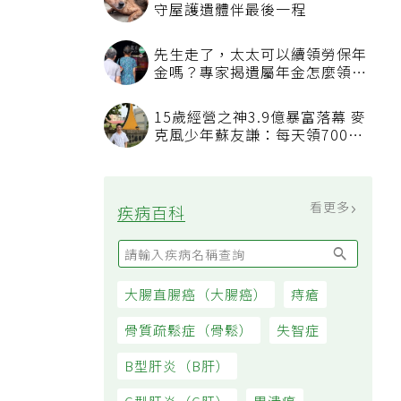
看更多
最新文章
我已經戒菸戒酒，也開始運動，
三高數值都正常了，為什麼還不
能停藥？
吃飯喝水能減重？「喝水黃金時
間點」曝，喝錯時機反而吃更多
通膨壓力未減 7月物價CPI年增
率2.54% 連三個月破警戒線