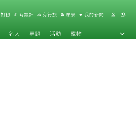
好如初
有設計
有行旅
願景
我的新聞
名人
專題
活動
寵物