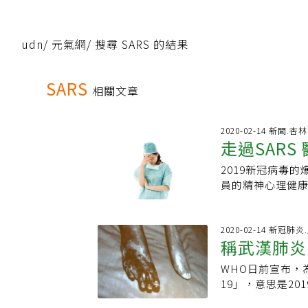
udn
/
元氣網
/
搜尋 SARS 的結果
SARS
相關文章
2020-02-14 新聞.
走過SARS
2019新冠病毒
員的精神心理健
台灣從2003年
SARS爆發時，
必要時針對心理創
2020-02-14 新冠肺
稱武漢肺炎有
指出，受影響最
外，在心理精神
WHO日前宣布，
叫啥
群（PTSD）、
19」，意思是2
為研究對象，將接
稱為「新冠肺炎
心問題，劑量最低