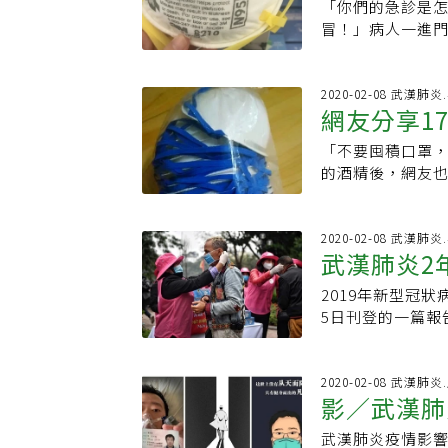
很常見，不衛生且
家，已由實驗室
「你們的急診是
台灣防疫作即時
外。當時跑SAR
原體有70%來自
至今仍讓他耿耿於
冒！」病人一進
道自己每天在衝S
種的病毒密切相
SARS定義修正
要戴口罩的嗎？
天，約1200名
許多武漢新冠肺
長庚醫院疫情發生
知道？」病人的
知院內究竟發生
研究院研究主管
會議。當年五月四
難受。」我看了
2020-02-08 武漢肺
臥底院內採訪當
有一種方法可以
網友分享1
重要資訊，防疫
看看你們醫院做
社長官給了我一
生素 改善落後區
SARS。蘇益仁
在一模一樣，感
內的景況。當時
「不要囤積口罩，
限
理，尤其是印度。
到更多有關新冠
子，口罩該到哪
不露，一位同業
的酒精後，網友也
素，導致抗藥性細
中國社區群聚的
口，產能夠不夠
現一張醫護人員
要提醒大家，口
疾病的主要因素，
據，將有助於台
現，回到了那個不
有甚之，當時有周
保存期限的，過
趣研發疫苗也很重
道SARS會持續
天之久，甚至還
是：-N95口罩
2020-02-08 武漢肺
說，基本上，大
醫療資源，手段
武漢肺炎2
見愁當時醫藥記者
罩：保存期限3年
利潤產品，像是
配勾心鬥角，人
年，一位資深醫
家，在某些情況下
樣的公司承擔。」
幫病人插管的同
2019年新型冠
就會退避三舍，
潮濕-沒有明顯發
聯邦資金有所增
點疏失，付出的
5日刊登的一篇報
駐守在和平醫院
的食農生活臉書
一個是美國公司
生死中掙扎時，更
是無症狀或輕微症
醫學中心參加疫
例武漢肺炎確診
戴著高濃度的氧
免疫力在中年下
異樣的眼神如箭矢
司表示，已出口足
病毒好毒，不要
示，需要更多資料
2020-02-08 武漢肺
雖然都很慘，但還
加緊生產。國際資
影／武漢肺
盈眶的熱淚，卻
示，到目前為止，
「那就是最低一
來有所改善。法
人員，不願意有
告顯示，患者年齡
的有受到歧視的
武漢肺炎疫情影
於研究人員研究
魔。那時N95口