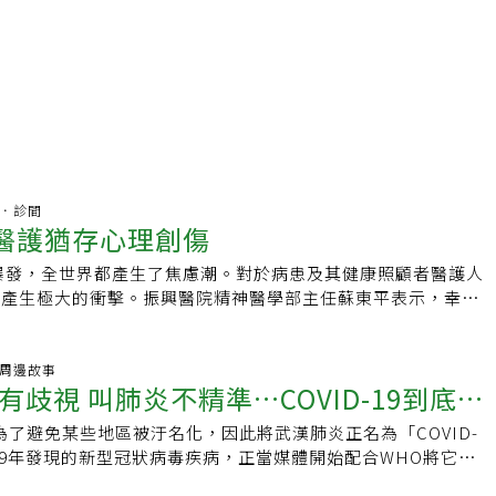
杏林．診間
 醫護猶存心理創傷
的爆發，全世界都產生了焦慮潮。對於病患及其健康照顧者醫護人
康產生極大的衝擊。振興醫院精神醫學部主任蘇東平表示，幸好
SARS爆發所學到的防疫抗疫經驗，讓疫情控制得當。他並將當年
針對醫護照顧者的精神心理狀態的觀察及研究與大家分享，也建議
傷者進行介入性的精神醫療。2003年SARS侵襲台灣，蘇東平
炎.周邊故事
歧視 叫肺炎不精準…COVID-19到底該
大的首推醫療護理人員，他們除了身體上可能受到感染的威脅之
層面也會出現災難後經常見到的精神疾病，包括創傷後壓力症候
為了避免某些地區被汙名化，因此將武漢肺炎正名為「COVID-
重度憂鬱症、恐慌、害怕以及失眠症。蘇東平以某醫院的醫護人員
019年發現的新型冠狀病毒疾病，正當媒體開始配合WHO將它改
觸SARS的程度定義為不同劑量，以劑量效應的方式來探討其身
」時，衛福部卻以怕民眾聽不懂或分不清「新冠肺炎」與「武漢
的是被隔離的醫護人員，中度劑量的是直接照顧SARS病患者，