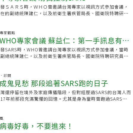
手段，是國內最先執行刷健保卡確認旅遊史的醫院。高雄長庚副
運等大眾運輸工具上尤然。在流行病學上我們還不知道這些無症
發現超過1500種新病原體，「21世紀的疫情傳播更快、更遠，先前
炎的預防方式，其實是完全一樣的。如果未來14天內，流感病
而為，而她也向在疫區的國人說，「當第一線的醫護病倒了，台
爆發ＳＡＲＳ時，ＷＨＯ曾邀請台灣專家以視訊方式參加會議，
最近第15例到18例確診者都是家族個案，可見除生病的人確
率有多少，其病程的演變又會如何，這些資訊有必要由未來的文
疫情，現在可以非常快速地變成全球疫情」。一地防疫漏洞 全
代表目前各級單位所宣導的、民眾落實的防疫作為，都是很有效
，我們願意守護你們，但也請你們捍衛我們的健康」。
現在的副總統陳建仁，以及前衛生署疾管局長、國衛院特聘研究
一定沒問題，未採檢前能倚靠的還是旅遊史篩檢；但仍有少數民
專家會議來澄清。如果所占比例過高，或類似流行性感冒病毒傳
陸南方廣東省2002年出現了名為SARS的空氣傳播疾病，隨後
漢返台的247名台商一採雖顯示陰性，但不能掉以輕心，因為同
Ｏ即將針對防治武漢新冠肺炎再舉行專家會議，蘇益仁昨指出，
帶卡」，就是在填寫自主健康申報單時隨便寫寫。林孟志說，基
疫情也將延續更久，這是新冠肺炎疫情的不確定性及不可控制
奪走包含亞洲和加拿大等國774條生命。新型流感病毒H1N1於
就算在機上被傳染也不會立刻能驗出，還要觀察14天，建議要
與，就能了解更多疾病細節，有助防疫。蘇益仁認為，與世界上
大型醫院可採檢送驗，若民眾隱瞞旅遊史，更容易曝露於感染風
，無症狀傳染者的存在，會使自疫區回國的台胞在隔離上更具挑
傳到全球各地，估計導致多達57萬5000人死亡。引發武漢新冠肺
血中抗體偵測到無症狀感染者。這批台商無其他人感染，代表在
台灣在新冠肺炎防疫上面臨更大挑戰，因為多年來台灣因中國政
炎.專家觀點
所應比照大醫院，全面要求到院民眾都刷健保卡確認旅旋史，可
人自主管理來執行，而必須更嚴格地執行十四天的檢疫隔離。因
年新型冠狀病毒是SARS病毒近親，在約5星期內傳到4個洲。除了
疫作為是有效的。
WHO專家會議 蘇益仁：第一手訊息有助
入ＷＨＯ，常被排除在許多防疫專家會議之外。他也說，作為Ｓ
隔離期間需人幫忙 地方政府擬法子隱瞞旅遊史主要是怕被隔
陸的全境疫情，台灣是否應維持目前的五大城市對飛政策，是必
之外，還有霍亂、鼠疫和黃熱病等舊的傳染病經常爆發。更糟的
的疾管局長，親身體驗到政治與外交博弈對防疫工作造成的阻
局表示，很多人因為各種理由在居家隔離或檢疫中「偷跑」，事
。
的病菌抗藥性提升，尤其是結核菌，上世紀徹底革新醫療保健的
發SARS時，WHO曾邀請台灣專家以視訊方式參加會議，當時
在此次處理肺炎疫情，阻礙依然存在。蘇益仁回想，ＳＡＲＳ在
醫需求或有不得不離家的理由，例如單親要帶孩子就醫等，可以
用。挪威奧斯陸流行病防範創新聯盟（CEPI）執行長海契特表
的副總統陳建仁，以及前衛生署疾管局長、國衛院特聘研究員蘇
發，二○○三年三月底在香港爆發，香港大學及美國疾管署證實
由疫情指揮中心決定是否可以離家，如果同意離家，需全程配戴
立一個相互聯繫和不斷變化的世界，提供微生物無數傳播機會。
針對防治武漢新冠肺炎再度舉行專家會議，蘇益仁昨天指出，台
引起，但ＷＨＯ到四月中旬仍維持確定病例須有中國及香港旅遊
家與返家時間，不是完全不能出門。台南衛生局表示，會審酌居
出現防疫漏洞，整個世界都門戶洞開。」全球沒覺悟 抗疫難持
，就能了解更多疾病細節，有助防疫。蘇益仁認為，與世界上其
醫院第一例本土案例是被來台的香港病人傳染的一位婦女，但因
果真的找不到幫手，可以給予各項協助，幫忙協調、幫忙找人，
更大程度的資訊共享和改良的基因測序技術，世界確實有所進
灣在武漢肺炎防疫上面臨更大挑戰，因為多年來台灣因中國政府
杏林．診間
未被列為ＳＡＲＳ病例，也未受隔離。後來，這位病例導致和平
戚朋友可以幫忙，也可以出動志工協助。現代家庭人口少，居家
成鬼見愁 那段追著SARS跑的日子
是長期關注。每次新疫情爆發，都會引發全球抗疫的決心，但疫
HO，常被排除在許多防疫專家會議之外。他也說，作為SARS
封院。當時蘇益仁任疾管局昆陽實驗室首席科學家，已由實驗室
處理，但又找不到人幫忙，怎麼辦？高雄市衛生局長林立人表
們就開始懈怠。人類還沒為真正的疾病大流行做好準備，比方
局長，親身體驗到政治與外交博弈對防疫工作造成的阻礙，遺憾
，但有關部門仍認為應依世衛定義處理，這件事至今仍讓他耿耿
灣還停留在境外及家庭傳播階段，但對經歷過SARS的台灣人而
社政與民政單位已擬好處理程序，除吃飯、垃圾清運等協助，若
禽流感病毒發生變異，更容易人傳人。微軟共同創辦人蓋茲的基
肺炎疫情，阻礙依然存在。蘇益仁回想，SARS在中國廣東佛山
因為台灣的防疫專家未能參與ＷＨＯ會議，四月中ＳＡＲＳ定義
17年前那段充滿驚懼的回憶。尤其是身為當時曾跑過SARS新聞
醫需求，衛生局也可派車代為接送，並協調醫院提供快速取藥窗
開發疫苗和藥物，對抗新型病毒，並承諾提供高達1億美元（約
年三月底在香港暴發，雖然當時香港大學及美國疾管署已證實
時掌握資訊。ＷＨＯ一直到當年四月底和平醫院及高雄長庚醫院
都拚命往外逃時，我們卻是死命往裡衝，如今想起，依舊難忘。
抗武漢新冠肺炎。他在2018年的演說中警告：「世界需要像備戰
狀病毒引起，但WHO直到當年四月中旬，仍維持SARS確定病例須
派專家到台灣了解疫情，台灣也才能加入ＳＡＲＳ專家視訊會
003年3月14日台灣發現首例SARS病例，當時我主跑的是台北市
好準備。」野味市場 病原體最佳溫床專家建議野味市場必須關
旅遊史。當時，和平醫院第一例本土案例是被來台的香港病人傳
日，蘇益仁由ＷＨＯ專家會議得知病患發燒後兩天才會人傳人的
。但就在一個多月後，4月24日、29日，台北市和平醫院和仁
惠風
應加強管理，在不少國家，這種市場裡活體動物、剛屠宰的動物
因無疫區旅遊史，未被列為SARS病例，也未受隔離。後來，這
病毒好毒，不要進來！
體系終於依此資訊進行發燒病人的隔離政策，進而成功控制了Ｓ
院內爆發集體感染而被隔離封閉，隨著疫情擴大，各家媒體可說
混雜在一起，大批消費者在其間穿梭。這類市場在大陸和東南亞
醫院嚴重疫情及封院。當時蘇益仁任疾管局昆陽實驗室首席科學
說，此次ＷＨＯ會議台灣即使無法到現場，透過線上會議仍有助
、記者不分男女老幼，全都投入了SARS新聞，我當然也不例