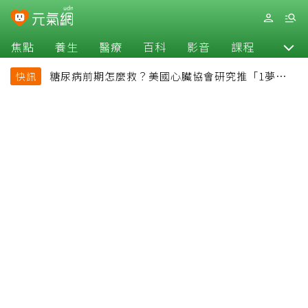
焦點
養生
醫療
百科
影音
課程
退休
糖尿病前期怎麼救？美國心臟協會研究推「1夢幻水
快訊
果組合」 酪梨加它改善血管功能