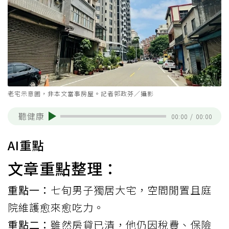
老宅示意圖，非本文當事房屋。記者郭政芬／攝影
聽健康
00:00
/
00:00
AI重點
文章重點整理：
重點一：
七旬男子獨居大宅，空間閒置且庭
院維護愈來愈吃力。
重點二：
雖然房貸已清，他仍因稅費、保險