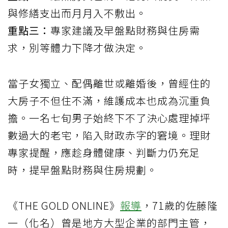
與修繕支出而月月入不敷出。
重點三：
專家建議及早盤點財務與住房需
求，別等體力下降才做決定。
當子女獨立、配偶離世或離婚後，曾經住的
大房子不但住不滿，維護成本也成為沉重負
擔。一名七旬男子始終下不了決心處理掉坪
數過大的老宅，陷入財政赤字的窘境。理財
專家提醒，應趁身體健康、判斷力仍充足
時，提早盤點財務與住房規劃。
《THE GOLD ONLINE》
報導
，71歲的佐藤隆
一（化名）曾是地方大型企業的部門主管，