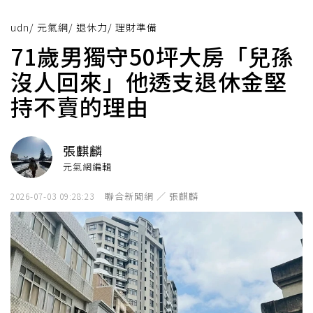
udn
/
元氣網
/
退休力
/
理財準備
71歲男獨守50坪大房「兒孫
沒人回來」他透支退休金堅
持不賣的理由
張麒麟
元氣網編輯
聯合新聞網 ／ 張麒麟
2026-07-03 09:28:23