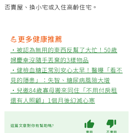
否賣屋、換小宅或入住高齡住宅。
💪更多健康推薦
‧被認為無用的東西反幫了大忙！50歲
婦慶幸沒隨手丟棄的3樣物品
‧健檢血糖正常別安心太早！醫曝「看不
見的隱患」：失智、糖尿病風險大增
‧兒邀84歲寡母搬來同住「不用付房租
還有人照顧」1個月後幻滅心寒
這篇文章對你有幫助嗎?
實用
不實用