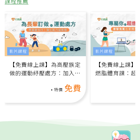
課程推薦
影片課程
影片課程
【免費線上課】為高壓族定
【免費線上課】
做的運動紓壓處方：加入行
燃脂體育課：超
動、增肌、互動元素，0基
氧」高壓族在家
免費
礎也能做！
負擔
特價