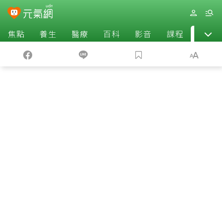
焦點
養生
醫療
百科
影音
課程
退休