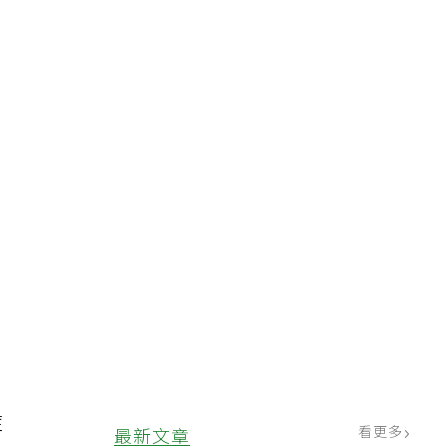
＋
莫
＋
症
看更多
最新文章