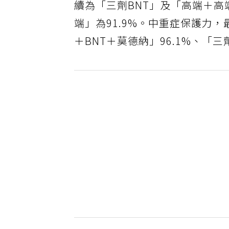
續為「三劑BNT」及「高端＋高端
端」為91.9%。中重症保護力，
＋BNT＋莫德納」96.1%、「三劑