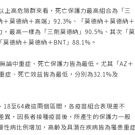
歲以上高危險群來看，死亡保護力最高組合為「三
納＋莫德納＋高端」92.3%、「莫德納＋莫德納
護力，最高一樣為「三劑莫德納」90.5%、其次「
「莫德納＋莫德納＋BNT」88.1%。
，無論中重症、死亡保護力皆為最低。尤其「AZ
重症、死亡效益皆為最低，分別為32.1%及
18至64歲這兩個區間，各疫苗組合表現差不
顯差異，因長者接種疫苗後，所產生的保護力一般
慢性病比例增加，高齡及具潛在疾病皆為罹患重