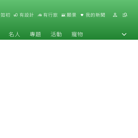
好如初
有設計
有行旅
願景
我的新聞
名人
專題
活動
寵物