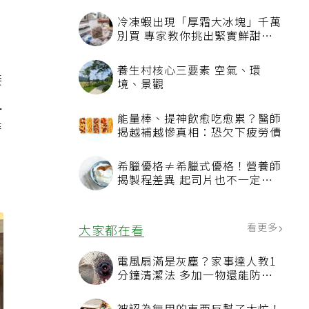
冷凍蝦出現「厚霜大冰塊」千萬
別買 專家教你挑出緊實鮮甜蝦
子
養生村核心三要素 空氣、環
接
境、景觀
且
能量棒、提神飲愈吃愈累？醫師
時
揭越補越慘真相：恐欠下疲勞債
希臘優格≠希臘式優格！營養師
揭製程差異 起司片也不一定是
天然起司
看更多
大家都在看
電風扇滿是灰塵？家事達人教1
分鐘清潔法 多加一物還能防髒
汙附著