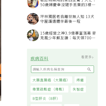
被認為無用的東西反幫了大忙！
50歲婦慶幸沒隨手丟棄的3樣物
品
坪林獨居老翁離世無人知 13犬
守屋護遺體伴最後一程
15歲經營之神3.9億暴富落幕 麥
克風少年蘇友謙：每天領700元
過日子
看更多
疾病百科
大腸直腸癌（大腸癌）
痔瘡
骨質疏鬆症（骨鬆）
失智症
B型肝炎（B肝）