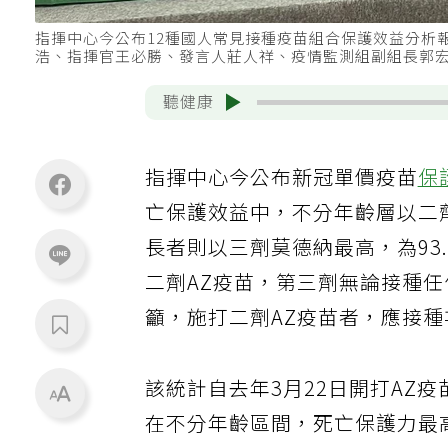
指揮中心今公布12種國人常見接種疫苗組合保護效益分析
浩、指揮官王必勝、發言人莊人祥、疫情監測組副組長郭
聽健康
指揮中心今公布新冠單價疫苗
保
亡保護效益中，不分年齡層以二劑
長者則以三劑莫德納最高，為93
二劑AZ疫苗，第三劑無論接種
籲，施打二劑AZ疫苗者，應接
該統計自去年3月22日開打AZ
在不分年齡區間，死亡保護力最高組