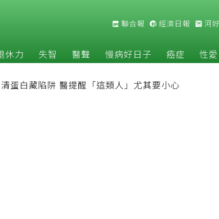
聯合報
經濟日報
河
退休力
失智
醫聲
慢病好日子
癌症
性愛
清蛋白藏陷阱 醫提醒「這類人」尤其要小心