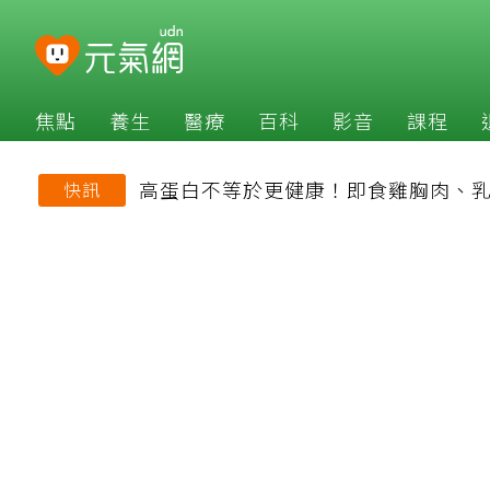
焦點
養生
醫療
百科
影音
課程
高蛋白不等於更健康！即食雞胸肉、乳
快訊