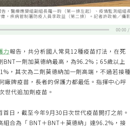
報告，醫療應變組副組長羅一鈞（第一排左起）、疫情監測組組
宏偉，疾病管制署防疫人員李政益（第二排）。記者許政榆／攝
00:00
護力
報告，共分析國人常見12種疫苗打法，在死
BNT一劑加莫德納最高，為96.2%；65歲以上
.1%，其次為二劑莫德納加一劑高端，不過若接
任何廠牌疫苗，長者的保護力都最低。指揮中心呼
種次世代追加劑疫苗。
疫苗首日，截至今年9月30日次世代疫苗開打之前
合為「 BNT＋BNT＋莫德納」達96.2%，接