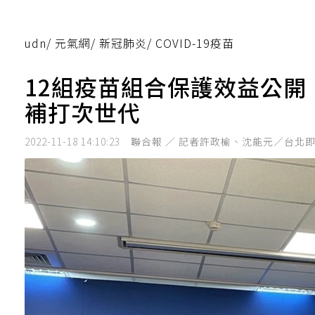
udn
/
元氣網
/
新冠肺炎
/
COVID-19疫苗
12組疫苗組合保護效益公開
補打次世代
2022-11-18 14:10:23
聯合報 ／ 記者許政榆、沈能元／台北