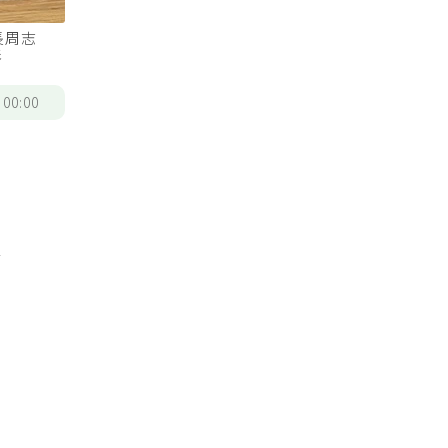
長周志
影
/
00:00
種
。