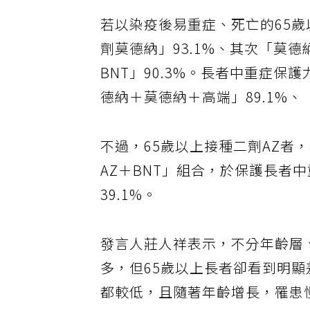
若以染疫後易重症、死亡的65
劑莫德納」93.1%、其次「莫德
BNT」90.3%。長者中重症保
德納＋莫德納＋高端」89.1%、
不過，65歲以上接種二劑AZ者
AZ＋BNT」組合，於保護長者中
39.1%。
發言人莊人祥表示，不分年齡層、
多，但65歲以上長者卻看到明
都較低，且隨著年齡增長，罹患