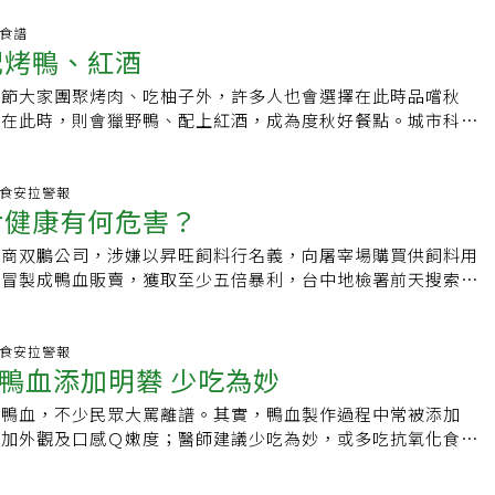
作，而不需擔心不願面對的真相了。鴨血是純鴨血嗎？其實大部
售的豬血糕也可能採混血製成。避免吃到「混血」製成的鴨血，
年時養鴨協會曾表示，台灣年屠宰鴨隻約3千萬隻，約只能做出540
養食譜
知名業者產品，吃麻辣火鍋時，選擇知名店家，降低吃到「混
配烤鴨、紅酒
整體鴨血市場約1成。鴨子數量少，血量不足市場所需，因此一
，有時候販售業者也不清楚鴨血產品成分，真的防不勝防。喜歡
鴨血大多數是由雞、鴨、鵝等家禽禽血混合製作。在製作時，會
，就是喜歡又麻又辣的味道，另許多女生每個月的月經流血，多
秋節大家團聚烤肉、吃柚子外，許多人也會選擇在此時品嚐秋
含水量，使質地柔軟，因此也被稱為「水血」。使用混合禽血製
成分，希望多吃鴨血、豬血糕等製品，加以補血，也確實有其功
區在此時，則會獵野鴨、配上紅酒，成為度秋好餐點。城市科大
全無影響，但如果混血製作卻又標示鴨血，難免會讓消費者有受
鐵質，還可以吃紅肉、蛋黃、紅豆、黑豆、小麥、胚芽等。麻辣
教授吳東寶推薦在秋天品嚐螃蟹，因為此時螃蟹正值繁殖季節，
近年來許多鴨血產品在販售時皆已正名，改稱為「禽血」、「水
美食，要如何吃的健康？許惠玉說，吃麻辣鴨血兼顧健康，務必
天氣水溫變冷，螃蟹為了儲存能量過冬，擁有許多蟹黃，買螃蟹
來源超級髒？！2015年，全台最大鴨血製造商「双鵬」公司被
味」，也就是麻辣鴨血不要拌飯、拌麵、拌冬粉、拌青菜等，避
身來，腹部向上，如果能很快用螫足彈轉翻回的，代表活力強、
話題.食安拉警報
血液製作水血產品，當時多家知名餐廳業者皆受害，令人記憶猶
對健康有何危害？
，麻辣鴨血又麻又辣，對腸胃道也是種刺激，可能會引起腹痛、
。吳東寶推薦的「檸檬香草鮮蟹」重點在於新鮮的螃蟹與檸檬相
業科技研究院（農科院）動物產業組組長廖震元表示，禽血血液
炎、胃潰瘍等民眾，也容易造成腸胃負擔而出現不適，建議少吃
鮮蟹清煮或清蒸即可，但若是要配香料，一定要現切，才能配得
差異，主要在於4個部分：（1）收集血液時是否能夠防止污染
應商双鵬公司，涉嫌以昇旺飼料行名義，向屠宰場購買供飼料用
任編輯：吳依凡
東寶指出，歐洲每年秋季有地區會開放打獵，獵到的野鴨通常以
糞尿羽毛等污物與血液做充分隔離；（2）必須有冷藏設備防止
假冒製成鴨血販賣，獲取至少五倍暴利，台中地檢署前天搜索双
他推薦的「白蘭地櫻桃鴨胸肉」，搭配水果入味，十分香脆軟
原料收集也需要做批次區隔，若後端獸醫進行疾病檢查時發現異
司，由於負責人彭光謚的胞妹急於燒毀單據，且有上下游廠商待
酒香及深紅又酸甜的醬汁，更易入喉。他說，煎鴨胸時一定要用
得作為食用；（4）飼料級禽血無須添加抗凝血之添加物。行政
串證、湮滅證據之虞向法院聲押負責人彭光謚獲准。台中地檢署
香脆鴨油開始流出後，最後鍋子加溫快火反面煎一下，讓鴨肉內
防疫檢疫局（防檢局）與農科院合作，持續推動屠宰場收血設備
張曉雯說，双鵬公司二○一二年十一月起販賣黑心鴨血給不知情
話題.食安拉警報
最佳口感。切忌若煎過頭太熟，肉會太老硬，不好吃。城市科大
鴨血添加明礬 少吃為妙
台供食用級血液者之屠宰場皆已加裝分離污水之設備。廖震元表
、食品店家、食品加工廠、小吃店共百餘廠商，下游業者包括知
教授詹文昊推薦的「暖心養生熱紅酒」，則是利用葡萄酒和香辛
沒有食用家禽血液的習慣，因此收血設備改善由國內自行研發，
無老鍋、老四川、千葉等。檢警調查出，彭光謚以每公斤一元向
酒。他說，香料酒一般使用紅葡萄酒為原料，部分香料酒甚至不
心鴨血，不少民眾大罵離譜。其實，鴨血製作過程中常被添加
種形式，一種是以隔離網先將污水收集後放血；另一種則是將禽
遭汙染的雞血，製成鴨血成品，再以每公斤六點五元出售，每天
洲當地煮熱紅酒時，會選擇加入肉桂、肉豆蔻等香辛料或是將蘋
增加外觀及口感Ｑ嫩度；醫師建議少吃為妙，或多吃抗氧化食
）置於溝槽內，與污物分隔。上述兩種隔離污水污物的方式，可
兩年多來，累積獲利可觀。檢察官吳宇軒前天指揮警方，兵分二
片加入鍋中，增添紅酒風味和口感，同時也有保健暖心的效果。
謝解毒。林口長庚腎臟科系臨床毒物科主任顏宗海指出，鴨血製
污水的擋桿、震動設備等輔助裝置，讓污染降至更低。為什麼要
區双鵬總公司及台中分公司搜索，發現彭光謚擔任會計的胞妹正
紅酒時，大多數酒精會揮發，使得對酒精過敏的民眾也可飲用這
殺菌，但許多業者為了讓鴨血看起來飽滿、吃起來有嚼勁，幾乎