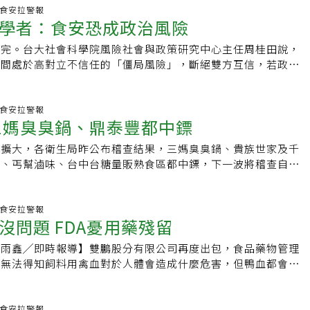
？製作時會添加足量的水分禽血收集後，暫存在有冷藏功能的儲
止後予以查扣，查出彭女燒的是「出貨單」，並查扣遭汙染的雞
注意酒類應適量飲用，未滿18歲禁止飲酒。如果民眾不喜愛酒
雖然明礬內的鋁可經由腎臟代謝，但腎功能不佳的人吃多會提高
話題.食安拉警報
之降溫，並會添加磷酸鹽等鹽類，避免血液凝集。接著就會以冷
品九千三百廿公斤、半成品兩萬七千四百六十公斤等。檢警將彭
學者：食安恐成政治風險
可以轉至中火讓紅酒沸騰；喜歡酒氣的朋友，要隨時注意爐火大
重者還會導致阿茲海默症、癡呆症及骨頭病變。顏宗海說，動物
，進行加工步驟。以新北市家禽運銷合作社附設屠宰場為例，1
計、台中分公司林姓經理、總務、會計及三名貨運司機共八人，
拌鍋中水果。檸檬香草鮮蟹材料：鮮蟹240g、紅蔥頭50g、九
產品，包括豬血、雞血或鴨血等，都不贊成食用。台北榮總臨床
2～360噸的血液，換算為純禽血約為180萬碗，水血則可以產出
查出彭光謚以双鵬公司在同址另設立昇旺飼料行名義，向屠宰場
不完。台大社會科學院風險社會與政策研究中心主任周桂田說，
g、鮮蒔蘿10g、小番茄20g、白酒20g、鹽2g、白胡椒粉0.5g、
楊振昌表示，除了食物一定要煮到熟透，還可以多吃含有抗氧化
。製作水血（禽血）的雅勝冷凍食品公司黃曉蓉助理說明，製造水
血，僅能作飼料，不得供人食用。彭光謚向檢方辯稱，向屠宰場
民間處於高對立不信任的「僵局風險」，斷絕雙方互信，若政府
g、巴西里2g、九層塔5g、橄欖油30g、卷鬚生菜5g做法：1.鮮
或綠茶，增加肝腎解毒功能，提升解毒機轉。
式的，讓血液與食鹽水分別注入在生產線上的同一個碗內，由設
食用；但檢方查出，彭與屠宰場業者簽有契約，內容顯示雞血遭
，食安問題將成政治風險。周桂田表示，不管是去年以來的兩岸
胡椒及白酒煮熟備用。2.鮮蟹煮熟之後放冷取肉入冰箱。3.取
者攪拌混勻。禽血與水的比例大概是1：3。承裝血液的碗持續
飼料用，不能食用，彭光謚違反食品衛生安全管理法罪嫌重大，
或是加入ＴＰＰ（跨太平洋夥伴協定）議題與開放美牛內臟進口
切細碎、九層塔切細碎、巴西里切細碎及蒜頭切細碎備用。5.橄
而血液與食鹽水混合後會開始凝固。產線的尾端有一個大型的蒸
准，林姓經理、彭姓女會計各五萬元、三萬元交保。根據檢警調
來源都是民間不信任政府，不相信政府會幫助消費者取得應該享
話題.食安拉警報
檬汁、白酒。6.甜豆取豆仁，甜豆切細絲，川燙備用。7.蟹黃
的水，水血進入滾水後，會先下沉一段時間，接著才浮起。浮起
三媽臭臭鍋、鼎泰豐都中鏢
時成立飼料廠與食品廠，由飼料廠向屠宰業者進飼料用血後，再
田說，政府必須要與民間建立完整互信關係，逐步拆解過去僵局
打碎成泥，加切細紅蔥頭碎、切細碎蒜頭拌橄欖油、白酒醋、檸
熟狀態。以人工將浮起的水血撈起，直接放入有熱水的包裝內，
混血製成黑心鴨血，形同左手換右手，大賺黑心錢。
不信任感，以迎接全球化風險威脅以及永續社會契約，否則仍會
塔切細碎、巴西里切細碎及調味加鹽、胡椒粉，做成醬汁。8.
圍擴大，各衛生局昨公布稽查結果，三媽臭臭鍋、貴族世家及千
水的溫度悶至全熟。製作完成的水血會立刻準備出貨，送至市場
盪與紛亂。周桂田建議，政府應要先做好食安上游控管，建立優
調味，排盤。9.小番茄、蒔蘿、香菜及九層塔裝飾即可。白蘭
爺、丐幫滷味、台中台糖量販熟食區都中鏢，下一波將稽查自助
。市售鴨血產品資訊揭露：可能會使用的食品添加物一般市售的
範，以及導入預防稽核概念，以科學方式公開透明食品內含物，
鴨胸180g、白蘭地櫻桃50g、肉汁80g、蒜頭5g、洋芋泥
鵬公司昨天被新北市衛生局依違反食品安全管理法開罰五百萬
，可能會使用的食品添加物如下：抗凝血、改善質地：磷酸鹽
要不要吃」。甚至要大刀闊斧，針對出現食安問題的廠商祭出提
g、櫻桃白蘭地酒50g、鹽2g、白胡椒粉0.5g、檸檬20g、香菜
管理中心科長吳明美指出，依據各衛生局回報，截至昨天下午，
等鹽類消泡劑、協助混合均勻：矽樹脂、脂肪酸山梨醇酐酯、聚
接撤照，才能逐步拉回民眾信任感。
、卷鬚生菜30g做法：1.鴨胸調味道，皮切小刀成小格子，慢火煎
三家業者，火鍋、滷味餐飲業者幾乎中標，目前共封存一萬零卅
話題.食安拉警報
酯提供質地特性、增進形狀、口感：羧甲基纖維素鈉不得使用：
煎鍋子加櫻桃白蘭地、酸櫻桃水及櫻桃煮一下加肉汁一起至所需
沒問題 FDA憂用藥殘留
血。吳明美強調，使用双鵬公司鴨血的廠商，應主動下架，並通
源：市售包裝鴨血食品標示資訊）消費者要如何知道吃的鴨血是
後上盤先放洋芋泥，鴨胸切小片排成扇形。4.淋白蘭地櫻桃醬
中市衛生局根據檢調提供近五百筆廠商名單展開稽查，發現不只
一解是「多問」廖震元表示，合法的製造工廠使用的禽血就必須
陳雨鑫╱即時報導】雙鵬股分有限公司再度出包，食品藥物管理
椒排上裝飾。6.最上面加一支九層塔裝飾即可。暖心養生熱紅酒
餐廳，中小型連鎖火鍋店、滷味和賣場熟食區，只要用到鴨血的
禽血，然而消費者無法自行從原料端確認水血產品是否符合衛生
前無法得知飼料用禽血對於人體會造成什麼危害，但鴨血都會經
lot) （建議選擇果香味較足的紅酒）、砂糖250-300公克（依照
鏢」；自助餐店的「炒鴨血」、夜市進補的「鴨血湯」等，將是
者可以多向店家詢問，從供應商端提供相關合格報告、相關證明
過程中，細菌都會被殺死，應該是沒有問題，較憂心的是禽血中
整）、蘋果2顆（切片）、柳橙1顆（切片）、柳橙1顆（榨
。衛生局人員表示，包括三媽臭臭鍋中科店、貴族世家十甲店、
的報告確認所吃到的鴨血（水血）是否安心衛生。（本文獲
的殘留。昨天凌晨，台中地檢署會同地方衛生局，到台中烏日雙
蔻5枚、肉桂棒2支、月桂葉1-2片做法：1.將250ml紅酒倒入
等，都已主動停賣黑心鴨血。中鏢的卅三家業者共銷毀及封存四
轉載，原文刊載於此）延伸閱讀▶蛋幾ㄌㄟˇ！你愛吃的夜市
設立的工廠調查，發現疑似使用回收屠宰場混有毛髮、羽毛、糞
話題.食安拉警報