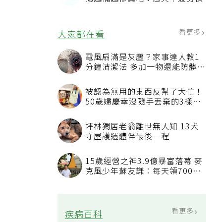
看更多
大家都在看
電風扇滿是灰塵？家事達人教1
分鐘清潔法 多加一物還能防髒汙
附著
被認為無用的東西反幫了大忙！
50歲婦慶幸沒隨手丟棄的3樣物
品
坪林獨居老翁離世無人知 13犬
守屋護遺體伴最後一程
15歲經營之神3.9億暴富落幕 麥
克風少年蘇友謙：每天領700元
過日子
看更多
疾病百科