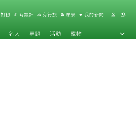
好如初
有設計
有行旅
願景
我的新聞
名人
專題
活動
寵物