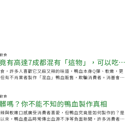
明飲食
竟有高達7成都混有「這物」，可以吃得
美食，許多人喜歡它又麻又辣的味道，鴨血本身Q彈、軟嫩，更
吃得健康，「重點調味」務必注意！
。但有不肖業者製作「混血」鴨血販售，欺騙消費者。消基會公
次採樣，在30件鴨血樣品中，有22件驗出雞的成分。消基會檢
，雞較便宜，而鴨血供不應求，因此才會「混血」，肉眼難以辨
強標示。混血的麻那鴨血難以分辨，補鐵還有很多東西能選擇
明飲食
髒嗎？你不能不知的鴨血製作真相
辣鴨血，口感愈麻辣愈好。」董氏基金會食品營養中心許惠玉
麻辣鴨血，也知道有不肖業者「混血」製成鴨血，因此十分好
香辣與軟嫩口感廣受消費者喜愛，但鴨血究竟是如何製作的？是
外觀、觸覺Q彈等，加以辨別「真假鴨血」。但她說：「這些方
先以來，鴨血產品時常傳出血源不淨等負面新聞，許多消費者寧
但根本無法辨別」，必須透過專業檢驗才能得知。許惠玉說，單
繼續嚐美食。現在，鴨血的製作過程正持續改善，消費者可以試
血，可能可以分辨不同，如果是「混血」製品，難以分辨；不只