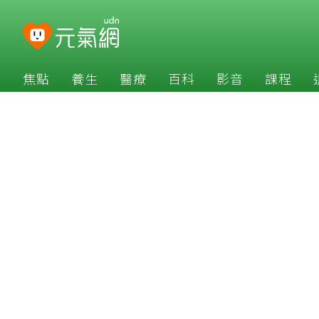
焦點
養生
醫療
百科
影音
課程