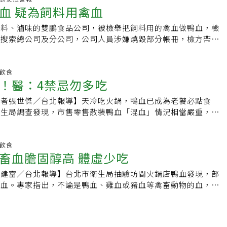
火慢煮，並將砂糖輕輕攪拌均勻。2.將蘋果片、柳橙片、柳橙
其中「鼎王」和「無老鍋」占最大宗，各封存兩百一十及兩百零
▶「腸」征之旅！糯米腸與香腸的腸衣怎麼來？▶想喝1杯楊桃
血 疑為飼料用禽血
血液，混入食用禽血中；經過一天的沈澱，送到雙鵬的樹林廠製
肉桂棒加入鍋中拌煮。3.微火慢煮5分鐘後，將剩餘紅酒全部加
昨天下午到西屯區台糖量販店稽查熟食區，架上滷味區已看不到
楊桃汁的製作原來是這樣！參考資料▶公共政策網路參與平台－
衛生局前往稽查，雖未發現明顯事證可證明雙鵬樹林廠使用的鴨
關火並加入月桂葉，靜置1分鐘後即可享用。4.飲用時，可依照個
店熟食課長丁松生說，原本有多家鴨血供應商，去年十二月曾向
鍋料、滷味的雙鵬食品公司，被檢舉把飼料用的禽血做鴨血，檢
收集衛生改善及風險添加物管理機制▶新北市政府－104 年獎勵
血；但要求對者提出證明時，對方卻無法舉證。衛生局已依食品
選擇在杯中放入剛剛鍋中熬煮的水果片，或是辛香料。食譜／城
採購一批五十公斤鴨血，事後發現穩發行向双鵬拿貨，本月販賣
，搜索總公司及分公司，公司人員涉嫌燒毀部分帳冊，檢方帶回
安全管理方案試辦計畫 拔尖典範計畫及成效報告「禽血的背後
條，要求採取預防性下架。新北市目前已經封存禽血兩萬四千三
晚報提醒您：喝酒不開車，安全有保障。
廠商「沅錡」供應，但昨天也已停售。新北市衛生局昨也稽查千
人以及總務、經理等多人漏夜調查。雙鵬食品公司網站上寫：
改善及風險添加物管理機制」▶新北市政府－新北市禽血設備改
百六十公斤。依據屠宰動物作業準則第12條第一項第八款規
宴等十一家向双鵬進貨鴨血的業者，其中六家已賣完，五家自主
台灣百分之九十以上的滷味市場，銷售各大火鍋連鎖店、大型賣
過程中，如果受到污染，混入不適合食用的雜質，就不能供民眾
據台中檢方的資料估計，新北市今年已吃掉一萬二千公斤黑心鴨
衛生單位正清查，究竟有多少中下游業者遭波及。檢警指出，雙
明飲食
檢、衛生局都在雙鵬工廠現場看見禽血混有羽毛等雜質。目前無
！醫：4禁忌勿多吃
存期限僅三天，餐飲業必須盡速賣掉，十一家業者中六家已無存
排放含有禽血的高濃度廢水，被新北市環保局查獲，重罰六十萬
血對於人體會造成什麼危害，食藥署還在掌握之中。但食藥署表
括鼎泰豐在中和的中央廚房，還有部分鴨血成品，衛生局封存六
業者去年六月申請復業，直至去年十二月才獲准。台中檢警上月
況來看，對人體的狀況應該是「還好」，主要因經過炊蒸、高溫
記者張世傑／台北報導】天冷吃火鍋，鴨血已成為老饕必點食
要求業者不得販售。
鵬公司也在同址設飼料行，向彰化、雲林地區屠宰業者，每月支
殺死，應該是沒有問題，比較有問題的可能是禽血中有動物用藥
衛生局調查發現，市售零售散裝鴨血「混血」情況相當嚴重，雖
買俗稱「下腳料」的飼料用雞血，做為鴨血等食品，販賣給國內
都符合規定，但卻有標示不符規定的疑慮；中醫師指出，新鮮鴨
。檢察官吳宇軒昨指揮警方及衛生局人員，前往新北總公司、以
會像蛋花散開一樣，與加工製鴨血明顯不同，建議若身體有發
索。未料警方抵達總公司，發現公司人員放火燒相關帳冊，經警
是有過敏體質者都不宜多吃。北市衛生局今（20）天公布市售
明飲食
扣，並由衛生局人員封存疑似以飼料用禽血製成的食品。記者致
畜血膽固醇高 體虛少吃
樣20件散裝鴨血，雖然品質衛生安全都符合規定，但動物性成
人，對方僅表示「沒空」，樹林廠區也大門深鎖。位在台中市烏
出人意料，除檢出鴨成分外，20件通通檢出雞成分，根本是
檢調搜索後，在部分機具貼上封條，但仍有貨車不斷將產品運
詹建富／台北報導】台北市衛生局抽驗坊間火鍋店鴨血發現，部
混血 標示不符台北市衛生局食品藥物管理處處長邱秀儀表示，
姓業者、會計、總務、經理等人，帶回台中市刑警大隊偵八隊，
雞血。專家指出，不論是鴨血、雞血或豬血等禽畜動物的血，營
02年10月份針對常使用鴨血料理的麻辣火鍋、臭臭鍋、涮涮鍋
異，因富含鐵質而有補血效果，但會使膽固醇升高，不宜多吃。
，檢驗包括著色劑及防腐劑，結果均未檢出，品質衛生安全符合
會理事長曹永昌指出，自古國人有所謂「以形補形」觀念，加上
測動物性成分基因，卻發現20件散裝鴨血、100%於加工製程
因此會把宰殺牲畜的血拿來食用。以鴨血為例，其味甘鹹、性
鴨血液，並非消費者一般認為的鴨血而已，而這種「混血」現象