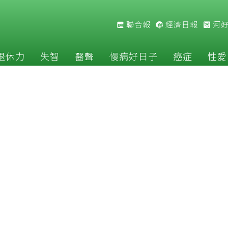
聯合報
經濟日報
河
退休力
失智
醫聲
慢病好日子
癌症
性愛