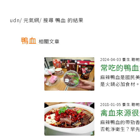
udn
/
元氣網
/
搜尋 鴨血 的結果
鴨血
相關文章
2024-04-03 養生.聰
常吃的鴨血
麻辣鴨血是國民
安心嗎？想
是火鍋必加食材
布最新調查，經兩
驗長凌永健指出
視，呼籲政府加
2018-01-05 養生.聰
禽血來源很
「我很喜歡吃麻
說，因為喜歡吃
麻辣鴨血的帶勁
奇，想從口感、
否乾淨衛生？早
式，我都試過，
可充耳不聞只為
吃鴨血，再吃豬