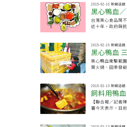
稱為「水血」呢
在燒文件，經制
佳飲，不過還是要
都會添加明礬；
2015-02-15 新聞
存槽或容器，使
血原料九噸、成
黑心鴨血／
氣太重，熬煮時
鋁中毒危險，嚴
藏設備運至加工廠
光謚、彭姓女會
小，並適時輕輕攪
血液製成的水血
年可以收集約31
帶回漏夜偵訊，
台灣黑心食品鬧
層塔5g、蒜頭10
毒物科主治醫師
約720萬碗產品
購買遭汙染的雞
近十年，政府與
檸檬20g、香菜5
物質的五色蔬果
血的設備是連續
購入的雞血可以
不做好危機控管
蟹洗乾淨帶殼鹽、
備附屬的構造將兩
汙染，僅能供做
服務貿易問題，
蟹黃。4.紅蔥頭
在產線上前進，
除向法官聲押獲
所引發的爭議，
2015-02-15 新聞
欖油、白酒醋、檸
煮鍋，內裝沸騰
黑心鴨血 
查，双鵬公司同
有的權利。周桂
香草醬汁--蟹黃
的水血此時為半
轉手給食品廠，
風險治理與高度
檬汁、白酒，九層
黑心鴨血衝擊範
讓水血繼續用熱
持續看到社會動
甜豆仁，甜豆細絲
葉火鍋、田季發
等客戶進行販售
質模型與初期典
地櫻桃鴨胸肉材料：
餐店及夜市。双
鴨血、水血產品
「由消費者決定
10g、小番茄10
元。食藥署北區
類、檸檬酸鹽類
前下架產品或直
5g、九層塔5g
共稽查三百六十
2015-02-13 新聞
山梨醇酐脂肪酸
生熟備用。2.原
飼料用鴨血
三公斤的問題鴨
防腐劑（資料來
濃度即可。3.最
報當地衛生局。
否衛生安全？唯
【聯合報／記者
汁。5.蔬菜、紅
大型麻辣鍋連鎖
是合法的食用級
署今天表示，目
材料：紅酒(Mer
菜餚「都可能中
安全，建議消費
過炊蒸、高溫的
新鮮水果甜度做調
明後天稽查重點
給下游，以相關
有沒有動物用藥
汁）、八角5枚、荳
丐幫滷味中科店
「《食力》」授權
鵬股份有限公司
2015-02-13 新聞