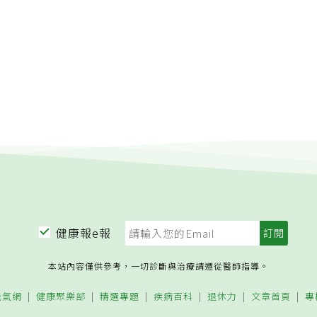
養血；且入口滑嫩，成為火鍋店的熱門食材。中醫婦科醫學會監
，統稱「水血」或「禽血」，涉嫌標示不符。中醫：鴨血涼補
業中醫師吳明珠也說，傳統醫學認為，鴨肉有清虛火的作用，因
師陳旺全也表示，中醫有以血補血的說法，特別是鴨血味甘鹹、
鴨血也有滋陰、補血和潤肺效果。但她提醒，體質虛寒者較不適
血液，血虛者有助養血，血瘀者助通血，出血者助止血。特別是
容易拉肚子。台北醫學大學附設醫院營養室主任蘇秀悅表示，鴨
女性經期前後鐵質補充，以及乳汁分泌少等都有所幫助，但是體
腸胃消化後能轉換成胺基酸、蛋白質，供身體所需；且動物血含
。事實上，目前市售鴨血為增加口感，大都添加豆漿，或是人工
促進血液凝固，有止血作用。但需注意的是，有血液疾病者不宜
結塊狀之後，外觀明顯富彈性，但真正的新鮮鴨血，多是凝結後
血，以免造成鐵質沉積症。由於鴨血屬於高膽固醇食品，加上含
蛋花入水散開類似，攝食之後對身體虛寒，或手足冰冷的民眾有
悅提醒，民眾偶爾吃幾塊解饞即可，切勿長期食用，以免提高心
腸胃 禁長期食用台灣肥胖醫學理事、肝膽腸胃科醫師蕭敦仁也
※延伸閱讀》‧四大類虛性體質冬天補身方法大不同‧隱藏版脂
含有豐富鐵質，進入腸胃後能轉換成胺基酸、蛋白質供身體所
控‧高膽固醇蛋黃不是罪魁禍首‧花椰菜、白菜有助抑制膽固醇
麻辣鴨血會使腸胃道刺激過度，容易有腹痛。而多吃鴨血並不會
固醇」、「壞膽固醇」的差別
改變肥胖體質。【4禁忌 不宜多吃】：1.屬於高膽固醇食品，
.含鈉量偏高，會提高罹患高血壓與便祕的風險。3.油脂含量偏
有負擔，不宜長期食用。4.因屬容易導致過敏食物，有過敏體
。【中醫師小叮嚀】：市售散裝鴨血「混血」，無明顯血腥味，
辨認，與新鮮鴨血最大不同，前者多屬暗紅色，後者則為鮮紅血
健康報e報
血屬加工食品，因此不建議多吃，但偶爾吃少量可以，且1次吃
，以免對於腸胃負擔過大，造成腸胃炎、腹痛等風險出現。【更
本站內容僅供參考，一切診斷與治療請遵從醫師指導。
見「華人健康網」】
元氣網
健康聚樂部
精選專題
疾病百科
退休力
文章首頁
專