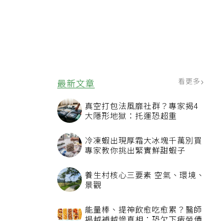
看更多
最新文章
真空打包法風靡社群？專家揭4
大隱形地獄：托運恐超重
冷凍蝦出現厚霜大冰塊千萬別買
專家教你挑出緊實鮮甜蝦子
養生村核心三要素 空氣、環境、
景觀
能量棒、提神飲愈吃愈累？醫師
揭越補越慘真相：恐欠下疲勞債