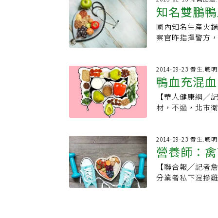
鍋中，加入砂糖微
百九十五公斤，
「鳥蛋」哪裡來？
知名雙鵬鴨
便等污染物質的
汁、八角、荳蔻、
一公斤。衛生局
汁得等6個月？ 
成鴨血。新北市
入續煮10分鐘後
鴨血。台糖量販
國內知名生產火
禽血的背後-禽血
血混充飼料用禽
人飲用風味習慣
「穩發行」公司
察官昨指揮警方
地方政府強化食品
衛生管理法第41
市科大提供聯合
的鴨血由另一家
該公司彭姓負責
─禽血收集衛生
百萬公斤、成品三
葉、寧記、華川
「我們產品遍布
良計畫介紹
定，回收血液的
下架。衛生局根
場等」。檢警及
2014-09-23 養生.聰
食用。但台中地
鴨血充混血
血。由於鴨血保
鵬公司去年初偷
法得知飼料用禽
貨，其餘五家包
元並勒令停工，
示，從衛生的狀
【華人健康網╱
百八十三公斤，
間接獲檢舉，雙
過程，細菌會被
材，不過，北市
付二至三萬元購
殘留。
然品質衛生安全
各大火鍋店食用
血遇熱加水後，
及台中分公司搜
燒、腸胃不適，或
2014-09-23 養生.聰
方制止後予以查
營養師：禽
鴨血抽驗結果，採
電雙鵬彭姓負責
分基因檢測結果卻
日區的分公司，
【聯合報╱記者
「混血」。鴨血
出。警方昨天彭
分業者私下混摻
衛生局是專案在1
由檢警偵訊。
養價值都大同小
等餐廳進行採樣
台北市中醫師公
規定。但衛生局檢
惜物節儉傳統，
時即已混合雞、