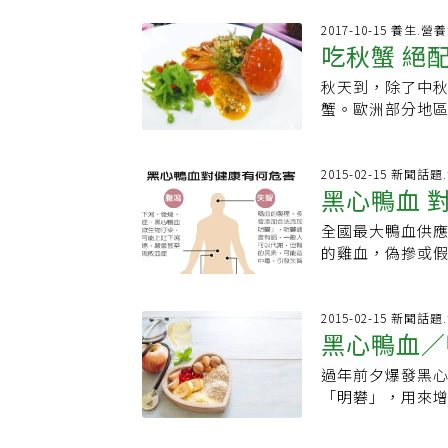
著面對鴨血的製
是鴨血，坊間販
分都不是2015
2017-10-15 養生.營
建議民眾能選購
吃秋蟹 絕
萬公斤純鴨血，佔
血」鴨血的機會
般市面上俗稱的
吃麻辣鴨血的人
秋天到，除了中
添加水分，提升
流失鐵質等血液
蟹。歐洲部分地
作，對於食用安
效，如果想補充
餐飲管理系助理
騙的感覺，因此
鴨血可說是國民
肉質最佳，加上
血」。禽血的血液
切記要「重點調
時要把螃蟹翻轉
2015-02-15 新聞
爆出使用飼料級
黑心鴨血 
免吃進過多醬汁
肉質也格外鮮甜
新。財團法人農
腹瀉，若有腸胃
互搭配的效果，
飼料級與食用級的
全國最大鴨血供
或避免食用。責
上蟹的鮮甜。吳
之設備，讓污水與
的雞血，偽摻或
莓果入味，因此
細菌滋生；（3）
鵬總公司及分公
嫩，配上白蘭地
常，則整批禽血不
查，檢方昨以有
小火慢慢煎到皮
院農委會動植物
襄閱主任檢察官
2015-02-15 新聞
部呈粉紅色才有
黑心鴨血／
的改善，目前全
的下游火鍋業者
餐飲管理系助理
示，歐美日等地
名麻辣鍋鼎王、
料為原料的熱飲
過年前夕爆發黑
主要可以分為兩
屠宰場業者購買
含酒精度數。歐
「明礬」，用來
體頭部（放血處
可製造廿公噸，
果切片、柑橘切
物，有助身體代
再搭配輔助抖落
路到新北市樹林
詹文昊說，熬煮
品雖然經過高溫