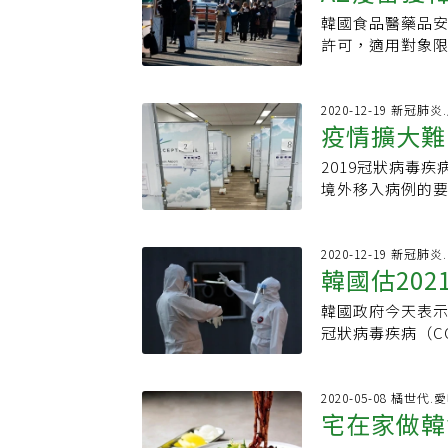
生物科學公司（SK
助他人，或讓他
需要非常自律的
韓國食品醫藥品安全
至各地接種中心。
「深耕台灣，立
楊勇緯表示，雖
許可，適用對象限
打前夕隱隱瀰漫
讓他可以朝著更
種。韓國規劃於2月
這次疫苗配送作
自己的極限，在4
接種計畫，食品醫
點也保密到家。
牌：羅嘉翎「這
查的最終結果。
2020-12-19 新冠肺
範圍的狀況，必
翎，自小就對跆拳
疫情擴大難
美國等地進行的第
據當局的計畫，26
2016及201
所有成人都列入適
施打AZ疫苗，之
2019冠狀病毒疾
跆拳道的金牌選
上高齡族群中也未
率。韓國去年11
境外移入病例的
的選手耶索夫，
驗中，分析所得防
例上下，長期實施
「好想出國、好
自己一開始並沒
種疫苗對高齡族
規範後，單日確診
時因體溫超過攝氏
是一個結束，而
7.4%，建議由
多歲、住在首爾
著隔離衣太熱，
2020-12-19 新冠肺炎
灣運動體壇上的最
也不建議孕婦及
韓國估20
「還不如嚴格一
等候分配隔離場
珩、湯智鈞、鄧宇
畫，第一季預計對
級。韓國民調機構R
「你吃蚵仔嗎？
銀牌的魏均珩、湯
苗。今天獲發使用
韓國政府今天表示，
示，超過6成受訪
念不忘。說著，
金牌賽與韓國對
工作，中央防疫對
冠狀病毒疾病（C
反對比例較高外
多新鮮，「而且
帶領著兩位學弟
為預防接種中心，
國聯合新聞通訊
否有助加快防疫
想去台灣啊」，
性化解團隊的緊
8萬1930例，1
已簽約完成的英國阿
定，預估可能要到
韓國綜藝節目，
拿不走的。」魏
兩天回升，9日共
（Pfizer）、嬌生
2020-05-08 橘世代.
通部觀光局觀光統
望大家未來可以
宅在家做韓
約78%都集中於
（Janssen）
120萬人次。觀
害，未來如果要
外出移動數量增加
韓國政府透過COV