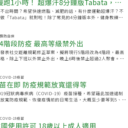
跑1小時！ 超爆汗8分鐘版Tabata，燃
者獲得重生，當陳肇隆醫師應邀在馬尼拉亞洲移植高峰會演講的
奧運舉重金牌：郭婞淳「相信所有的挫折，都是最好的安排。」在
比起鴉片、大麻、古柯鹼等傳統毒品，或安非他命、搖頭丸等合
國製造藥物進口，但要從哪邊進口，其商業進爭是另外一回事。
高雄長庚接受換肝手術的當地患者重新相聚、獻上感謝，另有菲
運奪得銅牌的郭婞淳，在今天下午的賽事中突破自我極限，用抓舉
，多出超過三倍。李志恒也表示，由於新興毒品種類眾多，成癮
抽不出時間？希望快速燃脂、減肥的話，有什麼運動超爆汗？不
肉統統來！
製作短片，紀錄20年來到高雄長庚接受換肝手術的100多位菲
33公斤的好成績打破奧運紀錄，成功奪得2020東京奧運女子59
入研究，也未被管制，潛在的健康危險性較高。知識點｜什麼是
做「Tabata」就對啦！除了常見的4分鐘版本外，健身教練
狀，菲律賓總統杜特蒂上任後，對於陳肇隆醫師所率領的高雄長
！囊括了奧運、亞運、世錦賽、亞錦賽等國際賽事金牌，目前仍
毒品和犯罪問題辦公室（UNODC）將新興神經活性物質
版本，可以和朋友、戶外跟著做，大家一起鍛鍊肌肉爆發力！
，特別派遣肝移植國家隊來台學習，對陳肇隆醫師更是禮遇再
世界紀錄保持人的郭婞淳，16歲就進入國家隊培訓，然而，在她
active Substances, NPS)定義為：「遭到濫用，且不受1961年
本競速滑冰王牌教練入澤孝一（Izumi Tabata），訓練國家代表隊
援海外，經驗傳承不藏私不只菲律賓，從韓國、日本，到中國大
練習時，不慎被槓鈴壓傷，造成右大腿肌肉70%斷裂，原本可以輕
le Convention on Narcotic Drugs）與1971年精神藥物
提高運動員的肌肉無氧爆發能力，採取的方式是運動20秒、休
炎.預防自保
家、杜拜等國，陳肇隆醫師的行醫、教學腳程與醫學影響力橫跨
傷後用盡全力卻始終無法舉起，加上外界的耳語，讓郭婞淳一度
on on Psychotropic Substances）管制，卻可能造成公眾健康
4階段防疫 最高等級禁外出
分鐘共8個循環，以最短時間做到最辛苦的程度。實驗証明，
，韓國在1987年準備進入肝臟移植領域時，曾邀請陳肇隆醫師
無法回到以前的狀態。日前，她在粉專上分享當時的心路歷程，
項多、發展快 法規靈活度是關鍵李志恒直言，在新興毒品濫用
燒脂效果，遠遠超於普通有氧運動的燃脂效果。Tabata一個禮拜訓
分享經驗，並推廣腦死判定基準、判定程序等觀念，四個月後，
折，都是最好的安排。」還好，在教練、醫生和團隊的鼓勵下，
發表社交距離規範修正草案，擬將現行5階段改為4階段，最高
國嚴重。舉例而言，台灣K他命濫用情況普遍，韓國則相對少
認真訓練的話，運動4分鐘等於跑一個小時慢跑的效果，連韓國天
完成首例肝移植病例，同時也採納陳肇隆醫師建議，手術成功
心態面對上天的考驗，為自己做出最大的努力，持續進行復健和
格，除上下班以外禁止外出，晚上6時後禁止超過2人聚會。韓
「新興毒品趨勢調查與防治對策之研究」中，他深究各國新興毒
這個運動，一次做滿8分鐘，可以讓訓練效果更加乘！｢有肌勵｣是
為韓國換肝之父，今年93歲的金洙泰教授獲選為今(2022)年亞
多重障礙，在2016里約奧運上奪得銅牌成績。此外，在壓傷當
天就修正案召開公聽會，當局擬在本月內確定最終方案，但具體
韓國的新興藥品管制品項高達93項，台灣僅有20餘項。除了品
伴，提供健身資訊、健康方法，更提供滿滿的鼓勵和正能量，給
 Transplantation Week）年會傳奇人物，韓國首爾國立大學附
護車期間煎熬的郭婞淳，也在賽後拿出自己的奪牌獎金，捐了價
據草案內容，調整階段門檻以每10萬人一週內日平均確診數而
活度是另一關鍵。李志恒並表示，韓國的新興毒品管制法規較為
性激勵，讓姐妹們的健身路上，不孤單！YT：有肌勵
手法為金洙泰教授拍攝溫馨、感人紀錄片，陳肇隆醫師也深受感
車給在偏鄉的醫院，希望可以藉由一己之力幫助到更多的人，因為
下為第一階段、0.7人以上為第2階段、1.5人以上為第3階段、3
.COVID-19疫苗
品「臨時（緊急）禁令」，2008年到2017年1月，韓國緊急列
/UYA9XFb：https://www.facebook.com/udnGpowerIG：
高雄長庚肝移植團隊代訓海外醫師約380人，加上菲律賓代訓醫師
苗在即 防疫規範放寬還得等
只是贏得比賽，而是幫助別人一起完賽。」2020東京奧運柔道
。在人口較多的首都圈地區，日均確診數達778人以上將實施第
毒品， 一旦發現「蛛絲馬跡」，某藥物有濫用、成癮危機，就先
.instagram.com/udnGpower社團：女性專屬|健身的我超美
師學習換肝技術的海外醫師約400人，遍及歐美日到東南亞等
因為有些遺憾，才有了更遠大的追求。」年僅23歲的柔道選手
基礎計算的門檻則為1556人。韓國首都圈及全國現況適用新制
間尋找濫用或危害的證據，確認者正式列管，若無則解除列管；
19冠狀病毒疾病（COVID-19）疫苗接種，希望藉此加速遏制
隆醫師每年平均有50次海外演講邀約，但經過篩選，每年也要
參加奧運就奪得銀牌的好成績，就讀台灣體育大學競技運動研究
段目標屬維持遏制疫情狀態，僅需遵守一公尺社交距離等基本防
機制，以「指定管制」的方式，迅速針對有濫用危機的藥品進行
放寬防疫規範、恢復疫情前的日常生活，大概至少要等到5、6
年來，全世界遭受Covid-19疫情襲擊，陳肇隆醫師雖然無法像過
目爭得首面獎牌，成為在2020東京奧運上首位為國爭光的選
會未特別限制。第2階段私人聚會限制人數則較現行放寬至8人
，李志恒曾赴梵蒂岡研討會綜合上述研究結果，以「東北亞新興毒
國家，韓國疫情沒那麼嚴峻，政府得以更謹慎進行疫苗接種計
國傳承寶貴經驗，但他笑說，自己反而更忙，因為「全部改線上
多項紀錄的他，卻始終保持著一顆謙卑的心，在社群媒體上分
階段私人聚會限制在4人（含）以下，娛樂設施僅允許開業至晚
表演說，除了比較台灣與鄰國的毒品濫用現象及防治做法，也建
其他國家接種狀況後準備比較安全的環境，再讓民眾接種。韓國
拒絕的理由！」走過腦死觀念的立法、推廣，到活體肝移植手術
要感謝的人實在是太多太多了，心中是滿滿的感激。」柔道其實
人數不可超過50人。升至最高等級的第4階段時，私人聚會一般
模式進行修法。責任編輯：林琮恩
接種英國藥廠阿斯特捷利康（AstraZeneca）/牛津大學
.COVID-19疫苗
乃至現在的教學、經驗傳承工作，陳肇隆醫師永遠走在最前線，
細節且困難複雜的運動，從手指頭到關節都要鍛煉，有不少柔道
樣的4人以下，但晚上6時後不可超過2人，原則上禁止上下班以
韓國使用許可 18歲以上成人適用
發的疫苗，27日起接種美國輝瑞大藥廠（Pfizer）疫苗；由韓國SK
是救人的學問，不應該有藏私的觀念。」因此今天可以走出去幫
為長期磨練在地而變形，背後的疼痛更是常人無法想像，因此，
止舉辦活動及進行一人示威以外的集會。