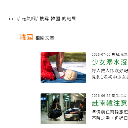
udn
/
元氣網
/
搜尋 韓國 的結果
韓國
相關文章
2026-07-05 焦點.元
少女溺水沒
好人救人卻沒好報
褻求償巨款
見到1名初中少女
心肺復甦（CPR
內衣，女生送院
獲知女兒曾被解開
2026-06-25 養生.
赴南韓注意
（約新台幣16萬
調查後最終證實
準備前往南韓旅
還會留紀錄
務罪」，被警方
不時之需，但近
《News1》報
冒藥」在南韓被
要被列為罪犯。因