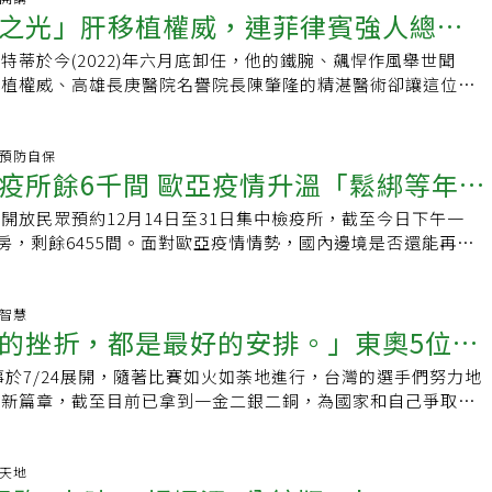
諮議小組委員健保署藥品共擬會議委員學歷：美國西雅圖華盛頓
先前有名韓國男Youtuber「I&#039;m 妥瑞」經常上傳他使
之光」肝移植權威，連菲律賓強人總統
行各業缺工也開始浮現。因此政府及社會須營造友善生育的氛圍，
毒品管制的靈活程度有關。牛奶針作為鎮定劑使用 不易成癮但
者國立陽明大學藥理學博士Podcast工作人員聯合報健康事業
病頻繁發作的影片，一度累積近40萬粉絲訂閱，但有其他患者
上不能強迫生育，但首要之務是要鼓勵企業及協助家庭，許修豪
說，牛奶針的主要作為麻醉及鎮定，具有中樞神經毒性，會降低
真主持人：許凱婷、陳慶安音訊剪輯：陳函腳本撰寫：陳慶安音
頻繁發作，應屬重度妥瑞患者，用藥量一定很大，應該幾乎無法
特蒂於今(2022)年六月底卸任，他的鐵腕、飆悍作風舉世聞
策上有兩大重點必須要先落實，第一是彈性工作政策，須提出撫
作用，雖然現有研究尚無法確定使用牛奶針的成癮性，卻會造成
使音樂製作有限公司
物；也有眼尖網友發現，他10個月前才發行嘻哈專輯，突然發
移植權威、高雄長庚醫院名譽院長陳肇隆的精湛醫術卻讓這位強
性工作方案，包括彈性工作地點及工時，且優於法令的育嬰或家
也指出，毒性物質的成癮與否須以較長時間觀察。李志恒舉例，
韓網一陣熱議後，「I&#039;m 妥瑞」上傳影片秀出診斷後的
，卸任前還特別主導，由總統府編列預算，派遣菲律賓肝移植國
措施，例如，讓員工可以選擇不超過兩年的遠距工作或成為半職
為了取代嗎啡而開發海洛因，當時海洛因號稱不成癮，結果現在
承認他確實有故意誇大症狀，最後他刪除帳號，從此消聲匿跡。
高雄長庚醫院觀摩、學習，以精進肝移植手術技術，期待藉由跨
兼顧工作與育兒，不用擔心與職場脫節。第二是減輕父母照顧孩
性比嗎啡還高，「所以有些物質剛開始認為不成癮，後來證實並
俊凱分享，他不曾遇過詐病，連假裝有病乃至傷害自己以博取同
升，救治更多當地病患。台灣活體肝移植觀念，領先世界過去器
炎.預防自保
企業設置托育中心，政府應該放寬外籍家事工作者來台，許修豪
，牛奶針的濫用情形已行之多年，2016年衛福部的新聞稿中就
疫所餘6千間 歐亞疫情升溫「鬆綁等年
「孟喬森症候群」也不曾有過，因此對於這類行為出現感到不可
完備、器捐觀念還不普及的時代，陳肇隆醫師為了及時搶救人
發現這是民眾最有感的政策，可以仿香港或新加坡的情形，降低
新聞稿中指出，異丙酚製劑為具醫療用途之麻醉劑，以靜脈注射
詐病是帶有目的性的欺騙行為，透過宣稱自己罹患某種具關注度
險，於1984年完成亞洲首例肝移植手術，這項手術代表的意
父母在職場及家庭兩邊煎熬的情形。在獎勵友善企業上，政府應
醉，或於人工呼吸器病患、局部外科手術和侵入性檢查作為鎮靜
開放民眾預約12月14日至31日集中檢疫所，截至今日下午一
眾眼球，背後卻可能牽涉到利益。「這讓真正的患者情何以
念的突破、引進，並促成《人體器官移植條例》立法，讓腦死器
期也可以透過法規，將生殖友善列作企業ESG的評鑑之一，自
法醫研究所調查，2010年至2014年間，與異丙酚相關的死亡有
間房，剩餘6455間。面對歐亞疫情情勢，國內邊境是否還能再鬆
些患者會在社群分享自己的故事，讓社會關注相關議題，自己也
法源基礎。台灣的立法比日本早10年，也比韓國早12年，台灣
，讓育齡者將生小孩這件事，視作人生最重要的事，也是一件光
牛奶針濫用致死的案例。衛福部也指出，施用異丙酚針劑後可能
揮中心陳時中表示，國內這波春節返鄉是針對返國探親者，但對
量，但詐病事件爆發後，不僅影響相關病團倡議的效果，亦可能
蓬勃發展。直到今日，在高雄長庚醫院，活體肝移植已是常規手
育力智庫少子女化對策建言：請點我
呼吸抑制而死亡，因此必須在具備相關急救設備的醫療機構下使
要直到春節後才會考慮。對於歐洲疫情觀察，是否有第四波疫情
，讓真正的患者獨自在角落傷心。
期執行兩、三例，目前已完2200多成肝移植病例，其中活體肝
醫師給藥，使用過程中必須有醫療人員持續監測病患的心臟及呼
，上周歐洲疫情個案上升11%，這幾天韓國於解禁開放後第三
生智慧
年存活率達90%，存活率在全球數一數二，深受國內外醫界矚
的挫折，都是最好的安排。」東奧5位台
物過量，導致呼吸衰竭而死亡的風險。新興毒品濫用情況 台多
高，德國也在兩日內升高，一天新增五萬多人，「這都是警訊，
團隊技術，「菲」越地理限制談起與菲律賓的緣分，陳肇隆說，
他原以為韓國藥物濫用情形比台灣嚴重，後因2014年至2016年
相關措施和疫苗接種等資訊。」他表示，若放棄基本個人防護，
高雄長庚醫院團隊到馬尼拉完成菲律賓第一例活體肝移植手術，當
賽事於7/24展開，隨著比賽如火如荼地進行，台灣的選手們努力地
生金句：郭婞淳、楊勇緯、羅嘉翎、魏
國科會）計畫與韓國學者合作，計畫中選定安非他命作為指標，
負面影響，台灣春節返鄉專案主要是針對返國探親的『自己人』
名望外科教授Prof. Enrique Tangonan Ona，後來這位教
史新篇章，截至目前已拿到一金二銀二銅，為國家和自己爭取光
物濫用的情況。他表示，結果韓國查獲的安非他命至多僅有幾十
的放鬆，則要在春節之後才會考慮。同時也說，「目前沒有封
大力支持台菲醫療合作。Prof. Enrique Tangonan Ona接
靜
僅是給這些堅持努力的運動選手最大的肯定，更代表著他們辛苦
百公斤起跳，「所以我們的藥物濫用情況其實比人家嚴重。」在
發生，除非遇到疫情升溫，否則也是不得已的措施。」對於未來
說：「菲律賓現有的肝臟移植的醫生中，有三位就是在高雄由陳
aOrange編輯為你精選了5位奪得獎牌的臺灣選手在賽後發表的
》中，李志恒寫道，「新興毒品的出現，是化學合成知識的進
考驗，中國代工披露將與輝瑞抗病毒藥簽約製造，國內是否有意
練…」「陳醫師，謝謝您！」事實上，陳肇隆醫師團隊曾幫助眾
，或許，你可以從他們身上，看到那個一直以來努力不懈的自
動天地
流通，以及社會型態變遷的綜合體。」他指出，新興毒品目前已
約的默沙東抗病毒新藥，其產地若是中國製可否接受？陳時中表