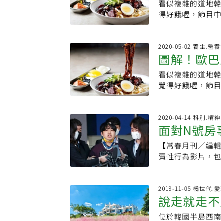
炎，國際旅遊停
看似複雜的道地
醬麵、糖餅
猶榮的精神。20
給一人以上。
預計取得足供44
關於台灣觀光的
得好餓喔，節目
最後不放棄！」—
美國總統川普之
得控制，解除旅
情的關係許多人
球隊奪得東京奧運
心可能影響韓國
重的台灣旅遊，
也可以做出歐巴歐
下東奧新增設的
目前確認結果，
韓式調味料、常
2020-05-02 養生.營
壓力。鄭怡靜在
討論疫苗接種詳細
圖解！歐巴
的烹調祕訣，重
靠自己和林昀儒
至於韓國國內開
韓劇內常見的「韓
殊榮的最大功臣
能要2021年底或
看似複雜的道地韓
醬麵、糖餅
們還特別問哪裡
棄！」雖然在今天
覺得好餓喔，節
醬麵在韓國很習
有不服輸精神和
疫情的關係許多
理，大多跟其他
績。※本文由《V
家，也可以做出歐
（椿醬）是以黑豆
折，都是最好的安
範，從韓式調味
2020-04-14 科別.
太會自己在家做
嘉翎、魏均珩、
與點心的烹調祕
醬完全不一樣。材料
重現。第一道：
塊、高麗菜 200g
【常春月刊／編
菜色，而且我們
段、蒜末 50g、
賣性行為影片，
的。外送的炸醬
麵、小黃瓜 40
中。台灣也有許
是屬於中國料理
200cc、韓國椿醬
性別平等議題的
韓國的炸醬（椿醬
油 40cc（依喜
到身邊有些朋友
2019-11-05 橘世代.
得到），不太會
說走就走不
步驟1. 冷鍋下
我照顧，諮商心
台灣吃的炸醬完全
泡、黏稠，起鍋備
及大量性暴力的
鈴薯 200g–切塊
位於韓國半島西
玩
五花炒到上色。3