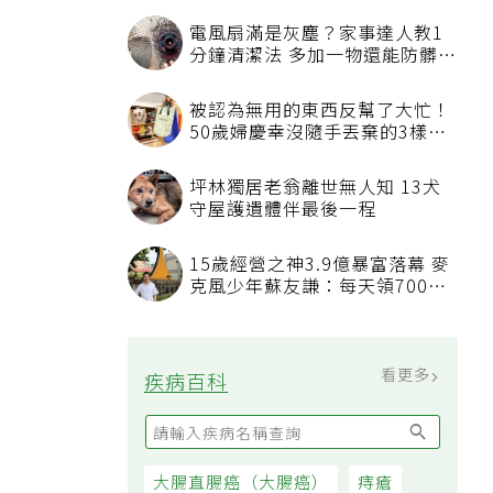
電風扇滿是灰塵？家事達人教1
分鐘清潔法 多加一物還能防髒汙
附著
被認為無用的東西反幫了大忙！
50歲婦慶幸沒隨手丟棄的3樣物
品
坪林獨居老翁離世無人知 13犬
守屋護遺體伴最後一程
15歲經營之神3.9億暴富落幕 麥
克風少年蘇友謙：每天領700元
過日子
看更多
疾病百科
大腸直腸癌（大腸癌）
痔瘡