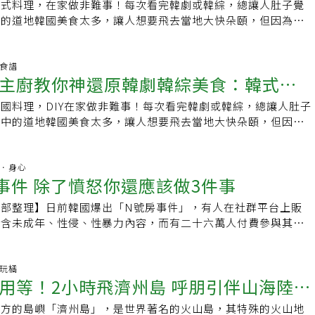
滯，各國觀光業也大受衝擊；而囿於韓國國內疫情，也難以舉辦
韓式料理，在家做非難事！每次看完韓劇或韓綜，總讓人肚子覺
20東京奧運桌球混雙銅牌：鄭怡靜、林昀儒「會一直拚，不拚到
00萬人施打的疫苗，明年2到3月將分批取得，並準備實施接種。
宣傳活動。不過，從韓國海關人員的反應看來，疫情若能成功獲
中的道地韓國美食太多，讓人想要飛去當地大快朵頤，但因為疫
—鄭怡靜被稱為「黃金混雙」的林昀儒和鄭怡靜，日前為中華桌
前簽署行政命令，確保「美國人民優先接種美國疫苗」，輿論憂
遊禁令後，可能有不少韓國人會選擇到距離較近且疫情相對不嚴
暫時沒有旅遊計畫，甚至宅在家不出門，現在告訴你即使在家，
第一面獎牌，兩人以4:0比數橫掃法國組合袁嘉楠與勒班森，摘
接種計畫。保健福祉部保健產業政策局長林仁澤（譯音）說，就
值得台灣旅遊業者「超前部署」，掌握疫情後第一波商機。
膩愛吃的「正韓食」料理喔。由孫榮Kai歐巴主廚親自示範，從
桌球混雙銅牌，而鄭怡靜賽後也落下眼淚，釋放一直以來累積的
藥廠皆表示不會影響對韓國供貨。韓國政府正與醫療界相關專家
用食材開始，搭配詳細圖片說明，無私分享正宗韓式料理與點心
養食譜
粉絲專頁上分享，能夠獲得這座得來不易的獎牌，並不單單只是
計畫，目標在2021年11月流行性感冒好發期來臨前接種完成。
主廚教你神還原韓劇韓綜美食：韓式炸
現韓流偶像餐桌上最愛美食，「正韓食」即將在你家華麗重現。
的努力，家人朋友和粉絲在背後強大的支持，是他們能奪得銅牌
發疫苗的狀況，林仁澤說，韓國開發進度確實較別國慢，最快可
式炸醬麵」這道菜是我老婆妙麗到韓國第1個指定菜色，而且我
。而她也提到「接下來的比賽我們也會一直拚，不拚到最後不放
2022年初才會開發完成。
國料理，DIY在家做非難事！每次看完韓劇或韓綜，總讓人肚子
有外送，因為想看外送的鐵盒子，想起來還蠻好笑的。外送的炸
早上的女子單人賽中，鄭怡靜以4:0比數止步於32強，但相信擁
目中的道地韓國美食太多，讓人想要飛去當地大快朵頤，但因為
以為常，而且一定要附上醃黃蘿蔔。炸醬麵在韓國是屬於中國料
意志的她，未來將會持續地挑戰自己，創造一場又一場的耀眼佳
人暫時沒有旅遊計畫，甚至宅在家不出門，現在告訴你即使在
麵點類一起賣，像是蒸餃或是炸餃，以及糖醋肉。韓國的炸醬
idaOrange生活報橘》授權刊登，原文出處：「相信所有的挫
巴歐膩愛吃的「正韓食」料理喔。由孫榮Kai歐巴主廚親自示
為基底， 通常都是工廠大量製造現成的（台灣也買得到），不
排。」東奧5位台灣選手的「人生金句」：郭婞淳、楊勇緯、羅
料、常用食材開始，搭配詳細圖片說明，無私分享正宗韓式料理
精神．身心
醬，所以都是買一包一包自己回家炒香，味道跟我在台灣吃的炸
鄭怡靜
面對N號房事件 除了憤怒你還應該做3件事
訣，重現韓流偶像餐桌上最愛美食，「正韓食」即將在你家華麗
（1～2人份）食材：豬五花 200g–切丁、馬鈴薯 200g–切
韓劇內常見的韓式炸醬麵這道菜是我老婆妙麗到韓國第一個指定
–切塊、洋蔥 300g–切塊、綠櫛瓜 200g–切塊、青蔥 100g–切
輯部整理】日前韓國爆出「N號房事件」，有人在社群平台上販
還特別問哪裡有外送，因為想看外送的鐵盒子，想起來還蠻好笑
薑末 25g、細麵 200g–滾水煮熟*選擇彈性好的手打麵或手切細
包含未成年、性侵、性暴力內容，而有二十六萬人付費參與其
麵在韓國很習以為常，而且一定要附上醃黃蘿蔔。炸醬麵在韓國
g–切絲、水煮蛋 半顆、白芝麻 適量調味料：油（炒椿醬用）
多報導和評論在談論此事，其中不乏針對韓國社會文化的剖析、
，大多跟其他麵點類一起賣，像是蒸餃或是炸餃，以及糖醋肉。
 100g、砂糖 40g、水 350cc、醬油 20cc（依喜好調整）、蠔
討論以及性平理念的推廣。諮商心理師馮彥翔表示，他開始注意
）是以黑豆為基底， 通常都是工廠大量製造現成的（台灣也買
好調整）、玉米粉水 40cc（玉米：水＝1：2）、芝麻油 少許料理
，在看到相關新聞後會有較多的情緒反應，如何因應面對以及自
愛玩橘
自己在家做醬，所以都是買一包一包自己回家炒香，味道跟我在
用等！2小時飛濟州島 呼朋引伴山海陸暢
油、韓國椿醬，開小火開始炒醬，不停攪拌炒10分鐘，炒到起小泡
理師提出三點方法。諮商心理師馮彥翔指出，由於N號房事件涉
不一樣。【材料】（1～2人份）食材：豬五花 200g–切丁、馬
用。2. 同鍋下一點炒醬的油、蒜末、薑末、蔥段爆香，再下豬
訊息，光是許多對女性的性虐待描述就可能會讓人有煩躁、憤
、高麗菜 200g–切塊、洋蔥 300g–切塊、綠櫛瓜 200g–切塊、青
南方的島嶼「濟州島」，是世界著名的火山島，其特殊的火山地
. 接著加入馬鈴薯、高麗菜、洋蔥、櫛瓜，大火炒到馬鈴薯表面