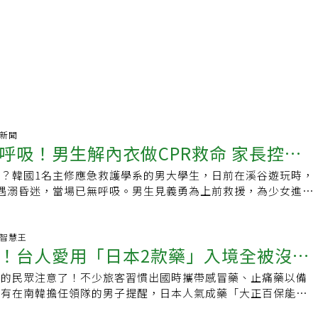
氣新聞
呼吸！男生解內衣做CPR救命 家長控猥
？韓國1名主修應急救護學系的男大學生，日前在溪谷遊玩時，
遇溺昏迷，當場已無呼吸。男生見義勇為上前救援，為少女進行
），而為了確保急救有效，他在徵得女生母親同意後解開對方的
後撿回一命，救護人員亦讚賞男生救人有功。沒料到少女的父親
內衣，事後竟怒控男生「強制猥褻」，並勒索高達800萬韓元
生活智慧王
！台人愛用「日本2款藥」入境全被沒收
7089元）的巨額和解金。事件曝光後引起韓國社會公憤，警方經
男生無犯罪嫌疑，還其清白，而提出訴訟的家長因涉嫌「妨礙公
遊的民眾注意了！不少旅客習慣出國時攜帶感冒藥、止痛藥以備
正式立案調查。男大生溪谷英勇救人反遭家長控強制猥褻據韓媒
日有在南韓擔任領隊的男子提醒，日本人氣成藥「大正百保能感
導，該名就讀應急救護學系的男大生早前在網上發文，表示自己快
列為管制藥品，禁止攜帶入境，近期甚至有旅客抵達釜山時遭海
原PO早前與友人前往溪谷遊玩，當時發現1名初中女學生溺水