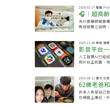
關攔查，一整盒感
失去意識，已無
藥」也同樣列入
2026-01-17 醫聲.Pod
同意，隨即展開施
🎧｜超高
日於Thread
開了少女的胸圍扣
因含有「二氫可待因
吸及心跳，消防
為什麼藥師需要
把關?台灣
（Dextrome
他「為何解開內衣
教授張豫立說明
日本人氣感冒藥
罪」提告。家長
用」。國內外已有
攜帶入境南韓，
兒因CPR導致「
例、住院天數以及
PO指出，過去曾
萬韓元和解金。
護情境下。並建
2025-11-08 焦點.健
行李，開箱後發
影音平台一
發文求助，坦言
時，再進一步銜接
毀。對此，原PO
場冤案會讓他留
即收聽按右下角
診，由醫師開立
人工智慧AI已經
教如何識別
絡曝光後，瞬間
針對病人使用的藥
提供相關證明，避
照片校正修圖、地
紛紛留言批評：
決。張豫立舉例
成藥列入管制範
訊爆炸的網路世
「這世界變成了
藥、抗生素等用
常購買的「EVE
業知識的影片，來
出，進行CPR本
免配伍禁忌以提
丙乙酸尿」（Ally
如何看待AI應用
2025-06-11 養生.抗
恥。面對社會龐
專科藥師可以協
62歲老爸
性質，因此禁止
進步文章中指出，
出。男學生事後
科，藥師則能根
相關規定。南韓
人類的威脅，而
案，當局亦作出
藥，還能減少抗
許多人希望自己
常飲食秘訣
行扣留、沒收及
和人工智慧專家
有拿到賠償，目
濟效益往往遠高
在網路上爆紅，
媒《朝鮮日報》曾
療」、「緩解醫
讀：一家4口沿網
療支出、改善藥
定會感到非常驚訝
藥品含有抗精神
壽命」等目標。
生被流浪狗群咬幸
過訓練的專科藥
Hannah在社