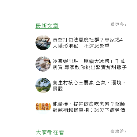
看更多
最新文章
真空打包法風靡社群？專家揭4
大隱形地獄：托運恐超重
冷凍蝦出現「厚霜大冰塊」千萬
別買 專家教你挑出緊實鮮甜蝦子
養生村核心三要素 空氣、環境、
景觀
能量棒、提神飲愈吃愈累？醫師
揭越補越慘真相：恐欠下疲勞債
看更多
大家都在看