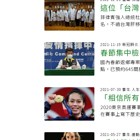
部藥品安全評估
慣賣慘。無獨有偶，
這位「台灣
不到500人，各
形比韓國嚴重，與
大學藥學院訪問學
用餐具吃飯時、疾
雖然政府在政策
可能致死李志恒
部製作人：蔡怡
指出，他的症狀
菲律賓強人總統杜
也折服
認為，在職場政
血壓及抑制呼吸
訊錄製：擎天信
用鐵筷和吃燙的食
名，不過台灣肝
育與照顧家庭彈
性幻覺。不過他
病令人懷疑。引起
人總統深深折服
庭照顧留職停薪
過去德國科學家
處方箋，不過也
家隊一行14人至
員工的權利，以
回頭看，其成癮
執業數十年的方
海學習、醫術提
2021-11-19 新冠肺
子的壓力，除了
非如此。」事實上
春節集中檢
情心的心理疾病
官移植立法尚未
表示，在調查中
已見其蹤影。該
置信。他認為，
命，冒著遭起訴風
申請門檻，減少
方式用於全身麻
國內春節返鄉專案
後」
的疾病，博取大
義，在於腦死觀
該要帶頭宣傳，初
使用。根據法務部
點，已預約645
堪？」他說，有
官移植有更穩固的
律、他律一起來
17件，其中就有
綁。中央疫情指
從回饋中獲得力
移植醫學也開始
榮的事。台灣生
會致心跳減緩、
境外旅客鬆綁，
會影響社會信任
術，該院團隊每星
用，且須由專業
再起。陳時中認為
2021-07-30 養生.人
移植佔88%，三
「相信所有
吸功能，避免因藥
周，個案數又升
目。陳肇隆醫師
於韓李志恒感嘆，
我們會密切注意
1996年，他與
2020東京奧運
灣選手的人
間的科技部（現
很明顯對疫情有
時邀請者是菲律賓很有
在賽事上寫下歷
比較台韓兩國藥
鬆綁，對於國外
授擔任菲國衛生部長，
均珩、鄭怡
榮。奧運獎牌不
公斤，台灣則是
城、封人等事件
受媒體訪問時也
訓練的成果，Vid
新書《一身兩世
面對病毒變異株
肇隆醫師進行訓
得獎感言與金句
2021-05-27 養生.運
展、資訊的快速
願採購，先前簽