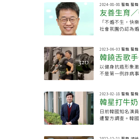
紀錄。對此，提
像如：X光片、C
量人力。台灣的專
Hannah的爸
2024-08-08 醫聲.醫
地規定，以免影響行
假醫療訊息然而，人
友善生育／
推動的方向。張
像他其實已經62
上的「假醫生」數
臨床藥學會正在
時，就有不少粉
健康資訊，而且逼
「不婚不生，快
兩大政策助
年(2025年)
診斷出癌症後，
內容往往用更吸
社會氛圍仍認為
照。也有超過40
整天下來都吃些什
會優先推播能刺
主席、國際通商
得美國的認證。
天下來的健康飲
性更能引發流量，
有改變，未來恐
國際接軌。不過
盤，有各種蔬菜
民眾，在網路上
設立友善職場，
2023-06-03 醫聲.醫
含在一般調劑費中
咖啡廳，Hann
韓饒舌歌手
醫生，為了博取
策，減輕父母照
韓國已法制化美
認爲無糖飲品和
「如果喝XX，癌
火線，直指已進
40年。張豫立補
不加糖漿，一般
以健身抗癌形象激
信任真正患
提高警覺。該如何
成全面衝擊。而
癌症、心血管疾
到外面餐廳和家人
不是第一例詐病
放棄自身的思考能
與聯合報健康事
成效，台灣健保
非白飯，在韓國
Youtuber「
解釋事情發生的
生育政策建言，
凝血劑的高危險
並且拒絕喝酒。影
曾出過嘻哈專輯
案，只是依靠提
力合作。許修豪
風。鄰近台灣的
了一袋烤黑豆，
精神醫學部資深
2023-02-18 醫聲.醫
養」，意思是理
區工具包」報告
議，由於國家認
韓星打牛奶針被捕 毒理學教授
素，有助於預防
造成社會不信任真
成為人工智慧的
因」、「職場政
會率先推動認證
來，Hannah
分享健身照片，正
實資訊）」，例如：
濟上的補助不見
日前韓國知名演員
於韓
可，最後再向衛
飲食和規律作息就
病」的採訪，強
知識工作者的角
在勞基法及性別
遭警方調查。韓
讓調劑工作分流
年輕帥氣，更重
不料麵包包昨日突
慧無法取而代之
法律層面，而是
傑克森更是因使
人。張豫立小檔
的時間也非常抱歉
認、向病人解釋
家有關，年輕人想
（Propofo
授衛福部指示藥
匿名暗指她詐病
現，學校招不到
用係新興毒品，台
2022-12-21 醫聲.領