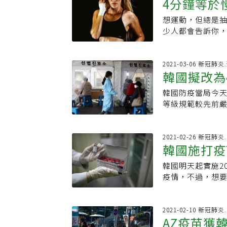
4分鐘等於慢
多菲律賓肝病患
己。2020東京
有上千種，數量
示，沒有禁止中
時候，許多曾在
2016年里約奧
成毒品加總起來
想運動，但總是
脂、鍛鍊肌
律賓肝病病友自己
103公斤、挺舉1
性極毒性未經深
少人都會告訴你，
律賓病患生活現
公斤級金牌殊榮
新興毒品？聯合國
Zoe示範8分鐘
庚團隊十分敬重
是59公斤級三項
（New Psycho
Tabata源自日
三。醫療團隊醫
為2014年亞運
麻醉品單一公約（Sing
的鍛鍊法，為有效
2021-03-06 新冠肺
陸、中南美洲國
鬆舉起的重量，
公約（Conventi
韓國擬改為
息10秒，連續4
全球，以韓國為例
懷疑自己是不是
危機的物質。」品
Tabata持續性
到韓國首爾大學
「相信所有的挫
韓國防疫當局今天
方面，台灣也比韓
練1-2次即可，
該國金洙泰教授
郭婞淳用正面的
等級規範較先前嚴
見。在研究論文
王Rain都推行
後，金洙泰教授成
訓練，最終克服了
國保健福祉部今
品管制法規，發現
女性專屬健身夥
洲移植週（Asian
下經歷過等待救
實施時間未定。根
項多寡，法規靈
女性肌力，也給女
設醫院也以韓劇
值150萬的救護
定，平均0.7人以
2021-02-26 新冠肺炎
靈活，定有新興毒
https://pse.is
動。自1998，
韓國施打疫
她認為：「人生不
人以上為第4階段
管了90餘項新興
https://www
專案，向陳肇隆醫
銀牌：楊勇緯「正
4階段；由全國為
行列管，並在期
韓國明天起實施20
國。疫情前，陳肇
楊勇緯，第一次
第2階段。第一階
日本也有相似的
疫情，不過，想要
出國約20次，近
所的他，替柔道項
疫守則，對私人聚
管制。2018年
月。相較於歐美
去一樣到世界各
手，然而，創下
（含）以下。第3
品問題」為題發
畫，希望在觀察
會議，就找不到
享：「一路走來
上9時，集會活動
議國內參考日韓
政府規劃26日開始
2021-02-10 新冠肺炎
的創新、精進，
是一項非常講究
維持與第3階段一
AZ疫苗獲
（Oxford）研
他認為，「醫療
選手的耳朵會因
外的外出，並禁