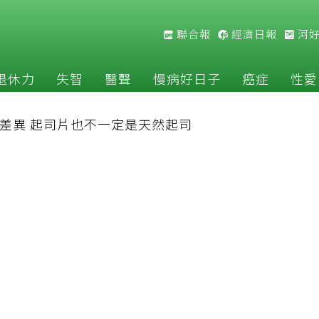
聯合報
經濟日報
河
退休力
失智
醫聲
慢病好日子
癌症
性愛
差異 起司片也不一定是天然起司