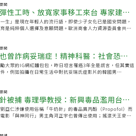
醒計畫赴南韓旅遊的民眾，出發前務必確認攜帶藥品是否符合當
T、MRI等，讓AI來檢測和分類病變。「人工智慧醫生」散佈虛
科醫師已發展40年，專科護理師也有20年，藥師專科化則是正
爸，外表看起來十分年輕，如果不說還以為兩人是兄妹，完全無法想
聲要聞
程。在Threads查看
工智慧也被不肖份子用來詐騙或犯罪，在YouTube和TikTok
彈性工時、放寬家事移工來台 專家建議
豫立解釋，目前國內並沒有正式的法定專科藥師制度，不過台灣
歲。Hannah在貼文中表示，表示過去她分享和爸爸錄製的影片
量激增，這些由AI虛構的醫生在影片或是文章中自信滿滿談論
推動感染、癌症、中藥、小兒科和藥物動力學等的認證考試。去
絲好奇為何父親看起來這麼年輕？原來，這是因為他在兩年前被
真程度讓民眾幾乎難以辨別出來。這些AI影片製作容易，而且
樂一生」是現在年輕人的流行語，即使少子女化已是國安問題，
好「孕」
更首次舉辦重症加護專科的認證考試，已有約80位的藥師通過取得證
開始進行嚴格的飲食和生活控管，她也特別拍攝影片紀錄父親一
引人注意的方式呈現，演算法不會在意訊息是否經專業驗證，只
婚育是純粹個人選擇及意願問題。歐洲商會人力資源委員會共同
位藥師報考美國的專科藥師認證考試(BPS)，在不同專科領域取
麼。凍齡歐爸的「飲食保養秘訣」影片中Hannah記錄父親一整
激用戶多巴胺的影片，打中網友痛點的「極端說法」比科學正確
法律事務所合夥律師許修豪認為，台灣社會對於婚育的觀念仍沒
這些藥師也會參與國內專科考試的命題，讓台灣的考試水準能與
食，早上是從沖煮一杯純黑咖啡開始，餐點內容則是新鮮的沙拉
研究表明，虛假訊息的傳播速度是真實訊息的6倍。Karis提醒
怕因少子女化造成的百業蕭條無法快樂一生；政府應該鼓勵企業
他婉惜地說，許多如發現用藥問題、進行臨床回顧等服務，仍包
和水果，像是高麗菜、胡蘿蔔、香蕉、番茄等等。接下來他們去
穿著白袍用文雅語調說話的，不一定是真的醫師，即使是真正的
採取彈性工時、遠距工作等方式，並開放育兒外籍家事工作者政
聲要聞
，缺乏獨立給付，也讓醫院的發展動機受限。美國走了40年、
ah的父親會點最喜歡的「抹茶拿鐵」，他盡可能不碰乳製品與糖，
也曾詐病妥瑞症！精神科醫：社會恐不
關注，也可能在社交媒體上發表誇大、煽動性的言論，當你看到
顧的壓力。韓國是全球生育率最低的國家，總統尹錫悅日前站上
國在藥師專科化領域是遙遙領先的，專科制度至今已經發展超過
替代植物奶更有利於健康，所以會請店家用豆奶代替牛奶，而且
症就會消失」或「這種方法可以治癒你的糖尿病」等訊息時就該
入「國家人口的緊急事態」，因為超低生育力已從國防到民生造
充，藥師門診在美國也已發展20至30年，科別涵蓋慢性病管理、
人無法接受的味道，對漢娜父親來說卻是已經喝習慣了。就算是
勵大眾的IG網紅麵包包，昨日坦言罹癌3年全是謊言，但其實這
者
才能不被假影片矇騙？我們不需將AI視為敵人，但也不要因此
台灣是僅次於韓國，生育率倒數第二低的國家，台灣生殖醫學會
病、心律不整。由於國內外數據皆證實藥師介入能大幅提升治療
吃晚餐，Hannah的父親也會替自己篩選食物，像是他吃糙米而
事件，例如拍攝在日常生活中對抗妥瑞氏症影片的韓國男
力，Karis表示：「永遠、永遠都要透過自己的語言（思維）去
業部日前共同主辦「台灣生育力智庫會議」，邀請專家針對友善
目前也給付「抗凝血藥師門診」，針對心臟手術後需長期使用抗
相當受到歡迎的牛肉料理他也幾乎不吃，而是選擇雞肉和海鮮，
I&#039;m 妥瑞」，就曾被其他患者質疑症狀過於誇張，甚至被起底
原因和意義，並養成習慣」，因為人工智慧給出的不是正確答
且彙整出「少子女化對策建言」，建議中央與地方政府、企業通
群病人，藥師能精準監控藥效，預防因用藥不當導致的出血或中
片最後他們到超市去選購Hannah父親最喜歡的零食，只見他買
。對此，亞太心理腫瘤學交流基金會董事長、台北馬偕紀念醫院
示生成的一個在概率上合理的答案。現代人應具備「人工智慧素
指出，依據經濟學人智庫去年出版的「生育政策與實踐：亞太地
韓國，近年也正式將藥師專科化納入國家法定制度。張豫立建
開心地帶回家享用，黑豆富含花青素、維生素與膳食纖維等營養
主治醫師方俊凱表示，詐病者可能因為某些利益詐病，但卻可能
聲要聞
解其運作機制和特性，並且知道如何有效地應用它，而非單純地
，集結各國研究資源及意見，認為須從「兒童托育」、「財務誘
證通常需要較長的立法過程，台灣可借鏡韓國的經驗，讓專業學
：新興毒品濫用台多
疾病、養顏美容，還能維持頭髮烏黑亮麗。可以發現一整天下
正的患者。聲稱罹患胰臟癌第四期的IG網紅麵包包，過去多次
接收者。可以試試看使用多個人工智慧進行「交叉驗證（雙重核
策」、「人工生殖」等四大面向著手，實際上，直接給予民眾經
與考試，待認證體系成熟後，再爭取國內各大藥學團體的共同認
的父親幾乎只吃原型食物，也不碰高糖高油高熱量的餐點，少負擔的
面形象在IG吸引1.1萬粉絲追蹤，也曾接受病友社群「我們都有
使用ChatGPT和Gemini分析同一筆資料。在人工智慧時代，
得有用，反而是職場友善及對家庭照顧釋出善意才是關鍵。台灣
劉亞仁涉嫌使用俗稱「牛奶針」的毒品異丙酚（Propofol）而
福部提出法制化建議。以及參考國外引進「藥師技術員」制度，
是身體最好的保養品，也難怪這位凍齡爸爸就算62歲也能保持
調「我每天的信念，就是要用我的肌肉來對抗頑強的癌細胞。」
色正從「思考」轉向「承擔責任＋人事涉及」，這些都是人工智
平等工作法上都有相關立法，許修豪認為，少子女化的問題不在
國電影「與神同行」男主角河正宇也曾傳出使用；搖滾天王麥可
，才能將專科藥師的人力從藥局櫃檯「釋放」到門診直接照護病
要的是改善了自己的健康。
然發文自承詐病長達3年，「造成的風波也非常抱歉、浪費大家
的，在醫療上，即使人工智慧能夠協助診斷病情，但是最終的確
觀念沒有改變，生育仍然被認為是個人的問題，不覺得與政府國
用牛奶針身亡。高醫藥學院名譽教授李志恒指出，異丙酚
案現職：臺灣臨床藥學會執行顧問陽明交通大學藥學院兼任副教
，做了最錯誤的示範。」然而，早在5月她的前夫就已在Dcard
與溝通治療方案，都應該是由醫生來執行。
要快樂過一生， 一個人沒負擔，但少子女化的問題已開始浮
l）為醫療上的麻醉劑，外觀為乳白色液體而俗稱「牛奶針」，非法使
成藥諮議小組委員經歷：臺北榮民總醫院藥學部主任級藥師衛福
，事件爆發後，自稱同學、前男友的網友也紛紛爆料，麵包包習
學生倒閉已不是新聞，以前台北市老松國小全校一萬多人，現在
灣在2015年納為四級管制藥品。他表示，台灣新興毒品濫用情
袖開講