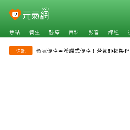
焦點
養生
醫療
百科
影音
課程
希臘優格≠希臘式優格！營養師揭製程
快訊