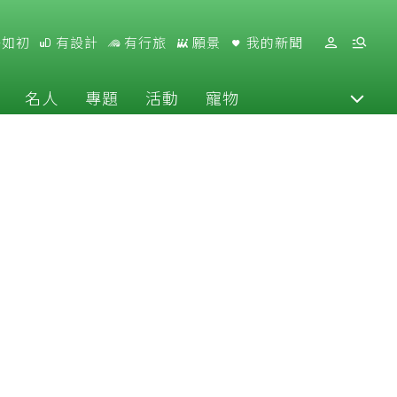
好如初
有設計
有行旅
願景
我的新聞
名人
專題
活動
寵物