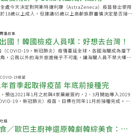
 Bioscience）代為生產的AZ疫苗今天在重重戒備防護下配送
人學習，就應毫無保留地回饋國際社會，期盼未來可以持續朝
精神以及努力，不斷地訓練、進步，才能取得進入奧運的門票。
處今天決定對阿斯特捷利康（AstraZeneca）疫苗發出使用
在全世界首例疫苗接種後2個多月才開始施打疫苗的韓國，在施
足國際，醫援海外」的目標邁進，協助更多病患重獲新生。
然這次比賽沒有拿到夢寐以求的金牌，但正因為有了這些遺憾，
於18歲以上成人，但建議65歲以上高齡族群審慎決定是否接
著一股緊張感，也許是因為去年底發生流感疫苗保存不當案例，
遠大的目標前進，相信有天份又自律努力的他，將會持續地挑戰
底開始進行2019冠狀病毒疾病（COVID-19，武漢肺炎）疫苗
業顯得格外謹慎，出動警方及軍方人力多重防護，配送時間、地
年後的奧運比賽奪得更亮眼的成績。2020東京奧運跆拳道銅
藥品安全處長金剛立今天下午於記者會發表AZ疫苗使用許可審
不過，今天上午配送至濟州島的一批疫苗發生保存溫度脫離標準
不是一個結束，而是另一個開始。」出身於跆拳道世家的羅嘉
金剛立表示，委員會除參考阿斯特捷利康提出的臨床資料，也將
炎.周邊故事
須整批回收，引發外界關注，所幸未傳出其他配送出錯狀況。根
道有濃厚的興趣，透過不間斷的努力訓練，年紀僅19歲就在
出國！韓國檢疫人員嘆：好想去台灣！
3期臨床試驗結果納入考量，最後決定將包括65歲以上高齡者的
日將在全國213處療養設施為5266名65歲以下的居住者及員工
8年的世界青少年錦標賽取得金牌，是臺灣第一位連續兩屆獲得世青賽
用範圍。根據目前獲報資料，大部分接種者反應良好，65歲以
後按疫苗導入時間逐步推進，目標在11月前達成7成以上接種
病（COVID-19，新冠肺炎）疫情蔓延全球，各國海關成為擋下
手。首次參加奧運的羅嘉翎，在最後一場比賽成功打敗來自尼日
出現異常案例，在英國第2、3期臨床試驗及巴西的第3期臨床試
月爆發第3波疫情，至今未能完全遏制，單日確診病例維持在400
要角，公務以外的海外旅遊幾乎不可能，讓海關人員不禁大嘆：
為跆拳道項目奪得銅牌殊榮，而賽後她也在社群媒體提到，其實
疫效果為62%。不過，金剛立說明，雖然臨床試驗結果顯示接
防疫措施讓自營業者大喊吃不消，但政府2月15日調降社交距離
想去台灣！」入冬之際，中央社記者踏入韓國國門，在通過檢疫
有覺得一定要獲勝，而是抱著挑戰自己的心情進行比賽。「這不
群的安全性及效果皆無問題，但參與臨床試驗的高齡族群占比僅
數又出現增長跡象，迫使當局重新檢討防疫規範強度。一名30
38.5度而被攔下，經過一番例行問診，也許是因記者在機上穿
是另一個開始。」期待羅嘉翎未來可以不斷地突破自我，成為台
醫生依個人身體狀況判斷接種效益後再決定是否施打。此外，當局
的上班族告訴中央社記者，這段時間看到確診數每天上上下下，
體溫遲遲無法降下，因此被要求在機場隔離至採檢結果出爐。在
.COVID-19疫苗
亮眼的一顆新星。2020東京奧運男子射箭團體賽銀牌：魏均
正在哺乳的女性接種疫苗。據疾病管理廳先前公布預防接種計
21年首季起取得疫苗 年底前接種完
點，把疫情完全控制住再調降」，認為政府應該再次調升防疫等
所的空檔，其中一名負責在檢疫處巡查的海關人員主動搭話：
成「不是第一名才是成功。」——魏均珩在男子射箭團體賽奪得
療養醫院、療養院等相關人員及入住者，約77萬6900人施打疫
ealmeter於19日對韓國全境500名成年人進行調查結果顯
」原來，他曾在國立台灣師範大學學過中文，對台灣的蚵仔煎念
智鈞、鄧宇成，分別打敗了澳洲、中國，並以6:0的好成績進入
許可的AZ疫苗將於24日起陸續供給75萬人份劑量。為進行接種
預估2021年1月之前與4家藥廠簽約，2、3月開始導入2019
者認為政府應提高防疫強度；從受訪者職業來看，除自營業者中
他也開始向旁邊負責問診的檢疫人員宣傳台灣食物多好吃、海產
抗，雖然最後敗給韓國隊，但二次挑戰奧運的魏均珩並不氣餒，
策本部本月起將國立中央醫療院及3間區域傳染病專門醫院指定
OVID-19，新冠肺炎）疫苗，目標在同年11月前接種完成。韓
，其他職業受訪者多數贊成提高防疫規範。至於開始施打疫苗是
台灣人對韓國人真的很親切！」說得同事們都忍不住大嘆，「好
一起參賽的他，不僅在三人之間培養出良好默契，也用幽默的個
並將陸續在全國設置250多個地區接種中心。韓國至今累計確診
社報導，中央災難安全對策本部今天公開疫苗購買時程規畫，除
措施放寬，防疫當局先前表示，必須視疫苗接種及治療劑效果而
相約再次開放旅遊後要一起到台灣大啖美食。受惠於赴台取景的
張氣氛，他幽默中帶有的認真也傳達：「這中間的學習才是永遠
486例病歿，7日新增確診人數雖一度降至300例以下，但之後連續
斯特捷利康公司（AstraZeneca）外，與美國輝瑞大藥廠
5、6月才可能放寬規定，屆時接種率預期將達2成。
台灣在韓國的認知度及來台韓國旅客人次都有顯著成長。根據交
均珩在拿到銀牌後分享他的心情：「不是第一名才是成功。」希
新增444例，多集中於首都圈。當局表示，近一週新增確診案例
集團（Johnson &amp; Johnson）旗下的楊森藥廠
愛吃橘
計資料庫，2019年訪台韓國旅客及訪韓台灣旅客分別都超過
持續關注中華射箭隊，而他也提到，連霸兩次的韓國隊非常厲
食／歐巴主廚神還原韓劇韓綜美食：炸
首都圈，感染指數從4週前的0.79持續攀升至接近1，若春節連假
預計12月簽約，莫德納（Moderna）則規劃在明年1月簽約完成。
光局原看好今年訪台韓國旅客人次再創新高，不料卻爆發武漢肺
超過他們，還有非常多要學習的地方，充分地展現了運動家雖敗
，首都圈感染指數很有可能再次突破1，意指每名確診者會傳染
ID-19疫苗全球取得機制（COVAX）與上述4家國際藥廠簽約，