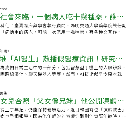
冒藥當場被沒收銷毀。此外，台灣人赴日常購買的「EVE止痛
呼吸脈搏。男生見狀立刻衝上前，在報警後徵得現場少女的母親
管制名單，引發網友熱議與關注。一名在南韓擔任領隊的網友近
cast
救行動。為了確保CPR胸外按壓位置準確且深度足夠，男生解
齡社會來臨，一個病人吃十幾種藥，誰來
s上發文提醒，依據南韓《麻醉品管理法》規定，部分日本常見成藥
，持續按壓10到15分鐘。直到救護車抵達，少女幸運地恢復呼
」（Dihydrocodeine）或「右美沙芬」
員亦大讚男學生處置得宜。豈料數小時後，少女的父親致電怒斥
專科化？臺灣臨床藥學會執行顧問、陽明交通大學藥學院兼任副
推動藥師專科化的契機
thorphan）等成分，可能因具成癮風險而被列為管制藥品。其中，
」，質疑他在CPR期間觸碰女兒胸部，揚言要以「強制猥褻
，「病情重的病人，可能一次就用十幾種藥，有各種交互作
「大正百保能感冒藥」部分種類也包含相關成分，因此禁止旅客
反咬施救者勒索巨額和解金除了指控性騷擾，女生父親更聲稱女
數據顯示，專科藥師的介入可縮短病人的錯誤用藥（MAE）比
提醒計畫赴韓民眾務必事先確認藥品成分，以免遭海關查扣。原
肋骨骨裂」，揚言會提交傷害診斷書，向男學生勒索500萬至800
再入院率，尤其在重症加護（ICU）、癌症、感染等複雜的照
發生同事帶團期間，有旅客抵達釜山入境時遭南韓海關鎖定檢查
男學生隨後確實收到警方的到案通知書，他無奈且痛心地在網上
議台灣可借鏡韓國經驗，由學會先推動考試認證，當體系成熟
康知識+
現攜帶一盒「大正百保能感冒藥」，最終遭海關沒收並現場銷
堆「AI醫生」散播假醫療資訊！研究員
自己的夢想是成為消防員，如今卻面臨毫無根據的指控，深怕這
法制化，讓專科藥師的專業，能在臨床中照顧更多病人。🎧立
提醒，民眾出國若有攜帶藥品需求，建議可事先前往家醫科就
下前科，徹底毀掉人生。網友群起撻伐事件迎來大反轉事件在網
播放鍵↓專科藥師介入可降錯誤用藥、縮短住院天數專科藥師會
處方，並於出國時隨身攜帶藥品與處方箋，以便遇到海關查驗時
成為我們日常生活中的一部分，包括智慧型手機上的人臉辨識、
真偽
引起韓國網民公憤，大批民眾群起聲討這位父親恩將仇報。網友
物進行完整回顧(review)，識別可能的問題，再交由團隊解
免不必要的麻煩。事實上，南韓自2025年4月起已將部分常見
圖路線優化、聊天機器人等等，然而，AI技術似乎令原本就資
「在緊急情況下救人還要被反咬，以後誰還敢挺身而出？」、
，在重症加護病房裡，病人的病情變化快且常使用鎮定劑、升壓
圍，除了「大正百保能感冒藥」外，許多台灣旅客赴日旅遊時經
界更是真假難辨，甚至輕易就能創作出一部「虛擬醫師」講解專
看到快死的人也只能假裝沒看到走掉的世界」。也有不少人指
藥複雜，專科藥師可以確保劑量精準、適合的給藥天數，加上避
止痛藥」部分產品也受到限制。由於部分EVE止痛藥含有「丙烯異
自韓國、就讀東京大學的醫學人工智慧研究員Karis，就解釋他
來就極易造成肋骨骨折，父母竟以此為由勒索賠償，簡直厚顏無
升救治成功率。癌症病人因為免疫功能常受抑制且化療毒性大，
lisopropylacetylurea）成分，被韓方認定為具有抗精神性藥物
在醫學領域，並識別假醫療資訊的方式。人工智慧推動醫療保健
老養生
大的輿論壓力與警方的深入調查，這宗荒謬的案件終於水落石
助處理各種副作用和毒性，改善病人的癒後和生活品質。在感染
和女兒合照「父女像兄妹」他公開凍齡日
旅客攜帶入境南韓，提醒民眾出國前應事先確認藥品成分與當地
即使AI技術存在不少爭議，但我們也不需要將人工智慧視為全
在論壇更新進展，表示經過警方調查後，自己已獲「無嫌疑」結
據病菌培養結果，建議醫師降階或升階使用抗生素，不僅對症下
關稅廳也曾提醒，若旅客違規攜帶相關藥品入境，海關可依法進
是設法讓它們成為實現目標的工具。以醫療領域來說，如果專家
不起訴處分，成功洗刷冤屈。而該名企圖藉機索賠的父親不僅沒
藥性的發生。「專科藥師的介入是增加人力，但是其實得到的經
就算上了年紀，仍能保持健康活力，近日韓國有位「凍齡歐巴」
銷毀處理，若涉及較嚴重情節，甚至可能面臨刑事調查。過去韓
攜手合作，進行醫療和藥物研發，就能期待實現「精準及時的醫
前反而因涉嫌「妨礙公務罪」，被警方正式立案調查。延伸閱
於投入所需的成本」張豫立篤定地說。除了可減少高昂的後續醫
外媒也爭相報導，因為他年輕的外表讓你聽到他實際年齡時，一
報導，有民眾赴日購買EVE止痛藥後返韓，入境時遭海關認定
生短缺與減輕從業人員負擔」、「降低醫療成本」和「延長健康
紅路線行奪命野山困4天彈盡糧絕消防翻越斷崖解救內地女大學
物使用效率之外，其實也能節省醫事人力成本，例如在國外，受
。和62歲父親拍照被網友質疑：真的不是兄妹？一名韓國網紅
性成分，除需填寫相關聲明外，藥品也遭沒收銷毀，並留下違規
現在不少醫院逐步導入智慧設備與客服系統，尤其是分析醫學影
同學施救20多處傷需打狂犬病疫苗文章授權轉載自《香港01》
師擁有一定的處方權力，能處理基礎的專科問題，為醫師省下大
群上分享和父親的合影，畫面開頭右方戴著眼鏡的斯文男子就是