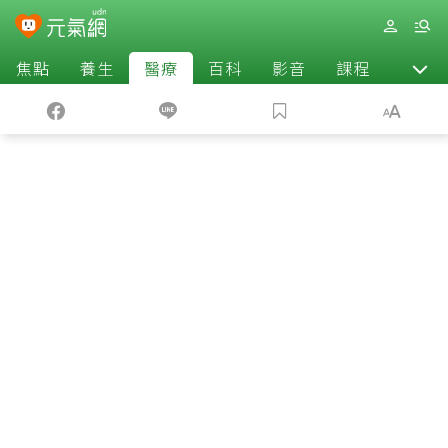
焦點
養生
醫療
百科
影音
課程
退休