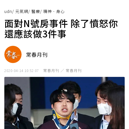
udn
/
元氣網
/
醫療
/
精神．身心
面對N號房事件 除了憤怒你
還應該做3件事
常春月刊
常春月刊 ／ 常春月刊
2020-04-14 10:52:07