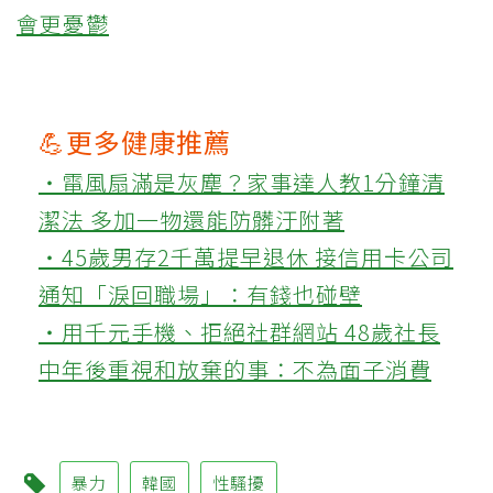
會更憂鬱
💪更多健康推薦
‧電風扇滿是灰塵？家事達人教1分鐘清
潔法 多加一物還能防髒汙附著
‧45歲男存2千萬提早退休 接信用卡公司
通知「淚回職場」：有錢也碰壁
‧用千元手機、拒絕社群網站 48歲社長
中年後重視和放棄的事：不為面子消費
暴力
韓國
性騷擾