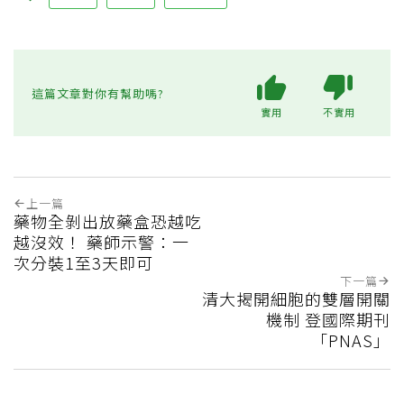
這篇文章對你有幫助嗎?
實用
不實用
上一篇
藥物全剝出放藥盒恐越吃
越沒效！ 藥師示警：一
次分裝1至3天即可
下一篇
清大揭開細胞的雙層開關
機制 登國際期刊
「PNAS」