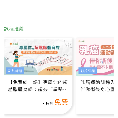
課程推薦
影片課程
影片課程
【免費線上課】專屬你的超
乳癌運動訓練入門
燃脂體育課：超夯「拳擊有
伴你術後身心靈
氧」高壓族在家釋放壓力無
上影音課）
免費
負擔
特價