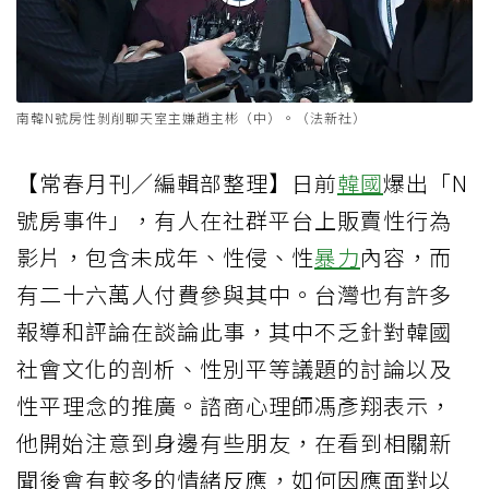
南韓N號房性剝削聊天室主嫌趙主彬（中）。（法新社）
【常春月刊／編輯部整理】日前
韓國
爆出「N
號房事件」，有人在社群平台上販賣性行為
影片，包含未成年、性侵、性
暴力
內容，而
有二十六萬人付費參與其中。台灣也有許多
報導和評論在談論此事，其中不乏針對韓國
社會文化的剖析、性別平等議題的討論以及
性平理念的推廣。諮商心理師馮彥翔表示，
他開始注意到身邊有些朋友，在看到相關新
聞後會有較多的情緒反應，如何因應面對以