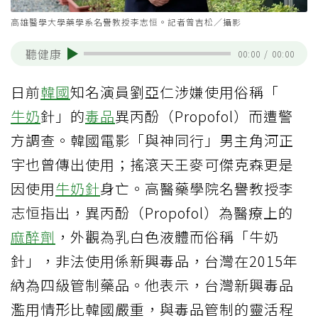
高雄醫學大學藥學系名譽教授李志恒。記者曾吉松／攝影
聽健康
00:00
/
00:00
日前
韓國
知名演員劉亞仁涉嫌使用俗稱「
牛奶
針」的
毒品
異丙酚（Propofol）而遭警
方調查。韓國電影「與神同行」男主角河正
宇也曾傳出使用；搖滾天王麥可傑克森更是
因使用
牛奶針
身亡。高醫藥學院名譽教授李
志恒指出，異丙酚（Propofol）為醫療上的
麻醉劑
，外觀為乳白色液體而俗稱「牛奶
針」，非法使用係新興毒品，台灣在2015年
納為四級管制藥品。他表示，台灣新興毒品
濫用情形比韓國嚴重，與毒品管制的靈活程