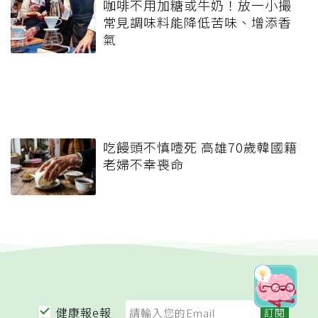
咖啡不用加糖或牛奶！放一小撮
常見調味料能降低苦味、增添香
氣
吃饅頭不慎噎死 高雄70歲韓國籍
老婦不幸喪命
健康報e報