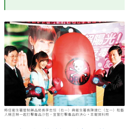
時任衛生署管制藥品局長李志恒（右一）與衛生署長陳建仁（左一）和藝
人楊丞琳一起打擊毒品沙包，宣誓打擊毒品的決心。本報資料照