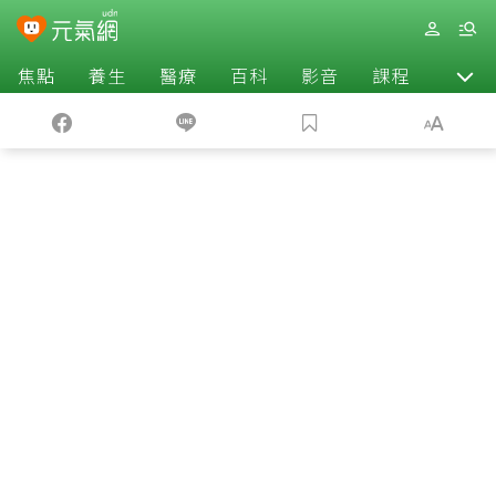
焦點
養生
醫療
百科
影音
課程
退休