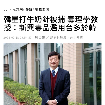
udn
/
元氣網
/
醫聲
/
醫聲要聞
韓星打牛奶針被捕 毒理學教
授：新興毒品濫用台多於韓
聯合報 ／ 記者林琮恩／台北報導
2023-02-18 09:54:57