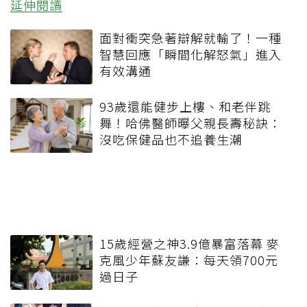
延伸閱讀
面對衝突急著辯解就輸了！一種
智慧回應「瞬間化解怒氣」進入
有效溝通
93歲還能健步上樓、和老伴跳
舞！哈佛醫師曝父親長壽秘訣：
沒吃保健品也不追養生潮
15歲經營之神3.9億暴富落幕 麥
克風少年蘇友謙：每天領700元
過日子