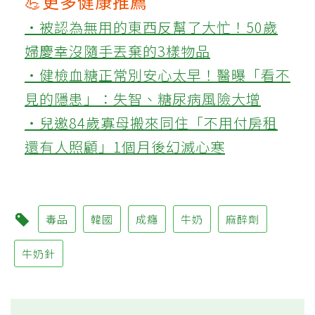
💪更多健康推薦
‧被認為無用的東西反幫了大忙！50歲
婦慶幸沒隨手丟棄的3樣物品
‧健檢血糖正常別安心太早！醫曝「看不
見的隱患」：失智、糖尿病風險大增
‧兒邀84歲寡母搬來同住「不用付房租
還有人照顧」1個月後幻滅心寒
毒品
韓國
成癮
牛奶
麻醉劑
牛奶針