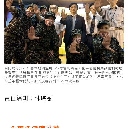
為防範青少年在暑假期間濫用FM2等管制藥品，衛生署管制藥品管制局過
去曾舉行「舞動青春 拒絕毒害！」向毒品宣戰記者會，身著迷彩服的青
少年代表與時任局長李志恒（後排右三）共同宣誓加入「反毒軍團」，也
希望年輕世代共同加入反毒行列。 本報資料照
責任編輯：林琮恩