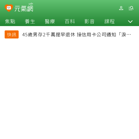
焦點
養生
醫療
百科
影音
課程
退休
45歲男存2千萬提早退休 接信用卡公司通知「淚回
快訊
職場」：有錢也碰壁