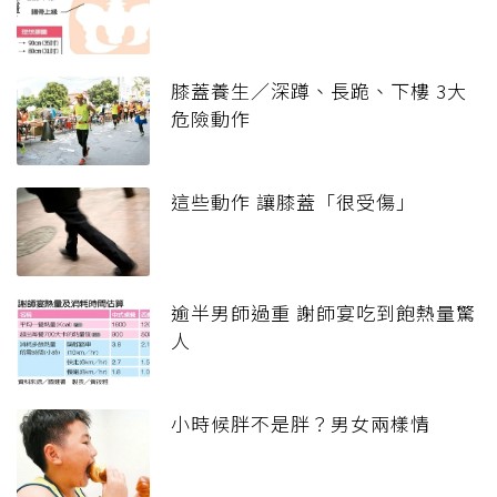
膝蓋養生／深蹲、長跪、下樓 3大
危險動作
這些動作 讓膝蓋「很受傷」
逾半男師過重 謝師宴吃到飽熱量驚
人
小時候胖不是胖？男女兩樣情