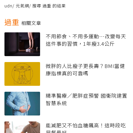
udn
/
元氣網
/
搜尋 過重 的結果
過重
相關文章
不用節食、不用多運動…改變每天
這件事的習慣，1年瘦3.4公斤
微胖的人比瘦子更長壽？BMI當健
康指標真的可靠嗎
精準醫療／肥胖症預警 國衛院建置
智慧系統
能減肥又不怕血糖飆高！這時段吃
早餐最好