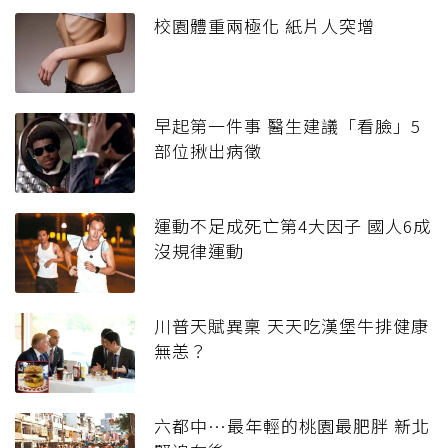
校園體重兩極化 紙片人突增
早起第一件事 醫生建議「看臉」5
部位揪出病徵
運動不足成死亡第4大因子 國人6成
沒規律運動
川普天賦異稟 天天吃漢堡牛排健康
無恙？
六都中…最年輕的桃園最肥胖 新北