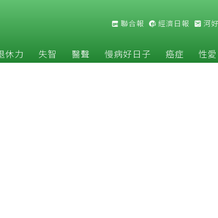
聯合報
經濟日報
河
退休力
失智
醫聲
慢病好日子
癌症
性愛