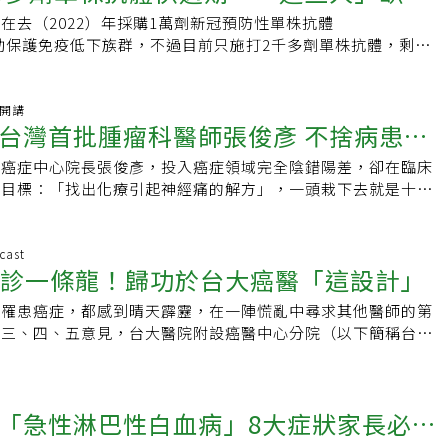
診和病人詳談後，病人轉診到腫瘤內科，在11月底住院做電腦
，頭痛約占六至七成，高血鈣、腎功能不良約各占三成。滕傑林
固定每3個月回診至今。TTP檢驗酵素預防給藥 台灣醫師竟越
我一輩子的貴人。
在去（2022）年採購1萬劑新冠預防性單株抗體
！
片，病理報告結果證實是黑色素癌肺轉移，後續將在本院腫瘤內
髓瘤第一線治療最好方式是自體幹細胞移植，但國內僅20%患
傑林坦言，目前患者回診僅是一般抽血，不像義大利部分醫院是
d」，助保護免疫低下族群，不過目前只施打2千多劑單株抗體，剩餘7
門診時，我為了安撫病人情緒，安慰病人這不一定是癌症轉移，
指出，自體幹細胞移植後，若搭配抗CD38單株抗體標靶治療，
ADAMTS13酵素，一旦數值開始往下掉，即使尚未出現症狀，
在今（2023）年11月30日後過期、報銷，引發媒體關注。台灣
科醫師的意見，他贊同我的作法，並提到：「讓病人分階段摔下
療患者，18個月疾病不惡化存活時間高達八成，且九成患者可
性治療，甚至是縮短恢復時間的新藥；若有需要，酵素檢驗亦可
長王復德認為，目前單株抗體的施打量只有1/4，依現在的施打
而不是一次重摔，可能會讓病人比較好接受」。在今天這場討論
不會惡化，生活品質大幅改善。👉🏻【更多精彩內容】2023癌
算新藥進入台灣，現在國內酵素檢驗一次耗時一週、要價幾萬
月30日的確可能打不完，而目前還有許多免疫低下病患因適應症
袖開講
叮嚀了一句話：「捧得高，摔得重。」我顧慮到病人情緒把話講
🏻
大利那樣預防性投藥早期治療。」滕傑林也說，台灣TTP治療
台灣首批腫瘤科醫師張俊彥 不捨病患化
費單株抗體，與美國等其他國家相比，台灣單株抗體適應症的範
不會反而讓病人抱有不切實際的希望，當病理報告證實這是惡性
「論質計酬」流程，意即針對同一種疾病相同複雜程度，醫院不論
等其他國家則比較寬鬆，因此呼籲逐步放寬單株抗體適應症範
人會不會更難以接受？尤其是老師提到，病人有時會只聽進自己
北癌症中心院長張俊彥，投入癌症領域完全陰錯陽差，卻在臨床
念鑽研，10年開花結果
式、住院天數多寡，健保的給付都一樣，「但檢驗、治療，或者
刃而解。新冠疫苗＋單株抗體 免疫低下族群更受保護研究顯
抓住救命稻草一般，把「可能不是轉移」聽作「不是轉移」，當
的目標：「找出化療引起神經痛的解方」，一頭栽下去就是十多
房觀察，都會衝破DRGs的上限，等同醫師做越多賠越多，這也
者、接受器官移植族群等因免疫力低下，即使施打新冠疫苗，體
確定時，下一次、下一位跟病人解釋的醫師可能會遇到困難，病
年開花結果，找到具潛力的藥物。張俊彥去年十月底接任院長
效果。」因此，滕傑林認為，TTP須先從DRGs中獨立出來，而
30%-50%，因此需要多加預防性單株抗體，才能得到更多保
明有醫生跟我說過不是轉移，怎麼這一次又説是轉移？這是我們
體系完成更多癌症研究，拓展實力。張俊彥曾任三軍總醫院腫瘤
無法被認列為罕見疾病，那政府是否有可提供其他資源患者？
費單株抗體對象為以下六大族群：‧曾在一年內接受器官移植、
注意的。在這次討論中，指導老師帶領我們討論了「如何告知壞
癌症研究所所長、國衛院生技與藥物研究所所長、成大醫學院院
cast
要像義大利這樣可以及時幫助患者，國家必須改變對衛生政策的
者。‧在接受器官移植或血液幹細胞移植後有急性排斥現象
面的「SPIKES」模式與「SHARE」模式開始，到告知方式的
看診一條龍！歸功於台大癌醫「這設計」
，其經歷都與「癌症」相關。台灣腫瘤科醫師 他是首批當初張
是全有全無制度，鄰近日本是部分負擔，新加坡是強迫健康儲
接受CAR-T治療或B細胞清除治療者。‧嚴重先天性免疫不全患
重v.s.晚一點摔下來」，最後討論到醫病關係中，在告知壞消息
完全是誤打誤撞。在醫療專科化剛起步的年代，腫瘤科的前身是
討改進，才能讓重病患者及時得到處置。」想知道更多？歡迎加
病卡。‧具有重大傷病卡的血液腫瘤病患。‧感染人類免疫缺乏
己罹患癌症，都感到晴天霹靂，在一陣慌亂中尋求其他醫師的第
幫助病人，讓病人可以度過壞消息的衝擊。這些討論的內容將在
的冷門科系，他不想投入競爭極強的外科領域，選擇了血液科，
屬成立的病友團體「十三分之一罕見血液病友聯誼會 - 血栓性血
疫細胞CD4小於200cells／mm3。其他施打條件還包括‧成年
第三、四、五意見，台大醫院附設癌醫中心分院（以下簡稱台大
呈現。責任編輯：吳依凡
科，成為現代的顯學。他是三總第一批的腫瘤科醫師，也是台灣
TP」
重達40公斤以上者。‧六個月內沒有感染Covid-19者。‧一周
正在嘗試「癌症治療一條龍」計畫，院長暨中華民國癌症醫學會
醫師。三總看診期間，癌症患者一年比一年多，看到患者化療後
19感染者沒有接觸史等。建議放寬公費單株抗體適應症 讓更多病患
出，已先針對肺癌進行多科整合門診，就是將治療所需科別，如
他相當苦惱，特別是化療後的神經痛，用盡各種方式都無法改善
國家衛生研究院（National Institutes of Health，
腫瘤科、血液腫瘤科的門診，集中在同一個時段，減少病人在不
患化療神經痛 動念研究十多年前，一位罹患肺癌的女性患者，
「急性淋巴性白血病」8大症狀家長必須
，只要正在接受化放療治療的實體腫瘤病患即可施打，對於正在
加速診斷、協助規劃往後療程。楊志新表示，癌症患者剛診斷
的手部神經痛，每次門診都說：「醫師，我的手好麻、好痛！」
療的器官移植者或血液幹細胞移植者，並無設定年限，台灣若能
結果是否正確，決定四處求醫；即使治療一段時間，患者或對藥