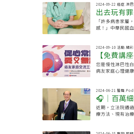
界長期缺乏適合
快樂的生活，對
2：常吃高度加工
胞，就翻轉病人
2024-09-22 癌症.淋
提供關鍵依據，
鼓勵其他病友「
出去玩有罪
加工食品，這些
療法目前健保給付
療研究與國際接
會選擇自己想要的
糖、高鹽、多添
就會影響檢測結
庫具備三大優勢
「許多病患家屬
身心支持
生命力 7旬翁穩
慣3：油反覆用多
有時候染劑的濃
性與可追溯性，
感！」中華民國
血液腫瘤疾病現任
實，油脂經高溫
人員壓力很大，
標準化的臨床資料管
家豪觀察到，白
科 臨床助理教授
長期下來同樣提
物標記 非療效唯
同機構的資訊；此
受的壓力，也常
合醫院血液腫瘤科
癌，雖然病因複
準，再用藥申請
變異解析的準確度
餐，都會內疚、
2024-09-10 活動.精
是重要因素。不
惡化。蘇柏榮指
【免費講座
缺隨著科技發展，
引導者，讓病患
淨，但用的次數
患者的治療效果
出，國家衛生研究
變身大野狼，壓
用油並非不可行，
效後的病人，本
您是慢性淋巴性白血
(CLL)
級電腦「國衛一
種，病程差異很大
油煙機還有一個
是否給付的標準
病友家庭心理健
加上近期醫療人力
例，這種白血病 
機。廖繼鼎指出
轉患者治療的命運
其照護者的心理
提供個人化的治
開」不太一樣。
做法應該是：煮飯
醫界齊發聲年輕
且相互影響的。
多家醫院合作，以
中，有些可以達
完全排出。千萬
用在癌症治療上
護者努力陪伴著
2024-06-21 醫聲.Pod
與台大團隊合作開
慢性心理壓力為
水，或懶得一直
🎧｜百萬
實數據的實證醫
癌友雙向守護彼
癌前病變篩檢，
即所謂的「大野
護理師譚敦慈曾
很多癌症給付條
亞太心理腫瘤學
果，幫助患者及
工作請假頻繁、
近期，立法院通
這麼建議
些有毒物質，如
際治療指引，癌症
距」癌友家庭心理
雖然目前本土基
生，對家庭生活
療方法、現有治
要清洗一次鍋子，
檢測當成用藥的
專業團隊透過設計思考
保，但仍有許多
患家人的身心健
帶來多少療效呢
檢許多人覺得還
會。立委劉建國
對話，訴說彼此
能給付，限制了
示，門診中，不
灣癌症基金會執
許多癌症早期無
現在治療端也有
求。本次將以慢性
範圍，同時立法
力。一旦病患身
選項，須了解其
2024-06-18 寵物.照