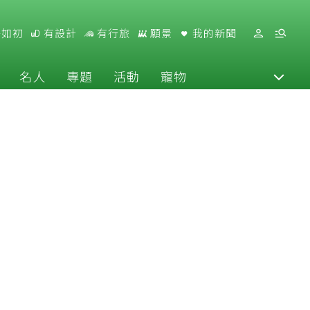
好如初
有設計
有行旅
願景
我的新聞
名人
專題
活動
寵物