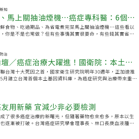
轉移，治療風險將會大大提高！也因此瀰漫性大B細胞淋巴癌被
讓自己忙一點、不要胡思亂想」。至今，她的用藥並無出現重大
病 (one-shot disease)」，一線治療務必要全力以赴！為
癌新知
反應，生活品質皆維持正常，腫瘤病灶也獲得控制。晚期肺癌治
、馬上關抽油煙機…癌症專科醫：6個省
充分認識瀰漫性大B細胞淋巴癌，精準挑選合適的治療策略，癌
謹慎以對國立成功大學醫學院附設醫院腫瘤醫學部腫瘤內科主治
別邀請到臺大醫院血液腫瘤科黃泰中醫師出席，帶領病友認識常
康女士的主治醫師，李純慧分析，在晚期肺腺癌病患族群當中，
新鮮食物、吃過期品、為省電煮完菜馬上關抽油煙機…這些看以
讓你省出癌症
新治療趨勢，更安排線上QA時段，讓醫師即時為病人解答！⏰
異，目前有不少相對應的標靶藥物可以使用，而也因為使用標靶
為，你是不是也常做？但有些事情其實很要命，有些錢其實省不
9/18 (四)，晚上 8 點📌主辦單位：癌症希望基金會👨‍⚕️與會專
現抗藥性，有需要換藥的可能。因此，醫師為病患擬訂醫療計畫
6種致癌的「省錢習慣」，這些看似無害的節儉行為，可能會讓
腫瘤科 黃泰中醫師歡迎在討論區留下您的問題，或直播時於聊
思考每一線治療有哪些治療選項、各線治療可以如何運用「接
6種致癌的「省錢習慣」你是否常為了省錢，而在飲食和生活習
機會讓醫師預先回答唷！直播連結：
而延續下去」，以及「病患若需要使用新藥，有沒有新藥臨床試
挑便宜的東西吃、避開要花錢的事？林口長庚醫院血液腫瘤科醫
症防治
症論壇／癌症治療大躍進！國衛院：本土基
環節，最重要的目的是要盡可能延長病患的整體存活期，並為病
Tube頻道《出神入化廖醫師》影片中分享，身為癌症專科醫生，
機會，所以「每一顆藥，都不能亂用」！接棒用藥，可幫助延展
，他看過太多省錢省出病的案例。他點出以下6個生活中常見但危
聯台灣十大死因之首，國家衛生研究院明年30週年，正加速推
製化治療
癌EGFR標靶藥物為例，這類藥物包括第一代、第二代及第三代
為與習慣，很可能埋下你日後的健康危機，讓癌症悄悄找上門。
5月建立台灣首個本土基因資料庫，為癌症研究與治療帶來重大
些病患在第一線治療時使用第二代標靶藥物，經過一段時間，藥
不新鮮食物、過期品許多省錢的人最常省的就是飲食花費。例如
研究院院長司徒惠康表示，「建立符合台灣族群特性的癌症基因
時可再驗癌細胞基因型態，若發現有特定突變點「T790M」，
已經不新鮮的蔬果；以為一次買多比較省，但放冰箱又常放到過
補長期以來過度依賴歐美研究數據的落差。」目前資料庫已累積
三代標靶藥物，治療便可以延續下去。談到康女士的治療狀況，
不得丟拿來吃的食材；食物沒完全壞掉，切掉發霉壞掉的部份其
基因組數據，涵蓋高發癌症，如：肝癌、胰臟癌、胃癌等超過12種主
EGFR基因突變的晚期肺腺癌病患若使用第二代標靶藥物，平均
隔夜的剩菜剩飯也容易有腸胃道問題，尤其綠葉蔬菜隔夜後亞硝
癌友用新藥 宜減少非必要檢測
「分子腫瘤醫學團隊」MTB（Molecular Tumor Board）
4個月出現抗藥性，但康女士已用藥約8年，病情一直維持穩定，
長期攝取則會增加消化道癌症風險。廖繼鼎警告，這些做法都可
讓醫師與生物、病理學家共同為病患制定最佳治療方案。司徒惠
推測原因可能是康女士總是非常樂觀、正向，且專注工作、生
，因為食物一旦發霉，極可能產生「黃麴毒素」一級致癌物，長
，成了很多癌症治療的新曙光，但隨著藥物愈來愈多，原本以生
料庫的特色在於數據整合，涵蓋臨床診斷、影像數據、生化檢
兒子、親友的支持，搭配持續接受專業治療，所以可以有這樣的
肝癌風險。而壞掉的食物當中許多黴菌的菌絲是肉眼看不到，僅
據也逐漸被打破。台灣癌症研究學會理事長、林口長庚血液腫瘤
基因變異分析，且包括：肺癌、肝癌、口腔癌、卵巢癌、泌尿道
棄希望，就可以繼續工作、賺錢！康女士聊到她未來的夢想、規
分根本無法避免危害。至於過期食物則容易滋生細菌，導致腸胃
指出，「目前健保給付標準仍依生物標記PD-L1表現量而定，
過12種主要癌症類別，並計畫持續擴充至更多類型。尤其醫學
望有一天可以「來一趟環島旅行」，也期待兒子未來擁有幸福、
腸胃功能，長期間接削弱免疫力，提升癌症發生機率。省錢習慣
染劑及不同的檢測方式，檢測結果落差極大，常見一兩顆腫瘤細