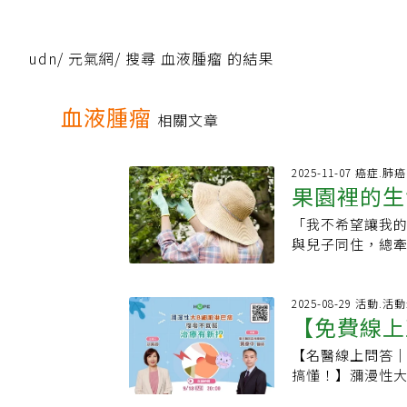
udn
/
元氣網
/
搜尋 血液腫瘤 的結果
血液腫瘤
相關文章
2025-11-07 癌症.肺癌
果園裡的生
「我不希望讓我的
崗位
與兒子同住，總
罹患晚期肺癌，
次來回醫院車程要
治醫師印象深刻
2025-08-29 活動.
【免費線上
震驚。有一次，
癌，當時仔細回
【名醫線上問答｜
不氣餒！治
沒料到是肺癌造
搞懂！】瀰漫性大
約8年時間。在這
且侵襲速度快，
間回診，並且在