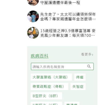
看更多
最新文章
沒人想碰的苦工就讓AI來！鴻海
團隊駐醫院找痛點 用科技讓醫療
更有溫度
糖尿病前期怎麼救？美國心臟協
會研究推「1夢幻水果組合」 酪
梨加它改善血管功能
桃園平鎮傳出80多歲夫弒妻案
家人發現緊急報案、警方調查中