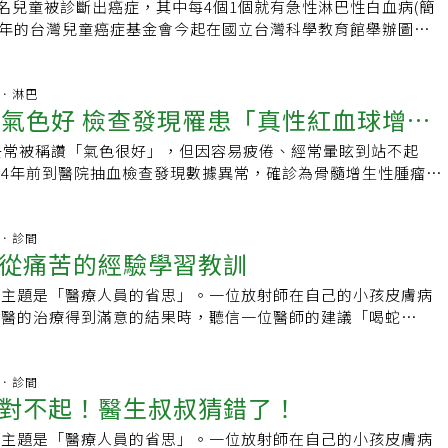
使用，但藥物完全沒效，卻還是要給藥，後來這位患者手的麻痛
0名兒童被診斷出癌症，其中每4個1個就有急性淋巴性白血病(簡
標準，與國際趨勢接軌，便可讓更多免疫低下族群受惠，單株抗
進而不信任醫師，最終仍出走他處。但他提醒，「有些人病急亂
已經影響生活。那時他開始思考，有沒有辦法為這些患者做一些
立40年的台灣兒童癌症基金會今起在國立台灣科學教育館舉辦圖文
到過期。近來，由於輕症、隱性確診的病患增多，許多人並不知
或找密醫，可能因此延誤病情。」「癌症不是一個疾病，而是很
研究不容易，第一次嘗試宣告失敗，在國衛院癌症研究所所長
8大症狀，若能及早就診，現在平均治癒率達8成，今年4月起台
內有沒有感染新冠病毒，也不知道自己身邊的親人、朋友是否曾
。」楊志新說，癌症患者所需治療不盡相同，建議患者在懷疑或
還是失敗，到成大擔任醫學院院長，終於蒐集到各種資源，加上
治療，可治癒1、2成病情復發難治的孩子。兒癌衛教大使、新
、感染，而這些項目都被列為公費單株抗體施打必要評估條件，
大型醫院的多專科團隊協助規劃治療，降低對個人、家庭、工作
，持續進行研究。經過十年，終於有結果。張俊彥說，某些患者
別到場表示支持，鼓勵闔家來看展，他說「家長對各種狀況都有
血液．淋巴
類規定，實在是必要性不大，如果放寬以上限制，對免疫低下族
立即收聽 按右下角播放鍵↓台大醫院日式設計藏玄機 成整合門診
讚氣色好 檢查發現罹患「真性紅血球增生
內特殊基因，才會出現化療後的神經痛。再經過六、七年找尋可
遇到問題就勇往直前面對，相較之下沒睡飽都算小事了！」兒童
根據食藥署資訊，單株抗體需要重複給藥，以持續預防COVID-
993年成立的腫瘤醫學部為例，雖以內科為主，但也邀請放射腫
藥物，在今年找到具有潛力的合成藥物，並申請專利，將論文發
、和信治癌中心醫院小兒血液腫瘤科醫師陳博文表示，pALL好
6個月投予一次」保護力才能持續下去。如果免疫低下族群需施打
師加入團隊，「台大醫院是比較日式的門診型態，醫師會在後走
去常被稱讚「氣色很好」，但因容易疲倦、經常暈眩到站不起
」 (Journal of Medical Chemistry) 中。後續開始臨床
，發病高峰在2到3歲，「我自己就有兩個孫子在這年齡，可想見
就必須施打兩次。王復德表示，對於有意願施打單株抗體的免疫
，若看診當下有需求，亦可以在隔壁診間找其他醫師討論。」楊
4年前到醫院抽血檢查發現數據異常，確診為骨髓增生性腫瘤當
到最終的結果。張俊彥接任台北癌症中心最重要任務，結合北醫
庭衝擊有多大。」pALL的孩子骨髓不正常，製造出生長快速的
也可考慮放寬一年施打兩劑公費單株抗體，讓保護力持續、不中
院整合門診制度約領先國健署推行的癌症診療品質精進計畫10
球增生症」，恐有更高罹患中風、心肌梗塞機率，所幸後續透過
醫院的臨床研究，目標走向醫學中心，臨床研究是基礎，同時得
正常白血球、紅血球、血小板減少，也會侵犯淋巴組織，導致孩
萬變 施打單株抗體須把握當下時機王復德也提醒，除了剩餘公
進台大癌醫中心的設計。目前台大癌醫中心設有肺癌、乳癌等癌
狀，如今還能照常活動。嘉義長庚醫院血液腫瘤科主治醫師陳志
而備受討論的mRNA疫苗，原本研究目標是作為癌症疫苗，但
症狀。陳博文指出，紅血球減少會導致「蒼白疲勞虛弱」，癌細
1月30日後過期，病毒株也可能隨時產生變異，一旦產生新病毒
集結腫瘤內、外科、胸腔內科、放射腫瘤科，甚至是眼科、皮膚
生性腫瘤疾病的原因，是骨髓造血幹細胞基因突變、導致骨髓造
杏林．診間
冠疫苗，未來癌症疫苗的研發將是癌症研究領域的重頭戲。養生
會導致「淋巴結出現觸壓無痛感的腫塊」，白血球及免疫系統異
大量蔓延，現在的單株抗體便派不上用場，所以必須趁現在，也
從痛苦的經驗學習教訓
專業的醫師在同一區塊、同一時間看診，各診間前門為患者等候
生，除了真性紅血球增生症（PV），還包括原發性血小板增生
回家 減量飲食早睡早起北醫大台北癌症中心院長張俊彥說，工作
名發燒」，血小板減少會導致容易「瘀青和血流不止」。陳博文
有保護效果時盡快施打，對免疫低下族群才有益處，如此才不會
至另一區塊。「我們會視病人不同狀況進行多科討論，例如疑似
發性骨髓纖維化（MF）等。陳志丞表示，台灣缺乏完整資料統
再突破，就會想換一份工作。接受新挑戰，總會有各式各樣的壓
時腋下和鼠蹊部可能會有一、兩公分的小腫塊，壓了會痛，但
的主題是「醫療人員的省思」。一位放射師在自己的小孩皮膚病
我，若需要開刀可以到隔壁找副院長陳晉興一起討論；若需要放
症登記資料顯示，骨髓增生性腫瘤病患從2015年一年新增264
的方法，就是「提前把工作做完」，不把工作帶回家；休假時，
腫塊不同，不但明顯比較大顆，壓了也不會痛。此外，疾病可能侵
西醫的治療得到滿意的結果時，聽信一位醫師的建議「喝蛇
林峰銘醫師商量；另外也能跟胸腔科主任施金元確認是否容易拿
一年新增559人，五年間成長一倍，推算骨髓纖維化粗發生率為每
和朋友聊聊天，就是他的紓壓養生法。無論是工作、生活，都要
皮膚紅疹」，可能侵犯肝臟、脾臟、腸胃道淋巴結，所以孩子可
半疑，但愛兒心切，就試了這方法居然得到根治，也因此回想自
。」楊志新說明，整合門診減少醫師及患者等待照會的時間，不
。陳志丞說，骨髓增生性腫瘤症狀除了容易疲倦、夜間盜汗、搔
才能在壓力中找到快樂的方式。工作減壓是很重要的事，能幫助
」、「食慾不佳」。骨髓中有不正常的淋巴細胞，也會導致「骨
是西醫確證有效的睡姿、飲食方面的改變可能有助於尿道結石的
情細節，患者也能參與討論，達成醫病共享決策。除了當下在診
減輕、耳鳴、頭痛、失眠，患者還可能伴隨有脾臟腫大，有些人
張俊彥的工作減壓原則是「絕對會把事情提前做完」，拖延只會
，醫師觸診可能會壓小腿脛骨、胸骨，病童可能一壓就會痛。上
科醫師想起自己二十幾年前沒有救活的病人，寫出自己當時可能
杏林．診間
新表示，其實醫師看診前便已做足功課，或和多專科團隊交換意
不振、體重減輕。且因為血液太濃稠，患者可能因血液循環障
按部就班完成，不僅能讓同事好做事，自己內心也舒服，回家也
對不起！醫生叔叔猜錯了！
，陳博文建議家長可帶孩子找小兒科或血液腫瘤科醫師做進一步
的省思令人佩服，我們也邀請一位在美國的資深腫瘤科醫師對這
人不同的腫瘤特性，量身訂做個人化的療程，包含治療策略、衛
視力模糊、手麻腳麻等症狀。由於此病不常見，症狀也不具特異
工作沒做完而焦慮。不過這不一定適合每個人，他說，找到快樂
家長警覺性高，如果醫師夠細心，通常發病後3、4個月內就能
做的客觀的評論。醫療團隊能有機會以更開放的態度檢視其他醫
，治療之餘，還不忘給予患者與病家心理支持。他坦言，患者數
國家此類疾病患者，從出現症狀到就醫確診竟要2年時間，且超
的主題是「醫療人員的省思」。一位放射師在自己的小孩皮膚病
得先認識自己。過去他曾著迷打高爾夫球，但每一次開球都是凌
也已經從40年前的30%提高到80％以上。但要是遲遲沒有就醫