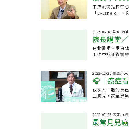
移，在整型外科門
血症狀約占七成
發，此次痊癒後就
救我一命，他是
中央疫情指揮中心
護卻不能打
斷層導引肺部切
說，目前多發性骨
做越賠錢？但滕
「Evushel
科進行治療。在
者進行移植，統計
每6個月檢驗一次
千多劑單株抗體將
事後問過整型外
相較未使用標靶治
也會先給予預防
感染症醫學會理事
來，有個緩衝，
以存活約3年，病情
急件處理。「就
速度，到今年11
2023-03-18 醫聲.領
會上，指導老師
症高峰論壇線上策展
元，難以達到像義
院長講堂／
限制無法施打公
得比較好聽，會
是走健保DRGs
圍較緊縮，美國
腫瘤的轉移，病
台北醫學大學台
療神經痛動
採用何種治療方
圍，問題才會迎
想聽的部分，像
工作中找到從醫
讓患者住在加護病
示，血液腫瘤患
惡性轉移的結果
年，研究也在今
影響到病人的治療
內抗體濃度也只有
人會覺得上次明
後，盼能助北醫
目前後天性TTP
護。目前台灣公
在病情解釋時要
科主任、國衛院
2022-12-23 醫聲.Pod
「醫界認為，若
血液幹細胞移植
消息」。從理論層
🎧｜癌症
長及成大副校長等
看法，台灣健保
者。‧曾在一年內
討論「捧得高摔得
俊彥投入腫瘤科
蓄，政策上的檢
者且持有重大傷
很多人一聽到自
之外，我們如何
血液科，是當年
入TTP患者及家
病毒（HIV）且免
二意見，甚至是
後續兩篇文章中
後來又分出腫瘤
小板低下紫斑症T
人或12歲以上且體
癌醫中心）目前
第一批的腫瘤科
內與Covid-
理事長楊志新指
產生的副作用令
受益王復德指出，依美國
胸腔外科及放射
2022-09-06 癌症.血癌
患者的不適感。病
最常見兒癌
NIH）建議標準
同診間奔波，可
化療後出現嚴重
接受免疫抑制治
時，可能會懷疑