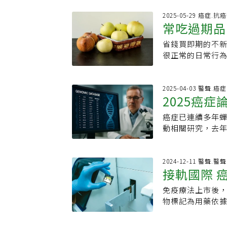
癒，然而一旦復發
工作，也是為了
稱為「一擊定勝負的疾
2025-05-29 癌症.抗
副作用、不舒服
常吃過期品
幫助癌友及其家屬
療，每一步都要
症希望基金會特
醫師李純慧擔任
省錢買即期的不
錢習慣可能
見的藥物選擇與最
針對不同基因變
很正常的日常行
直播時間：2025/
藥物後可能會出
得，癌症專家提醒
家：臺大醫院血液
時，須更細膩地
你省出「癌症」。
天室留言，就有
棒、銜接的概念
慣上東省西省，
2025-04-03 醫聲.癌
2025癌
驗可參與？」等
師廖繼鼎在You
患爭取更多活命
30年的臨床經驗
癌症已連續多年蟬
因庫可助客
存活期以晚期肺腺
險的錯誤省錢行
動相關研究，去年
標靶藥物等，有
省錢習慣1：常吃
突破。國家衛生
物出現抗藥性，此
會買打折但其實
資訊庫，才能填
即可接續使用第
期，過期卻又捨
超過6,000筆
2024-12-11 醫聲.醫聲
李純慧指出，帶有
他繼續吃；常吃
接軌國際 
要癌症，未來更能透過
會在用藥13、1
酸鹽含量上升，
建立臨床指引，
非常難能可貴，
能賠上你的健康
免疫療法上市後
康解釋，基因資
活，加上身邊有
期攝取大幅增加
物標記為用藥依
測、病理資訊及
成績。只要不放
僅切掉壞掉的部
科主治醫師蘇柏榮
癌、腎細胞癌等超
劃，她說，她希
炎、嘔吐、損害
但是組織切片的