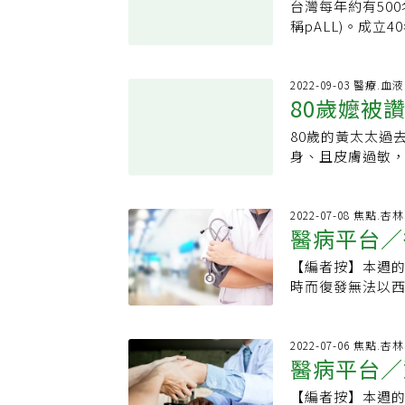
他只能開藥給她
台灣每年約有50
記
逐步放寬適應症
物產生抗藥性，
感更嚴重，幾乎
稱pALL)。成
體也比較不會放
投醫，服用偏方
事。在醫院內做
展，提醒家長注意
道自己在六個月
多疾病合在一起
時，第二次嘗試
灣也核准細胞免疫
在一星期內確診
確定診斷時，找
原本國衛院資源
手爸爸黃子佼特
2022-09-03 醫療.
王復德直言，這
等負面影響。🎧
80歲嬤被
化療後，因為體
警戒心是好事！
群會是一大福音。
先驅以台大醫院1
以改善神經痛的
癌症基金會執行長
19，且「應於每
瘤科、胸腔科醫
80歲的黃太太過
症」
表在頂尖期刊「藥物化學
發於1到5歲幼兒
單株抗體，一年
廊交流患者病情
身、且皮膚過敏，
試驗，希望能看
若孩子罹癌，對家
低下族群，政府
志新指出，台大醫
中的「真性紅血
大體系三家附設
異常細胞，導致
斷。病毒株瞬息
年，後來也沿用
藥物治療改善症
加強教育。因疫情
子出現常見的8大
費單株抗體將在1
別的整合門診，
丞指出，骨髓增
2022-07-08 焦點.
因疫情嘗試做新
胞侵犯淋巴組織
株，或新病毒株
醫病平台／
科、骨科等不同
血不受控制異常增
祕訣/不把工作帶
常可能導致「莫
就是單株抗體還
區，後門則相通
症（ET）以及原
如果做到沒辦法
提醒，平常感冒
【編者按】本週
造成浪費。
肺癌的病人來找
計，若根據我國癌
力，他調整壓力
pALL的淋巴結
時而復發無法以
射性治療，就與
例，到2019年
摸個兩圈麻將，
犯皮膚，導致「
湯」，雖然半信
到檢體進行診斷
十萬人2.37人
符合「人性」，
能會「腹漲腹痛
己也聽過一些不
只醫師能記得病
癢、發燒、體重
工作效率提高。
骼或關節疼痛」
報導。一位腫瘤
2022-07-06 焦點.
間看診外，楊志
會有腹脹、食慾
讓自己很焦躁，
醫病平台／
述8大症狀出現時
犯下的錯誤所做
見，根據每個病
礙，出現頭暈、
不必再想著還有
診察和檢查。現在
位醫師的省思所
教、執行及追蹤
性，文獻顯示西方
【編者按】本週
的養生法之前，
診斷出來，治癒率