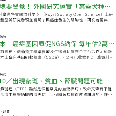
效果好，晚期則治療困難、費用高昂。也可多利用政府提供的多
藥都被限縮，尤其是要減少不必要的檢測，政府說癌症治療要接
留資格審查之權利），在這個初階工作坊中，我們將帶領你親身
識，也是現階段的一大課題。許多患者與家屬對精準醫療的概念
塊要警覺！ 外國研究證實「某些犬種」
至有的病患放棄正規治療，轉而尋求另類療法，拖到錯失黃金治
聽 按右下角播放鍵↓張文震指出，病患在選擇治療方法時，應優
，如子宮頸癌、口腔癌、乳癌、大腸癌、肺癌，只要符合資格就
，但一直接不上，不合理的部份需要討論，這也是很多病友團體
步驟，並通過實際問題的解決過程，深刻理解設計思考的核心理
未能充分利用基因檢測結果來制定最適合的治療方案。未來應加
規治療。此時治療更棘手，令人十分惋惜。而家人的支持，往往
指引的正規療法，雖然有些患者因害怕副作用，而尋求安全性較
習慣6：省運動時間及花費現代人忙碌，常以沒時間、健身房太
的原因。
距】癌友家庭交流工作坊時間：2024/10/5 星期六下午
學會開放科學 》（Royal Society Open Science）上研
高
推廣，讓患者充分瞭解，並制定個人化治療，有效提升病患的識
接受正規治療的重要關鍵。經濟壓力、化療折磨，常讓家人焦慮
但經驗豐富的主治醫師能夠調整藥物劑量，幫助患者順利完成治
實，最便宜的保健法就是每天走路30分鐘，不需花大錢就能有
 (13:30開始報到)地點：Sky Cofi(台北市松山區南京東路三段287號
的體型與研究發現並說明了與癌症發生的關聯性，研究者蒐集觀
們還可以為癌症病人做什麼？「愛，就是在別人的需要上，看到
病患與家人的壓力源，也可能來自經濟壓力。以慢性淋巴性白血
法無效或無法使用，病患再來考慮細胞療法也不遲。再生醫療雙
血管疾病及多種癌症。不要為了省下運動的時間和金錢，未來卻
tps://www.surveycake.com/s/dwxgB本次工作坊將以慢性
結果發現，平毛獵犬罹癌死亡率顯著升高，蘇格蘭㹴犬、伯恩山
癌症醫療的核心價值，就是研究者應關心病患需求，將科研成果
療治療選項等，還包括許多新的標靶藥物。若不在健保給付範
帶來新希望在再生醫療法案通過之前，衛福部已頒布了特管辦
錢治病。把錢花在健康上才是「最賺」的行為很多人為省小錢而
L病友為報名優先，聯合報將保留資格審查之權利)講題一：雙向
風險也比其他品種高出了50%，至於杜賓犬則是平均罹癌死亡
應用。病患需要的不僅是精準的診斷和有效的治療，還包括可負
費用藥，經濟負擔就會加重，心理與家庭壓力就會隨之上升。治
細胞治療技術，為癌症患者提供了新的治療選擇。張文震指出，
是得不償失。真正聰明的人懂得把錢花在刀口上，錢花在健康上
的課題主講：亞太心理腫瘤學交流基金會董事長方俊凱醫師講題
罹癌類型 患病後會出現這些症狀我國農業部統計，登記有案的
症防治
的照護體系，以及身心健康的支持。因此，無論是政府、醫療團
，也可能面臨工作停止、失業困境，這也會加重經濟的負擔。不
藥物治療的最大差異，在於前者目前仍被定位為醫療技術，而非
行為，才是最值得的投資。而癌症就跟很多慢性病病一樣，都是
本土癌症基因庫促NGS納保 每年估2萬癌
血液腫瘤全人照顧主講：中華民國血液病學會血液腫瘤科權威醫
05萬6400隻，隨著毛小孩年齡增長，罹患腫瘤機率漸增，目前
都應攜手合作，提供全面性的癌症照護，讓病患在對抗癌症的過
受化療時，不僅要忍受化療副作用之苦，由於病患身體更為虛
胞療法的療效並未如藥物般，經過嚴謹的臨床試驗和多國多中心
要把正確觀念和習慣落實到日常生活中，多吃原型食物及新鮮蔬
到4萬元，後續化療及其他藥物費用更是昂貴。美國動物醫院協
活品質與支持。2025癌症論壇暨工作坊「精準抗癌 暖心陪伴」
化療常需家人的陪伴，導致家人常須協調工作請假事宜，有些家
嵌合抗原受體T細胞（CAR-T）療法為例，這是一種被明確定義
日前宣布，透過癌症精準醫療及生物資料庫整合平台合作示範計
品，才是健康的飲食方式。遠離菸酒、多運動、定期健檢，許多
出，狗狗最常罹患的腫瘤種類為淋巴瘤、肥大細胞瘤、骨肉瘤、黑
4月12日(六)9:00-16:15（8:30開放入場）●4月13日
的日常社交、娛樂產生深深的罪惡感。陪伴者也常被要求成為
法，經過嚴格的臨床試驗和審查程序，證實有效並獲得藥證。然
本土臨床基因組數據庫（CGDB），至今已收錄近2千筆資料，
。【資料來源】．YouTube頻道《出神入化廖醫師》 ．聯合報
和血管肉瘤。其中飼主有機會在狗狗身上摸到腫塊的癌症，則有
:00（8:30開放入場）地點：政大公企中心A2國際會議中心（台北市
而身心健康卻容易受漠視，加上抗癌是一場長期的抗戰，長時間
療法目前多定位為醫療技術，缺乏藥物的確定療效。所以，政府
起給付19種癌症的次世代基因定序檢測（NGS），透過檢測生物
色素瘤和乳腺癌。罹癌狗狗常見症狀台大附設動物醫院動物癌症
7號2樓）工作坊時間：（二擇一，一場一百元）●4月13日
日積月累，除了可能引發爭執、抱怨、不耐煩，病患與家人的互
管理重點，在於確保其安全性，這包括對實驗室規格、技術人
，進而精準投藥，不僅預計每年約2萬名癌患受惠，也能加速未
「多中心型淋巴瘤」是狗狗血液腫瘤中最常見的腫瘤類型，主要
6:00（13:30開放入場）【癌友吃出好營養】 政大公企中心A939會議
烏雲密佈、雪上加霜，致使病患、家人間的並肩作戰氛圍大受影
程等的嚴格管理。《再生醫療法》及《再生醫療製劑管理條
規核准流程。國衛院長司徒惠康表示，示範計畫是由衛福部、國
見疾病
淋巴結的腫大，包括，下頷、肩胛前、腋下、鼠蹊、膝膕等部
方 有動「5」保庇】 政大公企中心 A937會議教室電話報名：
嚀，帶來柔軟、安定的力量當病患、病患家人流露出種種不安、
之10／出現紫斑、貧血、腎臟問題可能不
胞療法提供明確的法律依據。張文震強調，法案的通過讓細胞療
廠及17家醫院合作進行，成功建立的CGDB收案近2千例，包含
差、食慾不振等，快速腫大的淋巴結嚴重時進一步壓迫狗狗的食
5616、2622網路報名：https://event-
需要醫療團隊，包括醫師、個管師、癌症心理師、護理師等的協
範下執行，尤其是細胞源頭的管理和再生技術的規範上，對於癌
臟癌445例、胃癌349例、膽管癌204例、膽囊癌41例，以及肺
食困難與呼吸困難，而腫瘤細胞浸潤到體內臟器，也會影響器官
紫斑症（TTP）雖然是個極罕見的血液疾病，致命又帶有不確
瘡？專家：跟TTP差在「這個酵素」
/campaign/health_2025cancer-171
以擔任溫柔的潤滑劑，並進行引導，此時，可能請病患、病患家
帶來幫助，法案同時增加兩千萬的加重罰則，以確保整個產業能
2019年成立的國家級人體生物資料庫整合平台（NBCT），目前
的狗狗常見症狀：1.食慾下降、體重減輕。2.精神不振。3.排尿
「深海中無聲吶喊的海天使」；但隨著疾病衛教資訊增加，許多
、肯定與讚美對方所付出的心血、努力。有時，醫療團隊的一些
下運行。細胞療法非藥物 建議患者尋求第二意見張文震進一步
、3個研究機構及台南市政府、台大醫學院台灣腦庫，並累計96
4.異常流鼻血或分泌物。5.出現不正常腫塊，持續腫脹或增
讓我們知道自己不是孤身一人。現在即將舉辦的病友會，我們想
以讓病患、病患家人的心柔軟、安定下來。劉家豪分享道，有的
療法的原理，是透過細胞的培養和回輸，讓這些細胞在體內發揮
、產業界也已透過單一窗口，分別申請148、32件。健保署長
久久不癒合。7.跛行或關節僵硬。8.散發難聞的氣味。狗狗罹癌如
襄盛舉，彼此分享與交流，減少面對疾病的茫然驚慌，也歡迎提
病患面前稱讚家屬、或在家屬面前稱讚病患，即使只是短短一句
。然而，由於細胞療法目前多數仍被定位為醫療技術，其療效未
首次公私部門協力（PPP）成功的模式；初步診斷患者癌別，
家提出3點提醒如何診斷狗狗淋巴瘤要？一般可以透過細針採樣
，讓彼此做最佳的後援！●時間：3/30 14:00-16:20●地
杏林．診間
、家屬深受感動，又或者家屬、病患之間，若彼此願意說一句
規模的臨床試驗。尤其細胞培養過程複雜，需投入大量資金，從
癌症精準醫療臨床小組（MTB）將據此提供個人化治療建議，