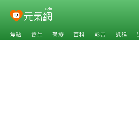
焦點
養生
醫療
百科
影音
課程