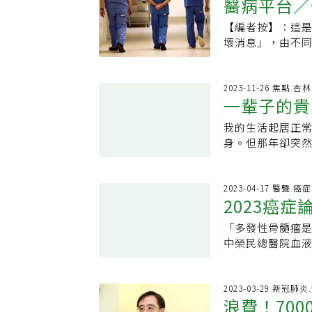
醫病平台／
腫大的淋巴結，
點：Happ.小
「謝謝你，辛苦
數十萬到百萬不
必要時也將媒合
瘤的臨床分期。而
結：https://
到肯定、理解。
文震提醒，細胞
料，也可作為品
【編者按】：這
併多種藥物的複合式
傳她飽受紅斑性狼
理解、疼惜病人與
患者在選擇治療
考。台大醫院癌
壞消息」，由不
藥、 Cycloph
症狀類似的疾病如
談，愛無距」癌
療團隊的第二意
像是肺腺癌就有
學人文的臨床醫
小紅莓）靜脈注射
嚴重送加護病房洗
支持團隊將運用
職：台灣免疫暨
將耗時一星期；但
透過「專注的討論」(
品種的狗狗多屬
輕心，固定回診
情緒，並分享更
腫瘤科總醫師學歷
因型，全程僅需三
病人建立「親密的關
2023-11-26 焦點.
的多中心型淋巴
狼瘡和血栓性血
愛、深深的感謝
人：韋麗文主持
一輩子的貴
腫瘤，給付區分為
開會的指導老師
發，以及對化療
下、紫斑和腎臟
過工作坊形式，
特別感謝：台灣
最高支付定額3萬
廣。這是一次外
貝都可擁有良好
系統錯認自己的
我的生活起居正
林醫師救我
互動中感受到彼
付一次，預估每年
師、一位不分科
幾點提醒：1.定
液、腎臟及神經系
身。但那年卻突
支援，抗癌之路
業體總經理池田秀子
息」。個案簡介：
血、傷口不易癒合
落，導致全身各
主任滕傑林。他站
庭交流工作坊時間：20
因此樂見試辦計畫
就醫，主訴後上
耍時，用手觸摸
溶血造成的貧血
巴癌」，這病症
Sky Cofi(台
的時間，節省不
皮，到外院皮膚
道！「只要檢驗A
度。我不了解癌
2023-04-17 醫聲.癌
https://www
成果更有助後續
的痣，沒想到病
2023癌
道結果，但約莫5
我的內心感到恐
病友為報名優先，
淨。術後病人轉
換（俗稱洗血）作
滕醫師耐心地說
課題主講：亞太
織細胞對葡萄糖
「多發性骨髓瘤是
生活品質
餘年臨床經驗的累
每次到病房巡房
液腫瘤全人照顧
主治醫師詳細的
中榮民總醫院血
下而直覺性地安
後，在先生及家
提到有可能的肺
都很辛苦。因此
看血液抹片發現
三個月回診中，
診的不分科住院
治療效果。滕傑
栓，若再輸血小
都正常，很好，
是看組織吃葡萄
現痠痛常聯想到
2023-03-29 新冠肺
者日後會再復發，
年前和自己一樣
浪費！70
他的原因導致的
性骨髓瘤併發症
房緊急洗血才脫離
常的上班做喜歡