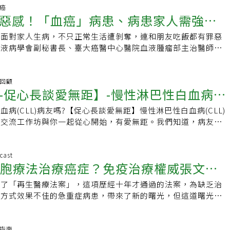
的治療參考依據，基因庫的建立，能幫助「分子腫瘤醫學團隊」
於兒子一路以來的陪伴，她也非常感恩。同時，她也以自身經歷
食品為了省錢或省時間，現代人很常吃速食、泡麵、香腸等高度
能否獲得健保給付的命運，不是很公平。」蘇柏榮不諱言，免疫
巴癌
為患者制定個人化治療計畫，未來更有助新藥開發，加速台灣醫
不要放棄希望」，只要遵照醫師建議、好好接受治療，便很有機
惡感！「血癌」病患、病患家人需強大
東西其實也都很好吃，會吸引人一直吃。但這類超加工食品高
標準，有些會依據不同的PD-L1檢測方式，但光組織切片染色
軌。司徒惠康強調，相較於國內外同類型資料庫，本土基因資料
生活，也可以繼續工作、賺錢。延伸閱讀： 晚期肺癌也能唱出
加劑，長期食用不僅容易肥胖，更會提升多種癌症風險。省錢習
果，平均只有三成患者檢測結果是一致的，加上陽性率門檻低，
，首先，由於健保系統的完整性，本土醫療數據具備極高的準確
，面對家人生病，不只正常生活遭剝奪，連和朋友吃飯都有罪惡
定治療三年 健身唱歌樣樣行醫師小檔案-李純慧專長 肺癌、乳癌、
次不少人將炸過東西的油留下來下次再用，覺得這樣比較省。其
度深淺呈現灰階狀況，介於健保給付條件的邊緣，讓判讀的醫事
能確保數據質量；其次，台灣的醫療資訊化程度高，各醫院透過
血液病學會副秘書長、臺大癌醫中心醫院血液腫瘤部主治醫師劉
 肺癌相關治療專利發明人國立成功大學醫學院醫學系腫瘤醫學
反覆加熱會產生反式脂肪酸和氧化產物，這些都是身體的負擔，
大家都希望能為病人爭取用藥權利，但也造成不必要的浪費。生
理（Common Data Model, CDM），能更有效整合來自不
血病、淋巴癌病患不僅經濟、身心壓力容易與日俱增，家屬所承
國立成功大學醫學院附設醫院腫瘤醫學部腫瘤內科 主治醫師郭綜
升癌症風險。廖繼鼎分享一位長期反覆用油的患者，最終罹患肝
一證據從檢體送驗確診，再到生物標記檢測，若符合健保給付標
外，國家衛生研究院更積極應用AI與大數據分析，以提升基因
受忽視。因為家中有人生病，家屬可能連出門遊玩或和朋增聚
 兼任主治醫師👉點我瞭解更多
雜，反覆使用的回鍋油不一定是主因，但不健康的飲食習慣絕對
，這層層關卡，就耗掉五週時間，等待的時間就有可能造成疾病
，提供更具個人化的治療建議。AI與大數據能解決醫療人力短
有罪惡感。而醫療團隊所能做的，除了同理心傾聽、陪伴，擔任
彩回顧
過其實油不是完全不能重覆用，尤其是在家料理的自用油較乾
出，目前有愈來愈多的證據顯示，無論生物標記表現量如何，對
-促心長談愛無距】-慢性淋巴性白血病
AI與大數據正逐步改變癌症研究與治療的模式。司徒惠康指
和家屬可以練習彼此溝通、肯定，也是重要的。疾病可從小綿羊
是重點。營養師指出，若有經過適當的過濾和儲存，重複使用食
影響不大，目前健保給付免疫療法，有些癌症給付在化療使用有
院與國內科技廠商如：輝達NVIDIA、華碩ASUS合作，建置超
力接踵而至在血液癌症的種類中，白血病、淋巴癌的型態有很多
但重複使用的次數不要超過3次。省錢習慣4：煮完菜立刻關抽
來使用免疫療法就被證實效果會不錯，無須再依生物標記來當成
病(CLL)病友嗎?【促心長談愛無距】慢性淋巴性白血病(CLL)
病友家庭心理健康交流工作坊
號」，輔助藥物開發與大數據分析，提升基因變異解析準確度。
，甚至可能互相轉換。其中，以慢性淋巴性白血病（CLL）為
大家常忽略的省錢習慣，就是為省電，炒完菜立刻關掉抽油煙
。蘇柏榮認為，有時候患者只因為切片組織「差一點點」，就翻
康交流工作坊與你一起從心開始，有愛無距。我們知道，病友與
的短缺，未來更計畫發展癌症治療決策系統，透過AI輔助醫師
(又俗稱「血癌」)，就和一般人所認為「得血癌，很快就會離
，廚房油煙含有大量有害物質，長期吸入會增加肺癌風險。正確
，得每個月自費十幾萬醫療費用，負擔相當大。給付不同 病友
健康對於抗癌經驗與結果具有重大影響，兩者之間的關係是互惠
療建議，也能有效解決目前的醫療人力荒。司徒惠康表示，更與
劉家豪醫師解釋，在這類慢性白血病，或低惡性度淋巴癌的病程
前就開啟抽油煙機，煮完後也讓它持續運作3-5分鐘，確保油煙
病友協會副理事長劉桓睿指出，免疫治療早在十年前就已開始應
而罹癌不只是一個人的事情，而是整個家庭共同的課題，不僅照
AI輔助影像判讀，優化癌症篩檢流程，像在口腔癌防治方面，
十年以上，剛開始病情像「小綿羊」一樣，所帶來的壓力源，以
為了省電費而損害呼吸道健康，得不償失。此外，也不少人為省
，隨著時間愈來愈久，累計的使用人數及經驗也多，若以回歸真
癌友接受治療，更多時候癌友也希望能繼續照顧家人。照顧者與
cast
發「益口拍」AI篩檢App，利用智慧型手機拍攝口腔照片進行
主。但等到多年後，疾病可能惡化，或進展成高惡性度淋巴癌，
洗，經常不洗鍋就直接炒下一道菜。林口長庚醫院臨床毒物中心
細胞療法治療癌症？免疫治療權威張文震
學來看，科學證據應該是健保給付考量的準則，而非財務。目前
此的身心健康，是與癌症對抗的路上重要的一環。為此聯合報與
提升偏鄉與醫療資源不足地區的篩檢方便性，並提供初步篩檢結
狼」。這時病患若需接受化療，可能產生家人照顧、相處摩擦、
受訪提醒，這也是不正確的煮菜方法，例如像是煎魚時會產生一
件不同，已出現一個病兩個命的社會焦慮，劉桓睿認為，根據國
交流基金會、中華民國血液病學會，共同主辦「促心常談，愛無
早就醫，並有效縮短醫療院所的診斷時間，提高整體篩檢效率。
經濟困境，或者親密關係、性生活消失等壓力，怨懟往往由此而
過了「再生醫療法案」，這項歷經十年才通過的法案，為缺乏治
果不洗鍋又繼續炒菜，就會附著在菜上面，建議每煮完一道菜就
免疫治療除少數例外，原則上不需要依據生物標記指標PD-L1
健康探索工作坊，在國際藥廠BeiGene百濟神州的支持下，由
因資料庫已成立，司徒惠康仍指出，基因檢測雖已部分納入健
帶來極大衝擊。身心出狀況，易影響病程、治療意願「病患、病
療方式效果不佳的急重症病患，帶來了新的曙光，但這道曙光能
才能避免產生致癌物質。省錢習慣5：自恃年輕或覺得貴不願健
依據，不過，目前健保給付統一設限，也讓患者失去用藥的機
 (Design Thinking)方法與工具，開啟癌友與其照護者進行
病患無法負擔昂貴的檢測費用，尤其許多對應的藥物，健保也未
康，對疾病本身、疾病治療有何影響？」談到這議題，劉家豪表
？台灣免疫暨腫瘤學會理事長、林口長庚血液腫瘤科系主任及台
年輕身體健康，或認為健康檢查太貴，始終不做。廖繼鼎強調，
指出，在各界的督促下，健保署確實加速了新藥給付的速度，但
需求與想法，以了解病友與照顧者在心理健康層面未被滿足的需
臨床端應用。他建議政府，應進一步擴大基因檢測與藥物的補助
少病患可能本身就凡事緊張、力求完美，便容易產生極大身心壓
行長張文震指出，患者仍應優先選擇正規治療，而細胞療法作為
症狀，一旦有症狀往往已到中晚期，錯過最佳治療時機。早期發
很多非藥品使用條件的限制，讓患者無法用到藥物。劉建國認
淋巴性白血病(CLL)病友家庭為優先，也歡迎淋巴癌病友參加
規定，加速資料庫的分享與應用。司徒惠康強調，提升癌症病患
心出了狀況，不僅可能改變疾病病程，且更可能影響治療意願、
治療方式和風險，並尋求專業醫療團隊的第二意見，以做出明智
顧指南