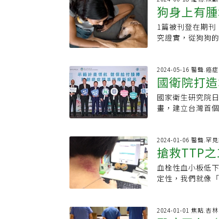
現治療費用低、
為，很多癌症用
（主辦單位將保
對精準醫療的認
狗身上有腫
醫囑遵從度，甚
決定。🎧立即收
項免費癌症篩檢
軌國際治療指引
體驗這五個關鍵
仍不熟悉，導致
療期，才回歸正
先考慮已有治療
能免費檢查。省錢
及醫界不斷發聲
念。【促心長談愛無
1篇被刊登在期刊《皇家
罹癌死亡率
強臨床端的衛教
是病患是否持續
高的替代療法，
貴為由不運動。其
14:00-17:30
究證實，從狗狗
能與存活期。我
不安此外，罹癌
療，如果正規療
效預防肥胖、心
16樓)線上報名：ht
察85個品種狗，
自己的責任。」
病來說，除了化
法通過，為病患
要花更多時間金
淋巴性白血病CL
犬、鬥牛獒等罹癌
真正轉化為臨床
圍，病患必須自
法，開放了六項
賠上健康，真的
守護，屬於我們
率最低。狗狗常見
2024-05-16 醫聲.癌
擔的藥物、完善
療期間、治療後
細胞療法與傳統
才是「最賺」的
國衛院打造
二：從心開始，
寵物貓狗數超過3
隊或社會各界，
僅如此，病患接
藥物。因此，細
可以預防的。只
師
平均手術費用約2
程中獲得更好的生
弱，因此就醫、
的研究來證實。以
國家衛生研究院
友受惠
果、少碰加工食
會（AAHA）指
論壇時間：免費參加●
人甚至會對本來
為藥物的細胞療
畫，建立台灣首個
癌症都可以避免的
色素瘤、乳腺癌
(日)9:00-12
「模範家屬」，
而，其他的細胞
加上健保5月1日
系新聞資料庫
肥大細胞瘤、黑
大安區金華街18
下來，心理壓力
對於細胞療法的
標記尋找基因突變
治療中心表示，
(日)14:00-1
動氣氛，更可能
員、細胞培養過
來藥物開發和法
2024-01-06 醫聲.罕
症狀為全身多處
教室【癌後運動處
響。醫師細心叮
搶救TTP
例》，主要為細
衛院、5家國際藥
位，以及精神變
02-8692-5588轉
不滿情緒，有時
法能在一定的規
食道癌291例、胰
道、氣管造成進
血栓性血小板低下
是紅斑性狼
health.udn.com
助，醫療團隊可
症治療的發展將
癌604例；而自
的功能。罹患癌症
定性，我們就像
人雙方嘗試體會
夠在合法規的環境
整合了31個醫院
或排便習慣改變。
病友陸續現身，
叮嚀話語，也可
解釋，再生細胞
萬筆資料，學術界
大。6.傷口潰瘍
邀請大家一起共
時候，醫護若在
攻擊腫瘤的作用
石崇良表示，此為
何及時發現？ 專
供您寶貴的生命經驗
2024-01-01 焦點.
話，也會讓病患
能如藥物經過大
檢測癌症基因後，