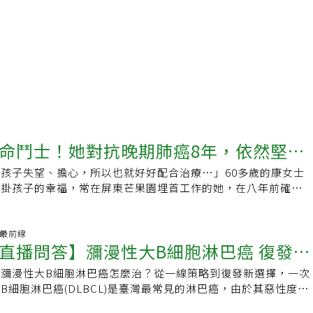
命鬥士！她對抗晚期肺癌8年，依然堅守
孩子失望、擔心，所以也就好好配合治療…」60多歲的康女士
牽掛孩子的幸福，常在屏東芒果園埋首工作的她，在八年前確診
而她接受治療的配合度、意志力如生命力旺盛的芒果樹，縱使每
花上7、8小時，對於抗癌，她還是全力以赴，這點，令她的主
。回憶起當初遭宣判罹患晚期肺癌的那一刻，康女士說真的備感
活動最前線
直播問答】瀰漫性大B細胞淋巴癌 復發
她到當地衛生所做檢查，結果發現腫瘤病灶，並被確診為晚期肺
想確診前是否有任何身體異狀，她說，當時只感覺體重下降，但
瀰漫性大B細胞淋巴癌怎麼治？從一線策略到復發新選擇，一次
療有新招
成，後經親友推薦，輾轉至大型醫學中心接受治療，迄今，已大
B細胞淋巴癌(DLBCL)是臺灣最常見的淋巴癌，由於其惡性度高
段抗癌的歷程當中，康女士總是遵照醫師建議，也盡力按預約時
若確診後能得到即時適切的治療，一半以上的癌友有機會能夠痊
醫師專業的評估與安排下持續接受標靶藥物的治療，「投入果園