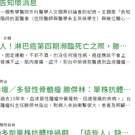
告知壞消息
予以確診，醫師再進行血液檢查、胸腔及腹腔影像檢查來知道腫
樹屋｜大葉桉分館2樓（台北市中山區民權西路20號2樓）●報名連
了」，往往也可以讓對方感動落淚，並感覺自己的辛苦、付出受
等，使得治療費用居高不下，卻為許多癌症患者帶來了希望。張
藥廠贈藥或臨床試驗；檢測結果與治療藥物的療效等真實世界資
主要的治療方式為化學治療，其中最常使用的是「CHOP」合
reurl.cc/G4nnjD去年底人稱「最美周芷若」的港星周海媚逝世，外
中華民國血液病學會與聯合報與亞太心理腫瘤學交流基金會深深
療法的未來發展，仍需更多的臨床研究來證實其療效和安全性。
質檢測、未來給付項目評估、新藥研發或檢測方式開發的重要參
是一個教學醫院外科醫學人文個案討論會的紀錄。主題是「告知
化療，主要用藥為Vincristine（長春新鹼）靜脈注射化療
瘡（SLE）所苦，始終未獲證實，但也引起世人對該病及其他
病人家屬的辛苦之處，因此將於2024年10月5日主辦「促心常
方式時，應充分了解其潛在的風險和未確定的療效，尋求專業醫
醫中心分院長楊志新表示，單一癌別通常有多組關鍵突變基因，
同階段的習醫者（住院醫師與醫學系五年級學生）與幾位關心醫
osphamide（癌德星）口服化療藥，以及Doxorubicin（艾黴素，
血栓性血小板低下紫斑症（TTP）的關注，曾有TTP患者出血
友家庭心理健康探索工作坊。當天醫師與工作坊講師、專業心理
見，並根據自身的經濟狀況，做出適合的抉擇。張文震小檔案現
十幾種，若一個一個藥物嘗試，加上檢體稀少，每試一個基因型
師參加討論，而後由參加開會的習醫者以「敘事醫學」的原則，
化療藥物。整體來說，7、8歲以上的狗狗罹癌風險變高，特定
血才轉危為安，2年後竟又復發送急診，再次脫險後就不敢掉以
科學化工具與互動性訪談模式，解構淋巴癌患者與家人間的複雜
腫瘤學會理事長林口長庚醫院血液腫瘤科系主任經歷：長庚醫院
NGS藉由電腦快速大量定序後，便能依據腫瘤變異位置分類基
attention)、「用心的文字整理 」（representation）、與
近親繁殖，易出現基因缺陷，而易罹患某一種類的癌症。尤其狗
追蹤至今。台中榮民總醫院血液腫瘤科醫師滕傑林表示，紅斑性
深刻的觀察、提醒，同時，也提供有效的身心支持策略。濃濃的
：中山醫學院醫學系Podcast工作人員聯合報健康事業部製作
星期。健保本月起給付的NGS將涵蓋14種實體腫瘤和5種血液
係」（affiliation）。他們認真學習的心得報告也使幾位參加
杏林．診間
瘤是對化療藥物敏感的腫瘤類型，但無法治癒，最終還是會復
小板低下紫斑症的症狀雖皆為免疫疾病，患者都會出現血小板低
，將帶來不一樣的轉變劉家豪醫師與專業講師們，也期盼當天透
人：蔡怡真音訊剪輯：陳函腳本撰寫：蔡怡真音訊錄製：許凱婷
人！淋巴癌第四期瀕臨死亡之際，滕傑
BRCA、小套組、大套組等3種，依檢測基因數支付不同點數，
們深感教學的喜悅，希望這種「教」與「學」的互動可以繼續推
藥物逐漸產生抗藥性。不過，在進行治療過程中，大部分的狗寶
問題等，嚴重者甚至過世，但兩者的致病機轉不同。前者是免疫
引領病患、病患家人說出心裡的話，希望病患、病患家人可以從
免疫暨腫瘤學會
點；另依專家建議各癌別之檢測時機不同，每人每癌別可終生給
科醫學人文討論的紀錄。在十一月月初的午後，由兩位指導老
的生活品質。那麼，飼主如何盡早發現狗狗罹患癌症？以下提供
細胞是外來的而開始攻擊，造成全身器官組織如皮膚、關節、血
常，固定運動，不菸不酒，也沒任何慢性病，癌症應該不會上
一命
此的愛與深深的感謝，當病患、病患家人獲得強而有力的支持、
約2萬多名癌症病人受惠。合作藥廠之一的台灣默克醫療保健事
住院醫師和五位醫學生進行個案討論，討論的主題是「告知壞消
期到動物醫院做健康檢查。2.狗狗突然出現不明原因消瘦、出
統發炎；後者是血液中的ADAMTS13酵素受抗體影響而活性低
然發燒不止、肌肉痠痛、盜汗，到台中榮總就醫遇到血液腫瘤科
也會更順暢、更加充滿勇氣、動力。【促心長談愛無距】癌友家
（Hideko Ikeda）表示，全球皆關注台灣精準醫療的發展，
郭小姐，50歲女性，今年10月由丈夫陪同來本院整型外科門診
或出現異常腫塊等等異狀，盡快至動物醫院。3.每天梳毛或玩
處微小血管形成血栓，出現血小板低下造成的紫斑，以及血管內
在病床前輕聲說，檢查診斷為淋巴癌第四期「瀰漫型大B細胞淋
24/10/5 星期六下午14:00-17:30 (13:30開始報到)地點：
推行成功，進一步促成NGS納保，少去醫師猜測癌患變異基因
背部有五塊錢大小的腫塊，已經存在約三十年。今年九月抓破
狗狗身體，看看是否出現異狀。
等症狀。紅斑性狼瘡？血栓性血小板低下紫斑症？驗酵素就知
在日本案例較多，台灣較缺乏這種數據，所以治癒率仍有些難
北市松山區南京東路三段287號16樓)線上報名：
必要的醫療浪費，藥廠也有機會贈藥給患者，收集的檢測與療效
科開刀想把它拿掉，術前皮膚科醫師和病人都認為是一般的良性
DAMTS13酵素就可判別。」滕傑林說，酵素檢驗須等一周才知
症第四期是形同死亡的宣布，直到所有親友一一出現在病房裡，
症防治
.surveycake.com/s/dwxgB本次工作坊將以慢性淋巴性白血病CLL
藥品研發，幫助更多潛在癌患，實現健康台灣的願景。
理報告發現是惡性黑色素皮膚癌，又開了第二次把腫瘤邊緣切乾
症論壇／多發性骨髓瘤 滕傑林：單株抗體增
年前起，只要醫師臨床判斷可能為TTP患者，就會先投予血漿置
慌不安，難道我真的沒希望嗎？歷經七次化療，住院一百多天，
聯合報將保留資格審查之權利)講題一：雙向守護，屬於我們的
診去血液腫瘤科，做了正子攝影，發現肺部和左大腿有異常（組
為急性期處理，目前判斷從未失誤過。精準判斷的背後，是20
明治療進度，只要檢查指數有進步時都會開心告知，給我信心、
心理腫瘤學交流基金會董事長方俊凱醫師講題二：從心開始，血
的攝取增加）。後續病人來本院尋求第二醫療意見。進診間後，
過去10年來，血液惡性腫瘤中最蓬勃、迅速發展的疾病。」台
積，滕傑林回憶，他剛執業時遇到一名70歲老翁，因血小板低
時最常說：「加油！」做完第七次化療，拖著虛弱的身體回家
主講：中華民國血液病學會血液腫瘤科權威醫師
看過病人帶來的資料，和病人解釋病情。講到正子攝影的部分，
液腫瘤科主任滕傑林指出，對病人來說衝擊很大，患者及照顧者
排輸血小板，但患者接續發生癲癇，經神經內科醫師提醒後，他
人悉心照顧、持續運動下，逐漸恢復健康，至今已過十年了，每
部轉移和後續治療時，病人眼眶泛紅，手緊抓著先生的手。跟門
治療前須經正確診斷，並擬定治療目標、方法、代價及如何評估
破裂的紅血球，才改洗血處置，「患者血小板低下是因為形成血
總看到滕醫師親切的笑容，看著報告說：「嗯！肝臟、胰臟指數
醫師眼看著病人的情緒變得不穩，安慰的話脫口而出：正子攝影
林指出，多發性骨髓瘤雖然不難診斷，但症狀不典型，如骨頭出
板，反而會加重病情。」雖然換血成功率高達九成，卻有五成患
氣色也好。」回診像與老友相見，互道關心、彼此珍重。回想十
糖的程度有多高，亮起來的不一定是癌症，也可能是感染等等其
可能是太累了，或是想去按摩，讓患者常常跑了多家醫院。多發
炎.預防自保
滕傑林表示，曾有位60歲婦人出血嚴重、血糖很低，送加護病
徘徊在癌症邊緣的朋友，現已逐一往生，我還能健康的活著，如
00多劑單株抗體快過期 「這些人」缺保
。病人後續做的胸部斷層掃描結果較為傾向黑色素癌的肺部轉
多包括高血鈣、腎功能不良、貧血及骨頭病灶四大症狀，其中貧
險境，回診幾個月後自覺已經好了，不再回診，2年後又再度復
的工作，很感謝中榮血液腫瘤科滕傑林主任，在瀕臨死亡之際，