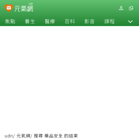
焦點
養生
醫療
百科
影音
課程
退休
udn
/
元氣網
/
搜尋 藥品安全 的結果