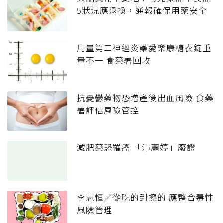
5狀況應退換，通報確保用藥安全
用量第二神經炎藥愛樂康糖衣錠重
量不一 食藥署回收
抗憂鬱藥物恐增產後出血風險 食藥
署評估風險管控
減肥藥恐罹癌 「沛麗婷」廢證
李志恒／從吃的到擦的 應整合毒性
風險管理