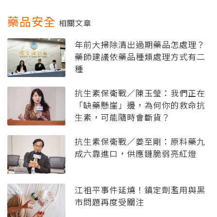
藥品安全
相關文章
年前大掃除清出過期藥品怎處理？
藥師建議依藥品種類處理方式有二
種
抗生素保衛戰／陳玉瑩：我們正在
「缺藥懸崖」邊，為何你的救命抗
生素，可能隨時會斷貨？
抗生素保衛戰／姜至剛：原料藥九
成六靠進口，供應鏈脆弱亮紅燈
江祖平事件延燒！鎮定劑濫用與黑
市問題再度受關注