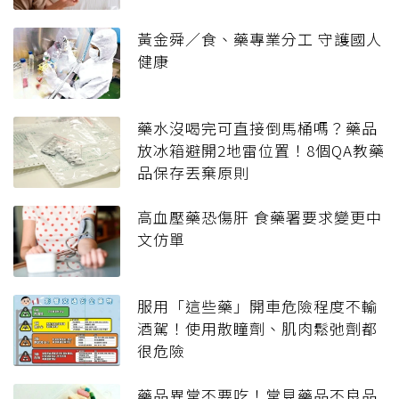
黃金舜／食、藥專業分工 守護國人
健康
藥水沒喝完可直接倒馬桶嗎？藥品
放冰箱避開2地雷位置！8個QA教藥
品保存丟棄原則
高血壓藥恐傷肝 食藥署要求變更中
文仿單
服用「這些藥」開車危險程度不輸
酒駕！使用散瞳劑、肌肉鬆弛劑都
很危險
藥品異常不要吃！常見藥品不良品