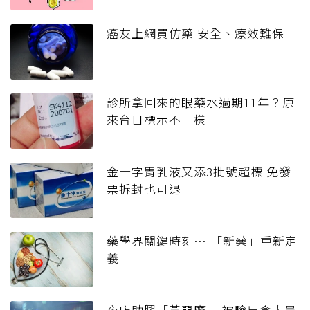
癌友上網買仿藥 安全、療效難保
診所拿回來的眼藥水過期11年？原
來台日標示不一樣
金十字胃乳液又添3批號超標 免發
票拆封也可退
藥學界關鍵時刻… 「新藥」重新定
義
夜店助興「黃惡魔」 被驗出含大量