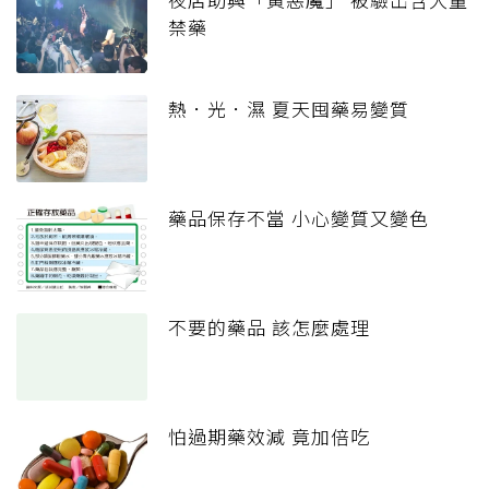
禁藥
熱．光．濕 夏天囤藥易變質
藥品保存不當 小心變質又變色
不要的藥品 該怎麼處理
怕過期藥效減 竟加倍吃