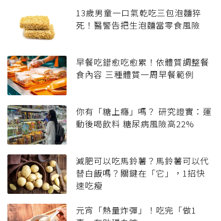
13歲男童一口氣乾吃三包泡麵猝
死！醫警告把生泡麵當零食風險
早餐吃錯愈吃愈累！依體質調整餐
食內容 三種體質一周早餐範例
你有「糖上癮」嗎？ 研究證實：運
動後喝飲料 糖尿病風險高22%
減肥可以吃馬鈴薯？馬鈴薯可以代
替白飯嗎？關鍵在「它」，1招快
速吃瘦
元宵「熱量炸彈」！吃完「做1