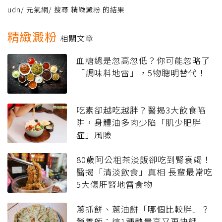
udn
/
元氣網
/
搜尋 精緻澱粉 的結果
精緻澱粉
相關文章
血糖總是忽高忽低？你可能忽略了
「調味料地雷」，5物聰明替代！
吃素卻越吃越胖？醫揭3大飲食陷
阱，身體油多肉少陷「肌少肥胖
症」風險
80歲阿公粗茶淡飯卻吃到腎衰竭！
醫揭「清淡飲食」真相 長輩最常吃
5大傷肝腎地雷食物
蔥抓餅、蔥油餅「哪個比較胖」？
營養師：這1種熱量高又更快餓