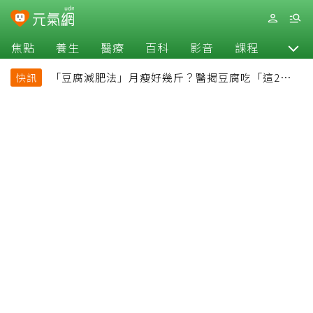
焦點
養生
醫療
百科
影音
課程
退休
「豆腐減肥法」月瘦好幾斤？醫揭豆腐吃「這2種最
快訊
好」，消脹氣有妙招