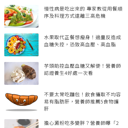
慢性病是吃出來的 專家教從用餐順
序及料理方式遠離三高危機
水果取代正餐想瘦身！過量反造成
血糖失控，恐致高血壓、高血脂
芋頭助控血壓血糖又解便！營養師
認證養生4好處一次看
不要太常吃麵包！飲食攝取不均容
易有脂肪肝，營養師推薦5食物護
肝
擔心澱粉吃多變胖？營養師曝「2