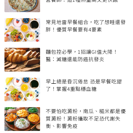
常見地雷早餐組合，吃了想睡還發
胖！優質早餐要有4要素
麵包控必學，1招讓GI值大降！
醫：減糖還能防癌抗發炎
早上總是昏沉倦怠 恐是早餐吃錯
了！掌握4重點穩血糖
不要怕吃澱粉，南瓜、糙米都是優
質澱粉！澱粉攝取不足恐代謝失
衡、影響免疫