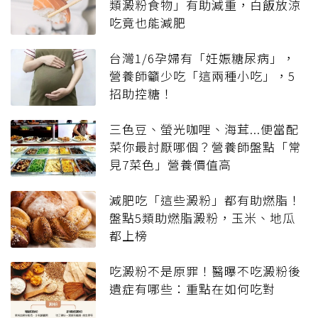
類澱粉食物」有助減重，白飯放涼
吃竟也能減肥
台灣1/6孕婦有「妊娠糖尿病」，
營養師籲少吃「這兩種小吃」，5
招助控糖！
三色豆、螢光咖哩、海茸...便當配
菜你最討厭哪個？營養師盤點「常
見7菜色」營養價值高
減肥吃「這些澱粉」都有助燃脂！
盤點5類助燃脂澱粉，玉米、地瓜
都上榜
吃澱粉不是原罪！醫曝不吃澱粉後
遺症有哪些：重點在如何吃對