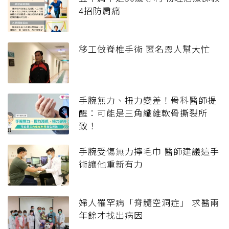
4招防肩痛
移工做脊椎手術 匿名恩人幫大忙
手腕無力、扭力變差！骨科醫師提
醒：可能是三角纖維軟骨撕裂所
致！
手腕受傷無力擰毛巾 醫師建議這手
術讓他重新有力
婦人罹罕病「脊髓空洞症」 求醫兩
年餘才找出病因