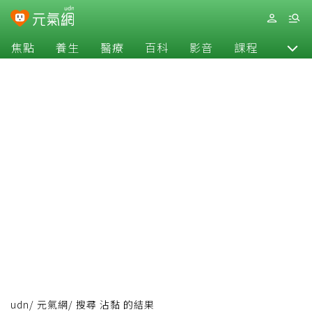
焦點
養生
醫療
百科
影音
課程
退休
udn
/
元氣網
/
搜尋 沾黏 的結果