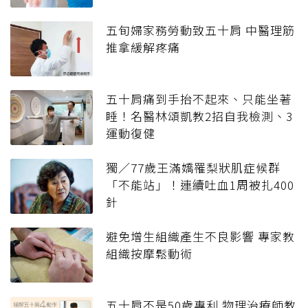
五旬婦家務勞動致五十肩 中醫理筋
推拿緩解疼痛
五十肩痛到手抬不起來、只能坐著
睡！名醫林頌凱教2招自我檢測、3
運動復健
獨／77歲王滿嬌罹梨狀肌症候群
「不能站」！連續吐血1周被扎400
針
避免增生組織產生不良影響 專家教
組織按摩鬆動術
五十肩不是50歲專利 物理治療師教