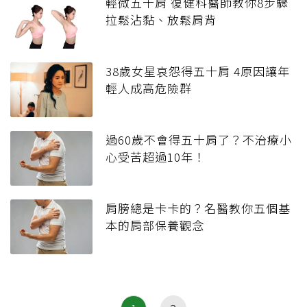
輕微五十肩 復健科醫師教你8步驟
拉鬆沾黏、放鬆肩背
38歲女星哀怨得五十肩 4原因讓年
輕人成高危險群
過60歲不會得五十肩了？不治療小
心受苦超過10年！
肩膀總是卡卡的？名醫教你五個基
本的肩部保養觀念