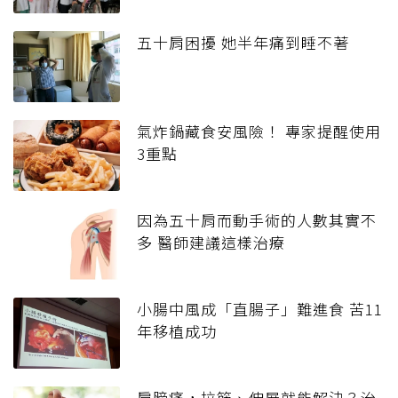
五十肩困擾 她半年痛到睡不著
氣炸鍋藏食安風險！ 專家提醒使用
3重點
因為五十肩而動手術的人數其實不
多 醫師建議這樣治療
小腸中風成「直腸子」難進食 苦11
年移植成功
肩膀痛，拉筋、伸展就能解決？治