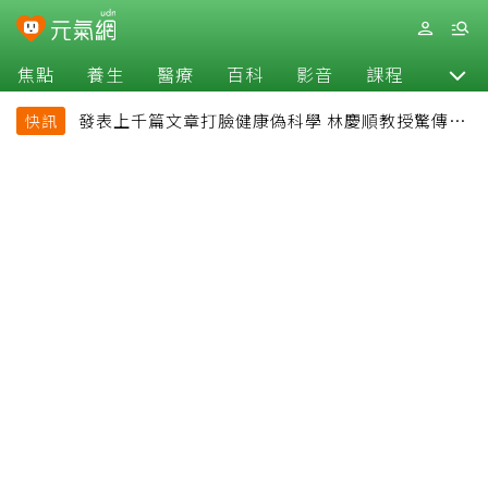
焦點
養生
醫療
百科
影音
課程
退休
發表上千篇文章打臉健康偽科學 林慶順教授驚傳意
快訊
外過世