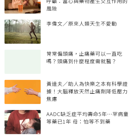
呼籲：當心與藥物產生交互作用的
風險
李偉文／原來人類天生不愛動
常常偏頭痛，止痛藥可以一直吃
嗎？頭痛到什麼程度需就醫？
黃達夫／助人為快樂之本有科學證
據！大腦釋放天然止痛劑降低壓力
焦慮
AADC缺乏症平均壽命5年⋯罕病童
等藥已1年 母：怕等不到藥