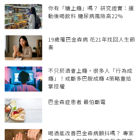
你有「糖上癮」嗎？ 研究證實：運
動後喝飲料 糖尿病風險高22%
19歲罹巴金森病 花21年找回人生節
奏
不只菸酒會上癮，很多人「行為成
癮」！戒斷多巴胺成癮 4策略重拾
掌控權
巴金森症患者 最怕斷電
喝酒能改善巴金森病顫抖嗎？ 專家