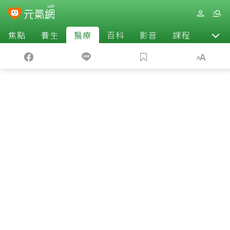
焦點
養生
醫療
百科
影音
課程
退休