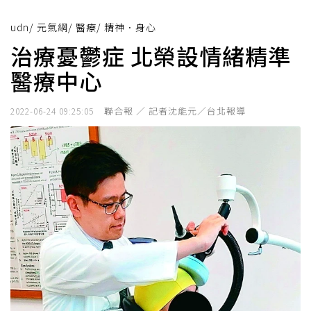
udn
/
元氣網
/
醫療
/
精神．身心
治療憂鬱症 北榮設情緒精準
醫療中心
聯合報 ／ 記者沈能元／台北報導
2022-06-24 09:25:05