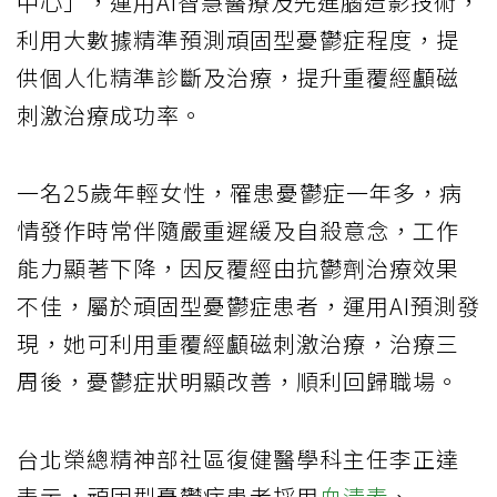
中心」，運用AI智慧醫療及先進腦造影技術，
利用大數據精準預測頑固型憂鬱症程度，提
供個人化精準診斷及治療，提升重覆經顱磁
刺激治療成功率。
一名25歲年輕女性，罹患憂鬱症一年多，病
情發作時常伴隨嚴重遲緩及自殺意念，工作
能力顯著下降，因反覆經由抗鬱劑治療效果
不佳，屬於頑固型憂鬱症患者，運用AI預測發
現，她可利用重覆經顱磁刺激治療，治療三
周後，憂鬱症狀明顯改善，順利回歸職場。
台北榮總精神部社區復健醫學科主任李正達
表示，頑固型憂鬱症患者採用
血清素
、