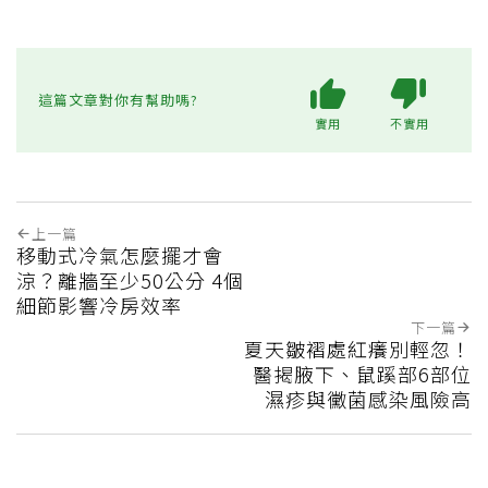
這篇文章對你有幫助嗎?
實用
不實用
上一篇
移動式冷氣怎麼擺才會
涼？離牆至少50公分 4個
細節影響冷房效率
下一篇
夏天皺褶處紅癢別輕忽！
醫揭腋下、鼠蹊部6部位
濕疹與黴菌感染風險高