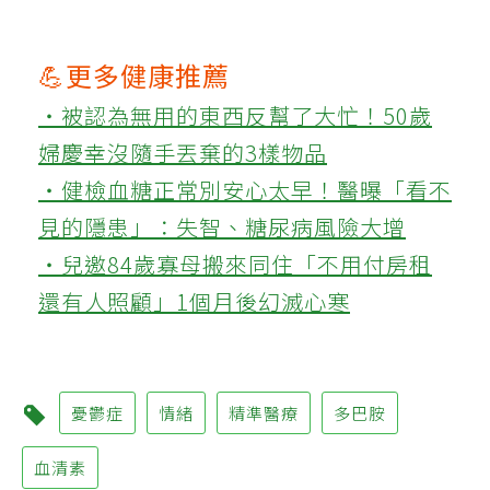
💪更多健康推薦
‧被認為無用的東西反幫了大忙！50歲
婦慶幸沒隨手丟棄的3樣物品
‧健檢血糖正常別安心太早！醫曝「看不
見的隱患」：失智、糖尿病風險大增
‧兒邀84歲寡母搬來同住「不用付房租
還有人照顧」1個月後幻滅心寒
憂鬱症
情緒
精準醫療
多巴胺
血清素