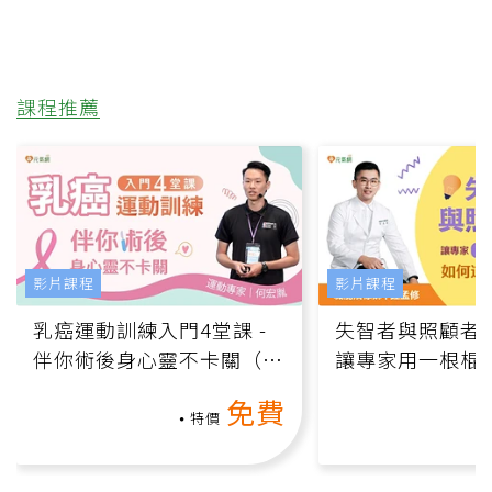
課程推薦
影片課程
影片課程
乳癌運動訓練入門4堂課 -
失智者與照顧者
伴你術後身心靈不卡關（線
讓專家用一根棍
上影音課）
何逆轉退化大腦
免費
課）
特價