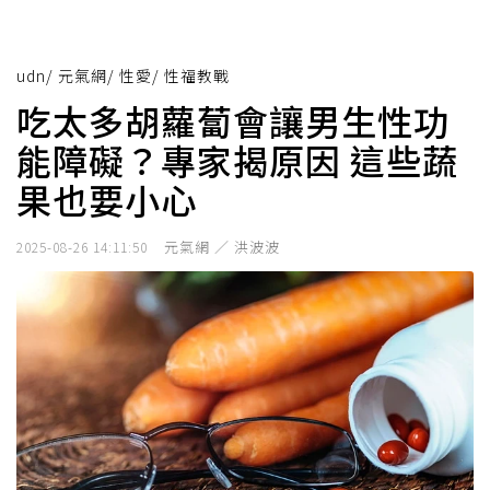
udn
/
元氣網
/
性愛
/
性福教戰
吃太多胡蘿蔔會讓男生性功
能障礙？專家揭原因 這些蔬
果也要小心
元氣網 ／ 洪波波
2025-08-26 14:11:50