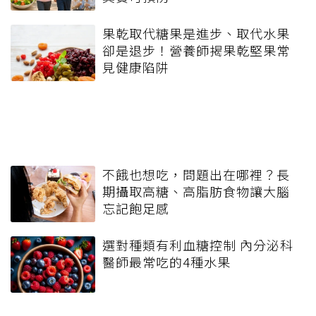
果乾取代糖果是進步、取代水果
卻是退步！營養師揭果乾堅果常
見健康陷阱
不餓也想吃，問題出在哪裡？長
期攝取高糖、高脂肪食物讓大腦
忘記飽足感
選對種類有利血糖控制 內分泌科
醫師最常吃的4種水果