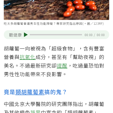
吃太多胡蘿蔔會讓男生性功能障礙？專家研究指出原因(。圖／123RF)
聽健康
00:00
/
00:00
胡蘿蔔一向被視為「超級食物」，含有豐富
營養與
抗氧化
成分，甚至有「幫助夜視」的
美名。不過最新研究卻
提醒
，吃過量恐怕對
男性性功能帶來不良影響。
竟是
類胡蘿蔔素
搞的鬼？
中國北京大學醫院的研究團隊指出，胡蘿蔔
及其他橙色
蔬果
中富含的「類胡蘿蔔素」