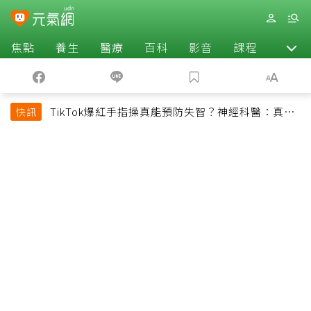
焦點
養生
醫療
百科
影音
課程
退休
TikTok爆紅手指操真能預防失智？神經科醫：真正
快訊
該做的是4件事