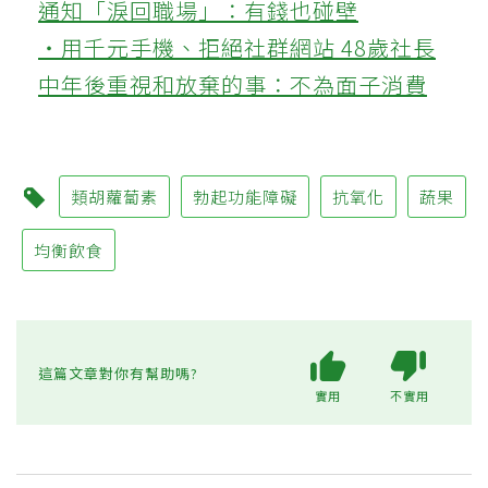
通知「淚回職場」：有錢也碰壁
‧用千元手機、拒絕社群網站 48歲社長
中年後重視和放棄的事：不為面子消費
類胡蘿蔔素
勃起功能障礙
抗氧化
蔬果
均衡飲食
這篇文章對你有幫助嗎?
實用
不實用