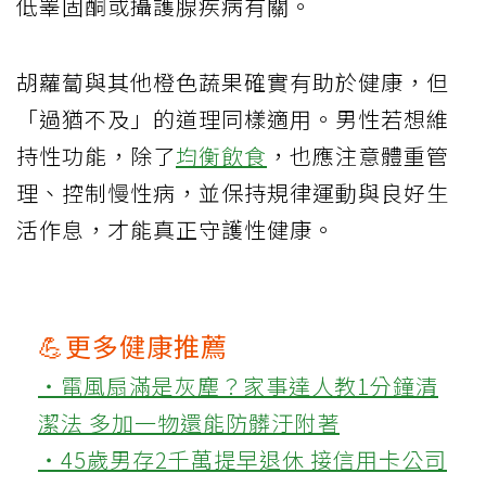
低睪固酮或攝護腺疾病有關。
胡蘿蔔與其他橙色蔬果確實有助於健康，但
「過猶不及」的道理同樣適用。男性若想維
持性功能，除了
均衡飲食
，也應注意體重管
理、控制慢性病，並保持規律運動與良好生
活作息，才能真正守護性健康。
💪更多健康推薦
‧電風扇滿是灰塵？家事達人教1分鐘清
潔法 多加一物還能防髒汙附著
‧45歲男存2千萬提早退休 接信用卡公司