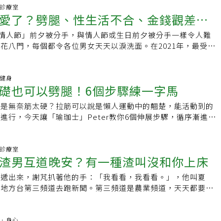
身份等也都將可能一夕之間崩壞，甚至自我否定。因此也有許多
人的。」而在這風雨人生，「謝謝他帶給我的美好回憶，我，永
這個意願也會影響到，被劈腿的那一方對整個事件的看法。而出
同事日漸產生情愫、負責同一件案子產生革命情感、時常連絡的
新人需要時間建立市場接受度以及觀眾好感度，蔡依林靠第一張
愛情診療室
己感覺到非常驚嚇、恐慌、厭惡的。 難道是因為我不好，
當年的另一女主角、資深媒體人周玉蔻，也在臉書po出她與友
，自己的重點在於同理對方的痛，並且準備好有耐心一次又一次
愛了？劈腿、性生活不合、金錢觀差
見到的夥伴或教練等等。3.中年危機。對工作、婚姻感到倦
就獲得了巨大的成功，也讓台灣的民眾認識了這位只有19歲、卻蘊
？ 遇到劈腿、被劈腿，很多人會檢討自己「是不是我不夠好對
容，周玉蔻向對方表示「請代上一柱香吧」，對方回應「好的！
習很困難，也很難兩個人獨立完成。可以尋求婚姻諮商、伴侶諮
不起勁，期待透過一段情感的發展來肯定自己。4.交際應酬。
孩。從「最爛歌手」到天后 靠「就是要做到好」雖然甫出道就
，千萬要記住，自己或許有所疏失，但絕對不會是對方可以劈腿
下！也請妳保重身體！」這段對話，讓大家知道，周玉蔻請友人
色情人節」前夕被分手，與情人節或生日前夕被分手一樣令人難
大分手理由你遇過哪種
理師作為雙方的橋樑，創造一個安全、可以充分表達意見的環
，也容易出入聲色場所，一開始逢場作戲，慢慢假戲真做，一旦
蔡依林卻並沒有順利獲得所有人的認同。2001年，資深音樂製
腿，對方負責：楊乃樺心理師表示，發生劈腿人們常見會習慣檢
上香。或許都經過了半百人生的淬鍊，對於已經分手的前伴侶遭
花八門，每個都令各位男女天天以淚洗面。在2021年，最受熱
此聆聽。世界很大，一定會有能夠願意好好愛你的人但如果我們
助瀾，漸漸就發展出感情。5.尋找刺激。生活太過平順時，有
人陳珊妮曾經共同發布「10大爛歌手名單」，名單第一位就是
變什麼就可藉此修復關係，但是事情已經發生，一再苛責自己只
主角都展現了高度智慧與風度的回應。何麗玲臉書悼念黃義交全
由又有哪些呢？《Social Lab社群實驗室》本次透過
就只能在一段自己不滿意的關係裡載浮載沉。出軌者出軌的原因
點心慌，血液中的不安因子蠢蠢欲動，渴望創造生活中的新鮮
蔡依林這張唱片獲選為去年最暢銷專輯之一，但我卻覺得聽完有
的深淵當中。劈腿這行為是對方所做的事情、也是對方的選擇，
到很多人，來來去去，有些人擦身而過，有些人一路同行。時間
群口碑資料庫》追蹤過去1年內「分手理由」話題的網路聲量表現，
有些人是因為自己過往的陰影出軌，有些人是因為在關係裡有不
報響起，該果斷地斬斷情緣，還是留下來修補感情漏洞？沒有標
感覺，也並未感受到她從紐約遊學回來有什麼長足進步。更重要
，我們無法為這選擇負責。 思考，但不是自己不好：可以思考
不了曲終人散的傷感，曾經的相處，開心或不開心，都已煙消雲
的一段關係結束的理由有哪些。劈腿問題最大 成為感情破裂主
動健身
人單純就是想出軌經歷新鮮感。不管那段經歷出軌風波的關係，
表示，「外遇只是一個症狀，不一定不好，有可能在巨大衝擊下
未到，卻硬把感情唱得好像她很『了』一樣，實在不是個好現
係當中是不是真的有出現什麼疏失、遺忘了什麼、理所當然了什
礎也可以劈腿！6個步驟練一字馬
我和他微笑說再見，一別多年，再聽到他的消息，竟是天人永
理由的相關討論發現，位居聲量冠軍的，就屬「劈腿」。有網友
結束了。重點是「你」怎麼在這樣的風暴之後，持續對自己去愛
從瓦礫中重建愛情 不能單靠一個人電視劇《犀利人
說『有好歌喉未必能成為好歌星、做出好唱片』，蔡依林正是個
當中可以發現許多問題，但這問題是在「關係」而非「個人」，
騙人的。面對他用這樣的方式離開，有傷感，當然還有更多的不
被劈腿分手的嗎？」，吸引許多過來人分享自身的悲痛經歷，如
有信心，並且能夠更加理解自己對感情的「要」與「不要」。讓
「回不去了！」很多想挽回婚姻的當事人急切地詢問「還回得去
被音樂圈內的專業人士如此批評，讓出道不久的蔡依林信心遭受
總是無奈筋太硬？拉筋可以說是懶人運動中的翹楚，能活動到的
對方劈腿了，我該挽留嗎？心理師：先釐清
己，來去皆是緣，這便是人生。所以，能相聚，就好好在一起；
紗了，然後他跑去跟別人結婚」、「發現男友劈腿分手後，結果
有信心請記得，你永遠值得被完整地愛， 也擁有持續去愛的能
覺得回不去，是可以回得去，但不代表假裝忘記外遇事件，而是
和經紀公司鬧出合約糾紛，接連的災難讓她當時的演藝生涯蒙上
進行，今天讓「瑜珈士」Peter教你6個伸展步驟，循序漸進你
對方劈腿、破碎的關係，到底該不該復合是一大難題。楊乃樺心
好思念。人生很多時候，路都是孤單的，那是來自於生命深處最
小三」等等，各式各樣的故事也讓網友感嘆，真的要先培養看清
歷劈腿後的創傷，讓抱抱診所的心理師 引導你在療傷的過程
解恢復信任。」林萃芬說。從愛情的瓦礫中重建夫妻感情，不能
，這些事並沒有將她擊倒，合約糾紛告一段落後，蔡依林重新出
不少人以為劈腿下不去是因為筋不夠柔軟，其實劈腿練習也跟關
關係要收回並不簡單，尤其是強迫終止，這需要審慎評估及真實
教會我，淡然承受，才是最好的姿態。漫漫紅塵，風雨人生，謝
。而「外貌」居然也是不少人「被分手」的熱門原因之一，許多
，重建對愛、對關係的信任。延伸閱讀．這 3 種災難性思維，
，需要雙方傾注全心。林萃芬在諮商室裡遇到不少案例，是先生
生涯影響最大的一張唱片——《看我七十二變》。這張專輯成為
，要學會放鬆髖關節，才能練好劈腿。劈腿伸展運動能一次活動
嗎？在確定之下，說或不說對被劈腿者而言都是非常難受的，也
回憶，我，永遠懷念他！周玉蔻臉書回應黃義交逝世慢性悲傷7
說我太胖，帶出去沒面子，於是就分手了」、「說我單眼皮不好
精神內耗｜1 分鐘轉念練習．自戀型人格其實很沒自信？一篇
生外遇。其中有一位太太已經快要臨盆，整整兩個星期無法入
鍵作品，奠定了她的舞曲風格，更替她獲得年度女歌手唱片銷量
，骨盆、髖關節、腰、腿都能活動到，對於血管和消化系統也有
愛情診療室
說，可以維持當下的和平，可以延後痛苦的現實，但遲早還是得
邊的另一半突然過世，留下的一方會陷入震驚、不知所措甚至自
然一開始不能接受幹嘛交往？」等，種種理由也被網友總結「真
方式、成因及如何相處（本文獲「FarHugs Clinic 抱抱心身
乎到了臨界點，但先生仍執意跟外遇的對象在一起。也有另外一
渣男互道晚安？有一種渣叫沒和你上床
也從這張專輯開始，本來被觀眾嘲笑肢體不協調的蔡依林，開始
看看。Peter教大家6個伸展步驟，熱身、躺姿髖部外璇放鬆、
表攤牌結束，雖然揭開真相感到痛苦，但有機會和對方好好修復
出狀況。失去伴侶之痛必須靠時間療癒，悲傷輔導學家說，心理
都是理由」，表示不需要因此而失去對自己的信心，保持自信一
文連結）關於「FarHugs Clinic 抱抱心身醫學診所」
懷孕就知道先生外遇，第一時間決定把孩子拿掉，林萃芬往往苦
毫無跳舞基礎，甚至同手同腳，她還是咬著牙繼續學習，曾為了
動、深蹲轉體、蹲姿旋轉開髖，做完後就可以開始練習劈腿啦，
來該怎麼走。 首先：對方還要不要繼續？相信許多劈腿的人，
狀態，過度悲傷憂鬱會造成失眠焦慮、自律神經失調…等症狀。
的那個人。「我們不合！」 性生活、金錢觀都不合至於「性生
證遞出來，謝芃扒著他的手：「我看看，我看看。」，他叫夏
linic 抱抱心身醫學診所」於雙北地區共有 4 家診所，提供心身並進
不要再整理一下思緒，在衝動、混亂之下做決定，將來很容易後
隔天清晨又起來拍MV。「就是要做到好」的精神也讓蔡依林從
自己，動作慢慢來，要常常練習保持柔軟度，才不會拉傷。想了
了方寸。因此建議首先確定這段關係對方還要嗎？若對方不要，
，恐是慢性悲傷。1失眠焦慮、食欲不振。2個性變得退縮，不
人提到頻率、情趣不一等等，時間長久下來無法磨合，最終只好
到地方台第三頻道去跑新聞。第三頻道是農業頻道，天天都要下
照護服務，包含心理諮商、遠距諮商、身心科門診與 Deep
姻出現裂痕，趕快尋求專業協助，不要衝動做出任何決定！ 外
灣舞曲天后地位。做蛋糕做到得獎 任何事都要淋漓盡致「我不
運動？快上「有肌勵」粉絲專頁按讚追蹤，一起健康生活！完整
，做再多也只是白做，只是嚐到失敗和痛苦。 關鍵：我還要不
所有事都不感興趣。4常常想到與過世的另一半生活點滴。5常發
很常見。有網友就說到「性生活不是唯一，但絕對也是感情關係
苦。一天組裡去拍漁民豐收捕魚，魚塘埂上全是爛泥，又腥又
磁刺激，並提供民眾數位化的預約管理系統，可隨時洽詢、掌握門
放棄。」許多人都認為蔡依林的爆紅是運氣所致，19歲就被挖
閱讀總是腰痠背痛嗎？物理治療師教你5分鐘保養脊椎10個減脂
？若對方有心、還想繼續，好好問問自己，這段關係我還要嗎？
。6身體小毛病不斷，常喊這裡痛那裡痠。7強烈自責或罪惡
份」，直言若真的不適合，還是儘早分手對彼此都好。「感情冷
走不動，要找棍子把黏在鞋上的泥戳掉，不然鞋子有千斤重。夏
不受地點限制，隨時隨地都能照顧身心。
說。夫妻共同來諮商是很重要的，林萃芬收到很多當事人的反
大賣......從出道至今，蔡依林面對挫折的心態：「永不輕言放
肺跟爆發力｢有肌勵｣是女性專屬健身夥伴，提供健身資訊、健康
再次信任對方嗎？這是最最重要的關鍵。重新建立信任和安全感
曾在《聯合報》撰文建議，面對分手或離婚，可以和對方的能量
」、「前任」、「異性關係」等相處上甚至是有他人介入的問
「我幫你吧！」謝芃心裡樂開了花，嘴上卻說：「一個大男人蹲
精神．身心