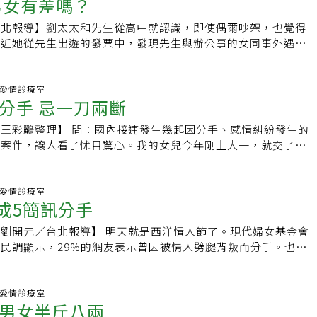
男女有差嗎？
有多少難民，只管愛你。6.對所有人與事欠缺憐憫心與同情
：「啊，那個平凡的女人憑什麼可以擁有這樣的男人。」這種想
實習生裡面篩選。」「你想留臺裡？」「是啊，我想當主播。」
問題，但自己卻因為受到傷害，而認為天底下的男人都像烏鴉一
務是由男性委託調查老婆是否外面有了小王。重建信任5步驟林
孩，同時他也透露結婚3大條件：「婚戒不離手、老婆冠夫姓、
上強者就是掌握一切，弱者就是活該倒霉，沒有資格活在世界
前，我談過兩段無聊的戀愛，這之後似乎是無法控制的，我就是
些同事，都在找下家了，電視臺有什麼可待的……」他又重複了
己變得更好，並且跳脫情感創傷所帶來的痛苦，我們也要知道自
台北報導】劉太太和先生從高中就認識，即使偶爾吵架，也覺得
任不容易，在她處理的夫妻諮商中，假設來了20對夫妻，通常
，如此傳統的觀念也和蔡依林獨立自主的個性相距甚遠，種種原
是對的，所有人都對不起他，對於不順從他的人會有激烈的恨
人身邊的男人吸引。六年前，我開始跟有婦之夫在一起，他是我
主播。」他是農村的孩子，小時候就想當主播。就是這麼簡單。
什麼樣的伴侶。如果想要一隻狗，偏偏找來一隻貓，然後期待自
最近她從先生出遊的發票中，發現先生與辦公事的女同事外遇，
困境，這是一條雖不容易卻可以行得通的道路。1.設定目標。兩
終離散的結果。走過多段刻骨銘心的戀情，被劈腿、不被男方媽
錯，一定是別人的錯，或者是不聽他的話才有錯。一般人對於不
老公，我閨蜜罵我沒有道德觀念，但我的國中同學小芹跟我從畢
好低啊，聽說馬上又要降薪。當主播有什麼意思？不就是讓大家
就把貓變成狗，這根本就是異想天開！所以千萬不要想著改變別
機的通聯內容，先生才承認兩人已交往半年。劉太太只要想到先
商心理師會幫助夫妻了解、探索彼此的感情資源。比如兩人還可
念不同......這些經驗並沒有讓蔡依林對愛情失望，「我覺得愛
他對於不同意見就是暴跳如雷。8.會以貶低人格的粗話、髒話
有再連絡，只是開同學會時碰到她和她先生，她又不算是我的好
嗎，實際上日子過得淒慘得要死。」「我喜歡這個。」他說，
楚自己想要什麼特質的伴侶，再從交往的過程中仔細觀察對方是
到無法入眠。即使後來先生有悔意，同意讓她翻看手機，也隨時
起看影片，兩個人過去的感情是融洽的，外遇是無意間發生的。
可以讓大家都幼稚的事情。這也是愛情剛開始美妙的地方，所以
他人，認為伴侶就是低能與低等。他習慣會以罵別人三字經、豬
炫耀自己的律師老公？小芹念書的時候就是個驕傲的人，仗著自
是學校的節目主持人。」他還挺執拗的。她喜歡。「那你當吧，
求。此外，也一定要記得，人生在世就會不斷的成長改變，所以
還是無法信任先生。振興醫院身心內科主治醫師袁瑋表示，無論
之間.愛情診療室
平台。釐清外遇事件對彼此造成什麼影響，同時對夫妻雙方做預
以讓我幼稚的人。」即使被傷過、失望過，她還是沒有停止找尋
過，因為通常他會對自己有強烈的優越感。9.無時無刻懷疑另
是用鼻孔看人，同學會再相聚，她胖了好多，臉也腫腫的，抓著
混成個製作人什麼的。電視臺只要不倒，中層就還有好日子
分手 忌一刀兩斷
，不見得未來也適合，婚後兩個人還是要有共識，彼此互相包容
都不是理智的決定，而是受到當下情緒或情境的影響。許多人劈
易出現的情緒或行為，「她的強迫性思考不是自己可以控制的，
她褪下在眾人面前建立的女王形象，不需要呈現完美的妝容，或
所有的通訊軟體、包括手機簡訊、電子郵件等。另一半必須一直
「我先生是律師，自己有律師事務所。」一臉得意的樣子，看了
當製作人，我只想當主播。」這人腦子一定進水了。她直接拋出
夫妻關係。婚姻中的兩人是否應該分手，得視雙方對婚姻的看法
會被發現，也沒有想過後果會給對方帶來傷害；僅有少數人是為
播放」，了解被背叛者的歷程後，接納度就會提高。3.成為接
求能安心做回一位幼稚的小女孩。延伸閱讀： 還在買一大袋
，而且藉由放棄隱私權的方式讓他開心，但是他還是會從蛛絲馬
：「以後有什麼法律問題，都可以找我老公喲！」後來我就假藉
王彩鸝整理】 問：國內接連發生幾起因分手、感情糾紛發生的
保證你能留臺裡？」他的學歷是大問題，他一個農村家庭的孩
為即使彼此再不適合，還是應該繼續維持婚姻關係；但也有人認
劈腿。袁瑋認為，男女劈腿的原因差異其實不大，大部分是覺得
不管對方丟什麼球都要去接，要盡量讓對方說，傾訴感受是修復
回家吃？它是麵包中最糟的選擇！專家揭：10類麵包中，最健康的原
疵，然後找到藉口暴力相向。10.如果對於輕微家暴一再容忍，
打電話給她老公，我們就這樣開始來往。當小三當了三年，我跟
人案件，讓人看了怵目驚心。我的女兒今年剛上大一，就交了男
錢往裡砸？要憑真本事競爭？拜託，他還沒有那種驚為天人的出
於未來想走的路缺乏共識，不如放手祝福彼此。孰好孰壞，沒有
、缺乏肯定，不然就是情感需求及性需求得不到滿足，也可能是
，正確的應對可以讓另一半受傷的心慢慢療癒。4.寫紀錄。在
認為他是因為愛我才這麼做，玉石俱焚，是最常見的結局。呂秋
小芹離婚，雖然他總是敷衍著說：「再給我一點時間。」但當我
提心吊膽的，擔心萬一女兒遇到恐怖情人怎麼辦？(曾太太，45
老主持人個個都油嘴滑舌情商爆錶，長得也帥。「我會努力
會民情、文化制約很有關係。中華文化比較有從一而終的觀念，
題。當伴侶關係久了，尤其是柴米油鹽醬醋茶等瑣事多了的時
些努力，對雙方感情有幫助的部分。5.愛的保證。信任不是用
關於家暴的原因，從來不是愛你，他只是愛自己，而且太愛太愛
果不離婚，我就把我們的親密照片給媒體，他畢竟也是號人物，
諮商心理師涂喜敏答：孩子到了高中和大學階段，自主性提高
飯好了。」謝芃讓爸爸向主管打聲招呼，實習期過了把夏宇留臺
何，最好都要攜手直到老死，所以即使不再有愛，或兩人不再適
方需要被肯定，這時周遭出現稱讚或給予肯定時，就容易被第三
表達，需要不斷地印證。 重建愛的能量根據內政部統計，台灣
是擁抱他的燦爛，但其實只是擁抱他的腐爛。請你勇敢的提出保
事務所，他一定怕名譽掃地。他氣我威脅他，說我這樣已經觸犯
的感情問題，只能扮演「備詢角色」，最好不要批評對方，因為
之間.愛情診療室
的家庭狀況，都罵她糊塗。「我們不是在談戀愛。」謝芃噘著
算婚姻生活乏味得如同嚼蠟，甚至彼此相敬如「冰」，很多人還
任一方劈腿後，該如何解決？袁瑋表示，感情復原的路並不容
達5萬1,680對，位居亞洲之冠，以「35歲至39歲」為離婚率最高
汙染源。你媽生你，是讓你來當好人，不是讓你來當奴隸的。你
1成5簡訊分手
怕，每當他生氣，我就用軟的，哭著求他，告訴他我有多愛他、
聽不進去的；家長愈批評，孩子就什麼都不跟你說，一旦遇到感
幹什麼？又要浪費我的人情。」「我被他的理想感動了。你們知
婚姻關係中。反之，西方國家如果一對伴侶不再相愛，或意識到
案例在感情復原之後，都能更好更親密。袁瑋建議劈腿的一方，
020年已突破一萬對。當婚姻出現裂痕，選擇留下或離開，在乎
，但你其實只是他的受氣包。
。軟硬兼施是對付男人最重要的手段，沒有一個男人不吃這套
能還在狀況外，不知從何幫起。家長如果不贊成子女戀情，就保
謝芃重重地用筷子點著碗底。她媽聽說夏宇都沒提過到她家來拜
來有不同想像時，會比較傾向選擇分手，祝福彼此。兩個人想要
係，誠實面對伴侶的問題，並負起責任。應和對方溝通自己在關
心來問自己：「還感受得到愛意如何捨得放手？自己的底線在哪
】 明天就是西洋情人節了。現代婦女基金會
多，他終於離婚了。並且拿著他的離婚證書到我家，要我嫁給
孩子明白你的底線在哪裡；如果你的底線是不要有婚前性行為，
「剃頭挑子一頭熱。」才不是！夏宇是個禁欲系男生，死腦筋，
，最好的辦法就是不斷的為愛加溫，像是抱持感恩、攜手成長、
不是指責對方造成自己外遇。另外，不需要叫對方不要難過，難
的理由是什麼？要如何分辨另一半是不是適合我？」婚姻是一場
民調顯示，29%的網友表示曾因被情人劈腿背叛而分手。也有
待已久的結果，但是當我看到那張離婚證書，我再仔細看著眼前
說：「嘿，我還不想那麼年輕就當阿嬤」，同時提醒孩子，一時
一輩子，跟以前那些見到她就想撲倒的完全不一樣。父母經不起
內心看見對方，滿足彼此需求，不會口出惡言，更不用暴力對待
，應給對方時間抒發情緒。至於被背叛的一方，袁瑋建議「問該
主不可能永遠過著幸福快樂的日子。當人生的演出脫序時，有人
情人精神或肢體的暴力對待，最後雙方只得走上分手一途。還有
然覺得，我從來沒有真的愛過他，我們的開始在於我討厭小芹，
，要做好保護措施。孩子上大學後的戀情，父母最好給予尊重，
答應等她實習完了請吃謝師宴的時候幫忙提一下。只要父母肯
忠誠，維持單純的人際往來，這樣才能經營出有愛的關係。就算
時談談自己的感受，幫助預防下次外遇的發生，而非問會「留下
一蹶不振，在窒息中度日；同樣地，也可以選擇勇敢面對生命中
訊分手。由於情殺案層出不窮，現代婦女基金會特別在情人節前
醜，卻在那耍驕傲，她憑的就是出生在有錢人家和一個律師老公
關心戀情的進展，如果孩子突然情緒不穩或沈默不語，父母就要
。她父母的一句話，頂夏宇多少萬往裡砸。夏宇說自己沒衣服穿
的關係，也要感謝對方曾經的陪伴和付出，真心祝福彼此找到更
，對重建關係未必有幫助。另外，生活中還有許多問題值得探
的選擇，決定未來該怎麼度日，積極走出泥沼。延伸閱讀: 。外
聞民調合作，公佈網友的「戀愛分手EQ大調查」，共有21,595位
之間.愛情診療室
要破壞她的幸福，但沒有想要賠上自己的幸福。於是我和他分手
孩子什麼都不肯講，這時父母就要拿出「情蒐」的工夫，跟孩子
參考買幾件實惠又體面的衣服。謝芃帶他到一家商場，夏宇一看
子女的夫妻即使分手了，也要繼續關心和照顧孩子。至於下一個
男女半斤八兩
你的朋友、教會或專業人員，別讓生活只剩下「外遇」這件事。
 國外醫學期刊：「睪固酮濃度高低」影響偷吃關鍵 。另一半老
及曾用過的分手方式，有26%使用「當面懇談或談判」。但有
不得其解，說他為了我離婚，我不是說沒有他活不下去嗎？我一
生什麼事，掌握情資後給予適當的建議和關懷。恐怖情人有時只