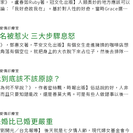
家》，盧春如Ruby著，冠文化出版】人類奧妙的地方應該可以
種病態，通常起源於內在對自己的感覺不夠良好，很多父母管教
則根據調查，蘇珊年齡的女性，一旦被發現讓老公戴綠帽，離婚
椰菜」能與謝安真在一起。許多人都在網上勸告謝安真，千萬不
「讚」。她想想，都覺得快樂。謝芃的實習期快結束了，她讓夏
論：「我好奇故我在」。基於對人性的好奇，當時Grace選擇
只批評而不肯定孩子，這樣教育出來的小孩，永遠覺得自己不夠
59歲的女性偷腥被抓包，有37%婚姻破裂，而20-49歲的女性被
，眼睛要睜亮，藍天蔚（花椰菜）不錯的，連花媽也喜歡她，能
負責幫他搞定留下的事。夏宇提了一家市裡最好的餐廳，謝芃奸
「背叛男友」的事情，這種心態其實不難理解。從來沒有交過其
的心力用來追求普世價值認為的成功。就像巧蘋不斷地去掠奪屬
離婚。為何50-59歲的不忠女性較容易結束婚姻關係？社會心理
提醒安真一定要選花椰菜。就有網友指出，誰說女人離了婚，除
在家裡請，做給我一個人吃。」謝芃帶了一瓶紅酒，夏宇推辭不
e，基本上就是好奇跟老公之外的男人在一起，到底會是什麼樣的
在掠奪的過程裡，享受誘使人夫出軌的刺激和成就感，並且藉此
空巢症候群有關。外遇填補了子女遺留的空虛，尤其是經濟獨
，不能擁有屬於自己的幸福？有個男人能照顧，也能疼愛小孩，
剩下的都被謝芃喝了。一喝多，她就開始暢想她不可估量的未
況發生的機率，其實比你我想像得還要普遍。話說，我認識的另
之間.愛情診療室
力和價值。但實際上在心底，她無法逃避對自己偷取別人幸福的
的女性，在外遇的體貼下，不再自憐年華老去或是被迫留在不快
夠接受呢？希望安真接受藍天蔚吧！相較之下，支持負心漢、劈
豪車，她終於擺脫了父母的壓制變成強者，變成他們的驕傲——
名被惹火 三大步驟息怒
同樣的也面臨過類似的情形。她與老公也是初戀交往到結婚，但
身心失去平衡，再加上長期飲食不均衡的結果，頭髮毛躁、臉上
伸閱讀》‧誰愛劈腿？男女半斤八兩‧女性過60 性習慣大改變
（溫昇豪飾演）的網友就明顯較少，臭罵他的留言倒是一堆。
年就可以完成人生中最盛大的反叛。而夏宇呢，她不需要他做什
第二個男人偏偏在她準備踏入禮堂的前夕出現了！後來，她甚至
人靜時擔心自己有一天年老色衰，再也吸引不了男性的目光，因
，請見元氣周報】
啃？這種壞女人也看得上」、「嚐嚐被拋棄的滋味吧！」、「活
一個好主播，回家只拍好馬屁就行了。謝芃的理智開始模糊。夏
係》，鄧惠文著，平安文化出版】有個女生走進擁擠的咖啡店想
，並且跟老公坦承了一切。然而她老公並沒有放棄，反而選擇接
去攫取別人的目光，如此這般她豢養出一隻貪婪的情緒怪獸，現
」對於「小三」黎薇恩（朱芯儀飾演），網友們更沒有好話，有
她賴著不走；夏宇要來背她，她把臉仰過去：「親我。」夏宇
現角落有個空位，就把身上的大衣脫下來占位子，然後去排隊點
還是步入結婚禮堂。從這次的經歷中，她得到的經驗是難以忘懷
回頭啃噬她的健康，這真是標準的「病由心生」。祝福巧蘋能在
！祝你去精神病院，一路順風，半路中風，遇到颱風！」「妖孽
，我怕把持不住自己……那個，要留到新婚之夜。」謝芃一下子
回來的時候，發現有一群男人坐在她剛才占好的空位上，正高興
心長的向我分享這段往事：「我還是真心的愛著我老公，我覺得
有害的食物、補充甲亢患者所需的營養，調養身體的同時，學會
、「你去死一死吧！」。甚至有人以「髒東西」來形容，要她不
可是我早就沒有了啊。」夏宇半天沒說話。謝芃問他：「你還是
是她立刻說：「對不起，我剛剛已經占了這個位子。」男人們
無法輕易取代的。但是老實說，第二個男人的出現，彷彿讓我又
望被愛、被肯定、被在乎的小孩，告訴那個小孩，她已經長大，
合。在劇情的推波助瀾之下，「小三」已成全民公敵。網路上最
理她。「你生氣了？」他還不理她。「你介意這個？」他終於開
在這裡啊！」她不悅地回道：「我的大衣在這裡！被你們推到旁
之間.愛情診療室
感受到的是與老公全然不同，甚至不曾給予過的熱情。那種感
定、自己在乎自己，更重要的是，她可以好好愛自己。唯有放過
我到底該不該原諒？
一則笑話。就讀小二的女兒放學回家，吵著跟媽媽說，自己想要
。」總之有點掃興，他還是把她送回去了。謝芃有點懊惱地問：
著說了一句：「今天客人這麼多，妳要位子就要人來坐啊！不能
回到初戀時的亢奮……」回到案例中的女主角Grace身上，我
才會放過妳，妳才不會覺得處處都是批判的眼光。邱老師飲食建
什麼？答案竟然是小女生不想當「小三」，擔心被人唾棄。連小
我嗎？」「喜歡。」「我也覺得喜歡，你沒有理由不喜歡。」夏
」這下子讓這個女生忍不住抓狂了，她一屁股坐下來，大喊：
不是愛上另一個男人，她很清楚明白的知道老公對她的好，所以
愛為何不早說？》，作者密絲飄，時報出版】俗話說的好，人非
狀腺亢進(體重下降、餓或緊張、生氣時會手抖、失眠、盜汗)、
三沾上邊，可見這股反「小三」的勢力有多強大。
臺，調到民生節目組做主播。謝芃則要創業，她的朋友邀請她去
這裡！」接著，她一不小心，竟然把手上的咖啡打翻了！但現在
傷害老公，或者因此心生動搖。事實上，她只是很誠實的面對自
，而且只要知錯能改，還是善莫大焉。可是有些人做錯事以後的
長黑斑甲狀腺亢進的人，在近年來有越來越多的趨勢，因此我在
經初具規模的小公司，夏宇鼓勵她去。他替她買了個行李箱，很
無法再去櫃台點一杯咖啡，就只能尷尬地坐在那裡，陷入進退兩
race來說，她想要知道，除了老公之外，跟別的男人做愛，到
補償、不是認錯，而是哭哭啼啼、裝得比誰都可憐的說：「我不
多，希望可以幫助大家瞭解甲狀腺亢進。會造成甲狀腺亢進的原
遠超出他的消費範疇。他說希望她以後拉著這個箱子走南闖北的
她感到羞愧又憤怒，因此大哭了起來。一般人看到這種情形，可
到這裡，身為敏感的女人，或許會覺得Grace的說法有點熟
的，你可不可以原諒我？」噢拜託，什麼叫不是故意？開車撞到
長期上肝火。上肝火的人會有：口乾舌燥、口臭、早上起床有眼
火火。夏宇把她送到機場，謝芃抱著他，呼吸很近，她把臉湊過
生小題大作，或是有毛病吧？可是我卻覺得站在她的立場，這真
哪裡聽過……「我沒有不愛妳，我會跟她上床只是一時衝動，以
而不是故意，因為誰也不知為何有人突然衝出來。在摩肩擦踵的
之間.愛情診療室
睛癢、容易長針眼、皮膚黯沉、大便顏色深、大便乾硬、脾氣暴
印在她額頭上，摁著她的頭，印了很久。她覺得他是認真的，用
，大哭也是可以理解的！每個人都有一個生氣的引爆點，在生氣
未婚比已婚更嚴重
」「我跟她只上過一次床而已，對我來說根本一點意義都沒有～
人的腳可能是意外不是故意，因為後面的人推了妳一把。愛上不
像巧蘋出現的症狀：頭髮毛躁、臉上長黑斑等。2.成長環境和
乖地等我，不許被小騷蹄子勾跑了。」她撒嬌。夏宇揉了一下她
著一些複雜的感受，不要說是旁人，就連當事人也不一定瞭解自
還是愛妳的！」「那個小姐是我們總經理叫到我房間裡的，我總
意外，但外遇卻不是，因為妳是有選擇的！「感情在天雷地火之
有甲亢病史的人，往往帶著一種悲觀的思維：「我一定也逃不
了深圳，每天晚上給夏宇發訊息，打電話。一切都進展得很順
們不妨試著想想，這個女生覺得生氣又受傷的心情是怎麼回事
劉開元／台北報導】 後天就是七夕情人節，現代婦女基金會今
面子吧！」沒錯，這些說詞的確都是男人上酒家、發生性交易和