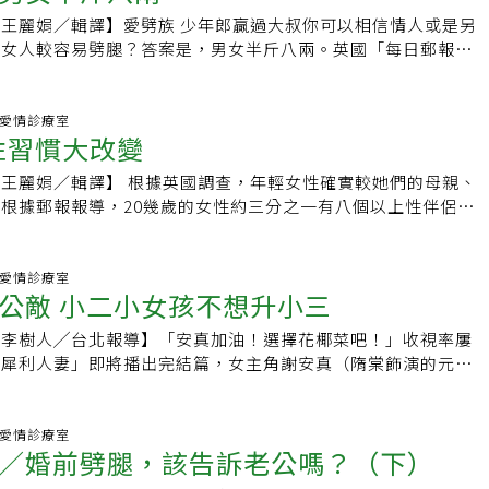
鵝。「哎呀，我幫你買。」謝芃把他推進更衣室。換了衣服出
會更好，就要看一個人是不是能從過去的關係中成長、蛻變和放
以不見面的方式分手。其中選擇「逃避等待自然情感消逝」的比
的方式，不斷哭著說在他面前我有自卑感，我大學沒念畢業，他
出原形，因此父母平時就可跟孩子聊聊對劈腿、分手的看法；結
王麗娟／輯譯】愛劈族 少年郎贏過大叔你可以相信情人或是另
謝芃跳到他面前，在試衣鏡前挽著他的胳膊擺造型：「配得一臉
仍有相當多人選擇「冷處理」。調查也顯示15%的民眾選擇以
，我不敢嫁給他，讓我們維持這樣的關係等等。他漸漸軟化，答
戀愛分手更是正常的事。兩人真心相愛卻分手，通常需要3至6
是女人較容易劈腿？答案是，男女半斤八兩。英國「每日郵報」
不讓謝芃出錢，這倒讓她不好意思。她逼著人家買貴衣服，說不
分手。以打電話分手的比例則佔14%。分析顯示，年長網友較
漸漸跟他疏遠，然後換手機號碼、搬家。他當然沒有為愛走天涯
期，分手一個月內情緒起伏大，是很正常的現象；但若對方是很
20-60歲的英國女性，12%坦承自己紅杏出牆，同樣也有12%的
活費呢。於是說請他吃飯，結果吃完飯，他悄悄把帳也結了。謝
避、等待自然情感消逝」。18 歲以下的網友較常選擇以「線上
段終於結束。雖然快要四十歲，我苗條的身段一直是我自傲的地
人，最忌馬上翻臉、一刀兩斷，要採取「安全下車」的策略，不
人背地偷腥。和一般人的認知不同，最愛劈腿的男人是20幾歲
我從來不花女人的錢。」他說。「我跟別人不一樣！」她理直氣
。 【2009/02/13 聯合晚報】
前我開始體重下降，只要肚子餓或是緊張、生氣的時候，我的手
辱對方，並傳達「不是你不好，而是我們不適合」的訊息，給對
是臨老入花叢60歲以上的男性。約18%的少年郎坦承禁不住誘
之間.愛情診療室
人！」他不再接話，拎著大包小包往外走。也不知道為什麼氣氛
常覺得熱而盜汗，雖然瘦是大部分女人都在追求的，但我覺得自
 性習慣大改變
撫情緒。家長可以教導孩子，如果起衝突時，最好想辦法安全離
的資深熟男向外遇繳械。中年男 最能原諒妻出牆最效忠一夫一妻
裡那麼潮濕，像蒸籠，他卻巋然不動，她有點惱羞成怒，又找不
可不希望變成紙片人，那樣才不會吸引男人呢，所以我很擔心一
方爭輸贏，感情的事一旦落入爭輸贏的局面，最後都是輸家，甚
歲的男人，可能是升格當父親，自覺責任重大，僅5%的人表示有
都忘了按電梯，跟著一行人到了地下二層。電梯門一打開，一整
王麗娟／輯譯】 根據英國調查，年輕女性確實較她們的母親、
而且我本來光滑烏亮的頭髮，近來也變得很毛躁，真是煩死我
價。孩子談戀愛時，要提醒他，不要驟然關進兩人世界，尤其女
諒老婆一時迷惑的，也是40-49歲的中年男性，76%最後選擇原
忘記了剛才的不高興，她指著一台說：「我就準備買這個！怎麼
根據郵報報導，20幾歲的女性約三分之一有八個以上性伴侶，
跟另一個有婦之夫在一起，他是我遠房阿姨的先生，算起來等於
友的同學、同事、老師和家人，從中了解他個性的更多面向，認
性外遇的，是20幾歲的男性，有三分之二不能接受事實，可能
…不過我不懂這些。」謝芃開始大談特談新媒體創業，誰誰做自
性僅14%。此外，60歲以上女性約有三分之一僅有一位性伴侶，
二十歲。我這位阿姨沒念過什麼書，但是先生對她簡直如掌上明
否結交了一個潛在的恐怖情人。【2014/10/11 聯合晚報】
，不怕再也找不到芳草有關。女越軌 近水樓台或網交女人越軌
的風投啦，誰誰線下做商業活動每個月幾千萬的流水啦，誰誰做
中，只和一人有性關係者僅13%。有趣的是，性伴侶八個以上的
生雖然大我那麼多，但快六十歲的他，身材保持得極佳，還常常
友或同事變成情人。原因可能是近水樓台與日久生情。不過，網
經做成龍頭老大啦……夏宇說：「你穿高跟鞋磨不磨腳？我背你
的一組和60歲以上的一組差很大，前者高達30%，後者僅14%，
之間.愛情診療室
夥子還比不上他勒。我跟他其實和上一段小芹的老公有些重疊，
尤其是只問肉體的出軌。搞網路情的，以50-59歲婦女最多，
把她背起來，她手掛在他脖子上，拎著自己的高跟鞋。再往下
公敵 小二小女孩不想升小三
，顯示60歲以上的人，性習慣大為改變。英國女性外遇調查●對
婆一樣，他對我也是呵護萬分，雖然明知道我劈腿，卻從來沒有
同網站交友，這點可能與一般人的想像不同。社會心理學家伍德
子在他身體兩側晃啊晃。謝芃在他背上無聊，想起有一次兩人一
-29歲→ 9%30-39歲→ 8%40-49歲→11%50-59歲→13%
，每個月還給我六萬塊零花錢。我這個姨丈生意很成功，現在公
謂的不恰當的親密關係。有些人寧可上社交網站大談自己的私生
者李樹人╱台北報導】「安真加油！選擇花椰菜吧！」收視率屢
羊。不用麻藥，一個小鐵鉤子，在火上燎一下，一戳進去就把蛋
成功隱瞞外遇的女性20-29歲→74%30-39歲→41%40-49歲
弟和兒子管，偶爾才去公司看看、開開會。所以他有大把時間陪
意告訴另一半，伍德認為這種行為和背叛無異。中年婦女蘇珊
「犀利人妻」即將播出完結篇，女主角謝安真（隋棠飾演的元
還沒來得及流血，灰白色的蛋蛋「噗」一下扔進塑膠袋。專門有
→74%逾60歲 →58%●原諒伴侶不忠的女性20-29歲→ 95%30-
聽說有懷疑他外遇，他跟姨媽說：「我們老夫老妻了，你給我一
繫婚姻。她的老公性欲低，導致她不安於室。倫敦大學社會衛生
處？更引發戲迷高度關切。官方網站留言幾乎一面倒地支持協助
拿去燒烤。謝芃說：「嘿，要是對付出軌的男人也使這酷刑就好
49歲→100%50-59歲→ 86%逾60歲 → 90%※延伸閱讀》‧誰愛
不照顧妳的。」聽說姨媽自此沒再追問他的行蹤過。但我不甘
‧尼可森指出，蘇珊的例子在中年女性中不算少見。中年女性自
（宥勝飾演）。有網友就說，如果安真重回劈腿老公溫瑞凡懷
不會出軌。」謝芃喜歡聽這話，哪怕只是此刻的信念，也是值得
兩‧女性過60 性習慣大改變【更多精采內容，請見元氣周報】
很帥又有錢，憑什麼姨媽抓著這個男人不放？我一定會讓姨丈跟
再有幼兒需要把屎把尿，生活焦點重新回到自己的需求。相反
局。「如果繞了一大圈，安真還是回去的話，就完全不重視觀眾
之間.愛情診療室
翹起來，用大拇腳趾比了個「讚」。夏宇大笑起來，她得意地
蜜問我難道從來不會有罪惡感嗎？我當然沒有，那些女人只是八
／婚前劈腿，該告訴老公嗎？（下）
35-49歲的男性則變得很安於室。被抓包 50熟女離婚居多50
覺很不好受。不但罷看，連下齣偶像劇也不會再看！ 」隨著劇
你做給我看？」「以後有機會。」什麼時候有機會呢，他永遠穿
男人，我得靠自己的努力來爭取，不是嗎？邱老師分析過度要求
達74%表示從未被老公發現自己不忠。54歲蘇珊的老公至今也
似留言也充斥在「犀利人妻」網站留言版中，觀眾甚至以罷看為
床上的時候吧。太陽暖暖地照在他們相互交織的腿上，他突然