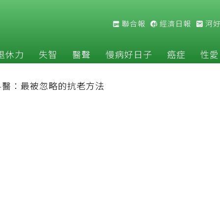
聯合報
經濟日報
河
退休力
失智
醫聲
慢病好日子
癌症
性愛
科醫：最被忽略的抗老方法