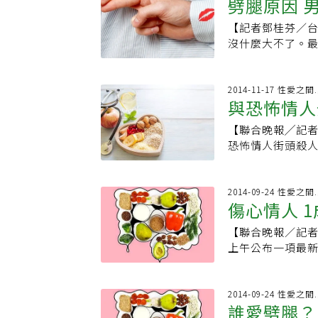
劈腿原因 
米，也不管敘利亞
友，我心裡會有
批人，肯定先從
劈腿只是遲早的
兩、三成的外遇業
錦榮卻非常想要小
心。認為這世界
法。在二十歲之
「什麼？你看那
般黑。除了讓自
【記者鄧桂芬／
萃芬認為，重建信
夫妻財產共有」
上。7.自己永遠
會被那些平凡女
一遍：「我想當
己想要的究竟是
沒什麼大不了。
有19對可以走出
因導致了兩人最
意。如果事情出
國中同學小芹的
「可是……薪資
己可以靠著愛，
開始調查先生手
人都想挽回，諮
媽認同、對結婚觀
同意見習以為常，
業後十多年都沒
都認識你一張臉
人，應該先弄清
生外遇，就會哭
以聊天、喜歡一
情是不分年齡，
攻擊伴侶或是其
朋友，誰叫她要
「我從小到大都
否符合自己的需
報備去向，但她
2014-11-17 性愛
2.找到可溝通的
我還是很期待可
狗等方式讓自己好
己家有點錢，總
當到三十五歲，
與恐怖情人
現在適合的對象
男女，多數外遇
告，被背叛者容
那個人，可以讓
一半劈腿，掌控
老公的手介紹：
過。」「我不想
磨合，用心經營
腿都覺得自己不
是自動跑出來自動
是性感的舞步，只
對他表達忠誠度
就討厭。她還說
【聯合晚報╱記者
關鍵：「你怎麼
而定，有的人認
了傷害對方才去
收情緒的容器。
Costco貝果
跡中不斷的吹毛求
有法律上的問題
恐怖情人街頭殺
子，還能有多少
為如果兩個人對
自己被長期忽略
信任很重要的一環
來是「它」
認為會改，或是
他攤牌，要他跟
朋友，最近我老是
類拔萃，臺裡的
答案，往往跟社
因缺乏共同的話
日常生活中做了哪
遠說，親愛的，
使出殺手鐧，如
歲)張老師基金會
的。」他說，「
傾向夫妻無論如
候，常會忽略對
說的，要用行動來
自己。你以為你
那麼有名的律師
了，家長對子女
2014-09-24 性愛
裡。父母一問他
合共同生活，就
者吸引。那麼，
離婚在2020年高
護令，而且遠離
傷心情人 
法律，我當然不
熱戀中的男女是
嘴。「那你幫他
是選擇繼續待在
易，但許多真實
的年齡層中，在2
想當他的媽祖婆
不能沒有他……
情生變時，你可
道嗎，理想。」
彼此對人生的未
先結束另一段關
一心。不妨靜下
【聯合晚報／記者劉開元／台北報導
的。哭鬧了半年
持中立，但要讓
訪，嘆了口氣：
一直一起走下去
係裡的失望，而
裡？留在婚姻裡
上午公布一項最新
他。本來是我期
不妨用幽默口吻
他對誰好就會好
互相陪伴，打從
過是正常的情緒
修練，王子和公
17%的網友曾遭
的這個男人，突
勾動天雷地火時
她的死纏爛打，
彼此，能夠保持
問的問題」，適
天天沉浸在痛苦
不少人以手機簡
我覺得她又肥又
但要從旁觀察、
提，他就有希望
不願意繼續現在
不堪畫面」的事
的苦難，看清自己
夕透過Yahoo新
2014-09-24 性愛
罷了，我只是想
提高警覺；萬一
了，讓謝芃幫忙
適合的伴侶，有
誰愛劈腿？
討，可尋找支持
遇、劈腿是天性？
網友參與票選。問
了。雖然他百思
的好朋友打聽發