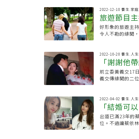
要不要戳破、該不
但如果劈腿情況
二」？ 各種需被
2022-12-10 養生.家
二：舊事重提 惡
旅遊節目主
愛、被支持、被
到以往的被背叛
各有解釋，有些人
痕無法修復或重
好形象的旅遊主
外遇，你能
去控制：當個人
事件中受到極大
令人不勘的緋聞
理解、聽進去等
可能都經歷過一種
紅的韓劇《夫妻
性或者是愛，當
意，可是你還是
穩的生活，戲劇
誘因，就有可能出
法離開這段關係
嗎？另一半有外
2022-10-20 養生.人
腿有一就會有二
「謝謝他帶
人，就沒有人會愛
己的頭髮，懷疑
能出現改變。但
來說，上一次被
索，下班後跟蹤
不知道、不曾想過自己為什麼會這樣。
前立委黃義交17
年二位緋聞
著沒有人要傷害
在一夕間崩塌了
人自己也會嚇到？
義交傳緋聞的二
己值得很好、很
出了真實世界的
好女人」身上發
憶」，而周玉蔻
與世界的解讀有
房裡的夥伴...
爸爸、好媽媽、
的回應，都讓網
少。願意的話，和
示。團體「浩角
要切換，例如當
美但平靜的句點
2022-04-02 養生.人
自我價值。心理
秉立）被周刊拍
「結婚可以
重要的關鍵，也
隨後卻劈腿名媛
層的傷痕，讓你
第一時間受訪時
尤其是外界出現了
三位主角在當時
關係？要療癒劈
家人感到抱歉，阿
出道已滿23年的
念不同..
學習、事先設定
身為當事人的二
者心裡有多痛，
麼？林萃芬說明，
位。不過讓蔡依
境才有辦法整理
男主角墜樓逝，昨
許多關係仍可以
上。妻子當了媽
演，更多的，是一
底線，有些人則
開心或不開心都
營這段關係，劈
外發展。2.缺少
一個清亮的嗓音