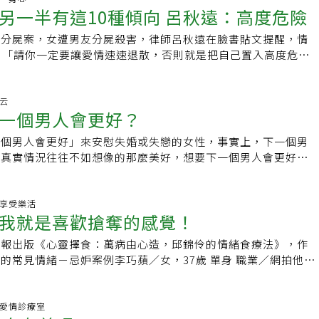
遇風暴後，彼此的婚姻關係比過去更加甜蜜也更加穩固。林萃芬
會再如此輕易看待她所獲得的成就，並看見光鮮亮麗的舞台背
滿的鼓勵和正能量，給女性肌力，也給女性激勵，讓姐妹們的健
情，過程也可能非常辛苦，會需要一段時間磨合。 如何提供信
是觀想對方的能量站在正面對。真誠感謝對方曾經為我們付出的
另一半有這10種傾向 呂秋遠：高度危險
侶最終選擇離開彼此的原因，就有網友提到「因為疫情無法見
？」夏宇二話不說找了根粗棍子來。「扶我背上。」他命令道。
一方，通常有許多相似的心理歷程。最典型的是強迫性思考，情
次練舞練到磨破腳皮、跌倒再爬起、流淚再擦乾，不斷重複的過
有肌勵https://pse.is/UYA9XFb：
如果兩個人都還想繼續，那麼接下來就好好的討論，當出現懷疑
對方現在是離開的時候了，用心念剪斷彼此之間的能量連結，想
越淡」、「真的不要相信有另一半跟異性有純友誼，我就是這樣
腰，三兩下把泥戳掉，又從口袋裡掏出兩個拋棄式鞋套給她套
果事發當時曾看過對方手機簡訊或圖片、影片，會自動在腦中播
並不只應用在工作上，蔡依林近年在社群上時常分享自己的休閒
acebook.com/udnGpowerIG：
怖分屍案，女遭男友分屍殺害，律師呂秋遠在臉書貼文提醒，情
何提供安全感或信任，並且也回到關係當中，好好了解劈腿失了
己身體內的能量都一一釋放掉，然後祝福對方讓對方離開。
金錢觀」不合、沒有「上進心」等現實層面的問題，也是不少人
」謝芃拍他的背：「快起來，人家在看我。」「給人看。」於是
緒很容易被勾動。比如前陣子傳出醫界外遇新聞，許多當事人一
括了烘焙。一般人做蛋糕，大概就是在家裡烤一烤，分給朋友家
.instagram.com/udnGpower社團：女性專屬|健身的我超美
，「請你一定要讓愛情速速退散，否則就是把自己置入高度危險
調整步調。 被劈腿受傷的人如何重建？心理師：
下句點的理由。網友就提到「勤儉很好，可是每餐都要去計較2
上了。瘦瘦的背，脊柱一節一節地突出來，她很想用手指去數。
自動產生連結，一發不可收拾。「通常會跟他們說明這都是正常
蔡依林就是要超越一般人的程度，她做蛋糕做到飛到英國比賽，
遠說，所有的恐怖情人，在交往的時候都會有徵兆，只是在交往
傷。 面對劈腿這樣巨大的傷害，往往讓人不知所措，不公平、
很煩」、「看到另一半遲遲沒有進步，雖然提分手很殘忍，但還
，是他長直的頸脖，衣領很乾淨，散發著男人的體味和淡淡洗衣
，被外遇者可能會出現哪些行為、想法、情緒，不是一下子就可
在線上開啟了翻糖蛋糕新品牌。不只如此，最近蔡依林又在社群
眼、瞎了心，以為這是因為他愛我，愛到入骨，所以才會無法自
會快速進入到下一個關係、有人會不斷自責、也有人會對關係感
等；也有人分享因「家人反對」而無奈分手的經驗，像是「媽媽
身體和心靈都起了可怕的反應，她竟然會臉紅！心臟把帶著荷爾
長一段時間去消化，也不是來諮商一、兩次，把話講清楚就好
——親手織衣服。蔡依林就是這樣的一個人，不管學什麼，就是
由為他辯解。但是，一日家暴，終身家暴，對於家暴零容忍，是
瑞云
乃樺心理師表示，這些反應其實都很正常，誠實的面對自己的受
，超瞎」、「家境比較差一點，被對方家長嫌棄」等，引起一片
四肢，四肢都綿軟了，她的嘴唇莫名濕潤，心裡雌性的部分狂熱
是件容易的事，往往一個人覺得沒什麼的點，另一個人覺得很有
，就是要做到淋漓盡致。三段感情跌跤 卻不放棄找到「那個
一個男人會更好？
應該要有的態度。基本上，根據以前的實務經驗，恐怖情人大概
這段關係的失敗，接受自己的受傷，這些並不是錯誤，也不必為
也紛紛建議還在交往中的情侶，應該要溝通才可以了解問題並解
性的部分去貼靠。節目組的大部隊在前面採訪漁民。漁民說：
遇過一個個案，先生邀請太太來，因為太太知道先生有婚外情
蔡依林不斷地創造巔峰，持續引領著台灣音樂走向更高的境界。
只要有一種以上的情況，請你一定要讓愛情速速退散，否則就是
負責，看到自己能更好的地方這樣就夠了，這個「看到」就是個
不易，不需要因為一些還有機會解決的理由就無奈放棄。分手後
的是中層魚，白鰱和鱅魚。鯽魚在底層，放最後一波水會落到接
一個男人會更好」來安慰失婚或失戀的女性，事實上，下一個男
烈、時時莫名暴哭，雙方相處劍拔弩張，對生活和工作都造成了
也關心蔡依林的感情生活進展如何？目前42歲的蔡依林，經歷
險的境地。1.平常會對小貓、小狗施暴，經常會摔東西表示憤
關係都可能以各種方式結束，可能是生命、可能是第三者、可能
間傷心失落，但最重要的還是從中了解彼此的問題，收拾好情緒
層是黃顙魚，要等水放乾才抓得起來。」謝芃說：「你覺得哪種
？真實情況往往不如想像的那麼美好，想要下一個男人會更好，
生覺得這樣下去對兩個人都不好，但不知道該怎麼處理，盼望透
愛情，最為人之莫過於當初2001年與音樂天王周杰倫在一起，
加暴力，就有高度可能會延伸到對人身上。摔東西不必然一定會
生活的主導權拿回到自己身上，更有助自己悲傷但同時也能安
歷化作自己的養分，重新迎接新的旅程。★本文經《NOW健
顙魚，用剁椒燜。」「燒湯也不錯。」「燒湯容易腥，要先下水
件的。首先，要讓自己變得更好。如果一個女性僅有的本錢就是
困境，也希望心理師可以協助太太；看見太太那麼痛苦，完全無
最後一個知道是最恐怖的。」蔡依林過2年後，受主持人訪問才
高，可能就代表他會以毀滅物品來表達情緒。2.會控制配偶的
》 ．分手、分開「分離焦慮」怎麼辦？心理師６招建立「自我概
文刊載於此★關心健康生活大小事，點此進入【NOW健康】
嗎？」「太會了。」「那有機會你做給我吃？」「那有什麼問
年紀越大，本錢自然會愈來愈少。但是，如果我們可以從過去不
說「你為什麼要做這樣的事，為什麼要這樣對我…」，先生才知
初被劈腿的傷痛，且坦言當初周杰倫當初並沒有道歉，自己也花
異性講話或見面，幾點出門、何時回家都要他同意。這種情況一
．學會課題分離生活更自在！心理師教３原則，別什麼事都背在
隊在喊：「幹麼呢你倆？快去車上看看麥克風電池還有嗎？」兩
中，把自己的稜角磨掉，讓自己充滿喜悅的能量，成為一個更具
生.享受樂活
子傷痕累累，被深沉的失落感淹沒，明白自己犯了錯，此後更加
中走出。在周董之後，蔡依林又與演員彭于晏傳出戀情，兩人雖
很甜蜜，但是久了以後就會窒息，因為這同時會把交友圈全部斷
文字、圖片皆屬《今健康》所有，網站、媒體、論壇引用請註明
我就是喜歡搶奪的感覺！
第二天就請謝芃吃飯。他住在電視臺附近的一個小出租房，是老
的人，當別人跟我們相處時感覺輕鬆愉快，那麼，下一個男人當
一年左右的諮商，兩人的婚姻關係如同倒吃甘蔗、愈來愈好。另
戀情的真實性卻在蔡爸爸口中得到確認。不過經過3年後，兩人
只有他，是兩人關係裡的神。3.不能忍受挫折，會以馬景濤式
：陳學梅
窗戶，舊實木地板，牆紙受潮的地方像畫著花。薑片、蔥花、料
，因為我們也讓自己成為一個更好的人。其次，要讓自己跳脫情
況，不忠的伴侶在衝突的選擇和情感間交戰。太太要對方把外遇
聞道是因為男方公司出手阻撓，加上彭于晏的媽媽對蔡依林似乎
到挫折可以難過，但不是用傷害自己的方式處理，例如打自己巴
時報出版《心靈擇食：萬病由心造，邱錦伶的情緒食療法》，作
醬，謝芃一樣一樣準備到小碟子裡。夏宇在旁邊洗魚，油一燒
痛苦。一個人如果緊緊抱著被劈腿或遭受家暴所產生的憤怒和不
說出來，先生覺得越講越多越不好，但是太太總是不斷詢問過
就兩人遺憾的結局。近年最轟動的則是和混血男模錦榮的戀情，
受傷，然後哭喊人生對他不公平。4.在關係裡，不論做了好事
見情緒－忌妒案例李巧蘋／女，37歲 單身 職業／網拍他是
下鍋，再撈起來，放到高壓鍋的荷葉上，淋上料……真像過日
再度與類似的能量產生共振，招致相同的不幸命運。我曾治療過
先生覺得太太不可理喻，太太卻停不下來，疑心大發沒有安全
甜蜜，但雙方收入、地位的差距，都對感情造成不小的壓力，蔡
我這麼做都是因為愛你」掛在嘴上。如果什麼事都是為了愛你，
少是七號或八號吧？從二十歲那一年開始，我總跟有女朋友的男
色連衣裙，聞著美味在房間裡轉圈。「喂，你怎麼不買房子？」
致婚姻破裂的女性，恢復單身後，即使有了新戀情，卻老是充滿
險。也有一種情況，有些人感情不存在將就與妥協，不容許任何
更為兩人相處雪上加霜，錦榮面對媒體曾透露：「每天我都一個
的人生目標，好事你還不起、壞事你擔不起。5.除了愛情，生
有時也會成為黯然離開的那個人，有時則是勝利者。我的閨蜜說
芃哈哈大笑：「真的假的？不是富二代，那你是怎麼進的電視
是草木皆兵、緊迫盯人，動不動就懷疑對方不忠。這樣的關係是
這段婚姻了，這也是一種選擇。時代在改變，外遇發生者已不全
，也不敢認識人，我很孤單。」最後一根稻草或許出在於雙方對
。心裡想的永遠只有愛你愛你愛你愛你，也不管家裡米缸有沒有
感覺，我自己並不這麼認為，往往只是因為看到那個男人的女朋
之間.愛情診療室
，花了幾萬塊錢。」「實習還要花錢？」「今年七月臺裡要招一
礎，而不是愛，自然容易引起反感，讓人想要逃離，所以再次被
大部份外遇業務是元配氣急敗壞要求調查老公的婚外情，現在有
過大，蔡依林受訪曾表示：「結婚可以，但是不想要有小孩。」