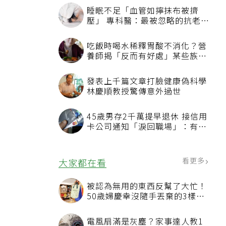
睡眠不足「血管如擰抹布被擠
壓」 專科醫：最被忽略的抗老方
法
吃飯時喝水稀釋胃酸不消化？營
養師揭「反而有好處」某些族群
才要禁
發表上千篇文章打臉健康偽科學
林慶順教授驚傳意外過世
45歲男存2千萬提早退休 接信用
卡公司通知「淚回職場」：有錢
也碰壁
看更多
大家都在看
被認為無用的東西反幫了大忙！
50歲婦慶幸沒隨手丟棄的3樣物
品
電風扇滿是灰塵？家事達人教1