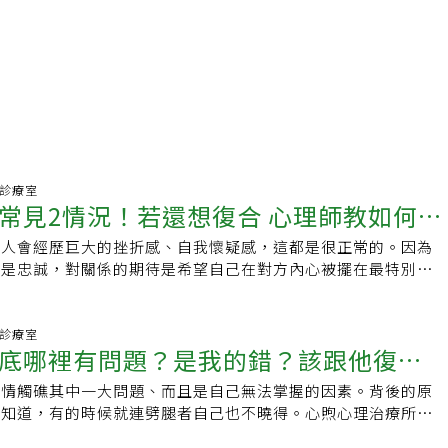
愛情診療室
常見2情況！若還想復合 心理師教如何修
，人會經歷巨大的挫折感、自我懷疑感，這都是很正常的。因為
待是忠誠，對關係的期待是希望自己在對方內心被擺在最特別、
位子。但劈腿的行為打壞了我們內心對於關係恆常性的認識，使
度的認知失調的狀況之外，也會讓我們經歷崩潰、失望、憤怒、
的痛苦。了解「關係恆常性」？「關係恆常性」是在情感波動和
愛情診療室
底哪裡有問題？是我的錯？該跟他復合
以保持穩定和信任的能力。代表當我們面對暫時的失望或分離
此的感情和關係，並對關係的長久性抱有信心。當劈腿的背叛行
感情觸礁其中一大問題、而且是自己無法掌握的因素。背後的原
指關鍵因素
信任與穩定性會受到嚴重衝擊，打破我們對伴侶的忠誠和穩定感
想知道，有的時候就連劈腿者自己也不曉得。心煦心理治療所楊
生後常見情況情況一：不停原諒、不斷劈腿有些人不停原諒對方
今健康Podcast節目中指出關鍵，也教大家可以如何評估到底
對方一次次地道歉與求情，而他也能感受到對方的誠意與歉意。