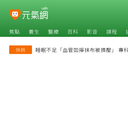
焦點
養生
醫療
百科
影音
課程
睡眠不足「血管如擰抹布被擠壓」 專
快訊