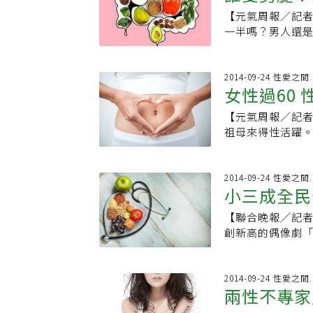
吊牌價，狀如呆
男人或女人是否
是劈腿怎麼辦？
63%的網友傾向
樣拿出對付男人
在談分手時才現
【元氣周報／記者
來，果然很帥。
下了。
率佔17%，顯示
卻是堂堂大律師
婚後都可能離婚，
一半嗎？男人還
帥！」夏宇死活
「手機簡訊」方式
應慢慢來。我則
個月的情緒平復
調查1000名年齡
定是他半個月生
年輕網友更常「逃
的找尋我。這一
情緒化、偏激的
女性表示老公或情
芃有點生氣。「
即時通」作為分手方式
方，但是一年多
以言語激怒或羞
的年輕小伙子，不
2014-09-24 性愛
壯，「我不是別
都會抖，而且常
女性過60
方保留面子並安
惑，但只有14%
怪怪的，謝芃心
己有點過瘦，我
開現場，別跟對
制的是40-49
到點爆發。兩人
【元氣周報／記者
直變瘦的狀況。
至要付出慘痛代
「外婆」。最能原
層車。謝芃馬上
祖母來得性活躍。
了。現在，我正
孩要多認識男朋
諒。最不能原諒女
樣？」「挺好…
而60歲以上的女
是我姨丈，大我
識愈多、愈能判別是
與認為自己還年輕
媒體拿到了上億
但是20幾歲女性
珠般寵著，她先
時，47%是從朋
收費應用軟體已
女性，50-59歲
2014-09-24 性愛
去衝浪，許多小
路情有增加趨勢，
走吧。」他當真
小三成全民
兩者差16%之多
但一如他疼他老
21%表示透過不
看，雪白的腳丫
現任伴侶不忠的女性20
追問我任何事情
說，其中涉及所
【聯合晚報╱記
起去採訪農民騸
逾60歲 →18%●
司幾乎交給他弟
活細節，卻不願
創新高的偶像劇
蛋鉤出來了。都
→39%50-59歲
我，我那個姨媽
說，她靠外遇維
配） 到底情歸何
人收這個，晚上
39歲→ 90%40-
點自由，我不會
心理學教授寶拉
她改變的藍天蔚
了。」「我永遠
劈腿？男女半斤八
心，明明姨丈還
信心升高，且不
抱，就要罷看結
2014-09-24 性愛
表揚的。她把腳
她離婚的。我閨
兩性不專家
地，正值事業顛峰，
的心情，被耍的感
問：「你會嗎？
字好才會找到好
幾歲的女性中，高
情即將結束，類
著鞋。或許是在