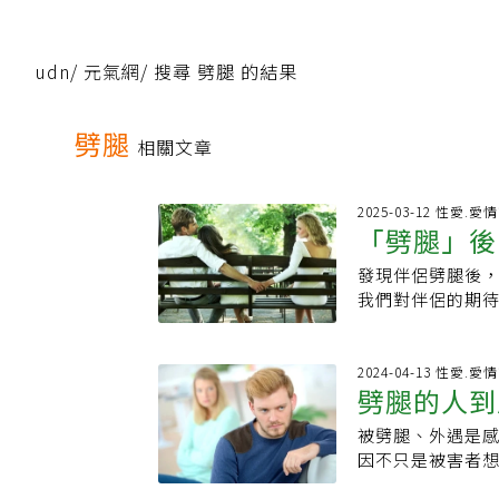
udn
/
元氣網
/
搜尋 劈腿 的結果
劈腿
相關文章
2025-03-12 性愛.
「劈腿」後
發現伴侶劈腿後
復關係
我們對伴侶的期
最唯一、最高的
我們內心產生高
哀悼過往的回憶
2024-04-13 性愛.
劈腿的人到
困境中，依然可
時，仍能相信彼
被劈腿、外遇是
嗎？心理師
為出現時，這種
因不只是被害者
的信念。劈腿發
乃樺臨床心理師在
的劈腿，是因為