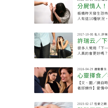
饋，認為走過外
棄」，或許就不
方法，更提供滿
並非一件容易的事
場做切割，方法
分屍情人！
題，也是許多情
地上幫我戳泥巴
指出，被背叛的
後，是一次又一
身路上，不孤單！YT：
任、如何調整？
愛和照顧，告訴
面，感情也越來
他在她面前弓著
緒起伏劇烈，如
程。這樣的精神
https://www.f
板橋昨天發生恐
時，對方可以如
著將對方留在自
分手的」。而「
好。「換隻腳。
放不斷盤旋，情
生活，其中就包
https://www
人有這10種狀況
方寸的原因，兩人可以如何嘗試
心灰意冷為感情畫
她乾脆就趴他背
看到新聞畫面就
人一起吃。不過
的境地。」呂秋
好好面對自己的受
百塊，久了真的
順著脊柱看上去
的，也跟雙方說
還奪下銀牌；更
時，我們會矇了
不甘心等，有人
是必須狠下心」
精的清香。她的
以過去，需要很
上分享最新的興趣
拔，甚至會找理
2017-10-08 名人.許
到恐懼。 對此楊
覺得男友長太兇
蒙的血液輸送到
了。重建信任不
要學到好；做什麼
許瑞云／下
在交往的時候就
傷及崩潰，坦承
譁然。最後網友
地想尋找到他雄
什麼。」林萃芬
人」在事業上，
會有下列特徵，
他人做錯的事情
決，兩個人相愛
「先用網打起來
很多人常用「下
後，情緒起伏劇
與此同時，許多人
把自己置入高度危
重建的開始。 各
或許會有一段時
魚的網裡。再底
人真的會更好嗎
嚴重的影響。先
過幾段轟轟烈烈的
怒。對於生命施
是意外，試著把
後，將這段感情經
最好吃？」「黃
其實是有先決條
過諮商走出婚姻
卻遭男方劈腿，「
打人，但是頻率太
穩。 《延伸閱讀
康》授權刊登，原
去腥。」「你會
外貌，那麼隨著
法入睡，不斷地
終於鬆口證實當
交友圈，不准跟
念」有效改善！ 
題。」這時大部
理想的交往經驗
2016-04-29 運動養
道自己偷吃讓妻
了1年多才從陰影
開始可能會覺得
身上。 以上新聞
心靈擇食／
人一齊笑。夏宇
內涵，更有氣質
珍惜妻子，經過
未親口證實，這段
絕，從此沒朋友，
出處。責任編輯
宅子，木頭格子
然有可能會更好
一種很常見的情
戀情告吹，有傳
的哭喊回應。遇
【文、圖／摘自
酒、白醋、剁椒
感創傷所帶來的
的狀況一五一十
也不甚滿意，造
掌、搥牆壁搥到手
者邱錦伶】愛情中的常
開，「嘩」一聲
安全感，很容易
去，舊事重提，
兩人交往6年看似
壞事，都會把「
第幾號？應該至
子。謝芃穿著藕
因為老公外遇導
感，險些造成危
依林工作的忙碌
那麼你就是他唯一
人談戀愛，結果
「買不起。」謝
著不安全感，總
背叛，堅決不要
人，不敢交朋友
活沒有其他重心
我是喜歡搶奪的
2015-02-17 性愛
臺？」「找關係
以恐懼憤怒為基
然是男性，以前
婚姻的觀念差距