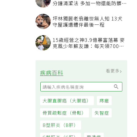
分鐘清潔法 多加一物還能防髒汙
附著
坪林獨居老翁離世無人知 13犬
守屋護遺體伴最後一程
15歲經營之神3.9億暴富落幕 麥
克風少年蘇友謙：每天領700元
過日子
看更多
疾病百科
大腸直腸癌（大腸癌）
痔瘡
骨質疏鬆症（骨鬆）
失智症
B型肝炎（B肝）