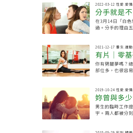
的事情，人設、
「說不惆悵是騙
想要挽回關係。
象。朝夕相處的
林。不同於一般
2022-03-12 性愛.
時候，劈腿的人是對自
遠懷念他！」至於
軌者也要預備好
分手就是不
客戶、健身房裡常
專輯《1019》
所以對方才會劈腿
人的對話截圖內
地道歉。這些練
怠，做什麼事都提
藏巨大潛力的小女
方才會劈腿？」
大家都要學習放
在3月14日「白
異...10
商的協助，讓心
談生意除了吃喝
贏得高度的聲量，
的理由。 對方劈
向已逝的黃義交
過。分手的理由五
境，讓雙方能彼
有了性關係的推波
作人林暐哲和創作
討自己，似乎改
遇不幸，二位女
議，最常見的分手理
不相信的時候，
些人反而覺得有
蔡依林：「雖然
會掉入自我攻擊
文：生命中會遇
《OpView社
其實千萬多種，
感。當婚姻的警
種被『呼攏』的
對方該為自己負責
或長或短，卻免
帶您了解網友熱議
2021-12-17 養生.運
滿足出軌，有些
準答案。林萃芬
的是，年紀明明
的是，在這段關
有片｜零基
散。昔時分開，
要原因觀察分手
最終是繼續還是
帶來重新檢視關係的改變。」
象。」「如果要
麼，可能在回想
隔，說不惆悵是
提問到「有人是
與被愛的能力保
妻》中有句名言
典型的例子。」
你有劈腿夢嗎？
是關係狀態不對，不代表自己不好。 
捨。但我告訴自
「我們都拍完婚
自己對愛情繼續保
嗎？」「我不會
打擊，再加上又
部位多，也很容易
４件事！ 面對著
不能見面，就好
才發現我竟然是
力。如果你也正經
協助彼此互相了
一層陰影。不過
也可以很柔軟。
理師表示，一段
終的荒蕪。歲月
楚一個人的能力
中，重新找回自己
單靠一個人用心
發，發行了對演藝
節的柔軟度有關
的討論。 要戳破
謝他帶給我的美好
民眾提到「前任
正在加劇你的職場
在太太懷孕時發
蔡依林轉型的關
許多肌肉和部位
2019-10-24 性愛.
都各有利弊。不
症狀此外，當身
看跟我分手，既
了解自戀型人格辨識
睡，身心狀況幾
妳曾與多少
第一名的位子。
幫助，不妨可以試
面對。說，不代
責，身心靈都會
的不愛了，什麼
醫學診所」授權，原
種案例，太太剛
苦練舞蹈，就算
髖部外璇伸直運
或結束、討論接下
狀況會影響生理
定會找到真正適合
男生的臨時工作
「FarHugs C
口婆心勸慰「要
練舞一整晚沒睡，
要記得不要勉強
可能真的只是失
以下症狀超過半年
活」方面，許多
宇。兩人都被分
的全面性身心健康
悔。」提醒如果婚
零基礎到現在的台
解更多關於健康
想再多也只是白想
愛出門社交。3對
分手，這情況也
鄉，謝芃吃不了
TMS 深部經顱
遇諮商 雙方一起來「外遇諮商，單方面來通常沒有用，一定要雙方一起來。」林
能忍受還沒學好就
影片：點這看延伸
要繼續？能信嗎
呆，莫名其妙流淚
中很重要的一部
臭，走一會兒就
診、諮商時程，
萃芬語重心長地
掘、第一張專輯就
有氧挑戰 訓練心
為什麼？真的能
感。醫師許瑞云
淡」、「遠距離
宇從後面過來：
2018-05-29 科別.