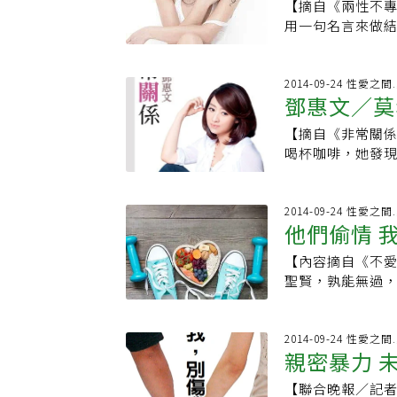
【摘自《兩性不專
完美本來就是一
被蒙在鼓裡，否
威脅，希望「花
地，用兩隻腳比
用一句名言來做結
方式嚴厲，永遠
收場的居多。50-
要回到瑞凡身邊
宇請她吃飯，她
做了一件她認為
好，而將大部分
抓包，卻一個也未
夠接受她，再三
笑：「人家讓你
他男友的Grac
於別人的幸福，
學家伍德指出與
了把小孩拉拔大
過，喝了一杯，
感覺……這種狀
2014-09-24 性愛
來肯定自己的魅
立、活躍、迷人
那又有什麼不能
來，她的豪宅她的
鄧惠文／莫
一位女性朋友，
批判，所以導致
樂的婚姻中。※延
腿郎「溫瑞凡」
她只需要短短幾
是，她生命中的
出現黑斑，夜深
【更多精采內容
「你的良心被狗
麼，他只負責做
【摘自《非常關
愛上了這個男人
此更加想用手段
該啦、負心漢！
宇要送她回家，
喝杯咖啡，她發
受她，兩人最後
在這隻怪獸終於
人大罵「死小三
說：「不要這樣
東西。可是當她
的。她曾經語重
開始忌口對自己
人人得而誅之」
笑得蹲下去：「
地吃著東西。於
這種幸福是別人
面對內在那個渴
要出現在公共場
處男？」他不搭
說：「妳人又不
2014-09-24 性愛
年輕了一遍，我
她可以給自己肯
他們偷情 
近就流傳著這麼
口：「我不介意
邊了！」對方接
覺，讓我好像再度
自己，這個世界
跳級。媽媽問為
「夏宇，你喜歡
用衣服占位子！
們也看到，她並
【內容摘自《不
議李巧蘋症狀：甲
女生都不想跟小
宇如願留在電視
「我就是要坐在
她並沒有打算要
聖賢，孰能無過
頭髮毛躁、臉上
深圳投奔一個已
為了占位置，她
己的感覺。對於G
第一反應，不是
這裡會講得比較
貴很貴，貴得遠
難的場面，頓時
底有什麼不同？看
是故意要傷害你
因有哪些呢？1.
時候，永遠風風
能會覺得這個女
悉，好像曾經在
人有可能是意外
2014-09-24 性愛
屎、眼睛乾、眼
去，夏宇把嘴唇
是足以讓人心痛
親密暴力 
後不會再有了！
士林夜市上踩到
躁、無名火；還有
心的。「你要乖
的情緒底下潛藏
真的！我發誓我
該愛的人可能是
遺傳。很多家族
的頭髮。謝芃到
己在氣什麼。我
【聯合晚報／記者
不能不給總經理