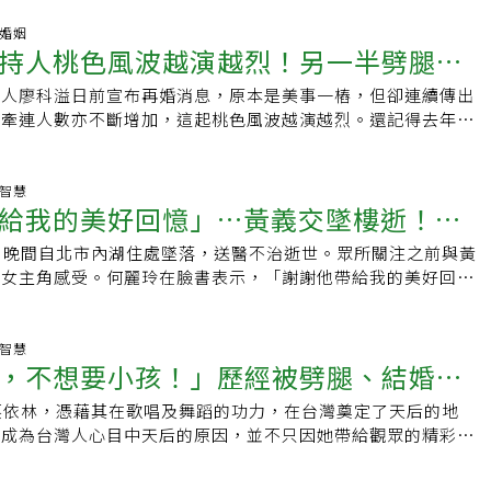
該復合。 劈腿的人到底哪裡有問題？為何常說「有一就會有
一再發生，代表兩個人，其實都還沒有找到關係的解方。情況
滿足的渴望：楊乃樺心理師表示，人充滿七情六慾，會渴望被
庭婚姻
性循環或是劈腿的一方雖然道歉也很愧疚，但一方卻總是不停想
持人桃色風波越演越烈！另一半劈腿、
接住、被需要、被看重、被保護、被珍惜等，不同的人劈腿原因
時的創傷，不停舊事重提，讓劈腿方越來越有罪惡感，關係的裂
可能知道原因，也有人並不知道自己正在傷害關係。 當渴望失
生。其實，會舊事重提是非常正常的，因為人的安全感會在劈腿
持人廖科溢日前宣布再婚消息，原本是美事一樁，但卻連續傳出
夠容忍嗎？
存在著空洞、需求，卻無法對另一伴好好說出，或是另一伴無法
的破壞。為什麼怎麼分都分不掉？我們自己、或是身邊的友人，
，牽連人數亦不斷增加，這起桃色風波越演越烈。還記得去年火
，內心的缺乏藏匿久了便可能內耗磨損，甚至向外尋找。不論是
情況： 對方明明劈腿多次，你也覺得對方沒有要愛你、沒有歉
的世界》，當女主角發現先生外遇時的崩潰，打亂了原本平靜安
對於關係不滿足，一旦達到失控或無法控制，又或是出現了其他
不停想要維繫這段關係，所以假裝自己可以原諒他，怎麼樣都無
真實呈現出現代社會的況狀。另一半的劈腿、外遇，你能夠容忍
現「意外」。 有一就會有二？上述也正是為什麼人們常說「劈
。這樣的狀態癥結點很有可能是因為，我們深怕「失去了這個
遇，該留下還是該離開？善雨在泰伍的圍巾上發現一根不屬於自
生智慧
」，雖說不能以偏概全，若能找到內心的空洞並修補，確實有可
給我的美好回憶」…黃義交墜樓逝！當
我們了」。如果你曾有這樣的想法，可以試著問問自己 ：對你
先生有了外遇，她的心慌亂無助、無心上班，偷窺手機沒發現線
若沒找到關鍵的空洞，自然也容易再犯，且常見的是連當事人也
好好愛著的經驗是什麼？有沒有一次你知道自己真的被全然地愛
先生也查不出蛛絲馬跡，她嗅到外遇痕跡，原本平靜安穩的生活
 好丈夫/妻子也可能黑化、劈腿？有時當事
日晚間自北市內湖住處墜落，送醫不治逝世。眾所關注之前與黃
女主角的回應，網讚有智慧
你、你不會遇到危險，你很確定對方不會離開你？你相不相信自
。這是韓劇《夫妻的世界》女主發現男主外遇的橋段，電視劇拍
 每個人的多重腳色：值得一提的是，劈腿也有可能在「好男人/
位女主角感受。何麗玲在臉書表示，「謝謝他帶給我的美好回
完整的愛？這些問題的答案，都可能與你過往的創傷、你對自己
景況。辦公事的同事、一起出差的對象、常常遇見的客戶、健身
生。楊乃樺心理師表示，每個人身上都會有不同的身分，是個好
則託友人「請代上一柱香吧」！當年二位緋聞對象對黃義交過世
關。可以試著寫下這些經驗，幫助自己理解你的自我安全感有多
「外遇很常見的是在身邊發展出來的感情！」諮商心理師林萃芬表
好主管、好伴侶、好的合作夥伴等，有的時候身分可能重疊、需
友稱讚有大量、有智慧，也算為當年的「寶寶事件」，畫下不完
信任的心理師聊聊， 讓心理師可以幫助你釐清、建立更穩定的
翔起」因主持《食尚玩家》成為當紅炸子雞，成員之一阿翔（陳
一個好爸爸遇到正在難過的女性下屬時，此時「界線」就是非常
。昔日轟動一時的「寶寶事件」，黃義交與媒體人周玉蔻交往，
生智慧
師能從專業的角度，引領你走進自己的心，好好認識自己心裡深
到，與一同主持節目的女星謝忻在街上親吻。照片曝光後，阿翔
，不想要小孩！」歷經被劈腿、結婚觀
就是自己是誰、有哪些身份、什麼事情能做、什麼事情不能做，
何麗玲，周玉蔻發現後，與何麗玲聯手當場逼黃義交攤牌。由於
更能面對自己的困擾、做出改變。劈腿後還想復合，該如何修復
表示，他與謝忻是「滿滿的友誼」，但不小心超越了界線，對於
誘因的時候。 當腳色切換卻沒抓好界線：不過界線也需要不斷
都是媒體紅人，這段三角關係在當年鬧得滿城風雨、人盡皆知，
腿帶來的傷痛，雙方要有的共同認知是，「我們要談的是被背叛
翔妻子Grace最後選擇原諒，兩人和好如初。外遇的原因是什
蔡依林，憑藉其在歌唱及舞蹈的功力，在台灣奠定了天后的地
.蔡依林：還是期待可以讓我幼稚的人
，也並非缺乏彈性、永遠定錨，有時還需要有一定的機會面對處
位女性，肯定都有滿腹心酸不為人知。但事過境遷多年，當年的
而非出軌者做得有多錯。」劈腿、外遇比我們想像中的常見，有
外遇發生的原因大致有以下幾種。1.一方的重心全部在孩子身
林成為台灣人心目中天后的原因，並不只因她帶給觀眾的精彩表
。事出突然，就容易困惑或卡住。有些人能夠好好地踩住自己的
(19日)何麗玲在其臉書PO文悼念黃義交，她感傷寫道，過往的
在劈腿的風暴當中存活下來。關鍵點是，雙方是否有意願繼續經
媽後，容易把焦點全部投注在孩子身上，先生長期被忽略於是往
種專屬於蔡依林的「精神」。「我知道你很難過...」1999年，
可能一時興奮而亂了陣腳。一旦跨越了界線，做出該身分不能做
已煙消雲散，而一別多年，再聽到他的消息竟然就是天人永隔，
腿的那一方是否覺得非常抱歉、想要挽回這段關係，是否有意願
共同話題。夫妻間除了日常瑣事無話可講，情感轉移到周遭的對
出現在電視上，席捲了台灣音樂圈，這道嗓音的主人就是蔡依