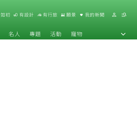
好如初
有設計
有行旅
願景
我的新聞
名人
專題
活動
寵物