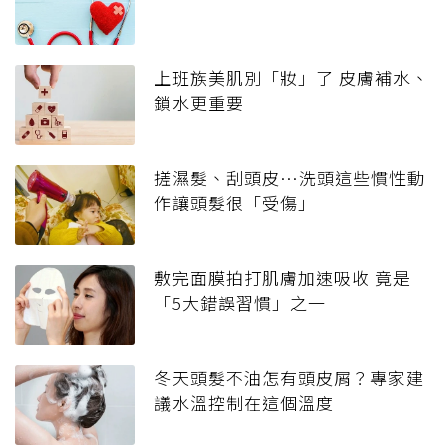
上班族美肌別「妝」了 皮膚補水、
鎖水更重要
搓濕髮、刮頭皮…洗頭這些慣性動
作讓頭髮很「受傷」
敷完面膜拍打肌膚加速吸收 竟是
「5大錯誤習慣」之一
冬天頭髮不油怎有頭皮屑？專家建
議水溫控制在這個溫度