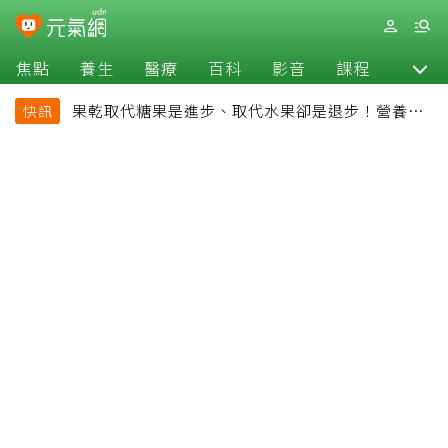
焦點
養生
醫療
百科
影音
課程
退休
果乾取代糖果是進步、取代水果卻是退步！營養師
快訊
揭果乾堅果常見健康陷阱