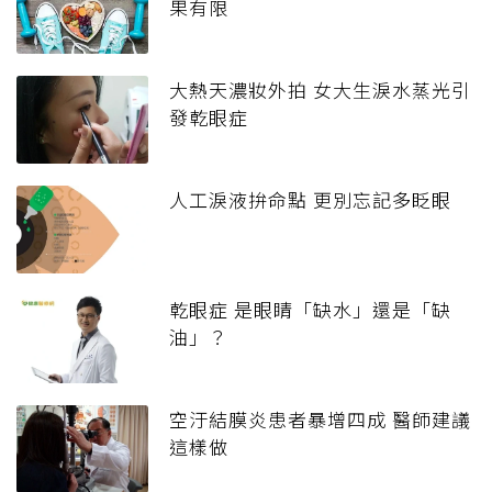
果有限
大熱天濃妝外拍 女大生淚水蒸光引
發乾眼症
人工淚液拚命點 更別忘記多眨眼
乾眼症 是眼睛「缺水」還是「缺
油」？
空汙結膜炎患者暴增四成 醫師建議
這樣做