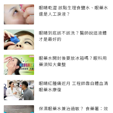
眼睛乾澀 該點生理食鹽水、眼藥水
還是人工淚液？
眼睛到底該不該洗？醫師說這液體
才是最好的
眼藥水開封後要放冰箱嗎？眼科用
藥須知大彙整
眼睛紅腫痛近月 工程師靠自體血清
眼藥水康復
保濕眼藥水兼治過敏？ 食藥署：效