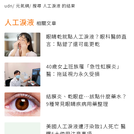
udn
/
元氣網
/
搜尋 人工淚液 的結果
人工淚液
相關文章
眼睛乾就點人工淚液？眼科醫師直
言：點錯了還可能更乾
40歲女上班族罹「急性虹膜炎」
醫：拖延視力永久受損
結膜炎、乾眼症…該點什麼藥水？
9種常見眼睛疾病用藥整理
美國人工淚液遭汙染致1人死亡 醫
曝5大使用注意事項