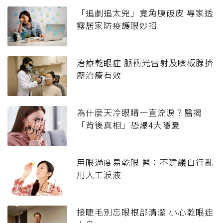
「追劇追太兇」竟角膜破皮 專家透
露居家防疫護眼妙招
治療乾眼症 脈衝光雷射及瞼板腺擠
壓治療有效
為什麼天冷眼睛一直流淚？醫揭
「背後真相」恐爆4大隱憂
用眼過度易乾眼 醫：不建議自行亂
用人工淚液
接睫毛別忘眼根部清潔 小心乾眼症