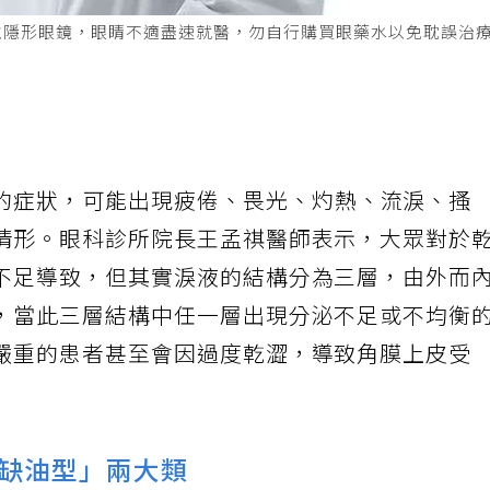
戴隱形眼鏡，眼睛不適盡速就醫，勿自行購買眼藥水以免耽誤治
】
的症狀，可能出現疲倦、畏光、灼熱、流淚、搔
情形。眼科診所院長王孟祺醫師表示，大眾對於
不足導致，但其實淚液的結構分為三層，由外而
，當此三層結構中任一層出現分泌不足或不均衡
嚴重的患者甚至會因過度乾澀，導致角膜上皮受
缺油型」兩大類