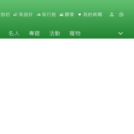
好如初
有設計
有行旅
願景
我的新聞
名人
專題
活動
寵物