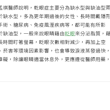
孟祺醫師說明，乾眼症主要分為缺水型與缺油型
於缺水型，多為更年期過後的女性、長時間戴隱
手術、糖尿病、免疫風溼疾病等，都可能有所影
於缺油型，一般來說眼睛藉由
眨眼
來分泌脂質，
長時間盯著螢幕，眨眼次數相對減少，再加上空
、菸害等環境因素影響，也會導致淚液蒸發過快
障礙，除讓眼睛適當休息外，更應遵從醫師用藥