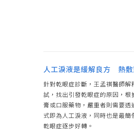
人工淚液是緩解良方 熱敷
針對乾眼症診斷，王孟祺醫師解
試，找出引發乾眼症的原因，根
膏或口服藥物，嚴重者則需要透
式即為人工淚液，同時也是最簡
乾眼症逐步好轉。