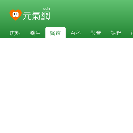
焦點
養生
醫療
百科
影音
課程