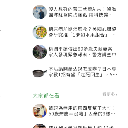
度
清
、
診