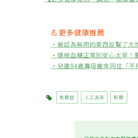
【更多健康資訊，請見「健康醫
💪更多健康推薦
‧被認為無用的東西反幫了大
‧健檢血糖正常別安心太早！
‧兒邀84歲寡母搬來同住「
乾眼症
人工淚液
眨眼