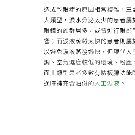
造成乾眼症的原因相當複雜，王
大類型，淚水分泌太少的患者屬
眼鏡的族群居多，或曾進行眼部
響；而淚液蒸發太快的患者則屬
以避免淚液蒸發過快，但現代人
調、空氣濕度較低的環境、粉塵
而此類型患者多數有瞼板腺功能
適時補充含油份的
人工淚液
。