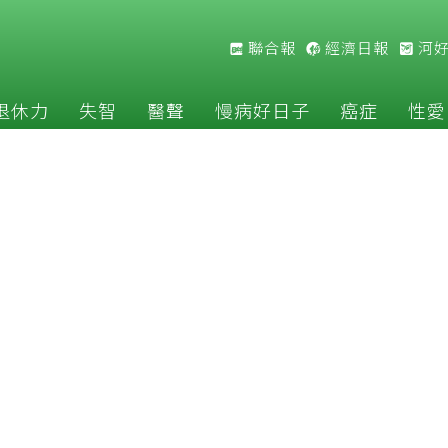
聯合報
經濟日報
河
退休力
失智
醫聲
慢病好日子
癌症
性愛