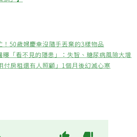
療網」】
忙！50歲婦慶幸沒隨手丟棄的3樣物品
醫曝「看不見的隱患」：失智、糖尿病風險大增
不用付房租還有人照顧」1個月後幻滅心寒