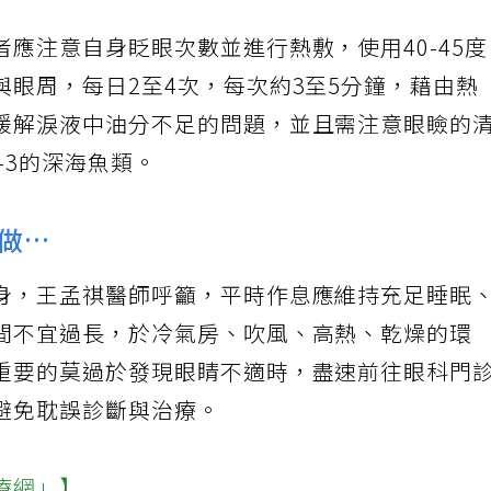
應注意自身眨眼次數並進行熱敷，使用40-45
眼周，每日2至4次，每次約3至5分鐘，藉由熱
緩解淚液中油分不足的問題，並且需注意眼瞼的
-3的深海魚類。
做…
身，王孟祺醫師呼籲，平時作息應維持充足睡眠
間不宜過長，於冷氣房、吹風、高熱、乾燥的環
重要的莫過於發現眼睛不適時，盡速前往眼科門
避免耽誤診斷與治療。