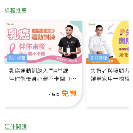
課程推薦
影片課程
影片課程
乳癌運動訓練入門4堂課 -
失智者與照顧者
伴你術後身心靈不卡關（線
讓專家用一根棍
上影音課）
何逆轉退化大腦
免費
課）
特價
延伸閱讀