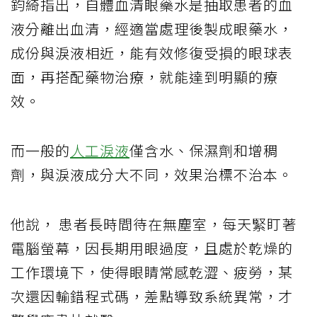
鈞綺指出，自體血清眼藥水是抽取患者的血
液分離出血清，經適當處理後製成眼藥水，
成份與淚液相近，能有效修復受損的眼球表
面，再搭配藥物治療，就能達到明顯的療
效。
而一般的
人工淚液
僅含水、保濕劑和增稠
劑，與淚液成分大不同，效果治標不治本。
他說， 患者長時間待在無塵室，每天緊盯著
電腦螢幕，因長期用眼過度，且處於乾燥的
工作環境下，使得眼睛常感乾澀、疲勞，某
次還因輸錯程式碼，差點導致系統異常，才