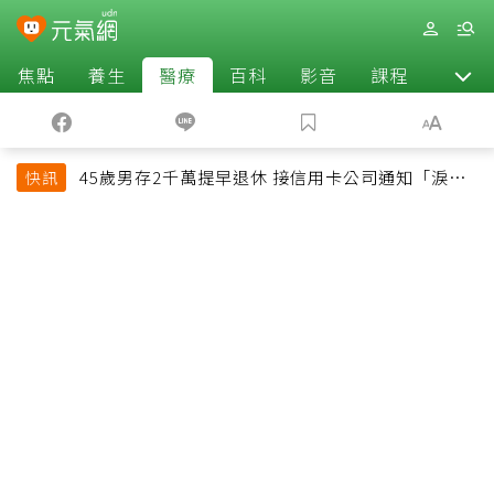
焦點
養生
醫療
百科
影音
課程
退休
45歲男存2千萬提早退休 接信用卡公司通知「淚回
快訊
職場」：有錢也碰壁