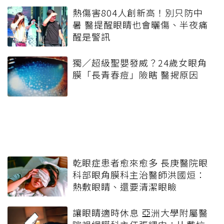
熱傷害804人創新高！別只防中
暑 醫提醒眼睛也會曬傷、半夜痛
醒是警訊
獨／超級聖嬰發威？24歲女眼角
膜「長青春痘」險瞎 醫揭原因
乾眼症患者愈來愈多 長庚醫院眼
科部眼角膜科主治醫師洪國烜：
熱敷眼睛、還要清潔眼瞼
讓眼睛適時休息 亞洲大學附屬醫