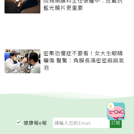
院視網膜科主任張耀中：比戴抗
藍光鏡片更重要
密集恐懼症不要看！女大生眼睛
曬傷 醫驚：角膜長滿密密麻麻氣
泡
健康報e報