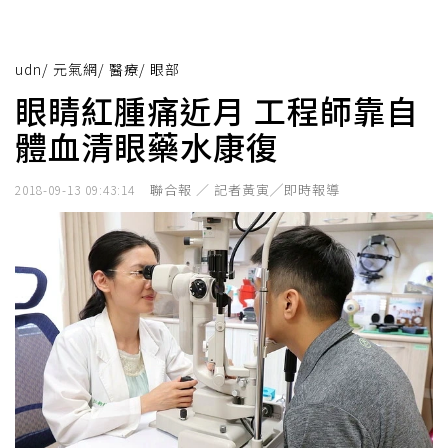
udn
/
元氣網
/
醫療
/
眼部
眼睛紅腫痛近月 工程師靠自
體血清眼藥水康復
聯合報 ／ 記者黃寅╱即時報導
2018-09-13 09:43:14