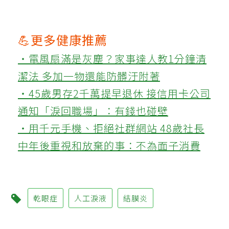
💪更多健康推薦
‧電風扇滿是灰塵？家事達人教1分鐘清
潔法 多加一物還能防髒汙附著
‧45歲男存2千萬提早退休 接信用卡公司
通知「淚回職場」：有錢也碰壁
‧用千元手機、拒絕社群網站 48歲社長
中年後重視和放棄的事：不為面子消費
乾眼症
人工淚液
結膜炎