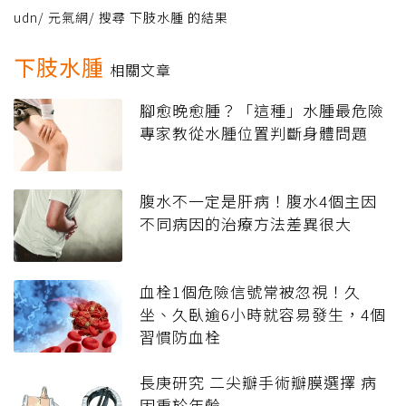
udn
/
元氣網
/
搜尋 下肢水腫 的結果
下肢水腫
相關文章
腳愈晚愈腫？「這種」水腫最危險
專家教從水腫位置判斷身體問題
腹水不一定是肝病！腹水4個主因
不同病因的治療方法差異很大
血栓1個危險信號常被忽視！久
坐、久臥逾6小時就容易發生，4個
習慣防血栓
長庚研究 二尖瓣手術瓣膜選擇 病
因重於年齡