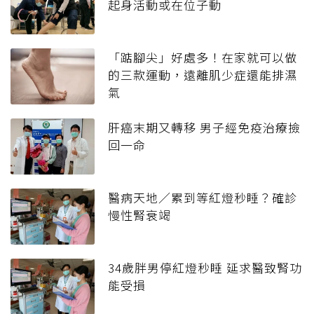
起身活動或在位子動
「踮腳尖」好處多！在家就可以做
的三款運動，遠離肌少症還能排濕
氣
肝癌末期又轉移 男子經免疫治療撿
回一命
醫病天地／累到等紅燈秒睡？確診
慢性腎衰竭
34歲胖男停紅燈秒睡 延求醫致腎功
能受損