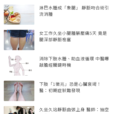
淋巴水腫成「象腿」 靜脈吻合術引
流消腫
女工作久坐小腿腫脹壓痛5天 竟是
腿深部靜脈栓塞
消除下肢水腫、助血液循環 中醫曝
敲膽經關鍵時機
下肢「1徵兆」恐是心臟衰竭！
醫：初期症狀難發現
久坐久站靜脈曲張上身 醫師：抽空