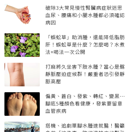
破除3大常見慢性腎臟病症狀迷思
血尿、腰痛和小腿水腫都必須確認
病因
「蜈蚣草」助消腫，還能降低脂肪
肝！蜈蚣草是什麼？怎麼喝？水煮
法+喝法一次公開
打麻將久坐害下肢水腫？當心是髂
靜脈壓迫症候群！嚴重者恐引發靜
脈高壓
偏黃、蒼白、發紫、轉紅、變黑…
腳底5種顏色看健康，發紫要留意
血管疾病
搭機、追劇單腳水腫速就醫！醫籲