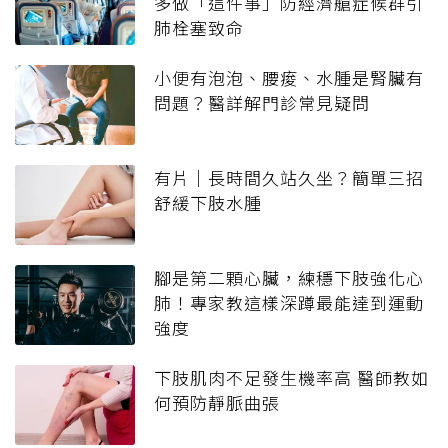
多做「這件事」防經濟艙症候群引
肺栓塞致命
小便有泡泡、腰痠、水腫是腎臟有
問題？醫詳解門診常見疑問
有片｜長時間久站久坐？簡單三招
舒緩下肢水腫
腳是第二顆心臟，練穩下肢強化心
肺！專家教這樣深蹲最能達到運動
強度
下肢肌肉不足發生機率高 醫師教如
何預防靜脈曲張