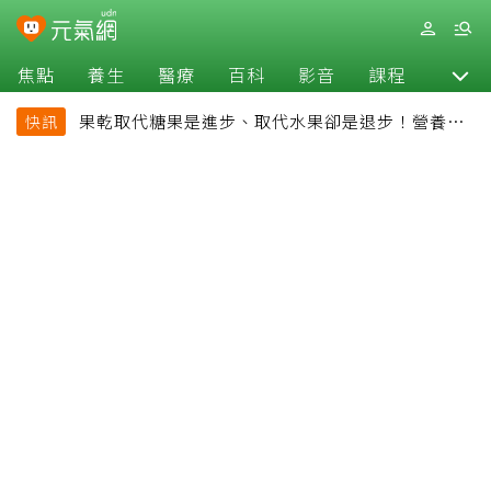
焦點
養生
醫療
百科
影音
課程
退休
果乾取代糖果是進步、取代水果卻是退步！營養師
快訊
揭果乾堅果常見健康陷阱