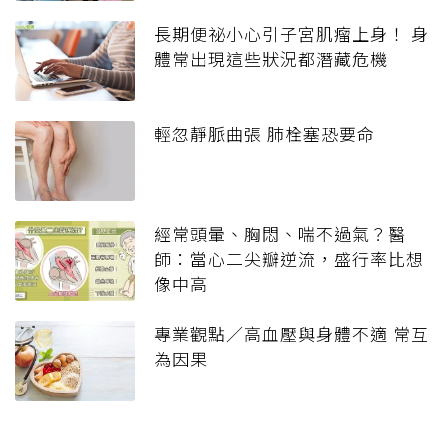
長期便祕小心引子宮肌瘤上身！ 身
體常出現這些狀況都潛藏危機
輕忽靜脈曲張 肺栓塞恐要命
經常頭暈、胸悶、喘不過氣？醫
師：當心二尖瓣逆流，盛行率比想
像中高
專業觀點／高血壓與身體不適 常互
為因果