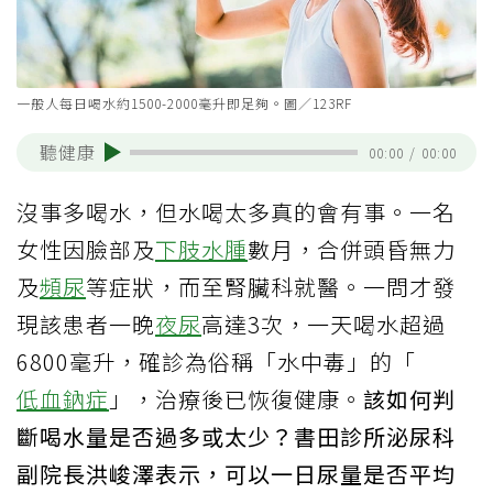
一般人每日喝水約1500-2000毫升即足夠。圖／123RF
聽健康
00:00
/
00:00
沒事多喝水，但水喝太多真的會有事。一名
女性因臉部及
下肢水腫
數月，合併頭昏無力
及
頻尿
等症狀，而至腎臟科就醫。一問才發
現該患者一晚
夜尿
高達3次，一天喝水超過
6800毫升，確診為俗稱「水中毒」的「
低血鈉症
」，治療後已恢復健康。
該如何判
斷喝水量是否過多或太少？書田診所泌尿科
副院長洪峻澤表示，可以一日尿量是否平均