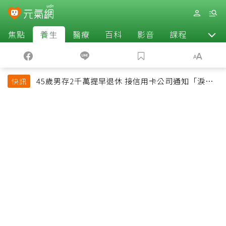
焦點
養生
醫療
百科
影音
課程
退休
45歲男存2千萬提早退休 接信用卡公司通知「淚回
快訊
職場」：有錢也碰壁