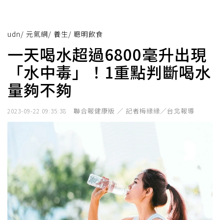
udn
/
元氣網
/
養生
/
聰明飲食
一天喝水超過6800毫升出現
「水中毒」！1重點判斷喝水
量夠不夠
聯合報健康版 ／ 記者梅緣緣／台北報導
2023-09-22 09:35:38