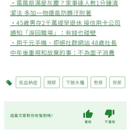
‧電風扇滿是灰塵？家事達人教1分鐘清
潔法 多加一物還能防髒汙附著
‧45歲男存2千萬提早退休 接信用卡公司
通知「淚回職場」：有錢也碰壁
‧用千元手機、拒絕社群網站 48歲社長
中年後重視和放棄的事：不為面子消費
低血鈉症
頻尿
下肢水腫
憋尿
夜尿
這篇文章對你有幫助嗎?
實用
不實用