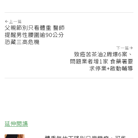
上一篇
父親節別只看體重 醫師
提醒男性腰圍逾90公分
恐藏三高危機
下一篇
致癌苦茶油2周爆6案、
問題業者增1家 食藥署要
求停業+啟動輔導
延伸閱讀
體重無故下降別只當變瘦，可能