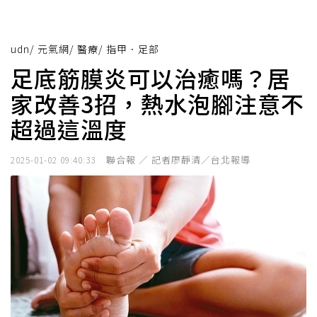
udn
/
元氣網
/
醫療
/
指甲．足部
足底筋膜炎可以治癒嗎？居
家改善3招，熱水泡腳注意不
超過這溫度
聯合報 ／ 記者廖靜清／台北報導
2025-01-02 09:40:33