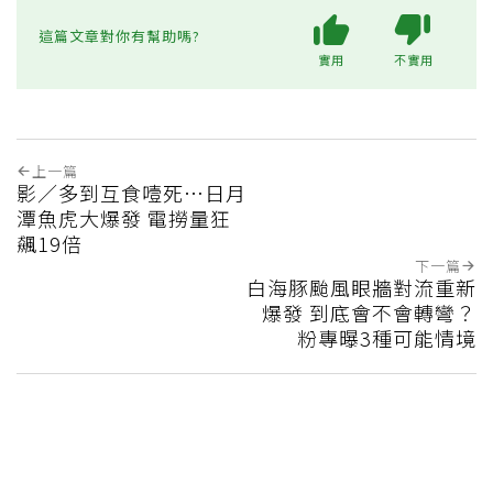
這篇文章對你有幫助嗎?
實用
不實用
上一篇
影／多到互食噎死…日月
潭魚虎大爆發 電撈量狂
飆19倍
下一篇
白海豚颱風眼牆對流重新
爆發 到底會不會轉彎？
粉專曝3種可能情境