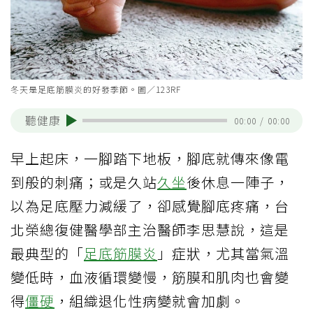
冬天是足底筋膜炎的好發季節。圖／123RF
聽健康
00:00
/
00:00
早上起床，一腳踏下地板，腳底就傳來像電
到般的刺痛；或是久站
久坐
後休息一陣子，
以為足底壓力減緩了，卻感覺腳底疼痛，台
北榮總復健醫學部主治醫師李思慧說，這是
最典型的「
足底筋膜炎
」症狀，尤其當氣溫
變低時，血液循環變慢，筋膜和肌肉也會變
得
僵硬
，組織退化性病變就會加劇。