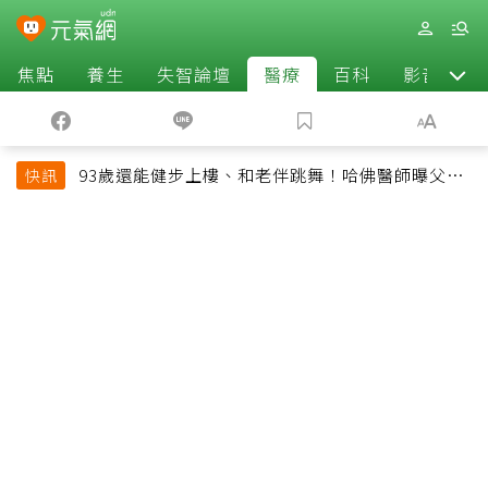
焦點
養生
失智論壇
醫療
百科
影音
93歲還能健步上樓、和老伴跳舞！哈佛醫師曝父親
快訊
長壽秘訣：沒吃保健品也不追養生潮