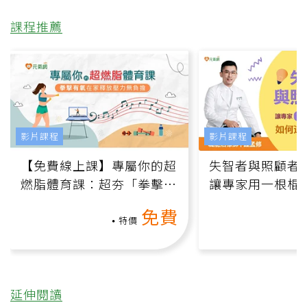
課程推薦
影片課程
影片課程
【免費線上課】專屬你的超
失智者與照顧者
燃脂體育課：超夯「拳擊有
讓專家用一根棍
氧」高壓族在家釋放壓力無
何逆轉退化大腦
免費
負擔
課）
特價
延伸閱讀