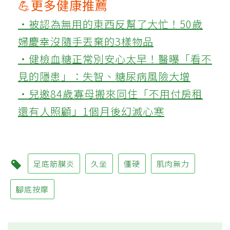
💪更多健康推薦
‧被認為無用的東西反幫了大忙！50歲
婦慶幸沒隨手丟棄的3樣物品
‧健檢血糖正常別安心太早！醫曝「看不
見的隱患」：失智、糖尿病風險大增
‧兒邀84歲寡母搬來同住「不用付房租
還有人照顧」1個月後幻滅心寒
足底筋膜炎
久坐
僵硬
肌肉無力
腳底按摩