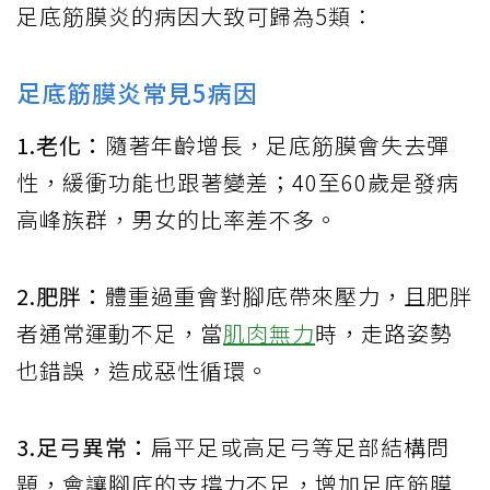
足底筋膜炎的病因大致可歸為5類：
足底筋膜炎常見5病因
1.老化：
隨著年齡增長，足底筋膜會失去彈
性，緩衝功能也跟著變差；40至60歲是發病
高峰族群，男女的比率差不多。
2.肥胖：
體重過重會對腳底帶來壓力，且肥胖
者通常運動不足，當
肌肉無力
時，走路姿勢
也錯誤，造成惡性循環。
3.足弓異常：
扁平足或高足弓等足部結構問
題，會讓腳底的支撐力不足，增加足底筋膜