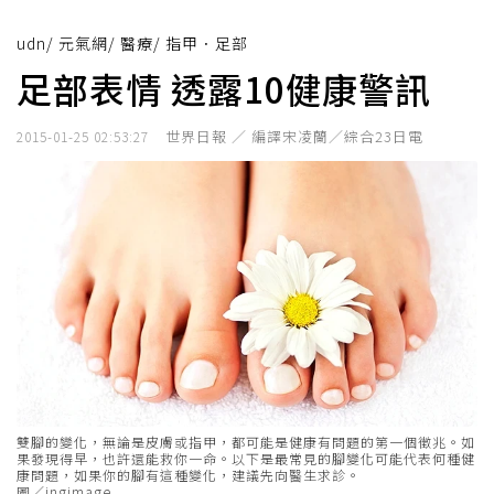
udn
/
元氣網
/
醫療
/
指甲．足部
足部表情 透露10健康警訊
世界日報 ／ 編譯宋凌蘭／綜合23日電
2015-01-25 02:53:27
雙腳的變化，無論是皮膚或指甲，都可能是健康有問題的第一個徵兆。如
果發現得早，也許還能救你一命。以下是最常見的腳變化可能代表何種健
康問題，如果你的腳有這種變化，建議先向醫生求診。
圖／ingimage