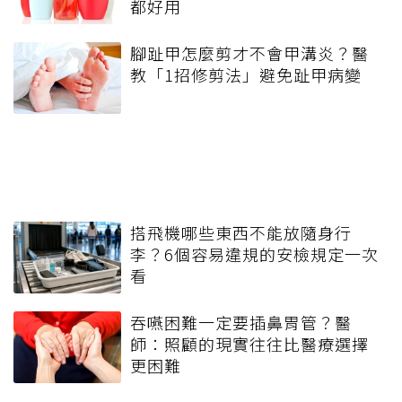
都好用
腳趾甲怎麼剪才不會甲溝炎？醫
教「1招修剪法」避免趾甲病變
搭飛機哪些東西不能放隨身行
李？6個容易違規的安檢規定一次
看
吞嚥困難一定要插鼻胃管？醫
師：照顧的現實往往比醫療選擇
更困難