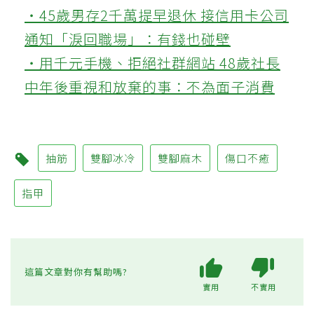
‧45歲男存2千萬提早退休 接信用卡公司
通知「淚回職場」：有錢也碰壁
‧用千元手機、拒絕社群網站 48歲社長
中年後重視和放棄的事：不為面子消費
抽筋
雙腳冰冷
雙腳麻木
傷口不癒
指甲
這篇文章對你有幫助嗎?
實用
不實用