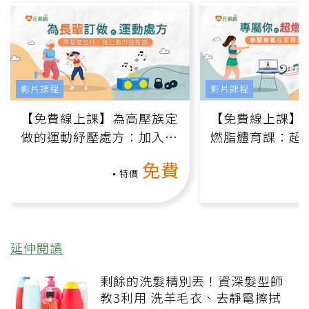
影片課程
影片課程
【免費線上課】為高壓族定
【免費線上課】
做的運動紓壓處方：加入行
燃脂體育課：超
動、增肌、互動元素，0基
氧」高壓族在家
免費
礎也能做！
負擔
特價
延伸閱讀
剩餘的洗髮精別丟！資深髮型師
教3利用 洗羊毛衣、去靜電擦拭