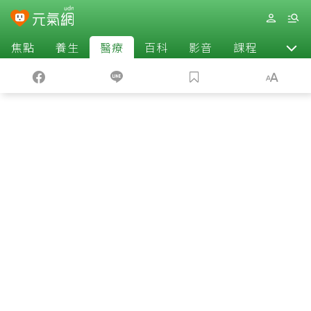
焦點
養生
醫療
百科
影音
課程
退休