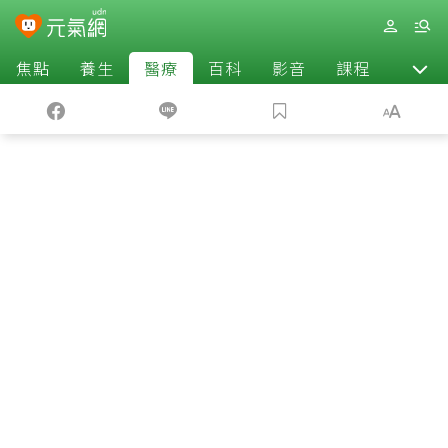
焦點
養生
醫療
百科
影音
課程
退休