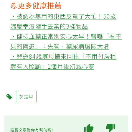
💪更多健康推薦
‧被認為無用的東西反幫了大忙！50歲
婦慶幸沒隨手丟棄的3樣物品
‧健檢血糖正常別安心太早！醫曝「看不
見的隱患」：失智、糖尿病風險大增
‧兒邀84歲寡母搬來同住「不用付房租
還有人照顧」1個月後幻滅心寒
灰指甲
這篇文章對你有幫助嗎?