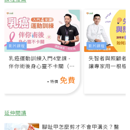
影片課程
影片課程
乳癌運動訓練入門4堂課 -
失智者與照顧者
伴你術後身心靈不卡關（線
讓專家用一根棍
上影音課）
何逆轉退化大腦
免費
課）
特價
延伸閱讀
腳趾甲怎麼剪才不會甲溝炎？醫