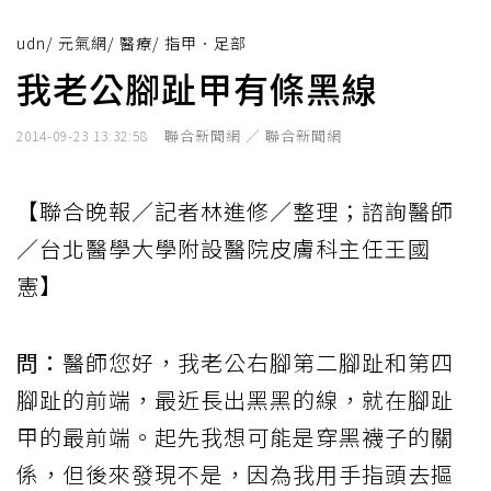
udn
/
元氣網
/
醫療
/
指甲．足部
我老公腳趾甲有條黑線
聯合新聞網 ／ 聯合新聞網
2014-09-23 13:32:58
【聯合晚報／記者林進修／整理；諮詢醫師
／台北醫學大學附設醫院皮膚科主任王國
憲】
問：
醫師您好，我老公右腳第二腳趾和第四
腳趾的前端，最近長出黑黑的線，就在腳趾
甲的最前端。起先我想可能是穿黑襪子的關
係，但後來發現不是，因為我用手指頭去摳