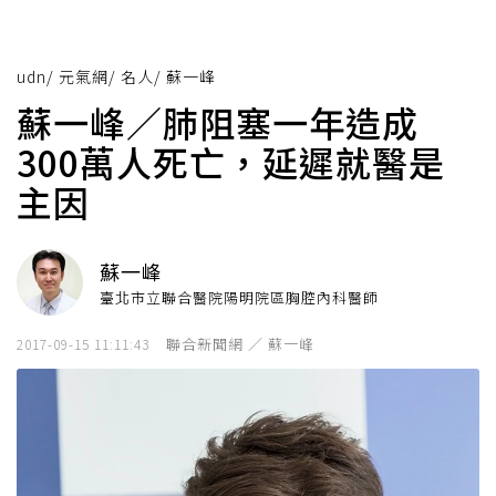
udn
/
元氣網
/
名人
/
蘇一峰
蘇一峰／肺阻塞一年造成
300萬人死亡，延遲就醫是
主因
蘇一峰
臺北市立聯合醫院陽明院區胸腔內科醫師
聯合新聞網 ／ 蘇一峰
2017-09-15 11:11:43