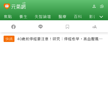
焦點
養生
失智論壇
醫療
百科
影音
40歲前停經要注意！研究：停經愈早，高血壓風險
快訊
恐增加