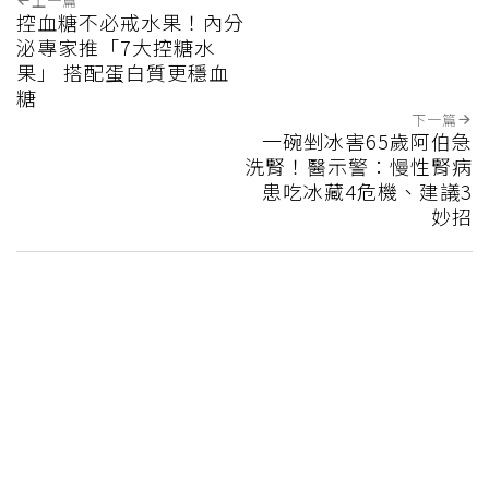
上一篇
控血糖不必戒水果！內分
泌專家推「7大控糖水
果」 搭配蛋白質更穩血
糖
下一篇
一碗剉冰害65歲阿伯急
洗腎！醫示警：慢性腎病
患吃冰藏4危機、建議3
妙招