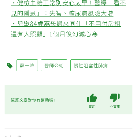
‧健檢血糖正常別安心太早！醫曝「看不
見的隱患」：失智、糖尿病風險大增
‧兒邀84歲寡母搬來同住「不用付房租
還有人照顧」1個月後幻滅心寒
蘇一峰
醫師公衛
慢性阻塞性肺病
這篇文章對你有幫助嗎?
實用
不實用