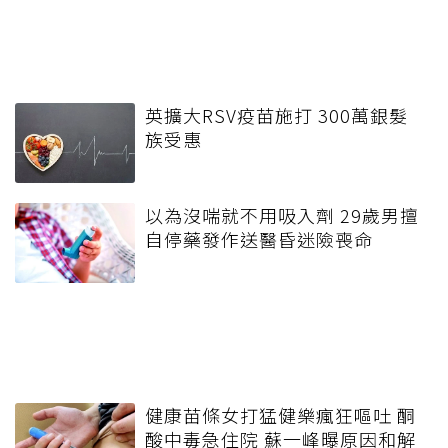
英擴大RSV疫苗施打 300萬銀髮
族受惠
以為沒喘就不用吸入劑 29歲男擅
自停藥發作送醫昏迷險喪命
健康苗條女打猛健樂瘋狂嘔吐 酮
酸中毒急住院 蘇一峰曝原因和解