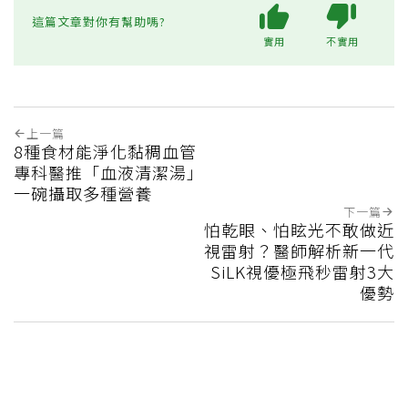
這篇文章對你有幫助嗎?
實用
不實用
上一篇
8種食材能淨化黏稠血管
專科醫推「血液清潔湯」
一碗攝取多種營養
下一篇
怕乾眼、怕眩光不敢做近
視雷射？醫師解析新一代
SiLK視優極飛秒雷射3大
優勢