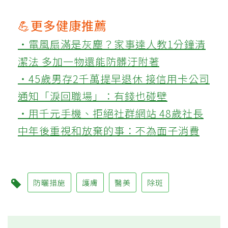
💪更多健康推薦
‧電風扇滿是灰塵？家事達人教1分鐘清
潔法 多加一物還能防髒汙附著
‧45歲男存2千萬提早退休 接信用卡公司
通知「淚回職場」：有錢也碰壁
‧用千元手機、拒絕社群網站 48歲社長
中年後重視和放棄的事：不為面子消費
防曬措施
護膚
醫美
除斑