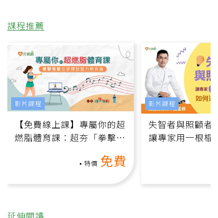
課程推薦
影片課程
影片課程
【免費線上課】專屬你的超
失智者與照顧者
燃脂體育課：超夯「拳擊有
讓專家用一根棍
氧」高壓族在家釋放壓力無
何逆轉退化大腦
免費
負擔
課）
特價
延伸閱讀