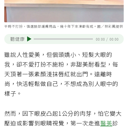
平時不打扮，慎選臉部護膚用品，幾十年下來凍齡有成。圖／林彩鳳提供
聽健康
00:00
/
00:00
雖說人性愛美，但個頭嬌小、短髮大眼的
我，卻不愛打扮不施粉，非甜美耐看型，每
天頂著一張素顏淺抹唇紅就出門。遠離時
尚，快活輕鬆做自己，不想成為別人眼中的
樣子。
然而，因下眼皮凸起1公分的肉芽，怕它變大
壓迫或影響到眼睛視覺，第一次走進
醫美
診