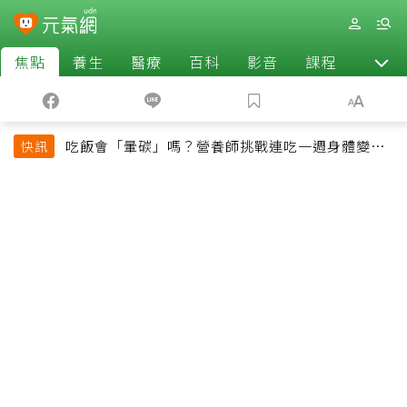
焦點
養生
醫療
百科
影音
課程
退休
吃飯會「暈碳」嗎？營養師挑戰連吃一週身體變化
快訊
揭控制血糖關鍵