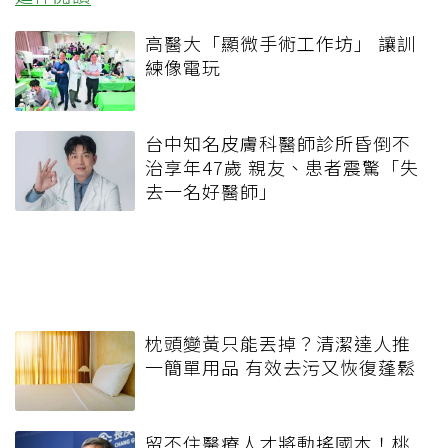
高醫大「顯微手術工作坊」 讓訓
練像電玩
台中知名皮膚科醫師診所昏倒不
治享年47歲 親友、患者震驚「失
去一名好醫師」
枕頭變黃只能丟掉？清潔達人推
一簡單用品 有效去污又恢復蓬鬆
留不住醫療人才將動搖國本！桃