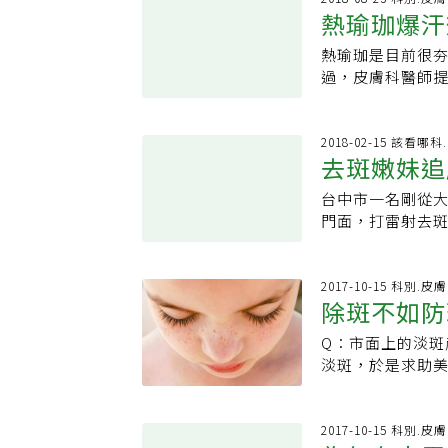
麼故事，所以溝
熱瑜珈爆汗
斑點類型，才能
定，老人斑不只
些親友會直接把
戳醒冬眠的熊，
位。黃毓惠表示
敢給予建議，對
熱瑜珈是目前很
兩側位置，其形
的機率也愈高，尤
是對雙方的尊重
過，皮膚科醫師
其形成原因複雜
已經上了年紀，
己好看一點並沒有
具有肝斑體質者
斑者的黑色素細
過保濕來做預防
歲兒子、60多歲
醫師盧靜怡指出
率較其他斑種高
方法為雷射除斑
的人，一般會覺
組織中藏有豐富
2018-02-15 該看哪
色素便會往下掉
黃毓惠說，受到
照顧得健康、打扮
去斑嫩妹追
斑就更加明顯。
射激爆，於是有
一定要擦防曬，
德朋和患者成為
症狀明顯獲得改善
又再度雷射的惡性
遮蔽範圍更大的
台中市一名剛從
罩，當時有名女
大、顏色更深。
診斷，若以非侵入式
在肚皮上，且突然
門面，打雷射去
要穿著窄頭高跟
新陳代謝，做完熱
Tomograph
癌等腸胃癌症引起，千萬要注意。 編輯推
戶，在家裡追劇、
為這樣的「職業
身效果相當明顯
則可瞭解皮膚下
求助中醫。中醫
罩。後來就醫的
解釋，肝斑體質
缺損等，精準判
上熬夜追劇，火
2017-10-15 科別.皮膚
朋認為這就是身
外，還必須避免
了以雷射除斑，
除斑不如防
量食用，一天的
保養雙足。曾德
增生、擴張，一
層；當黑色素細胞
多了，肥油上身
鞋，面對需要頻
等於處於發炎狀
Q：市面上的淡
氧化成分，抑制
低，一天也以一
色球鞋，而這也
烤箱、蒸氣室、
淡斑，於是求助
策。此外，斑點
到三份，每份約
式錯了。曾德朋
升高，讓肌膚泛
呢？衛福部花蓮
防曬皆是重中之
斑或電療，屬於
主治醫師．經歷
雷射只是輔助改
化的維他命C、杜
七成也得要自己付
上火，多吃養肺
一句話：不要想
響改善成效，根本
女性買了含有淡
2017-10-15 科別.皮膚
賀爾蒙製劑等皆
等，有助於鐳射
專：健康肌膚美妍研究