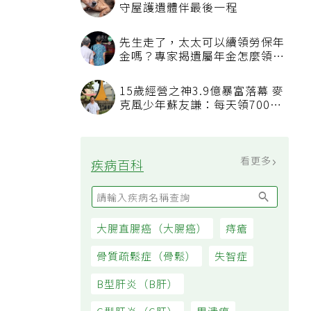
守屋護遺體伴最後一程
先生走了，太太可以續領勞保年
金嗎？專家揭遺屬年金怎麼領，
看順位還要看資格
15歲經營之神3.9億暴富落幕 麥
克風少年蘇友謙：每天領700元
過日子
看更多
疾病百科
大腸直腸癌（大腸癌）
痔瘡
骨質疏鬆症（骨鬆）
失智症
B型肝炎（B肝）