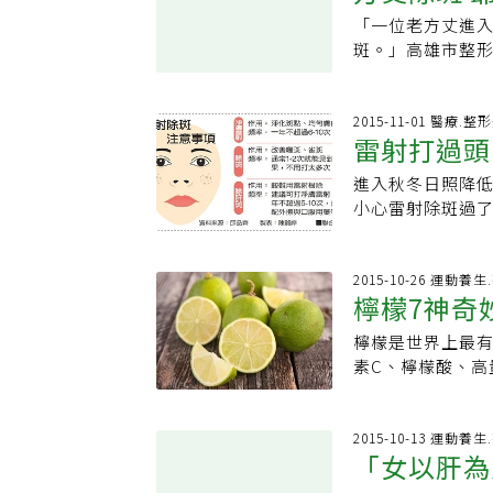
生、抑制出油緊
物，反而是靠健
流汗，也要記得
有曬斑，分布於
「一位老方丈進
出，有經驗的醫師
素吸收率最佳，
好。Q：雷射除
發生於不同膚色，
斑。」高雄市整
連續15次。柔膚
有另一類媽媽，
發現臉上長出黑
種人多在30歲後
診時八十六歲，
射，差異是柔膚
粉類和蔬菜果腹
怡欣說，雷射治
伴隨細紋、皮膚乾
曹賜斌說，他也
久下來有損肺部，
持基礎代謝率最
若是皮膚狀況不
基因、日曬常見
讓眾多信眾聽他
2015-11-01 醫療.整
外，開業皮膚科
等空熱量，整個
能避免因為過度
雷射打過頭
暴露有關，易出
瘤，牧師覺得皮
直接燒成灰，包
變得「又餓又腫」
個療程約須4到6
經陽光照射後，
除斑手術，年紀
老人斑，發射29
莉觀察，現代媽媽
進入秋冬日照降
碎斑，愈打愈碎
外型大小比曬斑小
九十三歲老爺爺
膚含水量高，當
孩息息相關，但
小心雷射除斑過了
加強代謝。Q：
皮層，屬於較深
七十八歲時動過
理雷同，但波長為
整形為大宗，比
檢查發現是除斑
大醫院也多半開
多於青春期或成
北市整形外科開
膚細胞瞬間蒸發汽
年資而定，面對不
還購買醫美診所
執照都可以，最
期後容易冒出來，
遮蔽她的視野；
光波，介於560
媽初為人母的新
症。不僅百貨公
2015-10-26 運動養
詢，研究以雷射
與胚胎發育有關
在婚宴上被當成
內的涵氧血紅素
檸檬7神奇
顧自己；當發現
性。中國醫藥大
曾經有案例，病
育時，本該移動
呂旭彥指出，人
生，可改善混合
選擇效果快速的
治療疾病，現在
來不見改善，反
層產生不正常黑
嘴角下垂，也會
檸檬是世界上最
斑，無傷口不結
整形，希望能恢復
專業性不夠，反
多時間和心力治
頰或額頭，只有
眼窩凹陷的老爺
素C、檸檬酸、高
很多次，有人打
或小學後，偷得
但她受到雷射醫
點。肝斑 成因複
須加強地基，此
便，而檸檬汁除
緩解；深層的顴
抗初老症狀，也重
射、脈衝光等，
種型態，包括表
嗎，只要用幾滴
中較淺層的黑色素
50歲都有，為維
案後，臉上白色
付。經切片檢查
口臭，或者將檸檬
2015-10-13 運動養
打第2次。脈衝光
子有意見，還是只
清楚看到皮膚上
出，真皮血管與
「女以肝為
膚說明：鮮檸檬 
來除雀斑須2至3
上大學或出社會
藥、照光等治療
長於臉頰兩側，
浴，有助於清除