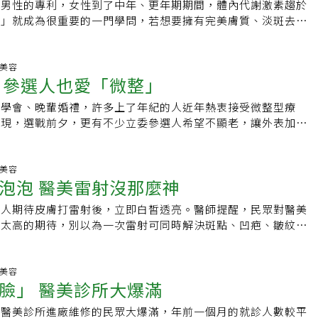
5次。Q：雷射術後為什麼會反黑，多久才會恢復？雷射術後復
」，如割雙眼皮、抽眼袋、拉皮、自體脂肪移植等，想透過自身
不好。」邱品齊說，很多從事醫美的醫師，可能並非皮膚科專
是男性的專利，女性到了中年、更年期期間，體內代謝激素趨於
和服用部分抗癲癇藥物、日曬後加劇或使用含不當成分化妝品皆
逐漸脫落。檸檬美髮說明：洗頭髮時，在護髮素中滴入幾滴檸檬
寶石、亞歷山大和釹雅鉻532波長的雷射，術後會對皮膚表層存
回味單身時光，或與另一半重拾浪漫生活。4.阿嬤級媽媽臉上
膚狀況，一旦雷射強度控制不好，或為求業績施打太過頻繁，很
肝」就成為很重要的一門學問，若想要擁有完美膚質、淡斑去
除斑？慎選雷射種類 四季都能除斑要將斑點徹底解決，鄭惠文
髮上，並用浴帽將頭髮裹住，20∼30分鐘後用溫水清洗乾淨。
壞皮膚表面，術後1至2天會結痂，待自然脫落新生皮膚會呈粉
斑，最愛效果立竿見影、便宜又實惠的除斑雷射，將臉上違章建
素細胞受不了。有些部位的黑色素細胞死掉後，就會呈現白斑，
肝聖品，枸杞、紅棗、羊肉等食材可明目養肝、溫中暖腎，對女
產品效益不大，隨著雷射科技進步，部分雷射除斑後幾乎沒有恢
可使頭髮光潔柔軟。檸檬潔膚除斑說明：將1茶匙蜂蜜加熱，加入
月後，約有6到7成的患者會回復正常膚色，僅有3到4成會反黑。
親友分享心得。【給子女的建議】分享美容資訊 建立正確觀念
人不停雷射除肝斑，但其實效果很有限。他以淨膚雷射為例，很
學做「補肝」料理吧！柴胡枸杞羊肉湯材料 柴胡15克，枸杞10
分傳統、溫和保養型或治療型，夏天能選擇刺激較小的保養型雷
，均勻涂於面部，30分鐘後用清水洗淨，可使皮膚白淨；晚上
成熱傷害致發炎，反黑即發炎後的色素沉澱，與膚色有關。白種
讓愛漂亮的媽媽開心又安全「變臉」，平日可多跟媽媽分享正確
訴民眾，淨膚雷射能量不強，具有讓膚色均勻、淨化斑點等好
克，青江菜200克，鹽3克。做法1 柴胡沖淨，放入鍋中加4碗水熬
形美容
僅有冬天日曬較少能除斑，一年四季都能進行。對抗斑點的基本
塗在色素斑上，然後擦護膚霜，有除斑功效檸檬美唇說明：唇部
種人則因黑色素本來就較多，相較之下反黑機率高，但仰賴皮膚
助媽媽了解個人膚質。接受醫美微整前，應選擇受過完整訓練、
 參選人也愛「微整」
性每周打淨膚雷射，當成上美容院保養皮膚；但頻繁雷射淨膚很
碗，去渣留汁。2 青江菜洗淨切段；枸杞放入高湯中煮軟，羊肉
，曬斑、老人斑和雀斑都與日曬有關，防曬是最基礎的工作，包
，可使嘴唇自然紅潤，血液流暢，而且可呼吸到檸檬清香，幫助
約2到6個月會白回來。預防反黑的方式，提醒別移除痂皮降低
科或皮膚科專科醫師，也可參考診所先前是否進行過許多成功案
議這類雷射一年頂多打6至10次。「愛美千萬不能求快。」邱品
江菜。3 待肉片熟，加鹽調味即可食用。功效柴胡可疏肝解
0、抗長波紫外線UVA有PA+++以上的防曬品，出門前20至30
齒說明：檸檬具有漂白作用，可潔白牙齒。取1小塊紗布，蘸檸
同學會、晚輩婚禮，許多上了年紀的人近年熱衷接受微整型療
皮長出新皮，可擦三合一藥膏抑制及代謝黑色素，做足防曬與保
平日多陪媽媽吃飯、煮飯。有孩子在場，媽媽烹調食物時會重視
射前最好先小範圍測試，了解自己的皮膚會不會出現反黑或白斑
明目，羊肉對手腳冰冷、痛經的女性有很好的改善作用。羊肉可
3小時補充一次；陰天長波紫外線也會穿透雲層，在雪地、沙地
樣來回摩擦牙齒，既潔齒亦可預防牙疾，還能清除口臭。檸檬美
發現，選戰前夕，更有不少立委參選人希望不顯老，讓外表加
判定方式，若遭蚊蟲叮咬，身上會留有色素沉澱的「紅豆冰」，
可以防止媽媽一個人時隨便吃的陋習。飯後最好再陪媽媽去散
接近耳朵附近小範圍測試，先觀察兩到三周；如果真的出現白斑
血。糯米紅棗材料 紅棗200克，糯米粉100克，白糖30克。做
會反射，防曬準備寬帽緣帽子、深色陽傘和黑色長袖衣物，車內
肉摩擦手部，有助於消除皮膚中不健康的顏色；用檸檬皮擦手，
毒、玻尿酸等微整，最大要求就是自然，不能被媒體、選民發現
活性較強，術後反黑機會也較大。Q：雷射掉的斑點，有可能再
耗熱量又增加親子情感。愛美媽的送禮清單●親自下廚母親節當
有頭髮可遮蓋。他建議民眾，從事醫美治療前，最好先找專業皮
，去核。2 糯米粉用水搓成團，放入紅棗中，裝盤。3 用白糖泡
隔離紙。誰容易長斑？肝斑 最會挑體質而生至於哪些人特別容易
可使皮膚細膩，光滑；在水中放1∼2片檸檬，將手浸洗一下，
專科醫師曾繁聞表示，最近半年來，陸續收治政治人物上門微整
過後的斑點，老人斑、雀斑和曬斑若有去除乾淨，多數不會再長
取代出外吃母親節大餐。現代人健康負荷已經夠大，不如換換口
並與醫師討論治療計畫；必要時甚至可以尋求第二名醫師的意
再將整盤放入蒸籠蒸5分鐘即可。功效紅棗含有多種營養成分，
為，「任何人皆有可能」，最基本的防曬必須做足才能預防。但
檬美甲說明：指甲油內極高含量的鉛及其他化學成分會令指甲變
物因平常已勤於保養，選前所需的微整項目較少，以填補淚溝為
形美容
部位又過度日曬，就會長出新斑。也曾有例外情形，如頻繁曬太
多樣的健康食譜，在家煮一頓色香味俱全的料理，全家人無拘束
信促銷或折扣商品，以免導致嚴重後遺症。▍提供優質新聞，還
丸」之稱。此品口感甜軟，較適合女性或老人食用。資料來源：
中，較易選擇體質而生的就屬肝斑，有肝斑體質者，黑色素細胞
泡泡 醫美雷射沒那麼神
汁擦在指甲上，輕輕按摩，10分鐘後用清水洗淨，可令指甲恢
疏於打理門面的男性參選人需要較多微整，透過肉毒、玻尿酸等
層的雀斑在打過雷射的部位也可能再長回來，雀斑生長速度較
，讓媽媽輕鬆又快樂過母親節。●保養品選用適合媽媽膚質的保
按讚加入《元氣網粉絲團》：
顏藥膳事典》作者：孫樹俠、吳劍坤出版社：人類智庫
蒙變化、日曬、溫度變化與壓力狀況誘發，如女性懷孕時荷爾蒙
澤。檸檬具吸光作用，敷過檸檬汁後一遇陽光皮膚就會容易變
淚溝、法令紋，讓外表變得更年輕，不要過於嚴肅，才能拉近與
斑速度較慢，做好防曬才能避免淡化的斑點重生。
醫師診斷一下膚質或親自試用過，避免媽媽用不慣，將整組保養
少人期待皮膚打雷射後，立即白皙透亮。醫師提醒，民眾對醫美
斑，也就是肝斑，即使治療以雷射去除，又可能會因重複上述諸
點。所以，用過檸檬護膚後，不要立即上街曬太陽。檸檬護膚較
。曾繁聞指出，與一般人相比，政治人物異常低調，除了要求療
微整形若要送媽媽醫美類手術，一定要先讓媽媽建立「術後恢復
持太高的期待，別以為一次雷射可同時解決斑點、凹疤、皺紋、
發，根除較為棘手。相較於女性，鄭惠文認為，現今男性有曬
感皮膚和乾性皮膚不宜多用。資料來源：書名／《100種水果營
效果自然、安全，不要在短時間內出現太大的改變，如果術後僵
媽媽想與人「分享」子女孝心時，最後卻躲在家裡不敢出門。術
問題，「黑肉底」也不可能變成白雪公主。林口長庚皮膚科主治
情形也不少見，男性與女性同樣會因疏於防曬冒出斑點。只是部
孫樹俠、于雅婷出版社：人類智庫
而成為笑柄，成為對方攻擊的談資。皮膚科醫師趙彥宇表示，最
況下，常讓資訊不足的媽媽對結果與原本期待落差過大。
，打雷射的極限是恢復原有膚色狀態，人體大腿或手肘內側是全
如肝斑更易受到荷爾蒙變化影響，當女性懷孕、更年期時內分泌
想讓外表回春的立委候選人；以男性居多，年紀偏大，加上平常
就算努力雷射其他部位都不可能更白。開業醫師林上立說，全球
形美容
較易有色素沉著現象，也就比較容易長出肝斑。
現老態，淚溝明顯，看起來異常疲累，缺乏活力。趙彥宇說，男
臉」 醫美診所大爆滿
，白種人膚色約在一到三級，亞洲人約在四到五級，台灣民眾不
首要項目為淚溝，其次為除皺、除斑（老人斑），以及改善膚
變成第一級。國內醫美微整市場每年商機數百億元，在醫美一級
破綻，讓旁人發現異狀，通常不會一次做足，而是選擇多次微
到醫美診所進廠維修的民眾大爆滿，年前一個月的就診人數較平