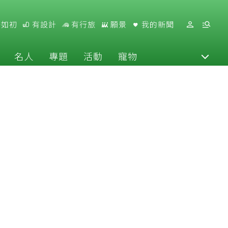
好如初
有設計
有行旅
願景
我的新聞
名人
專題
活動
寵物