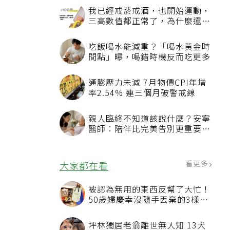
我已經戒菸戒酒，也開始運動，
三高數值都正常了，為什麼還不
能停藥？
吃飯喝水能減重？「喝水黃金時
間點」曝，喝錯時機反而吃更多
通膨壓力未減 7月物價CPI年增
率2.54% 連三個月破警戒線
親人臨終不知道該說什麼？安寧
醫師：陪伴比完美告別更重要，
4句話值得及早說出口
看更多
大家都在看
被認為無用的東西反幫了大忙！
50歲婦慶幸沒隨手丟棄的3樣物
品
坪林獨居老翁離世無人知 13犬