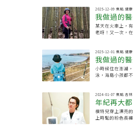
視覺，第一次走進
照片，驚覺左側
如此高費用，當
2025-12-09 焦點.
哈大笑起來，果
我做過的醫
荷爾蒙變化在兩
中」，還不如持
臉色暗淡無光、
48，BMI23.
某天在火車上，
去斑美肌的老媽
老呀！又一次，
射淡斑治療。躺
「謝謝奶奶！」
場。去斑恢復期
我開始染髮，朋
意防曬及加強保
的沙發及精緻茶
2025-12-01 焦點.
護膚品，叮嚀自
我做過的醫
格不菲。我本來
打扮保持乾淨的
務人員又說，除
足睡眠、固定運
小時候住在澎湖
時間，我問：「
「妳怎麼都沒變
泳，海島小孩都
貴，但幾次加起
雀斑，我只是快樂
進醫美診所，再
斑一顆顆不自覺
掏出來。醫美是
支出，即使發現
2024-01-07 焦點.
大部分醫美項目
年紀再大都
也洗不掉，它們
僵硬的臉部表情
新開一家皮膚科
好好睡覺、營養
模特兒穿上漂亮
握3個單純
敢地接受醫師的
不醫美都不重要
上時髦的粉色長
口，必須貼人工
到的故事，他說
醫美初體驗。隨
向」的性質。身