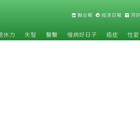
聯合報
經濟日報
河
退休力
失智
醫聲
慢病好日子
癌症
性愛