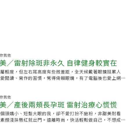
健康你我他
美／雷射除斑非永久 自律健身較實在
內屬輕度，但左右耳高度有些微差距，全天候戴著眼鏡挺累人
成愛閱讀、寫作的習慣，常得倚賴眼鏡，有了電腦後也愛上網逛
眼」，長久累積不容小覷。直到30幾歲，接觸雷射的資訊，如
近視者做LASIK手術，我度數算輕，做準分子雷射手術即可。
刻，手術時有股煙硝味，術後略作休息，領了藥、戴上太陽眼鏡
健康你我他
美／產後兩頰長孕斑 雷射治療心慌慌
用預先準備的鱸魚湯，復原速度驚人，隔天複診，被醫師誇是模
美，除了不想戴眼鏡，也做過護膚及雷射除斑，美容師安慰說，
但個頭嬌小、短髮大眼的我，卻不愛打扮不施粉，非甜美耐看
就像被蚊子叮咬般，還沒到痛的地步。」至於費用，早已不復記
張素顏淺抹唇紅就出門。遠離時尚，快活輕鬆做自己，不想成為
事後買了三萬多元的護膚保養品，不諱言，使用後皮膚氣色都超
然而，因下眼皮凸起1公分的肉芽，怕它變大壓迫或影響到眼睛
光不待人，歲月催人老。數月前的家族出遊，看到姊姊幫我拍的