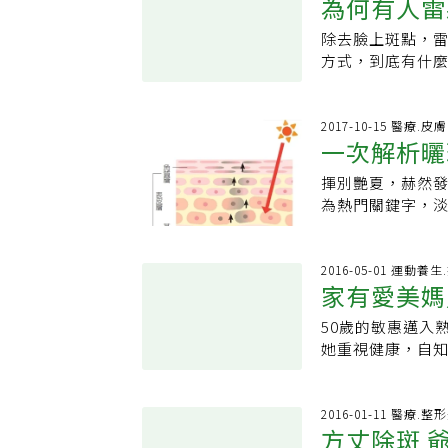
為何有人雷
管除斑效果不錯，
有效果。林怡欣
豐盛，把握「一
Dr.Jonathan
天內，不可游泳
比例、濃度的不
蔬菜，最後才是
除去臉上斑點，
出。若淡斑濃度
量吸收，飯後甜
方式，到底有什
點修得較淡，較
效果，就不會被
需要先擦防曬乳
想要淡化斑點，
好，別讓斑有生
一藥膏、杜鵑花
2017-10-15 醫療.皮膚
表著皮膚狀況不
一次解析曬
但多數無法淡化
離紫外線，防曬
醫師正確診斷斑
標示有SPF的粉
揮別艷夏，赫然
原因
王淑惠表示，不
好。」林怡欣說
為熱門關鍵字，
斑雷射種類多，
愈多合成物摻入
好多問題想搞清
射 對付淺層斑紅
好，千萬別想要
黑，常見的斑點
素吸收，進而破
Q：防曬乳要擦
斑、太田母斑等，
2016-05-01 運動養
斑。紫翠玉雷射 
家有愛美媽
的防曬用品都會標
化增生隆起成因
出755奈米波長
數最高的產品。
發於臉、頭皮、
原理相似，但兩
50歲的敏惠邁入
得擦在臉上很悶
形成原因除遺傳
太田母斑、顴骨母
她重視健康，自
曝曬在紫外線的時
有關，多發生於3
別為532及10
到能瘦身又可補
時候在戶外工作
說，兩者形成原
1064奈米波長
成分琅琅上口，
也是門學問，千
稱為老人斑；兩
層，也可用來去除
箱購買，連老公都
2016-01-11 醫療.整
果一定大打折扣
現於孩童、青春
方丈除斑 爺
鉻雷射調整至10
營養師宋侑璇說
臉需要擠「50元
稱為老人斑。曬斑