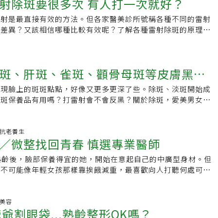
射除斑要很多次 有人打一次就好？
但仍有一些禁忌，例如，孕婦就不適合雷射打斑，在療程後的7
說，美白商品屬於保養品等級，即便加入了淡斑成分，但是依照
餐豐盛，下二餐清淡」原則，吃飯順序可先喝清湯，再吃海鮮、
 Tseng責任編輯：辜子桓
、洗三溫暖、熱水澡，以及泡溫泉。
同，效果也會有差別，而濃度多寡，消費者不一定能從標示上看
紅肉、濃湯等，若食用紅肉可搭配稀釋的水果醋防脹氣、減少熱
雷射是最直接有效的方法。但各家醫美診所號稱各種不同的雷射
太低，效果可能會出不來，即使有效，頂多也是修飾斑點，把斑
點可用新鮮水果取代；瓜子、堅果類都是油脂，
麼差異？又該相信哪種比較有效呢？了解各種雷射除斑的原理與
不明顯，很難達到除斑的效果。Q：粉底都強調有防曬功能，還
除斑噱頭牽著鼻子走。舉凡曬斑、雀斑、老人斑、顴骨母斑等，
嗎？想要潔淨無斑，最重要的是從根本做起，也就是把防曬做
醫師指出，狂往臉上擦保養品不一定有效。混合型肝斑可用三合
成的機會。林怡欣表示，黑斑多是因為紫外線產生，有黑斑就代
酸、維他命Ｃ抑制黑色素細胞活性加速代謝、干擾黑色素形成，
好，可能是長時期暴露在紫外線多的環境，造成皮膚負擔。要隔
斑、肝斑、雀斑、顴骨母斑等皮膚黑斑
的斑點僅能走醫美雷射。市面抗斑雷射五花八門，找對皮膚專科
非常重要，現在多數人都有防曬觀念，尤其是女性，但如果只擦
點，適當能量的雷射除斑才能避免副作用。亞東醫院皮膚科主任
底，恐怕不夠。「不管是保養品或是防曬用品，成分愈單純愈
發現臉上的斑斑點點，好像又更多更深了些。除斑、淡斑開始成
同類型的斑點須以不同機器去除，誤用可能造成嚴重副作用。除
，有些產品標示的成分「落落長」，其實愈多附加成分，就會有
淡斑保養品有用嗎？打雷射會不會反黑？關於除斑，愛美男女有
原理是以不同介質，發出不同波長的能量對付標的物。紅寶石雷
，對肌膚多少都會造成負擔。想要防曬，選擇單純的防曬乳就
楚。暴露陽光下、年紀增長及體質等因素影響，斑點可能愈變愈
寶石雷射以紅寶石為介質，發出694奈米波長能量，能量經黑色
「一兼二顧」，既想要有防曬效果，又要當粉底、保濕兼修飾。
包含生長於表皮層的老人斑、曬斑、雀斑或較深真皮層的顴骨母
壞黑色素，能對付淺層的雀斑、曬斑及深層的顴骨母斑、太田母
得夠厚才有效果？「防曬需要適地、適量。」林怡欣指出，市售
甚至是難對付的頑固型肝斑，都會讓臉部黯然失色。老人斑 角
生.抗老養生
瓦解淺層斑俗稱亞歷山大的除斑雷射，也就是紫翠玉雷射，會發
／微整找回青春 慎選專業醫師
示SPF、PA等防曬係數與指標，但不一定每個人都需要防曬係
：遺傳、日曬、年紀亞東醫院皮膚科主任王淑惠說明，老人斑好
的能量，經黑色素吸收，利用光熱現象瓦解黑色素，與紅寶石雷射
且有時係數高、有防水效果的防曬乳，會比較濃稠，有些人會覺
手腳、身軀等，外觀粗糙呈棕黑色隆起狀，斑塊會擴大、增厚，
者介質與雷射波長不同，同樣能對付淺層的雀斑、曬斑及深層的
熟齡後，臉部保養得宜的她，開始在意起自己的中廣型身材。但
、不清爽。長期坐在辦公室上班的粉領族，因為是在室內環境，
、日曬外，也與皮膚的表皮生長因子、黑色素細胞生長因子增加
斑。釹雅鉻雷射 可處理深層斑釹雅鉻雷射則兼具兩種波長，分
知不可能像年輕女孩那樣靠挨餓減重，最喜歡向人打聽何處可買
間較短，防曬係數不需要太高，也許SPF15、30就行；若大多
0歲後。老人斑與曬斑的差異，書田診所皮膚科主任醫師鄭惠文
64奈米波長能量。532奈米波長的雷射能作用於淺層的雀斑、曬斑；
充營養的健康食品。不但對高蛋白、膳食纖維、花青素等營養素
，則必須考慮防曬係數較高的防曬用品。選好了防曬乳，怎麼擦
因相似，僅是外觀不同，平面斑點稱為曬斑，經角化增生變厚則
能對付深層的太田母斑、顴骨母斑，波長愈長就可作用到皮膚愈深
只要一有人推銷這類「關鍵字」，她照單全收，而且是整箱、整
萬別只是當成粉底，隨興抹上薄薄一層就出門，如此一來防曬效
者雖皆與遺傳、日曬有關，但王淑惠解釋，因老人斑幾乎不會出
刺青。淨膚雷射 護膚保養型一般常聽到的淨膚雷射，是將釹雅
忍不住挖苦：「妳是要開店喲？」怕胖又怕膽固醇 營養素不足
形美容
。林怡欣建議，出門前一定要抹足夠的量，而足量的標準是整張
期階段，多是經過長時間紫外線曝露，年紀增長較易出現，才被
爺割眼袋...熟齡整形OK嗎？
64奈米波長，改變頻率、能量等參數值，達到促進膠原蛋白增
，這類媽媽很容易陷入「愛美又要健康瘦」的迷思，不吃天然食
硬幣大小厚厚一層」來塗抹，才有足夠的防護效果，出門後若是
 「光老化」伴隨細紋成因：遺傳、日曬部分老人斑的前身會先