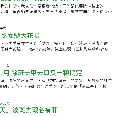
縮毛孔及淡化膚色、美白功效，可當成保養型雷射。最新報告指
康食品過日子。事實上，研究證實，身體還是對天然食物的營養
適時補擦，並可搭配戴帽子、撐陽傘等方式輔助，讓防曬效果更
易受到日曬部位臉、手腳等，外觀呈褐色至黑色的平面斑塊，會
入我的診所，我以為他要跟我化緣，但他卻說要除掉臉上的
會採取較大光點調整至8毫米、降低能量，一周一次對付肝斑、
光靠服用健康食品就想變瘦，很可能陷入營養素不足的風險。還
斑可以常常做嗎？聽說皮膚愈打愈薄愈脆弱敏感？不少女性一旦
其中又以白膚色易提早出現，白種人可能於20、30歲出現；黃
形外科開業醫師曹賜斌說，老方丈原是北部某寺廟住持，初次求
雷射與淨膚雷射來自相同機器，皆屬1064奈米波長的釹雅鉻雷
視膽固醇為畏途，肉類、蛋、牛奶都不碰，平日只靠吃飯麵等澱
斑，馬上焦急到醫美診所求助，雷射治療是常見的治療方式。林
。不過，一旦有曬斑就代表肌膚已出現「光老化」現象，臉部會
臉上及頭頂布滿老人斑，打完斑後甚為滿意，隔年還來割眼袋。
雷射會在皮膚塗炭粉再施打，但碳粉會經由呼吸道沉積肺部，長
。宋侑璇說，攝取適量蛋白質可修補身體組織，在減重期更是維
療過後，需要一段時間修復，正常來說，平均需要一個月時間，
燥、血管擴張或色素不均勻等症狀。雀斑 白種人最常見成因：
好奇老住持為何要整形，原來方丈既追求心善，也要求面善，好
已少用。鉺雅鉻雷射 汽化原理除斑雷射能量會經黑色素吸收
重要的營養素，一旦蛋白質缺乏，代謝率下降，又吃下更多澱粉
穩定，時間可能還更長，這就需要專業醫師評估後給予建議，才
於臉頰、鼻子等臉部骨骼突出部位的雀斑，形成與基因、紫外線
講經論道。曹賜斌也曾為一名五十多歲的教會牧師去除臉部皮脂
形美容
診所醫師黃柏翰也解釋，表層的斑點也可採用汽化雷射，將斑點
人身體會呈現浮腫型肥胖，加上因為吃很少，更懶得運動，最後
密集治療，造成敏感性皮膚出現。以除斑為目的的雷射治療，一
 熟女變大花臉
現於白種人身上，不少外國人在青少年時顯現，黃種人次之。且
脂瘤不雅觀，要求手術，後來連牧師娘也來打斑。八十六歲接受
含二氧化碳雷射及鉺雅鉻雷射。王淑惠說明，鉺雅鉻雷射可去除
，心情更不好。愛漂亮程度 依媽媽年資而定美的診所院長楊育
次，也就是大約半年。打斑就是把大斑打成小碎斑，再打成小小
部分黑色素細胞會產生過多黑色素依附在表皮細胞形成小黑點，
並非最長。美容外科醫學會常務監事呂旭彥表示，他曾收治一名
40奈米波長的能量，鎖定標的物為水，因人體7成由水組成，皮
晚婚比例增加，35歲以上才當媽的不在少數，她們作息都跟小
低，不少愛美女性開始「臉部大掃除」，進行淡斑、淨膚治療，
，因為雷射有累加的效果，必須密集的治療，給予皮膚刺激，再
許多。顴骨母斑 長在真皮層成因：內分泌問題顴骨母斑長於真
，因老化造成兩眼凹陷，接受脂肪填補手術。他說，這位爺爺在
雷射作用於皮膚能汽化皮膚組織；二氧化碳雷射與鉺雅鉻雷射原
愛美的心態依舊。媽媽們尋求醫美「修整」的項目，以雷射、微
頭變大花臉。一名40多歲熟女臉上出現白斑點到皮膚科求診，
如何選擇醫美診所？醫美正夯，目前市面上的醫美診所很多，各
層的斑，常見於兩頰顴骨上方，呈對稱性生長，斑塊呈暗褐色，
眼袋手術，相隔十五年再來整修門面，愛美程度不輸年輕人。台
10600奈米能量，雷射光能被細胞水分吸收，產生高熱能將皮
較特別的是，她們喜好項目跟實際年齡較無關，而是依當媽媽的
雷射後，臉部留下一點點白斑，原來她常打淨膚、脈衝光，最近
設有醫美門診，如何選擇？林怡欣說，其實只要具有專業的醫師
年後出現，形成原因與內分泌息息相關，如青春期或懷孕、更年
業醫師林靜芸曾為一名九十歲老奶奶動眼皮手術，因為眼皮下垂
化。脈衝光 非雷射、無傷口常見的脈衝光並非雷射，而是一段
同年齡層小孩忙亂的程度，也就有不同項目的選擇。1.新手媽
周年慶方案，結果皮膚明顯出現白斑，留下雷射打過頭的後遺
重要的是，如果發現臉上出現黑斑，一定要盡早去找專業醫師諮
經日曬後會加劇色素沉澱。太田母斑 青黑至藍灰大斑塊成因：
還有一位八十四歲老先生，他五十歲才生的兒子要結婚了，不想
至1200奈米波長，光能會轉化成熱能被皮膚的黑色素、皮膚血管
手媽媽照顧新生兒，常在喜悅和辛苦忙亂的情緒中反覆，疏於照
司有周年慶，不少醫美診所也會推出周年慶折扣方案吸引愛美女
生.有元氣
或藥物治療等方式仔細處理，千萬別輕信坊間的偏方。臨床上就
另種關乎胚胎發育，多在出生後不久出現的太田母斑，在胚胎發
新郎的爺爺，也來割眼袋並注射玻尿酸，術後瞬間年輕十多歲。
及深層的膠原蛋白吸收，使黑色素瓦解、血管破壞及膠原蛋白增
妙用 除斑美甲去口臭一顆搞定
鏡中的自己憔悴不堪，「由少女變媽媽風」，情緒上較焦慮，會
學附設醫院國際美容醫療中心主任邱品齊表示，雷射原本是用於
患臉上長斑，誤信偏方，持續敷上含汞成分的私人配方，長期下
到皮膚表皮層的黑色素細胞軌跡出錯，駐留於真皮層，使得真皮
老了，臉和脖子皺紋增加，加上地心引力長期作用，眼皮下垂、
型及表皮型肝斑，讓整體膚色均勻。如醫師有經驗，也可用於雀
淨膚雷射，讓自己容光煥發，或藉由施打玻尿酸、肉毒桿菌等微
常被用在醫美，用來改善臉部皮膚問題；但有時過度使用或醫師
而造成皮膚發炎受傷，在臉上留下大面積的色素沉著，必須花更
色素存留，外觀屬青黑至藍灰色的大片型斑塊，常出現於單側臉
出現雙下巴及火雞脖子等，很容易讓人一眼出老態。以九十三歲
有藥用價值的水果之一，有「神祕藥果」的美譽，含豐富的維生
痂，又被稱為「午餐的美容」。雷射小學堂Q：為什麼有人要打
生產前的臉龐。2.學齡媽媽將「黏踢踢」的小娃兒送進幼稚園
而會留下皮膚後遺症。這位女性原本膚質不錯，膚色也不算黑，
療，甚至有些狀況太糟，已經很難挽回。
極少數在青春期後出現，有時也會生長於眼眶內，在眼白出現斑
爺為例，因為軟組織與眼骨雙重流失，如同老房子地基下陷，必
量納元素等，因為肝虛孕婦愛吃，所以又稱「益母果」，榨汁方
一次就好？王淑惠解釋，淺層的老人斑、曬斑和雀斑治療一次可
白天空閒，會開始定期照顧外表，包括做臉、打雷射等，除了對
美廣告吸引，購買周年慶雷射方案。在這之前，她已打過淨膚雷
雜且難纏成因：內分泌、體質、情緒、日曬、化妝品肝斑則有三
時利用自體脂肪填補眼窩，比起傳統玻尿酸要來得持久。
了可以拿來做成各種飲品和料理外，你知道它還可以拿來美容
骨母斑、太田母斑則因分布於真皮層，單次除斑僅能鎖定真皮層
拾被人呵護、照顧的感覺。小孩進入青春期的媽媽從30幾歲到
可能皮膚早已出現輕微白斑卻沒有發覺，最近使用周年慶雷射方
皮型、真皮型和混合型，混合型兼具前兩者的特性，因此更難對
檸檬汁沾紗布輕輕磨擦，就可以讓你擁有潔白的牙齒，還能清除
細胞，待巨噬細胞代謝殘渣，經2至3個月皮膚狀況穩定才能再
持臉部青春，已開始想做補脂等手術，但家有叛逆小孩，擔心孩
斑點更明顯，嚇得她趕緊就醫。邱品齊說，經過伍氏燈照射後，
會發現真皮層血管增加、肥大細胞增多意味發炎，新研究更指
汁加入護髮素，每月1次就能讓你的頭髮變得光潔柔順。檸檬潤
生.有元氣
除斑則不同，因探針為面狀非點狀，有時無法涵蓋所有面積，用
能偷偷摸摸做微整形，以免家人發現。3.離巢期媽媽兒女離家
有白點、呈花斑狀，且這種白斑一旦形成，很難救回來；除了擦
肥大細胞增加是肝斑形成機轉之一。而混合型肝斑呈豬肝狀，生
天」淡斑去瑕必補肝
2個，切碎用消毒紗布包紮成袋，放入浴盆中浸泡20分鐘，再沐
次。多次療程的還包含淨膚雷射除肝斑，採大光點低能量參數，
工作、各自成家立業後，此時期的媽媽總算可過自己生活，會主
，唯一的方法就是要靠黑色素細胞自己慢慢長回來，但時間很
少數分布於額頭、下巴，形成與內分泌尤其女性荷爾蒙相關，與
汗液、異味、油脂，潤澤全身肌膚。腳掌心有厚皮者可用檸檬皮