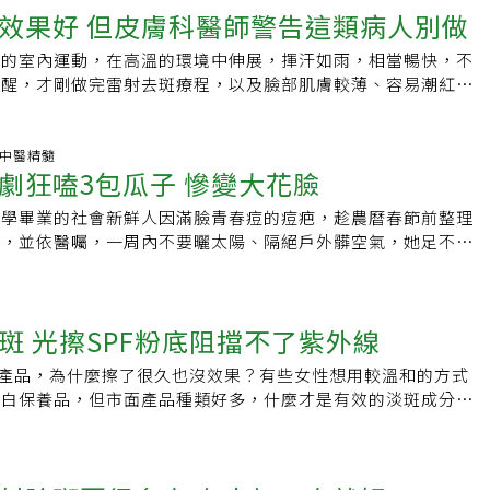
通非常重要，要讓患者聽得懂、不要焦慮。身為皮膚科醫師，有
效果好 但皮膚科醫師警告這類病人別做
施以適當的治療。倘若忽略潛藏的肝斑，貿然施以雷射，就如同
是長在臉部，也可能出現在胸口、背部、頭部、四肢、腹部等部
皮膚患部照片傳給他看，但他認為一定要很熟的至親友人，他才
一發不可收拾。肝斑又稱為孕斑、黃褐斑，常出現在顴骨、臉頰
，每個人終其一生多少都會出現老人斑，隨著年紀的增長，出現
於私訊粉絲專頁「看診」的一般民眾，還是建議到醫院診治，也
夯的室內運動，在高溫的環境中伸展，揮汗如雨，相當暢快，不
狀不規則，且邊界不明確，黑色素混合分佈在淺層與深層皮膚。
其是50歲以上的民眾。老人斑的多寡與體質有關，有些人即使
。百歲時髦爺爺來除斑，年紀再大都有愛美的權利。「希望讓自
提醒，才剛做完雷射去斑療程，以及臉部肌膚較薄、容易潮紅、
，目前已知與遺傳、紫外線、女性賀爾蒙、懷孕等因素有關。肝
但老人斑也不多，有些人則是反之。黃毓惠說，老人斑沒辦法透
錯」，曾德朋提到，有位打扮得相當時髦的百歲爺爺，在80多
，應該避免熱瑜珈，以免肌膚持續潮紅，讓症狀更嚴重。皮膚科
胞特別活躍，較易受到刺激而加強製造黑色素，因此，反黑的機
，但如果做好防曬就能有效減少老人斑，一旦有了老人斑，最好
孫子的陪伴下，穿著粉紅色褲子走進診間作除斑手術。這個年紀
，肝斑是最棘手、很難處理的斑點，患者因體質緣故，臉部皮膚
很多。此外，肝斑者的基底膜常有缺損，就好像地板破了洞，黑
，不過即使做完雷射，沒有做好防曬，老人斑仍會繼續冒出來。
得自己這麼老了不用除斑，認為是智慧象徵，而這位爺爺把自己
的黑色素細胞，一旦熬夜、睡不好、日曬，或處於高溫環境，肝
科.中醫精髓
到真皮層。而真皮層，不若表皮層能將色素自然代謝，僅能以雷
紫外線的刺激，皮膚表皮增生更快，無論是男女，外出時，建議
得帥氣，這是個人選擇，沒有對錯。22年的白袍人生，也讓曾
劇狂嗑3包瓜子 慘變大花臉
盧靜怡表示，收治過一名肝斑女性患者，接受雷射及藥物治療，
些患者就陷入了雷射（變白）、黑色素細胞活性上升（反黑）、
做好遮陽。郭董時常戴的國旗帽，雖然有遮陽效果，但建議選擇
「一輩子的朋友」。在新冠疫情之前，人們還不那麼習慣戴口
，但過了2、3個月回診時，兩側肝斑不僅重現，甚至面積變
循環。精準診斷 對症治療因此，醫師除了用肉眼與皮膚鏡觀察
帽子，而防曬乳也得擦好擦滿。另外，黃毓惠提醒，老人斑若是
大學畢業的社會新鮮人因滿臉青春痘的痘疤，趁農曆春節前整理
性患者，總是戴著口罩就醫，原來對方是知名模特兒，卻因為常
問診後發現，該名患者最近迷上了熱瑜珈，認為多運動可以促進
細胞級光學同調斷層掃描儀（Optical Coherence
在1到2個月內形成，務必提高警覺，這很可能是胃癌或是大腸
斑，並依醫囑，一周內不要曬太陽、隔絕戶外髒空氣，她足不出
鞋，導致腳趾出現俗稱「凍甲」的甲溝炎，需要把指甲矯正。因
瑜珈後，全身舒暢，大汗淋漓，且體重立刻減輕1、2公斤，塑
y, OCT）透過不同方向切面觀察皮膚下細胞的縱切面及橫切面構造，
薦 郭台銘整臉佈滿老人斑 醫師：老人
嗑掉3包瓜子，結果整臉青春痘大暴發，成了滿臉痘痘大花臉，
病」需要反覆回診治療，又不好意思露臉，所以才一直戴著口
。不過，身體變得結實苗條，但臉部乾肝卻越來越嚴重，盧靜怡
黑色素的分布位置、黑色素細胞的活躍程度，以及基底膜是否有
斑若長在這要注意 62歲名醫看起來只有40 自創「211平衡餐盤」保養法
師蔡蕙君說，雷射造成臉上有發炎反應，瓜子因為炒過燥熱，加
時間久了，雙方也建立好交情，讓她安心的拿下口罩回診，曾德
者肌膚常見皮薄、容易泛紅等兩大缺點，除了必須做好防曬之
讀是否為肝斑及其特性，規劃最適當的治療方式。舉例來說，除
氣大所致，建議民眾過年時，注意瓜子、堅果等零嘴熱量高，適
為醫者應該給予病患的安全感。頻繁走動又久站，他堅持穿球鞋
處於高溫環境。盧靜怡說，有肝斑體質者臉部肌膚的微血管容易
基底膜有破損的話，必須修復基底膜，避免黑色素不斷落入真皮
斑 光擦SPF粉底阻擋不了紫外線
量以一湯匙為限，吃了堅果、堅果或甜食，飯量要減量，避免吃
朋和多數醫師不同的地方之一，是對鞋子的選擇。他選擇穿球
旦受到熱刺激，反應就更為強烈，如果經常被刺激，皮膚潮紅，
活躍性高，則可輔以傳明酸，以及維他命C / E、穀胱甘肽等抗
。營養師黃曉薇建議，過年會準備不少瓜子、堅果類，熱量也不
繁走動及長時間久站的工作型態，他會挑選好走、支撐度佳的深
態，就會導致色素沈澱。盧靜怡表示，除了熱瑜珈之外，泡湯、
斑產品，為什麼擦了很久也沒效果？有些女性想用較溫和的方式
其活性。依照皮膚的情況，有時候溫和一點的治療方式才是上
小把為原則，儘量選原味，飲料則要注意糖飲料攝取，水果以二
能與他的專業連結，例如發現長雞眼時，就是腳在抗議走路的方
洗熱水澡，或是穿著過緊、不透氣的衣服，這些都可能導致體溫
美白保養品，但市面產品種類好多，什麼才是有效的淡斑成分
形成絕大多數和紫外線有關，無論是平日預防或術後保養，做好
女生拳頭大，飲酒也儘量少碰為妙。中醫師蔡蕙君說明，雷射除
醫師小檔案．現職：台安醫院皮膚科主任台安醫院醫學美容中心
紅，有肝斑體質者務必盡量避免。至於雷射除斑，盧靜怡指出，
醫院醫美醫師林怡欣說，市售保養品的淡斑成分，主要像是抗氧
重。對於嚴重的肝斑患者來說，醫療或許能幫忙改善三成，另外
中醫所謂的燥熱、火毒之氣，會耗損身體陰液，可從飲食上預防
：雙和醫院皮膚科主治醫師萬芳醫院皮膚科住院醫師．給患者的
善的工具，除了儀器本身之外，醫師經驗以及術後保養，均會影
鵑花酸等，這些都是衛生署核可，且具有淡斑效果的成分。有些
出努力，防曬、維持正常睡眠、服用/擦抹美白相關成分、停用
胃、滋陰食物，包括麥冬、百合、玉竹、沙參、白木耳、蓮子
靠一罐保養品，一次搞定抗老、保濕、防曬、去角質。．臉書粉
之道在於減少皮膚發熱、發紅。盧靜怡以4D皮秒雷射為例，儘
斑成分的商品，回家每天照三餐擦，一段時間之後，還是覺得沒
有幫助。
或電療後消炎、抗菌，幫助患者儘早恢復。她建議，過年年菜太
室 - 曾德朋醫師．IG：jtskintseng／曾德朋醫師