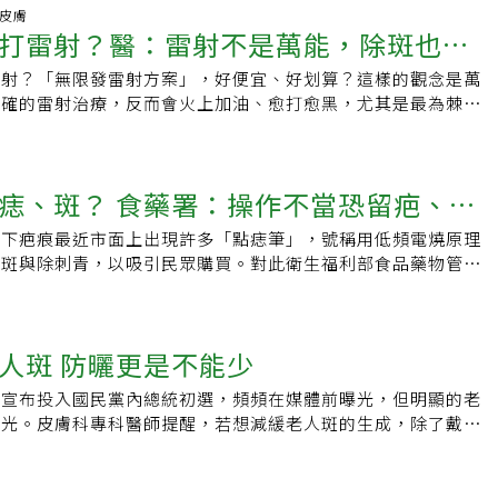
不分年齡層，都會把錢花在愛美的事項上，除斑、紋眉、霧眉、
握步驟、品牌、成分的「3個單純」。品牌要單純，防曬保濕做
.皮膚
皺、除眼袋等醫美項目琳瑯滿目，雖費用頗高，但愛美人士還是
打雷射？醫：雷射不是萬能，除斑也要
功一半。行醫22年的曾德朋笑說，自己都已經是快50歲的中年
不休。每個人都敵不過大自然的催化，變老是人生必經的過程，
「帥」應該要靠內在，他每天5點多起床，讀文獻、處理行政文
，大部分醫美項目我都忽略，只選擇每年做一次除斑大掃除，讓
雷射？「無限發雷射方案」，好便宜、好划算？這樣的觀念是萬
上學，過程中把握難得的親子時光，且再忙碌，也堅持每天至少
有光。
正確的雷射治療，反而會火上加油、愈打愈黑，尤其是最為棘手
。談到皮膚保養心法，曾德朋認為「簡單的保養、保養可以很簡
黑機會很高。雷射不是愈多愈好雷射光束照射可將黑色素熱分解
做得好，抗老美白就成功一半，品牌也要單純，「不要這家洗臉
黑色素團塊裂成小碎片，利於身體自然代謝，而達到除斑效果。
」，同時成分也要單純，不要想靠一罐保養品，就能抗老、保
著熱能，受到太多熱刺激的黑色素細胞，會逆境求生、更加賣力
質一次搞定。男性防曬不只防長斑等「膚淺」問題，更是預防皮
署：操作不當恐留疤、蜂
因而造成術後反黑。隨著科技進步，雷射的脈寬，也就是雷射的
，因為選了這個專科，的確比較知道皮膚照護細節，例如感覺快
（10的-9次方秒），進化到「皮秒」（10的-12次方秒）等級。
道要用什麼藥物，避免後續出現痘疤或色素沉澱。有些人會質疑
留下疤痕最近市面上出現許多「點痣筆」，號稱用低頻電燒原理
短，的確愈能讓加熱侷限於黑色素本體，但若是打的發數多，一
曬」，但擦防曬、撐傘等保護皮膚的細節，除了為避免長斑等
除斑與除刺青，以吸引民眾購買。對此衛生福利部食品藥物管理
能，而影響到黑色素細胞。況且，現在稱為「皮秒」雷射的機
，更是為了預防過度曝曬造成皮膚癌等風險。而他在想事情時很
除斑的原理是電燒或雷射，如果操作不當，不只會將痣或斑點燒
達成僅1皮秒的時間長度，最快的機台也大約仍要370皮秒，因
了不讓患者因此感到焦慮不安，會定期打肉毒桿菌，舒展眉頭。
到周圍皮膚組織、留下疤痕；若是不小心受到感染，也有可能造
射之間，並沒有廣告宣稱的相差1000倍之多。有些醫美診所以
較上手，則是曾德朋選擇皮膚科的原因，問診不外乎望聞問切，
，風險很大。點痣除疤屬於醫療行為，「點痣筆」已觸法消除黑
為促銷方案，讓消費者誤以為很划算，但醫美應著重對症治療與
人斑 防曬更是不能少
一眼就要有診斷方向。不過當了醫師才知道，專業能力是基本，
及除刺青都屬於醫療行為，應由合格醫師使用食藥署核准的醫療
發數多少不是重點，倘若讓皮膚受傷、愈打愈黑，更是得不償
，要如何用病患理解的語言說、對不同年齡、種族的人要怎麼
點痣筆沒有經過食藥署核發許可證，若宣稱療效，就已經觸法。
 小心陷惡性循環斑有先天的，也有後天的，根據黑色素在皮膚
銘宣布投入國民黨內總統初選，頻頻在媒體前曝光，但明顯的老
面對的難題。和不同患者做有效溝通，是醫師最大的挑戰。曾德
，應選擇經驗豐富的專科醫師及合格的醫療院所，透過合法的醫
可分成表皮性（如雀斑、曬斑、老人斑）、真皮性（如顴骨母
目光。皮膚科專科醫師提醒，若想減緩老人斑的生成，除了戴上
院屬於基督教醫院，有很多不同種族的患者，台灣人多半希望藥
治療，否則可能會因操作不當，留下更多遺憾。
或混合性（如肝斑）。皮膚科醫師以肉眼觀察斑點在臉上的分布
還應該勤加塗抹防曬產品。台北林口長庚醫院助理教授級主治醫
一星期的藥不見效，就認為沒效；美國人則希望解釋得愈清楚愈
態等特徵，即可達到八、九成的診斷率。但要注意的是，一個人
醫學會發言人黃毓惠表示，老人斑的學名為「脂漏性角化」，是
好。有些時候，看到指甲狀態改變、落髮，就知道身體裡面有什
可能同時合併有兩、三種斑，甚至有人高達五種斑，需仔細釐清
增生。老人斑顏色通常為「褐色」，顏色深淺不一，範圍大小不