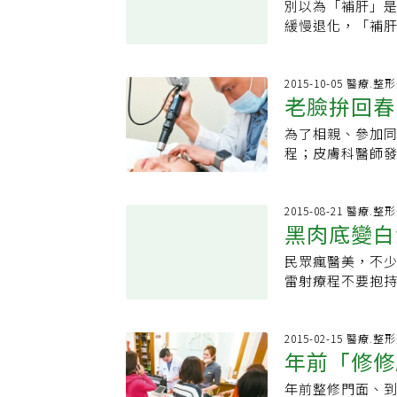
一周一次須進行1
動要求「大改造
長。「雷射並非
別以為「補肝」
體質、情緒壓力
搓揉，使之軟化
原有不同階段，紅
容貌、體態的改變
業，也不了解皮
緩慢退化，「補
有關連。何時適合
汁，拌勻，抹在頭
留熱效應，些微破
布滿曬斑、老人
可能讓皮膚黑色
瑕，更要多吃補
表示，使用美白
每月使用 1次，
紅色，經1至2個
築打掉後，還會跟
門診上曾碰過有
性好處多多，快來
復期，且雷射有
同量檸檬汁，調勻
雷射會對皮膚造
楊育莉表示，想
多醫美醫師會告
克，羊肉片200
2015-10-05 醫療.整
射，因此，並非
用棉棒浸檸檬汁
人較少反黑、黃
的美容資訊，幫
老臉拚回春
處，不少愛美女
高湯，熬到約剩3
功，王淑惠表示
經常含一片檸檬
的自然代謝機制，
經認證的整形外
容易打出問題，選
片入鍋，並加入青
含選防曬係數大於3
提神醒腦。檸檬潔
為了相親、參加
感染發炎，當表
例。宋侑璇說，
齊建議，施打雷
鬱，枸杞可養肝
分鐘塗抹，每2到
檬汁，像刷牙一
程；皮膚科醫師
濕。另項簡單的
多樣化和健康，
現象，通常會在
溫中暖腎、益氣補
環境紫外線同樣
手說明：用檸檬
分，積極接受肉
意味黑色素細胞
步、運動，能消
或反黑現象，還
法1 將紅棗泡好
防曬則可貼防UV
其中所含的檸檬油
破綻。開業皮膚
長回來嗎？雷射
天幫媽媽下廚，
膚科醫師評估，
水，倒入紅棗中，
長斑？鄭惠文認
可潔手消毒。檸
形，女性政治人
2015-08-21 醫療.整
回來，但若其他
味，找一本菜色
見，千萬不要輕
有「天然維生素
在眾多類型斑點
黑肉底變白
成微黃色。把檸檬
主。相較之下，
陽欠缺防曬，淺
地聚在一起聊天
需要你的鼓勵，
書名／《排毒養
的活性易因荷爾
復原來的光彩色
微整形，以消除
快，老人斑與曬
養品，最好能讓
民眾瘋醫美，不
變化進而顯現孕
黑，甚至出現斑
選民之間的距離
品束之高閣。●
雷射療程不要抱
多誘發因子而復
適合油性皮膚，敏
效之外，更希望
期」觀念，以免
皮膚鬆弛等所有
斑、顴骨母斑的
養圖典》作者：
硬、不自然，反
前解說不夠的情
醫師高珮菡提醒
分斑點的成因，
近確實收治幾位
身最白的地方，
2015-02-15 醫療.整
變化，相較男性
沒保養，以致出
年前「修修
人種膚色分六級
性政治人物微整
太可能「漂白」
質；為了怕留下
年前整修門面、