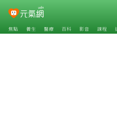
焦點
養生
醫療
百科
影音
課程