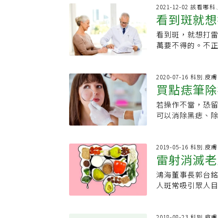
好，男男女女，
單」，關鍵就是把
2021-12-02 該看哪科
霧唇、瘦身、除
看到斑就想
好，抗老美白就成
趨之若鶩、不美
大叔，這個年紀的
不過，就我而言
看到斑，就想打
對症治療！
書，7點多送孩子
臉上有光，人生
萬要不得的。不
要有一餐正常吃
的「肝斑」，反
單」，防曬保濕
或震碎，使大型
好、那家保濕好
不過，雷射伴隨
2020-07-16 科別.皮膚
濕、防曬、去角
買點痣筆除痣、斑？ 食藥
地製造黑色素，
膚癌。曾德朋說
加熱時間，從奈秒
長痘痘了，就知
若操作不當，恐
窩性組織炎
雖然加熱時間愈
「男生為何要防
可以消除黑痣、
樣會累積太多熱
「膚淺」的問題
署表示，點痣及
台，實際上並無法
容易皺眉頭，為
掉，還很容易燒
此，皮秒和奈秒雷
對於圖像記憶比
成蜂窩性組織炎
2019-05-16 科別.皮膚
「無限發數」作
雷射消滅老
而皮膚科大概看
痣、除疤、除斑
術後效果，雷射
溝通技巧更重要
器材進行治療。
失。肝斑最易反黑
鴻海董事長郭台
說，都是每天會
食藥署建議大家
中的結構位置，
人斑常吸引眾人
朋舉例，台安醫
療器材做進一步
斑、太田母斑）
帽子遮陽以外，
到病除，如果吃
位置、顏色、型
師、台灣皮膚科
好，能不吃藥更
的同一塊皮膚，
一種良性的表皮
2018-08-23 科別.皮膚