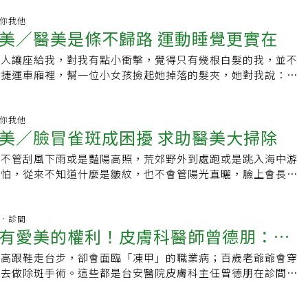
醫美診所就醫。哪知自費手術達8000元，那比米粒小的肉芽竟
臉有一大塊斑點，趕緊攬鏡自照，發現右側臉也有斑點，不禁哈
下急打退堂鼓，決定戴眼鏡遮醜。再次進行醫美療程，是產後因
健康你我他
真今非昔比啊。如今常告訴自己：與其「金玉其外，敗絮其
美／醫美是條不歸路 運動睡覺更實在
頰上長了像刺青般孕斑，一開始沒在意也不理會，日積月累下，
續自律運動、閱讀、寫作，往內修顧根本，日前測得體內年齡
精神不濟，外形走了樣，漸漸失去陽光般的自我。為此，求助曾
2的漂亮數據，與實際年齡大相逕庭，我心足矣。
有人讓座給我，對我有點小衝擊，覺得只有幾根白髮的我，並不
帶我去除斑，她當下帶我到表姊夫開的皮膚科門診，並立即採雷
在捷運車廂裡，幫一位小女孩撿起她掉落的髮夾，她對我說：
在診椅上經歷那錐心針刺的恐懼後，兩頰貼滿紗布迅速逃離現
我嚇了一跳，我何時躍升到奶奶層級，我可還沒準備好。為此，
三天不能碰水，按時到門診換藥貼透氣膠，一周後自行塗藥並注
友邀我去醫美除斑，我爽快答應。到了診所，環境不錯，有舒服
濕，否則一疏忽就會反黑。所以買了美白、面膜及膠原粉等保濕
點。不過，羊毛出在羊身上，琳瑯滿目的醫美項目，每一種都價
健康你我他
己小心洗臉和敷面膜，讓臉蛋恢復明亮光彩。直到現在，我仍不
美／臉冒雀斑成困擾 求助醫美大掃除
只是要除斑，在服務人員推銷下又買了美白項目。除斑結束，服
臉，慎選臉部護膚用品，出外做好防曬措施。每日適當飲食、充
斑通常要兩到三次才能完全把臉部斑點除乾淨，想和我約下一次
動，幾十年來臉上光潔無斑，凍齡有成。今年同學會仍舊聽到：
，不管刮風下雨或是豔陽高照，荒郊野外到處跑或是跳入海中游
下一次的療程要再付費嗎？」答案是「要」，本來打折後覺得不
」的問候。
不怕，從來不知道什麼是皺紋，也不會管陽光直曬，臉上會長出
來就不便宜。原來這就是商家的促銷手段，先用低價吸引顧客走
無憂地享受屬於海的日子，直到結婚生子，年過35，才發現雀
用三寸不爛之舌推銷各種醫美產品，讓你心甘情願把錢從荷包裡
的從臉上冒出來。那時雖然是雙薪家庭，但是有許多家庭費用待
一條不歸路，除去的斑點會再長，拉皮除皺紋也無法一勞永逸。
臉上有斑，卻無暇無錢照顧自己的外表，等到黑斑漸漸成形，洗
杏林．診間
屬侵入性治療，多年後可能變形或有副作用，許多明星整容後，
有愛美的權利！皮膚科醫師曾德朋：把
就變成我的生活困擾。後來生活較為寬裕，有一回住家附近剛好
就是最好的說明。現在我想通了，「自然就是美！」勤快運動、
診所，我經過時看診所廣告有除斑項目，於是就診詢問後，就勇
均衡及保持好心情，讓自己精神奕奕、容光煥發、不顯老態，醫
的高跟鞋走台步，卻會面臨「凍甲」的職業病；百歲老爺爺會穿
 保養可以很簡單
雷射除斑治療，多年前的除斑技術尚未先進，除斑後會留有傷
了。
褲去做除斑手術。這些都是台安醫院皮膚科主任曾德朋在診間看
貼皮十天左右，斑點才會漸漸消除，而且要注意防曬，這是我的
，自己擅長圖像記憶，恰巧符合皮膚科「看一眼就知道病症大方
著時代進步，除斑技術也跟著與時俱進，尤其社會經濟普遍變
為皮膚科醫師，他的膚況相當好，「簡單的保養、保養可以很簡