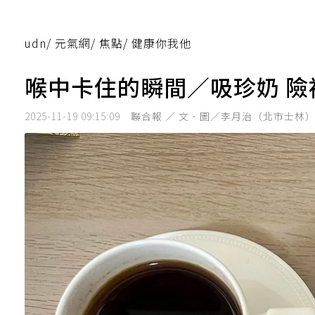
udn
/
元氣網
/
焦點
/
健康你我他
喉中卡住的瞬間／吸珍奶 險
2025-11-19 09:15:09
聯合報 ／ 文．圖／李月治（北市士林