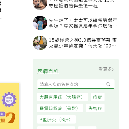
坪林獨居老翁離世無人知 13犬
糖
守屋護遺體伴最後一程
糖
先生走了，太太可以續領勞保年
金嗎？專家揭遺屬年金怎麼領，
看順位還要看資格
15歲經營之神3.9億暴富落幕 麥
克風少年蘇友謙：每天領700元
過日子
看更多
疾病百科
大腸直腸癌（大腸癌）
痔瘡
骨質疏鬆症（骨鬆）
失智症
B型肝炎（B肝）