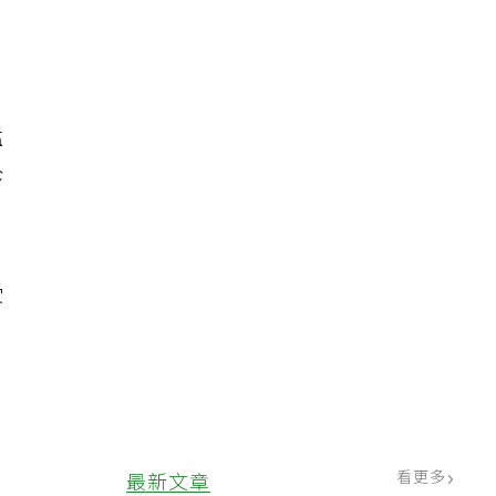
，
猛
珍
受
看更多
最新文章