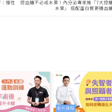
下一篇
警：慢性
控血糖不必戒水果！內分泌專家推「7大控
水果」 搭配蛋白質更穩血