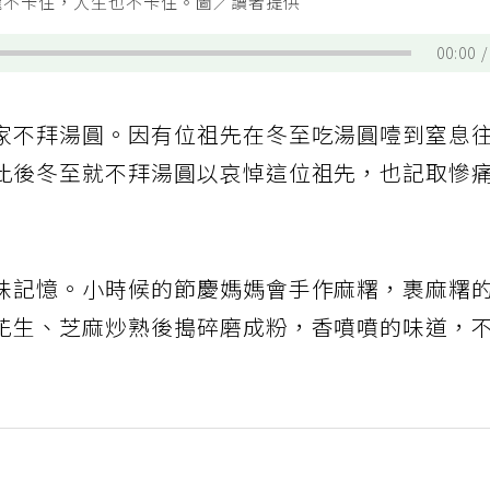
嚨不卡住，人生也不卡住。圖／讀者提供
00:00
家不拜湯圓。因有位祖先在冬至吃湯圓噎到窒息
此後冬至就不拜湯圓以哀悼這位祖先，也記取慘
味記憶。小時候的節慶媽媽會手作麻糬，裹麻糬
花生、芝麻炒熟後搗碎磨成粉，香噴噴的味道，