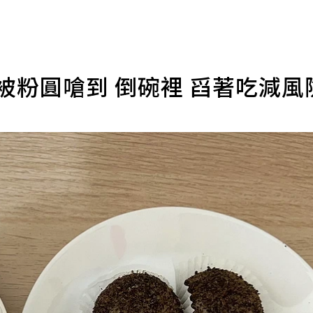
被粉圓嗆到 倒碗裡 舀著吃減風
）