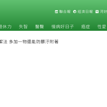
聯合報
經濟日報
河
退休力
失智
醫聲
慢病好日子
癌症
性愛
潔法 多加一物還能防髒汙附著