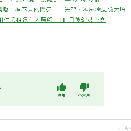
忙！50歲婦慶幸沒隨手丟棄的3樣物品
醫曝「看不見的隱患」：失智、糖尿病風險大增
不用付房租還有人照顧」1個月後幻滅心寒
?
實用
不實用