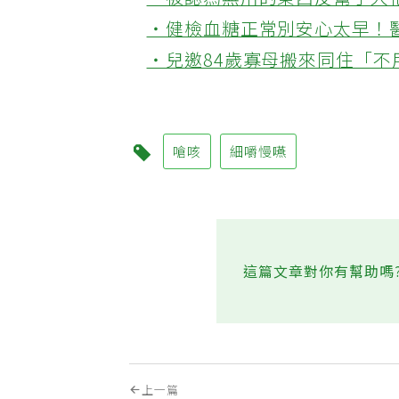
‧被認為無用的東西反幫了大
‧健檢血糖正常別安心太早！
‧兒邀84歲寡母搬來同住「
嗆咳
細嚼慢嚥
這篇文章對你有幫助嗎