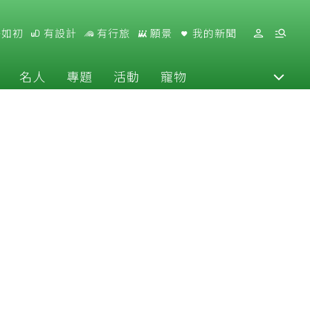
好如初
有設計
有行旅
願景
我的新聞
名人
專題
活動
寵物