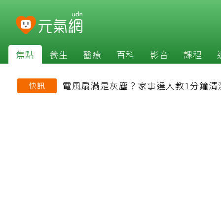
焦點
養生
醫療
百科
影音
課程
電風扇滿是灰塵？家事達人教1分鐘清
快訊