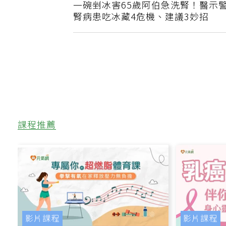
上一篇
一碗剉冰害65歲阿伯急洗腎！醫示
腎病患吃冰藏4危機、建議3妙招
課程推薦