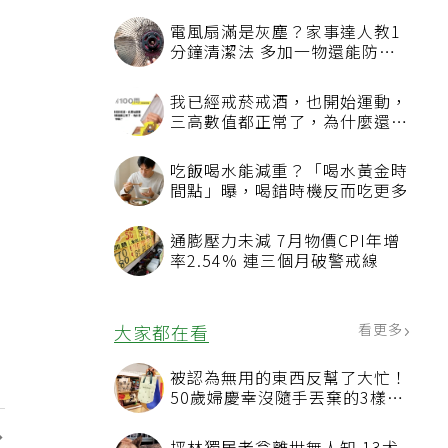
電風扇滿是灰塵？家事達人教1
分鐘清潔法 多加一物還能防髒
汙附著
我已經戒菸戒酒，也開始運動，
三高數值都正常了，為什麼還不
能停藥？
吃飯喝水能減重？「喝水黃金時
間點」曝，喝錯時機反而吃更多
通膨壓力未減 7月物價CPI年增
率2.54% 連三個月破警戒線
看更多
大家都在看
被認為無用的東西反幫了大忙！
50歲婦慶幸沒隨手丟棄的3樣物
品