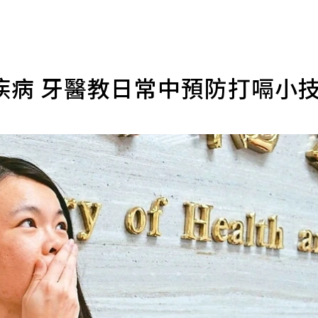
疾病 牙醫教日常中預防打嗝小