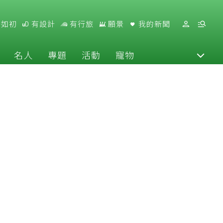
好如初
有設計
有行旅
願景
我的新聞
名人
專題
活動
寵物