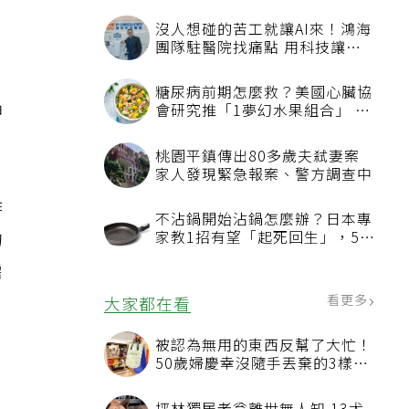
沒人想碰的苦工就讓AI來！鴻海
團隊駐醫院找痛點 用科技讓醫
療更有溫度
、
糖尿病前期怎麼救？美國心臟協
神
會研究推「1夢幻水果組合」 酪
梨加它改善血管功能
桃園平鎮傳出80多歲夫弒妻案
家人發現緊急報案、警方調查中
作
不沾鍋開始沾鍋怎麼辦？日本專
的
家教1招有望「起死回生」，5情
況該換新
需
看更多
大家都在看
被認為無用的東西反幫了大忙！
50歲婦慶幸沒隨手丟棄的3樣物
品