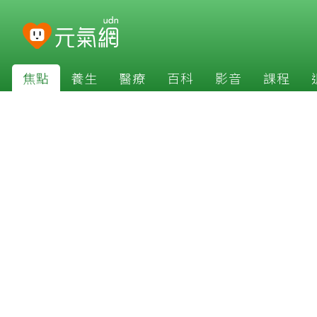
焦點
養生
醫療
百科
影音
課程