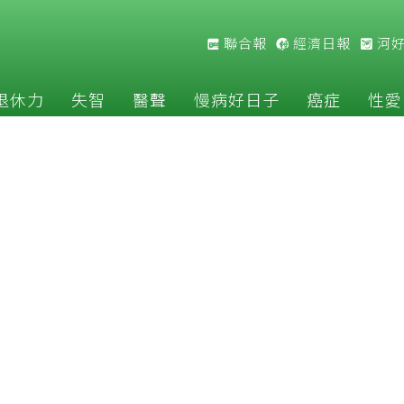
聯合報
經濟日報
河
退休力
失智
醫聲
慢病好日子
癌症
性愛