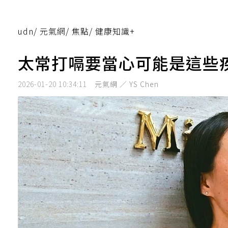
udn
/
元氣網
/
焦點
/
健康知識+
太常打嗝要當心可能是這些
2026-01-20 10:34:11
元氣網 ／ YS Chen