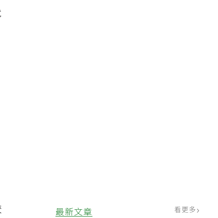
就
較
看更多
最新文章