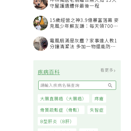
坪林獨居老翁離世無人知 13犬
守屋護遺體伴最後一程
15歲經營之神3.9億暴富落幕 麥
克風少年蘇友謙：每天領700元
過日子
電風扇滿是灰塵？家事達人教1
分鐘清潔法 多加一物還能防髒
汙附著
看更多
疾病百科
大腸直腸癌（大腸癌）
痔瘡
骨質疏鬆症（骨鬆）
失智症
B型肝炎（B肝）