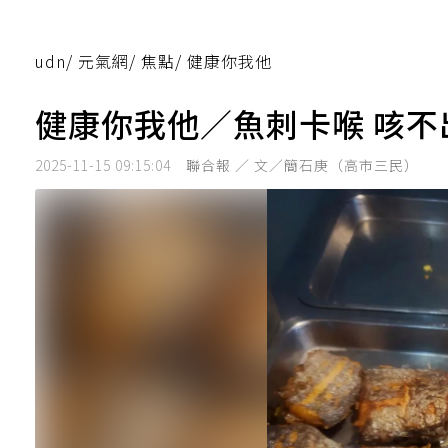
udn
/
元氣網
/
焦點
/
健康你我他
健康你我他／魚刺卡喉 咳
2025-11-15 09:15:04
聯合報 ／ 文／簡石庚（高市三民）