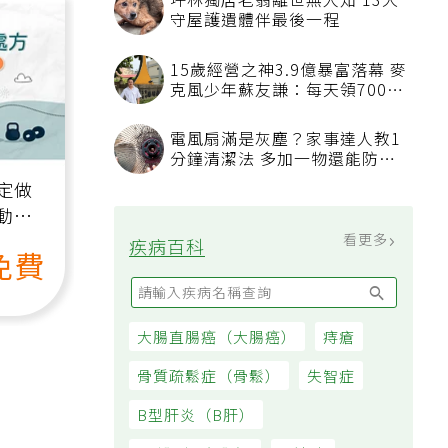
坪林獨居老翁離世無人知 13犬
守屋護遺體伴最後一程
15歲經營之神3.9億暴富落幕 麥
克風少年蘇友謙：每天領700元
過日子
電風扇滿是灰塵？家事達人教1
分鐘清潔法 多加一物還能防髒
汙附著
定做
動、
也能
看更多
疾病百科
免費
大腸直腸癌（大腸癌）
痔瘡
骨質疏鬆症（骨鬆）
失智症
B型肝炎（B肝）