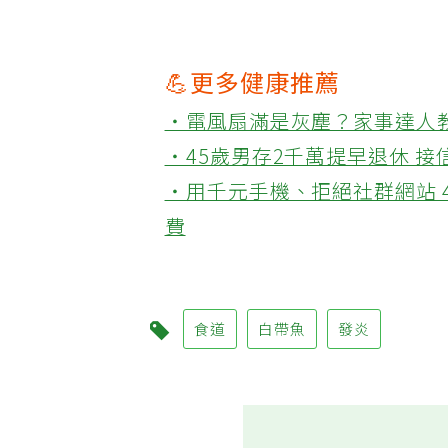
💪更多健康推薦
‧電風扇滿是灰塵？家事達人
‧45歲男存2千萬提早退休 
‧用千元手機、拒絕社群網站 
費
食道
白帶魚
發炎