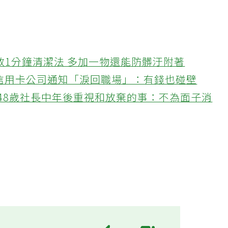
教1分鐘清潔法 多加一物還能防髒汙附著
接信用卡公司通知「淚回職場」：有錢也碰壁
48歲社長中年後重視和放棄的事：不為面子消