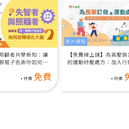
影片課程
照顧者共學新知：讓
【免費線上課】為高壓族
根棍子告訴你如何逆
的運動紓壓處方：加入行
腦（線上影音課）
增肌、互動元素，0基礎
免費
做！
特價
特價