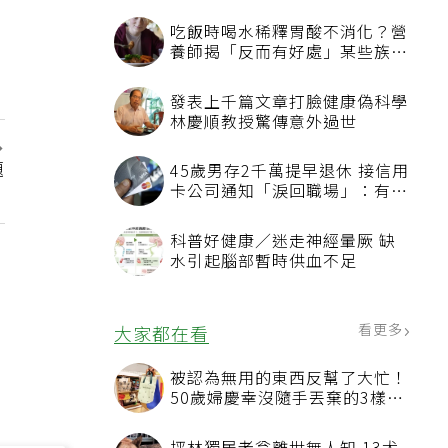
吃飯時喝水稀釋胃酸不消化？營
養師揭「反而有好處」某些族群
才要禁
發表上千篇文章打臉健康偽科學
林慶順教授驚傳意外過世
題
45歲男存2千萬提早退休 接信用
卡公司通知「淚回職場」：有錢
也碰壁
科普好健康／迷走神經暈厥 缺
水引起腦部暫時供血不足
看更多
大家都在看
被認為無用的東西反幫了大忙！
50歲婦慶幸沒隨手丟棄的3樣物
品