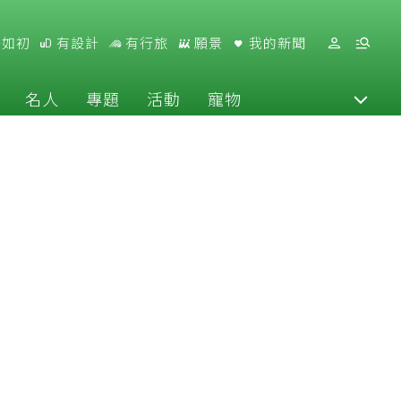
好如初
有設計
有行旅
願景
我的新聞
名人
專題
活動
寵物