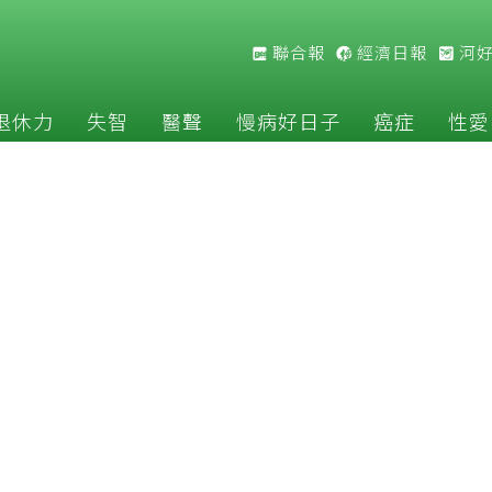
聯合報
經濟日報
河
退休力
失智
醫聲
慢病好日子
癌症
性愛