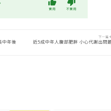
?
實用
不實用
下一篇
長中年後
近5成中年人腹部肥胖 小心代謝出問