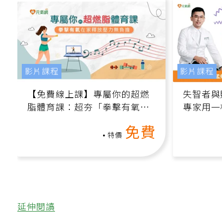
影片課程
影片課程
【免費線上課】專屬你的超燃
失智者與
脂體育課：超夯「拳擊有氧」
專家用一
高壓族在家釋放壓力無負擔
轉退化大
免費
特價
延伸閱讀