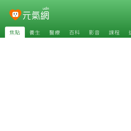
焦點
養生
醫療
百科
影音
課程