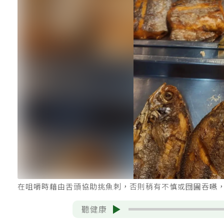
在咀嚼時藉由舌頭協助挑魚刺，否則稍有不慎或囫圇吞嚥
聽健康