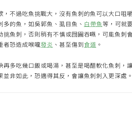
歡，不過吃魚挑戰大，沒有魚刺的魚可以大口咀
刺多的魚，如吳郭魚、虱目魚、
白帶魚
等，可就
助挑魚刺，否則稍有不慎或囫圇吞嚥，可能魚刺
重者恐造成喉嚨
發炎
、甚至傷到
食道
。
快再多吃幾口飯或喝湯，甚至是喝醋軟化魚刺，
果並非如此，恐適得其反，會讓魚刺刺入更深處