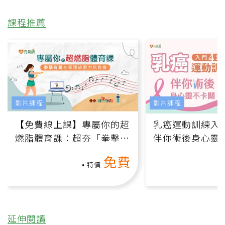
課程推薦
影片課程
影片課程
【免費線上課】專屬你的超
乳癌運動訓練入門
燃脂體育課：超夯「拳擊有
伴你術後身心靈
氧」高壓族在家釋放壓力無
上影音課）
免費
負擔
特價
延伸閱讀