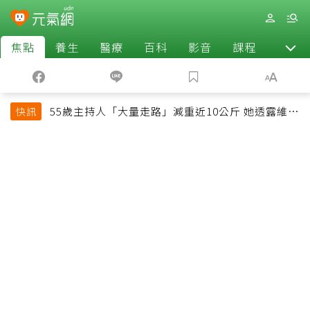
焦點
養生
醫療
百科
影音
課程
退休
55歲主持人「大量走路」減重近10公斤 她透露維持
快訊
十多年習慣心法