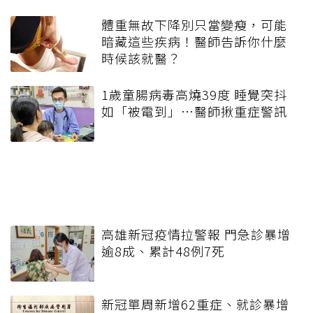
體重無故下降別只當變瘦，可能
暗藏這些疾病！醫師告訴你什麼
時候該就醫？
1歲童腸病毒高燒39度 睡覺突抖
如「被電到」…醫師揪重症警訊
高雄新冠疫情拉警報 門急診暴增
逾8成、累計48例7死
新冠單周新增62重症、就診暴增