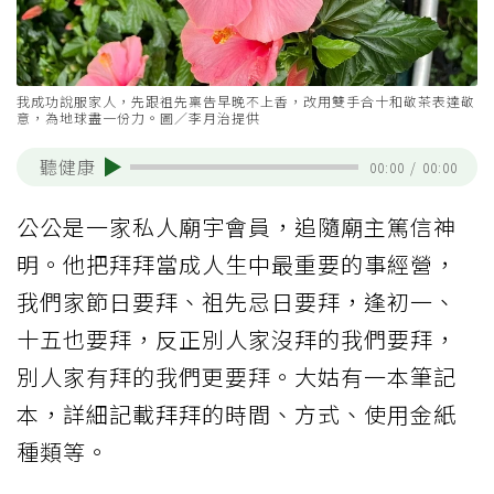
我成功說服家人，先跟祖先稟告早晚不上香，改用雙手合十和敬茶表達敬
意，為地球盡一份力。圖／李月治提供
聽健康
00:00
/
00:00
公公是一家私人廟宇會員，追隨廟主篤信神
明。他把拜拜當成人生中最重要的事經營，
我們家節日要拜、祖先忌日要拜，逢初一、
十五也要拜，反正別人家沒拜的我們要拜，
別人家有拜的我們更要拜。大姑有一本筆記
本，詳細記載拜拜的時間、方式、使用金紙
種類等。