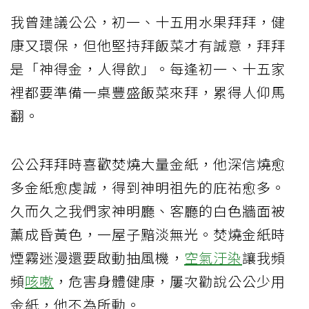
我曾建議公公，初一、十五用水果拜拜，健
康又環保，但他堅持拜飯菜才有誠意，拜拜
是「神得金，人得飲」。每逢初一、十五家
裡都要準備一桌豐盛飯菜來拜，累得人仰馬
翻。
公公拜拜時喜歡焚燒大量金紙，他深信燒愈
多金紙愈虔誠，得到神明祖先的庇祐愈多。
久而久之我們家神明廳、客廳的白色牆面被
薰成昏黃色，一屋子黯淡無光。焚燒金紙時
煙霧迷漫還要啟動抽風機，
空氣汙染
讓我頻
頻
咳嗽
，危害身體健康，屢次勸說公公少用
金紙，他不為所動。