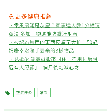
💪更多健康推薦
‧電風扇滿是灰塵？家事達人教1分鐘清
潔法 多加一物還能防髒汙附著
‧被認為無用的東西反幫了大忙！50歲
婦慶幸沒隨手丟棄的3樣物品
‧兒邀84歲寡母搬來同住「不用付房租
還有人照顧」1個月後幻滅心寒
空氣汙染
咳嗽