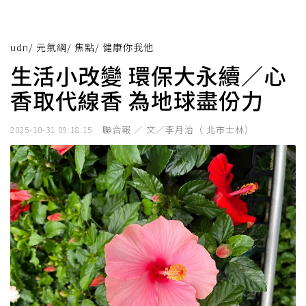
udn
/
元氣網
/
焦點
/
健康你我他
生活小改變 環保大永續／心
香取代線香 為地球盡份力
聯合報 ／ 文／李月治（ 北市士林）
2025-10-31 09:18:15