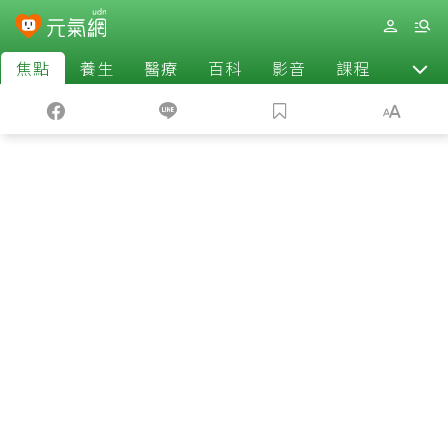
焦點
養生
醫療
百科
影音
課程
退休