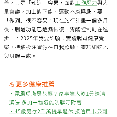
善，只是「知道」容易，面對
工作壓力
與大
量會議，加上對下廚、運動不感興趣，要
「做到」很不容易。現在施行計畫一個多月
後，腸道功能已逐漸恢復，胃酸控制則在進
步中。2025年我要許願：實踐腸胃健康覺
察，持續投注資源在自我照顧，靈巧如蛇地
與身體共處。
💪更多健康推薦
‧電風扇滿是灰塵？家事達人教1分鐘清
潔法 多加一物還能防髒汙附著
‧45歲男存2千萬提早退休 接信用卡公司