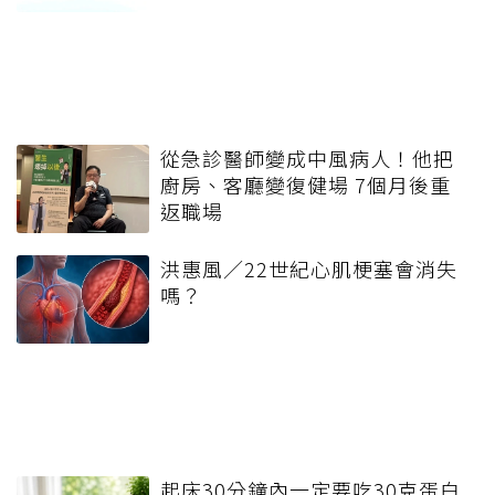
從急診醫師變成中風病人！他把
廚房、客廳變復健場 7個月後重
返職場
洪惠風／22世紀心肌梗塞會消失
嗎？
起床30分鐘內一定要吃30克蛋白