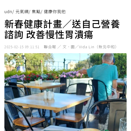
udn
/
元氣網
/
焦點
/
健康你我他
新春健康計畫／送自己營養
諮詢 改善慢性胃潰瘍
聯合報 ／ 文．圖／Vida Lin（新北中和）
2025-02-15 09:11:51