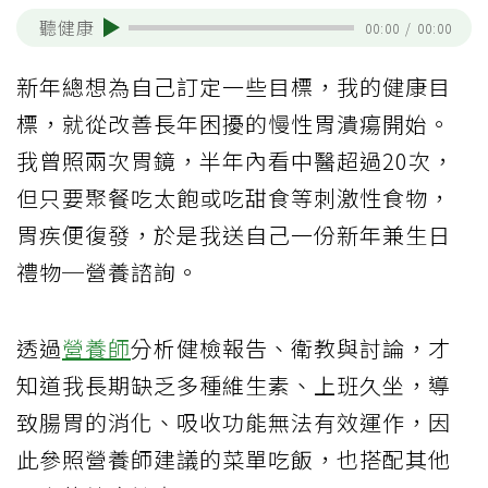
聽健康
00:00
/
00:00
新年總想為自己訂定一些目標，我的健康目
標，就從改善長年困擾的慢性胃潰瘍開始。
我曾照兩次胃鏡，半年內看中醫超過20次，
但只要聚餐吃太飽或吃甜食等刺激性食物，
胃疾便復發，於是我送自己一份新年兼生日
禮物─營養諮詢。
透過
營養師
分析健檢報告、衛教與討論，才
知道我長期缺乏多種維生素、上班久坐，導
致腸胃的消化、吸收功能無法有效運作，因
此參照營養師建議的菜單吃飯，也搭配其他