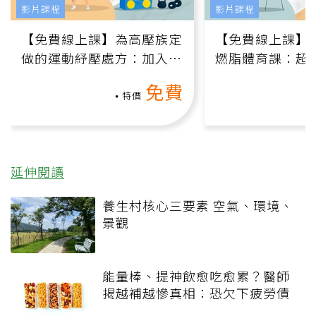
影片課程
影片課程
【免費線上課】為高壓族定
【免費線上課】
做的運動紓壓處方：加入行
燃脂體育課：超
動、增肌、互動元素，0基
氧」高壓族在家
免費
礎也能做！
負擔
特價
延伸閱讀
養生村核心三要素 空氣、環境、
景觀
能量棒、提神飲愈吃愈累？醫師
揭越補越慘真相：恐欠下疲勞債