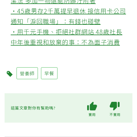
潔法 多加一物還能防髒汙附著
‧45歲男存2千萬提早退休 接信用卡公司
通知「淚回職場」：有錢也碰壁
‧用千元手機、拒絕社群網站 48歲社長
中年後重視和放棄的事：不為面子消費
營養師
早餐
這篇文章對你有幫助嗎?
實用
不實用