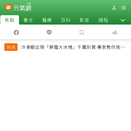
焦點
養生
醫療
百科
影音
課程
退休
冷凍蝦出現「厚霜大冰塊」千萬別買 專家教你挑出
快訊
緊實鮮甜蝦子