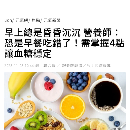
udn
/
元氣網
/
焦點
/
元氣新聞
早上總是昏昏沉沉 營養師：
恐是早餐吃錯了！需掌握4點
讓血糖穩定
聯合報 ／ 記者廖靜清／台北即時報導
2025-11-05 10:44:45