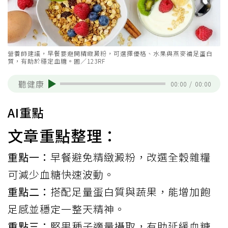
營養師建議，早餐要避開精緻澱粉，可選擇優格、水果與燕麥補足蛋白
質，有助於穩定血糖。圖／123RF
聽健康
00:00
/
00:00
AI重點
文章重點整理：
重點一：
早餐避免精緻澱粉，改選全穀雜糧
可減少血糖快速波動。
重點二：
搭配足量蛋白質與蔬果，能增加飽
足感並穩定一整天精神。
重點三：
堅果種子適量攝取，有助延緩血糖