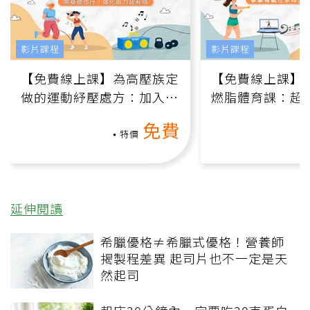
影片課程
影片課程
【免費線上課】為高壓族定
【免費線上課】
做的運動紓壓處方：加入行
燃脂體育課：超
動、增肌、互動元素，0基
氧」高壓族在家
免費
礎也能做！
負擔
特價
延伸閱讀
希臘優格≠希臘式優格！營養師
揭製程差異 起司片也不一定是天
然起司