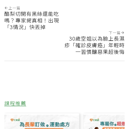
上一篇
酪梨切開有黑絲還能吃
嗎？專家揭真相！出現
「3情況」快丟掉
下一篇
30歲空姐以為臉上長濕
疹「確診皮膚癌」年輕時
一習慣釀惡果超後悔
課程推薦