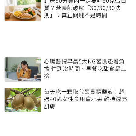
起床30分鐘內一定要吃30克蛋白
質？營養師破解「30/30/30法
則」：真正關鍵不是時間
心臟醫揭早晨5大NG習慣恐增負
擔 忙到沒時間、早餐吃甜食都上
榜
每天吃一顆取代昂貴精華液！超
過40歲女性食用這水果 維持透亮
肌膚