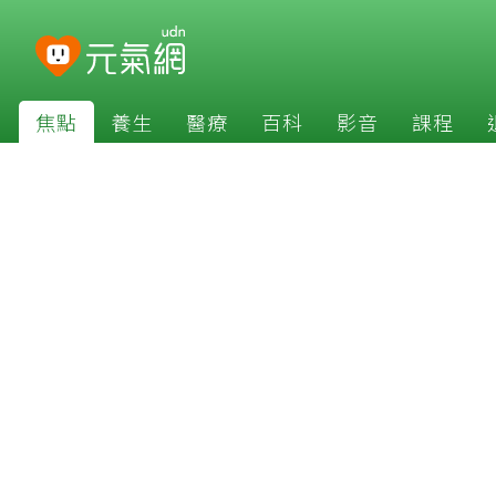
焦點
養生
醫療
百科
影音
課程