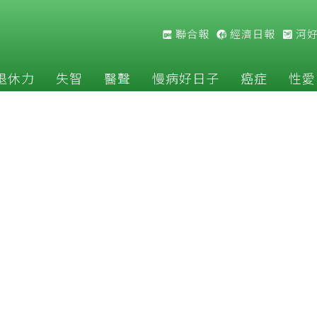
聯合報
經濟日報
河
退休力
失智
醫聲
慢病好日子
癌症
性愛