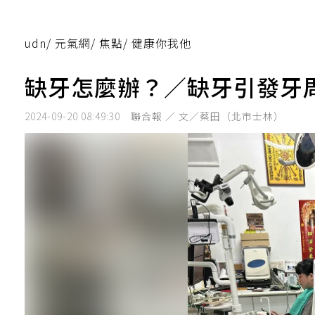
udn
/
元氣網
/
焦點
/
健康你我他
缺牙怎麼辦？／缺牙引發牙
2024-09-20 08:49:30
聯合報 ／ 文／蔡田（北市士林）