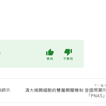
?
實用
不實用
下一篇
藥師示
清大揭開細胞的雙層開關機制 登國際期
「PNAS