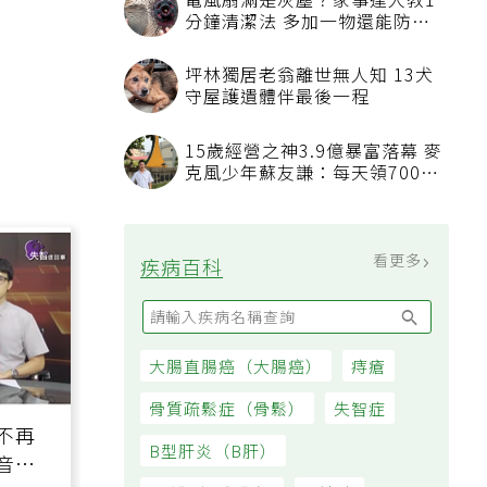
45歲男存2千萬提早退休 接信用
卡公司通知「淚回職場」：有錢
也碰壁
看更多
大家都在看
被認為無用的東西反幫了大忙！
50歲婦慶幸沒隨手丟棄的3樣物
品
電風扇滿是灰塵？家事達人教1
分鐘清潔法 多加一物還能防髒
汙附著
坪林獨居老翁離世無人知 13犬
守屋護遺體伴最後一程
15歲經營之神3.9億暴富落幕 麥
克風少年蘇友謙：每天領700元
過日子
不再
音