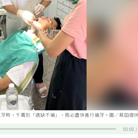
缺牙時，千萬別「遇缺不補」，務必盡快進行補牙。圖／蔡田提
00:00