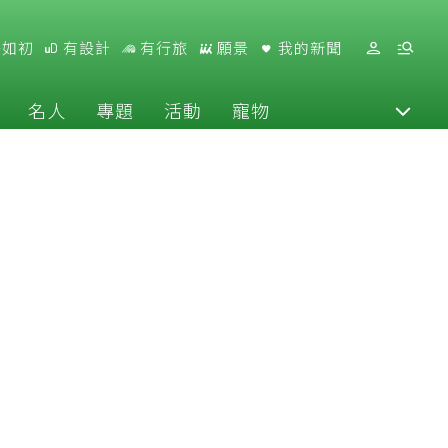
好如初
有設計
有行旅
願景
我的新聞
名人
專題
活動
寵物