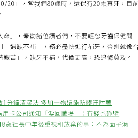
0/20」，當我們80歲時，還保有20顆真牙，目
。
人命」，奉勸諸位讀者們，不要輕忽牙齒保健問
別「遇缺不補」，務必盡快進行補牙，否則就像
著艱苦」，缺牙不補，代價更高，恐追悔莫及。
教1分鐘清潔法 多加一物還能防髒汙附著
接信用卡公司通知「淚回職場」：有錢也碰壁
48歲社長中年後重視和放棄的事：不為面子消