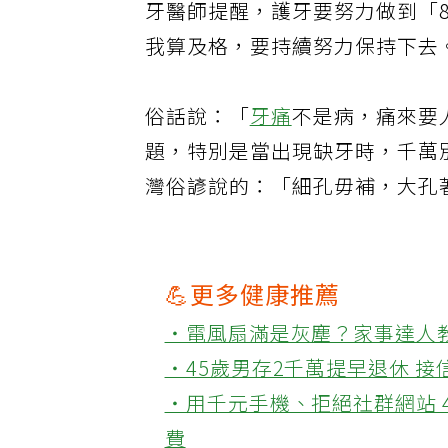
牙醫師提醒，護牙要努力做到「8
我算及格，要持續努力保持下去
俗話說：「
牙痛
不是病，痛來要
題，特別是當出現缺牙時，千萬
灣俗諺說的：「細孔毋補，大孔
💪更多健康推薦
‧電風扇滿是灰塵？家事達人
‧45歲男存2千萬提早退休 
‧用千元手機、拒絕社群網站 