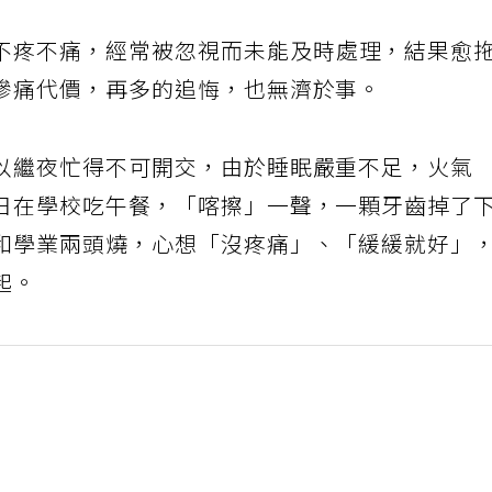
不疼不痛，經常被忽視而未能及時處理，結果愈
慘痛代價，再多的追悔，也無濟於事。
以繼夜忙得不可開交，由於睡眠嚴重不足，火氣
日在學校吃午餐，「喀擦」一聲，一顆牙齒掉了
和學業兩頭燒，心想「沒疼痛」、「緩緩就好」
起。