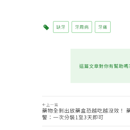
費
缺牙
牙周病
牙痛
這篇文章對你有幫助嗎
上一篇
藥物全剝出放藥盒恐越吃越沒效！ 
警：一次分裝1至3天即可