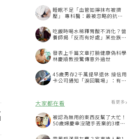
看更多
最新文章
睡眠不足「血管如擰抹布被擠
壓」 專科醫：最被忽略的抗老
方法
吃飯時喝水稀釋胃酸不消化？營
養師揭「反而有好處」某些族群
才要禁
刊
發表上千篇文章打臉健康偽科學
」
林慶順教授驚傳意外過世