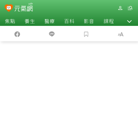
焦點
養生
醫療
百科
影音
課程
退休