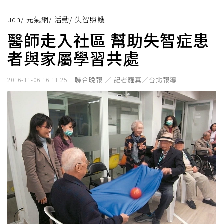
udn
/
元氣網
/
活動
/
失智照護
醫師走入社區 幫助失智症患
者與家屬學習共處
聯合晚報 ／ 記者羅真／台北報導
2016-11-06 16:11:25