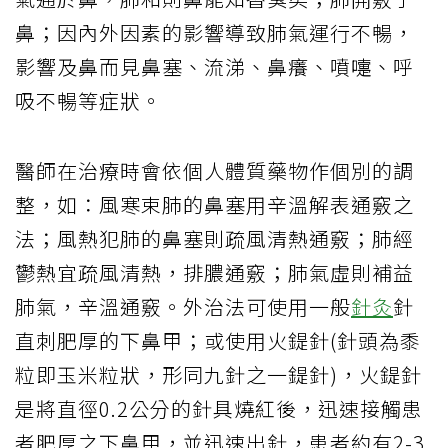
鼻；因內外因素的影響導致肺氣運行不暢，
影響及鼻而見鼻塞、流涕、鼻癢、噴嚏、呼
吸不暢等症狀。
醫師在治療時會依個人體質藥物作個別的調
整，如：風寒束肺的鼻塞用辛溫解表通竅之
法；風熱犯肺的鼻塞則疏風清熱通竅；肺經
鬱熱宜疏風清熱，排膿通竅；肺氣虛則補益
肺氣，辛溫通竅。外治法可使用一般
針灸
針
直刺肥厚的下鼻甲；或使用火鍉針(針頭為黍
粒即玉米粒狀，形同九針之一鍉針)，火鍉針
是將直徑0.2公分的針具燒紅後，迅速接觸患
者肥厚之下鼻甲，並迅速出針，患者約有2-3