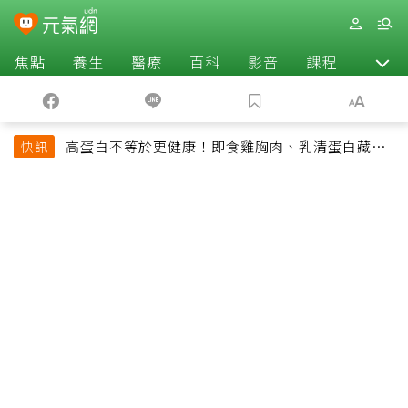
焦點
養生
醫療
百科
影音
課程
退休
高蛋白不等於更健康！即食雞胸肉、乳清蛋白藏陷
快訊
阱 醫提醒「這類人」尤其要小心