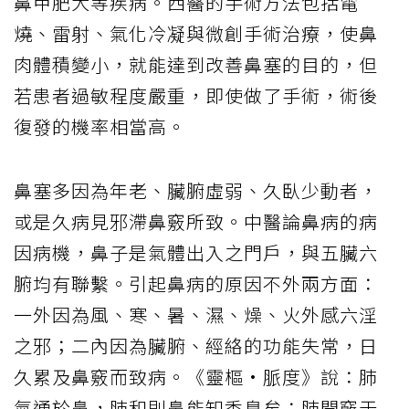
鼻甲肥大等疾病。西醫的手術方法包括電
燒、雷射、氣化冷凝與微創手術治療，使鼻
肉體積變小，就能達到改善鼻塞的目的，但
若患者過敏程度嚴重，即使做了手術，術後
復發的機率相當高。
鼻塞多因為年老、臟腑虛弱、久臥少動者，
或是久病見邪滯鼻竅所致。中醫論鼻病的病
因病機，鼻子是氣體出入之門戶，與五臟六
腑均有聯繫。引起鼻病的原因不外兩方面：
一外因為風、寒、暑、濕、燥、火外感六淫
之邪；二內因為臟腑、經絡的功能失常，日
久累及鼻竅而致病。《靈樞•脈度》說：肺
氣通於鼻，肺和則鼻能知香臭矣；肺開竅于