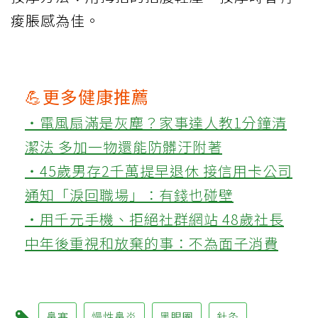
痠脹感為佳。
💪更多健康推薦
‧電風扇滿是灰塵？家事達人教1分鐘清
潔法 多加一物還能防髒汙附著
‧45歲男存2千萬提早退休 接信用卡公司
通知「淚回職場」：有錢也碰壁
‧用千元手機、拒絕社群網站 48歲社長
中年後重視和放棄的事：不為面子消費
鼻塞
慢性鼻炎
黑眼圈
針灸