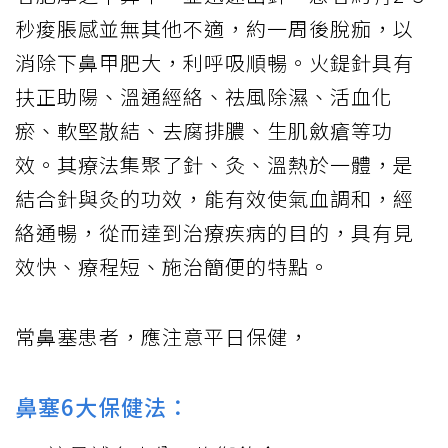
秒痠脹感並無其他不適，約一周後脫痂，以
消除下鼻甲肥大，利呼吸順暢。火鍉針具有
扶正助陽、溫通經絡、祛風除濕、活血化
瘀、軟堅散結、去腐排膿、生肌斂瘡等功
效。其療法集聚了針、灸、溫熱於一體，是
結合針與灸的功效，能有效使氣血調和，經
絡通暢，從而達到治療疾病的目的，具有見
效快、療程短、施治簡便的特點。
常鼻塞患者，應注意平日保健，
鼻塞6大保健法：