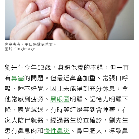
鼻塞患者，平日保健更重要。
圖片／ingimage
劉先生今年53歲，身體保養的不錯，但一直
有
鼻塞
的問題。但最近鼻塞加重、常張口呼
吸、睡不好覺，因此未能得到充分休息，令
他常感到疲勞、
黑眼圈
明顯、記憶力明顯下
降、嗅覺減退，有時等紅燈等到會睡著，在
家人陪伴就醫，經過醫生檢查確診，劉先生
患有鼻息肉和
慢性鼻炎
、鼻甲肥大，導致鼻