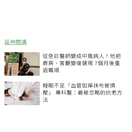
延伸閱讀
從急診醫師變成中風病人！他把
廚房、客廳變復健場 7個月後重
返職場
睡眠不足「血管如擰抹布被擠
壓」 專科醫：最被忽略的抗老方
法