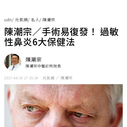
udn
/
元氣網
/
名人
/
陳潮宗
陳潮宗／手術易復發！ 過敏
性鼻炎6大保健法
陳潮宗
陳潮宗中醫診所院長
元氣網 ／ 陳潮宗
2017-04-19 17:35:39