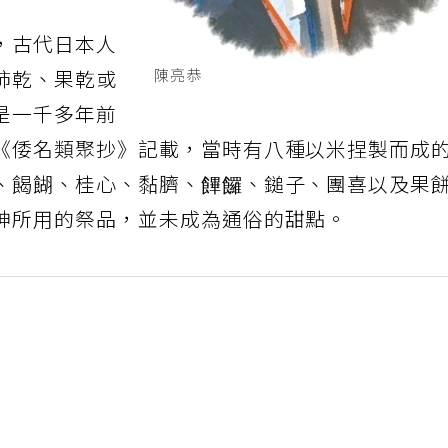
，古代日本人
陳亮恭
柿乾、果乾或
是一千多年前
《倭名類聚抄》記載，當時有八種以米捏製而成
、餲餬、桂心、黏臍、饆饠、鎚子、團喜以及果
神所用的祭品，並未成為通俗的甜點。