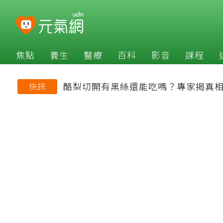
焦點
養生
醫療
百科
影音
課程
酪梨切開有黑絲還能吃嗎？專家揭真相
快訊