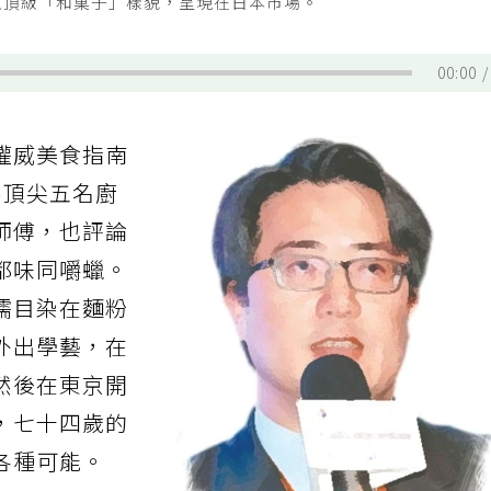
以頂級「和菓子」樣貌，呈現在日本市場。
00:00
權威美食指南
全世界頂尖五名廚
師傅，也評論
都味同嚼蠟。
濡目染在麵粉
外出學藝，在
然後在東京開
，七十四歲的
各種可能。