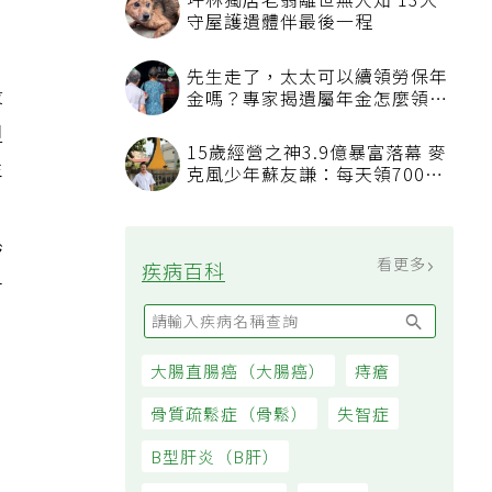
段
但
年
，
齡
肯
看更多
最新文章
不必忍餓也能減肥！補充2類食
物每天自然少575大卡「還能吃
飽飽的」
想延緩老化不必花大錢吃保健品
研究：超市都買得到的1便宜食
品就可以