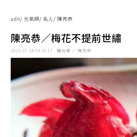
udn
/
元氣網
/
名人
/
陳亮恭
陳亮恭／梅花不提前世繡
2022-07-28 04:36:17
聯合報 ／ 陳亮恭