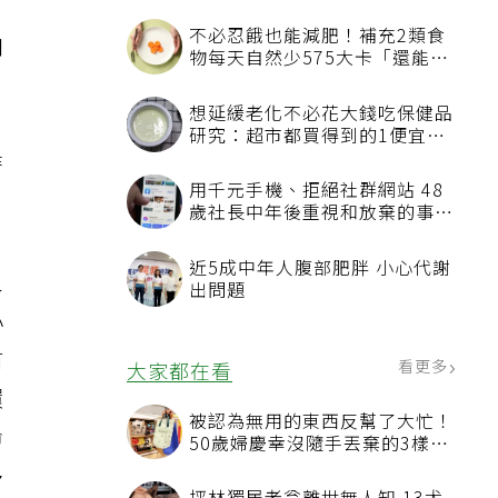
和
，
時
人
小
肅
環
命
多