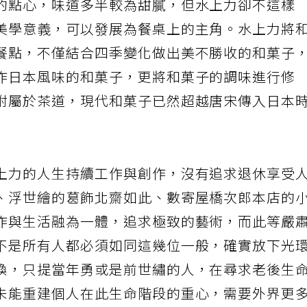
的點心，味道多半較為甜膩，但水上力卻不這樣
美學意義，可以發展為餐桌上的主角。水上力將
餐點，不僅結合四季變化做出美不勝收的和菓子
作日本風味的和菓子，更將和菓子的調味進行修
附屬於茶道，現代和菓子已然超越唐宋傳入日本
上力的人生持續工作與創作，沒有追求退休享受
、浮世繪的葛飾北齋如此、數寄屋橋次郎本店的
作與生活融為一體，追求極致的藝術，而此等嚴
不是所有人都必須如同這幾位一般，確實放下光
換，只提當年勇或是前世繡的人，在尋求老後生
未能重建個人在此生命階段的重心，需要外界更