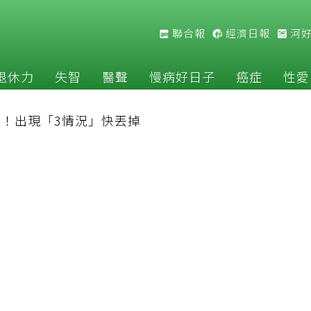
聯合報
經濟日報
河
退休力
失智
醫聲
慢病好日子
癌症
性愛
！出現「3情況」快丟掉