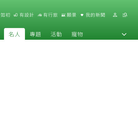
好如初
有設計
有行旅
願景
我的新聞
名人
專題
活動
寵物