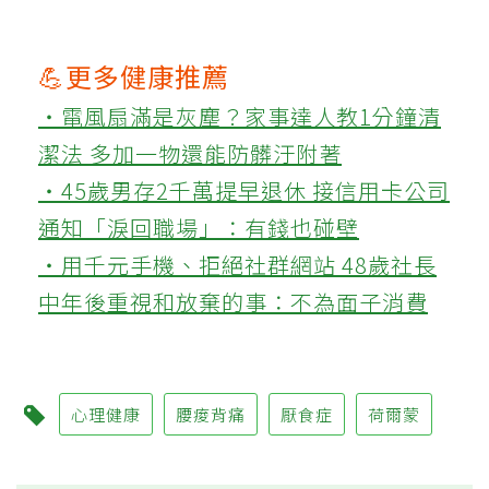
💪更多健康推薦
‧電風扇滿是灰塵？家事達人教1分鐘清
潔法 多加一物還能防髒汙附著
‧45歲男存2千萬提早退休 接信用卡公司
通知「淚回職場」：有錢也碰壁
‧用千元手機、拒絕社群網站 48歲社長
中年後重視和放棄的事：不為面子消費
心理健康
腰痠背痛
厭食症
荷爾蒙