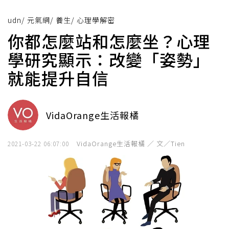
udn
/
元氣網
/
養生
/
心理學解密
你都怎麼站和怎麼坐？心理
學研究顯示：改變「姿勢」
就能提升自信
VidaOrange生活報橘
VidaOrange生活報橘 ／ 文／Tien
2021-03-22 06:07:00