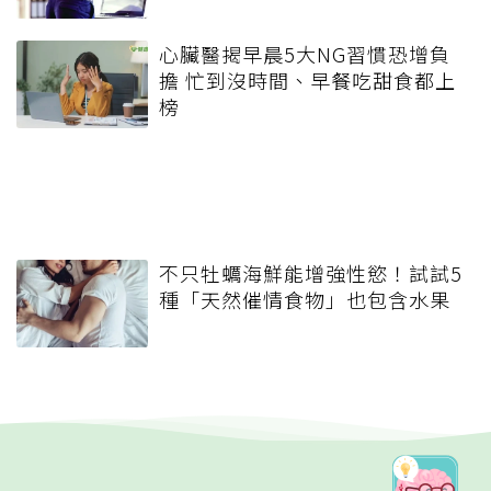
心臟醫揭早晨5大NG習慣恐增負
擔 忙到沒時間、早餐吃甜食都上
榜
不只牡蠣海鮮能增強性慾！試試5
種「天然催情食物」也包含水果