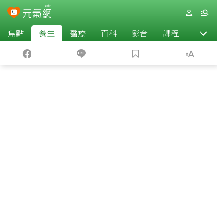
焦點
養生
醫療
百科
影音
課程
退休