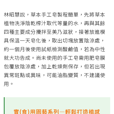
林昭慧說，草本手工皂製程簡單，先將草本
植物洗淨陰乾榨汁取代等量的水，再與其餘
四種主要成分攪拌至美乃滋狀，接著放進模
具保溫一天皂化後，取出切塊放置陰涼處，
約一個月後使用試紙檢測酸鹼值，若為中性
就大功告成。尚未使用的手工皂需用肥皂膜
包覆放陰涼處，加上乾燥劑保存，但若出現
異常斑點或異味，可能油脂變質，不建議使
用。
實(食)用園藝系列—輕鬆打造植感