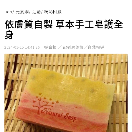
udn
/
元氣網
/
活動
/
精彩回顧
依膚質自製 草本手工皂護全
身
聯合報 ／ 記者周佩怡／台北報導
2024-03-15 14:41:26