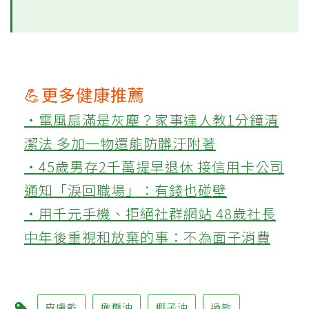
💪更多健康推薦
‧電風扇滿是灰塵？家事達人教1分鐘清
潔法 多加一物還能防髒汙附著
‧45歲男存2千萬提早退休 接信用卡公司
通知「淚回職場」：有錢也碰壁
‧用千元手機、拒絕社群網站 48歲社長
中年後重視和放棄的事：不為面子消費
皮膚乾
橄欖油
椰子油
過敏