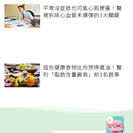
平常沒症狀也可能心肌梗塞！醫
揭拆除心血管未爆彈的3大關鍵
這些健康食物比你想得還油！醫
列「脂肪含量最高」前3名蔬果