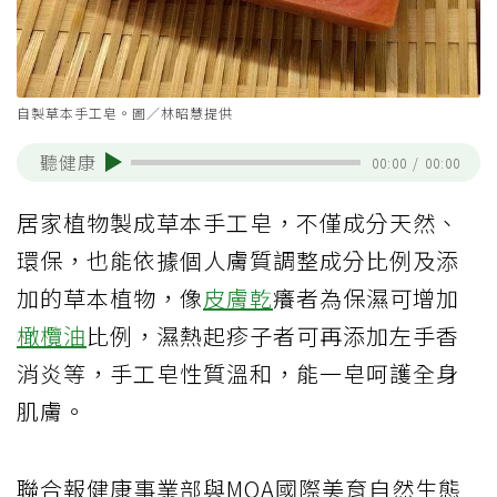
自製草本手工皂。圖／林昭慧提供
聽健康
00:00
/
00:00
居家植物製成草本手工皂，不僅成分天然、
環保，也能依據個人膚質調整成分比例及添
加的草本植物，像
皮膚乾
癢者為保濕可增加
橄欖油
比例，濕熱起疹子者可再添加左手香
消炎等，手工皂性質溫和，能一皂呵護全身
肌膚。
聯合報健康事業部與MOA國際美育自然生態