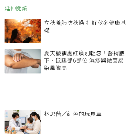
延伸閱讀
立秋養肺防秋燥 打好秋冬健康基
礎
夏天皺褶處紅癢別輕忽！醫揭腋
下、鼠蹊部6部位 濕疹與黴菌感
染風險高
林思偕／紅色的玩具車