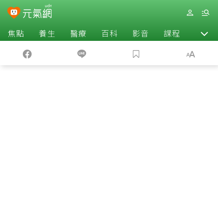
焦點
養生
醫療
百科
影音
課程
退休