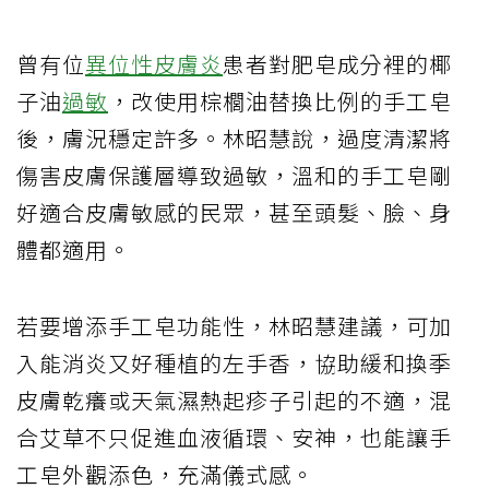
曾有位
異位性皮膚炎
患者對肥皂成分裡的椰
子油
過敏
，改使用棕櫚油替換比例的手工皂
後，膚況穩定許多。林昭慧說，過度清潔將
傷害皮膚保護層導致過敏，溫和的手工皂剛
好適合皮膚敏感的民眾，甚至頭髮、臉、身
體都適用。
若要增添手工皂功能性，林昭慧建議，可加
入能消炎又好種植的左手香，協助緩和換季
皮膚乾癢或天氣濕熱起疹子引起的不適，混
合艾草不只促進血液循環、安神，也能讓手
工皂外觀添色，充滿儀式感。