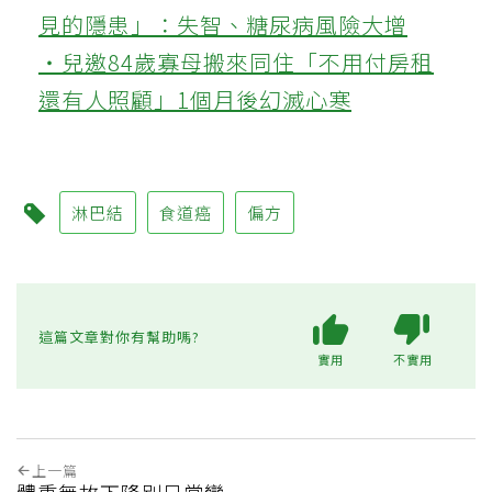
見的隱患」：失智、糖尿病風險大增
‧兒邀84歲寡母搬來同住「不用付房租
還有人照顧」1個月後幻滅心寒
淋巴結
食道癌
偏方
這篇文章對你有幫助嗎?
實用
不實用
上一篇