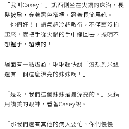
「我叫Casey！」凱西側坐在火鍋的床沿，長
髮披肩，穿著黑色窄裙，蹬著長筒馬靴。
「你們好！」語氣超冷超敷衍，不僅頭沒抬
起來，還把手從火鍋的手中縮回去，擺明不
想握手，超跩的！
場面有一點尷尬，琳琳趕快說「沒想到米總
還有一個這麼漂亮的妹妹啊！」
「是呀，我們這個妹妹是最漂亮的。」火鍋
用讚美的眼神，看著Casey說。
「那我們還有其他的病人要忙，你們慢慢