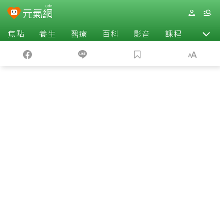
焦點
養生
醫療
百科
影音
課程
退休