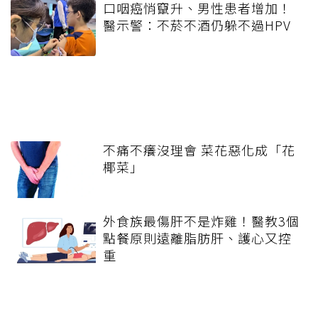
口咽癌悄竄升、男性患者增加！
醫示警：不菸不酒仍躲不過HPV
不痛不癢沒理會 菜花惡化成「花
椰菜」
外食族最傷肝不是炸雞！醫教3個
點餐原則遠離脂肪肝、護心又控
重