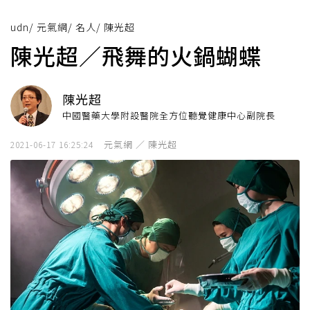
udn
/
元氣網
/
名人
/
陳光超
陳光超／飛舞的火鍋蝴蝶
陳光超
中國醫藥大學附設醫院全方位聽覺健康中心副院長
元氣網 ／ 陳光超
2021-06-17 16:25:24