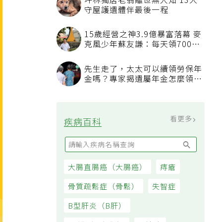
坪林獨居老翁離世無人知 13犬
守屋護遺體伴最後一程
15歲經營之神3.9億暴富落幕 麥
克風少年蘇友謙：每天領700元
過日子
先生走了，太太可以續領勞保年
金嗎？專家揭遺屬年金怎麼領，
看順位還要看資格
看更多
疾病百科
大腸直腸癌（大腸癌）
痔瘡
骨質疏鬆症（骨鬆）
失智症
B型肝炎（B肝）