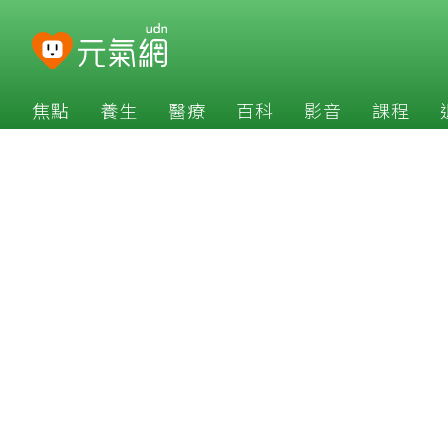
焦點
養生
醫療
百科
影音
課程