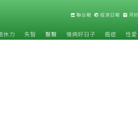
聯合報
經濟日報
河
退休力
失智
醫聲
慢病好日子
癌症
性愛