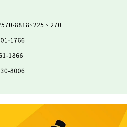
570-8818~225、270
01-1766
1-1866
30-8006