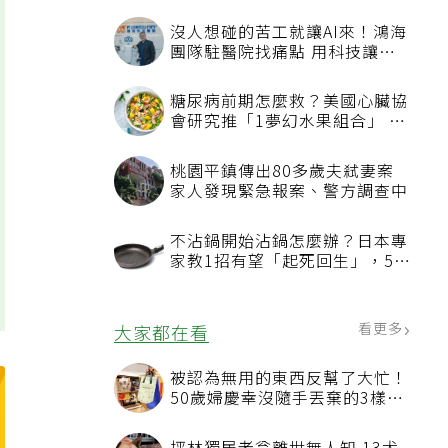
沒人想碰的苦工就讓AI來！鴻海
團隊駐醫院找痛點 用科技讓醫
療更有溫度
糖尿病前期怎麼救？美國心臟協
會研究推「1夢幻水果組合」 酪
梨加它改善血管功能
桃園平鎮傳出80多歲夫弒妻案
家人發現緊急報案、警方調查中
不沾鍋開始沾鍋怎麼辦？日本專
家教1招有望「起死回生」，5情
況該換新
看更多
大家都在看
被認為無用的東西反幫了大忙！
50歲婦慶幸沒隨手丟棄的3樣物
品