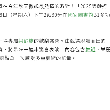
將在今年秋天掀起最熱情的派對！「2025樂齡達
1月8日（星期六）下午2點30分在
國家圖書館
B1多
一場專屬
樂齡族
的歡樂盛會。由甄選脫穎而出的
賓，將帶來一連串驚喜表演，內容包含
舞蹈
、樂
讓觀眾一次感受多重藝術的能量。