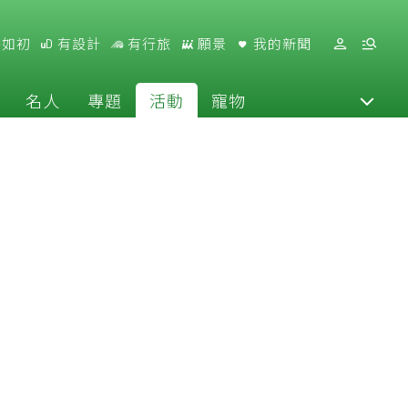
好如初
有設計
有行旅
願景
我的新聞
名人
專題
活動
寵物