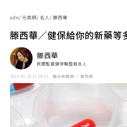
udn
/
元氣網
/
名人
/
滕西華
滕西華／健保給你的新藥等
滕西華
民間監督健保聯盟發言人
2015-01-26 11:09:15
聯合新聞網 ／ 滕西華