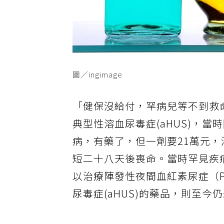
圖／ingimage
「
健保
沒給付，罕病兒等不到救
典型性溶
血尿
毒症(aHUS)，
病，有藥了，但一劑要21萬元
短二十八天後喪命。當時罕見疾
以治療陣發性夜間血紅素尿症（
尿毒症(aHUS)的藥品，則至今