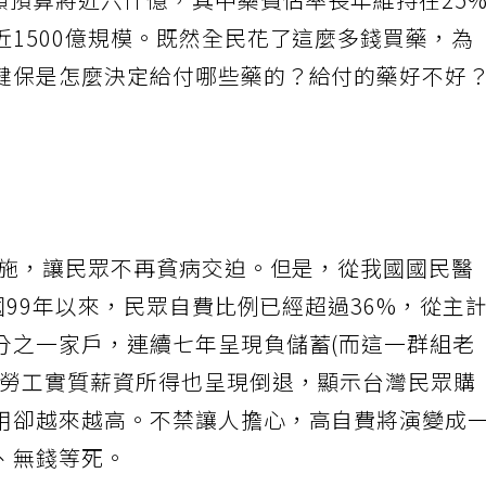
總額預算將近六仟億，其中藥費佔率長年維持在25
1500億規模。既然全民花了這麼多錢買藥，為
健保是怎麼決定給付哪些藥的？給付的藥好不好
實施，讓民眾不再貧病交迫。但是，從我國國民醫
民國99年以來，民眾自費比例已經超過36%，從主
分之一家戶，連續七年呈現負儲蓄(而這一群組老
、勞工實質薪資所得也呈現倒退，顯示台灣民眾購
用卻越來越高。不禁讓人擔心，高自費將演變成
、無錢等死。