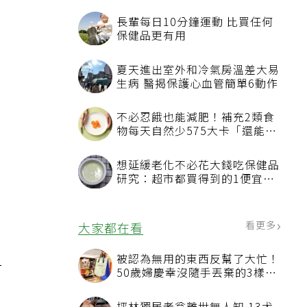
%
長輩每日10分鐘運動 比買任何
保健品更有用
？
夏天進出室外和冷氣房溫差大易
生病 醫揭保護心血管簡單6動作
不必忍餓也能減肥！補充2類食
物每天自然少575大卡「還能吃
飽飽的」
想延緩老化不必花大錢吃保健品
研究：超市都買得到的1便宜食
計
品就可以
看更多
大家都在看
被認為無用的東西反幫了大忙！
一
50歲婦慶幸沒隨手丟棄的3樣物
品