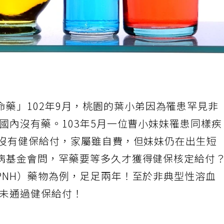
命藥」102年9月，桃園的葉小弟因為罹患罕見非
當時國內沒有藥。103年5月一位曹小妹妹罹患同樣
，沒有健保給付，家屬雖自費，但妹妹仍在出生短
病基金會問，罕藥要等多久才獲得健保核定給付
PNH）藥物為例，足足兩年！至於非典型性溶血
仍未通過健保給付！