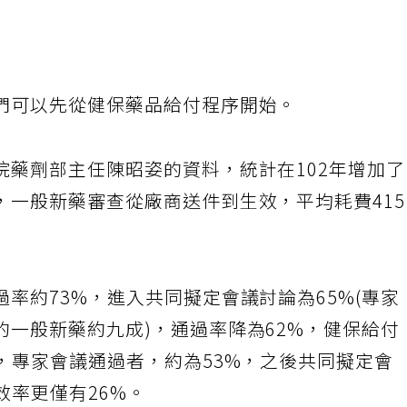
們可以先從健保藥品給付程序開始。
院藥劑部主任陳昭姿的資料，統計在102年增加
，一般新藥審查從廠商送件到生效，平均耗費41
率約73%，進入共同擬定會議討論為65%(專家
的一般新藥約九成)，通過率降為62%，健保給付
，專家會議通過者，約為53%，之後共同擬定會