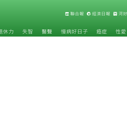
聯合報
經濟日報
河
退休力
失智
醫聲
慢病好日子
癌症
性愛