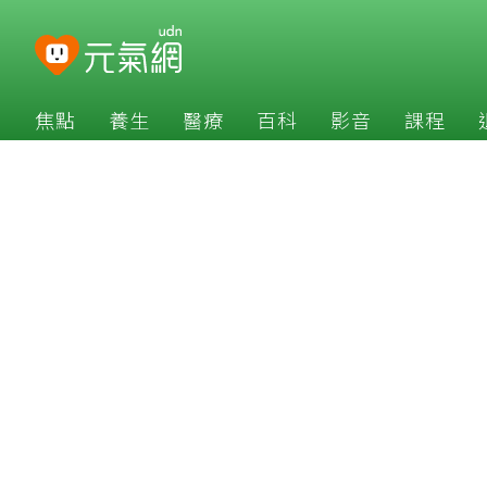
焦點
養生
醫療
百科
影音
課程