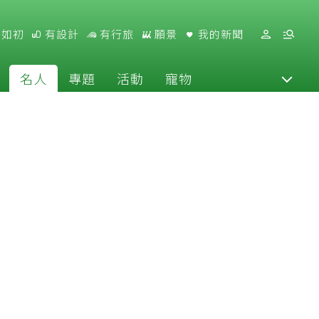
好如初
有設計
有行旅
願景
我的新聞
名人
專題
活動
寵物