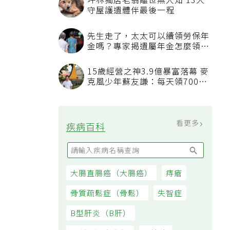
坪林獨居老翁離世無人知 13犬
守屋護遺體伴最後一程
先生走了，太太可以續領勞保年
金嗎？專家揭遺屬年金怎麼領，
看順位還要看資格
15歲經營之神3.9億暴富落幕 麥
克風少年蘇友謙：每天領700元
過日子
了
5
看更多
疾病百科
大腸直腸癌（大腸癌）
痔瘡
骨質疏鬆症（骨鬆）
失智症
B型肝炎（B肝）